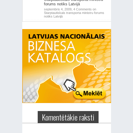
forums notiks Latvijā
septembris 4, 2009,
4 Comments
on
Starptautiskais transporta ministru forums
notiks Latvijā
Komentētākie raksti