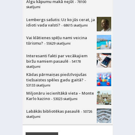
Algu kāpumu makā nejūt
- 78100
skatījumi
Lembergs sašutis: Uz ko jūs cerat, ja
idioti vada valsti?
- 68615 skatījumi
Vai klātienes spēļu nami veicina
tūrismu?
- 55629 skatījumi
Interesanti fakti par vecākajiem
biržu namiem pasaulē
- 54178
skatījumi
Kādas pārmaiņas piedzīvojušas
tiešsaistes spēles gadu gaitā?
-
53133 skatījumi
Miljonāru iecienītākā vieta – Monte
Karlo kazino
- 53023 skatījumi
Labākās bibliotēkas pasaulē
- 50726
skatījumi