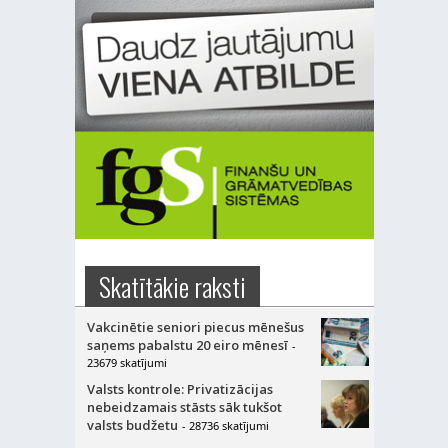
Skatītākie raksti
Vakcinētie seniori piecus mēnešus
saņems pabalstu 20 eiro mēnesī
-
23679 skatījumi
Valsts kontrole: Privatizācijas
nebeidzamais stāsts sāk tukšot
valsts budžetu
- 28736 skatījumi