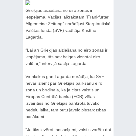
Grieķijas aiziešana no eiro zonas ir
iespējama, Vācijas laikrakstam “Frankfurter
Allgemeine Zeitung” norādījusi Starptautiskā
Valūtas fonda (SVF) vadītāja Kristīne
Lagarda.
“Lai arī Grieķijas aiziešana no eiro zonas ir
iespējama, tās nav beigas vienotai eiro
valūtai,” intervijā sacīja Lagarda.
Vienlaikus gan Lagarda norādīja, ka SVF
nevar izlemt par Grieķijas palikšanu eiro
zonā un brīdināja, ka ja citas valstis un
Eiropas Centrālā banka (ECB) vēlas
izvairīties no Grieķijas bankrota tuvāko
nedēļu laikā, tām būtu jāveic piesardzības
pasākumi.
“Ja tiks ievēroti nosacījumi, valstis varētu dot