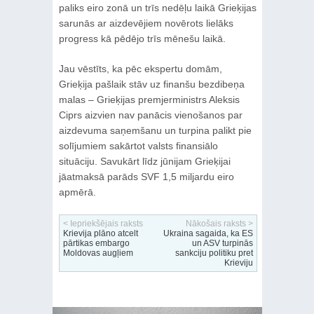
paliks eiro zonā un trīs nedēļu laikā Grieķijas
sarunās ar aizdevējiem novērots lielāks
progress kā pēdējo trīs mēnešu laikā.
Jau vēstīts, ka pēc ekspertu domām,
Grieķija pašlaik stāv uz finanšu bezdibeņa
malas – Grieķijas premjerministrs Aleksis
Ciprs aizvien nav panācis vienošanos par
aizdevuma saņemšanu un turpina palikt pie
solījumiem sakārtot valsts finansiālo
situāciju. Savukārt līdz jūnijam Grieķijai
jāatmaksā parāds SVF 1,5 miljardu eiro
apmērā.
< Iepriekšējais raksts
Nākošais raksts >
Krievija plāno atcelt
Ukraina sagaida, ka ES
pārtikas embargo
un ASV turpinās
Moldovas augļiem
sankciju politiku pret
Krieviju