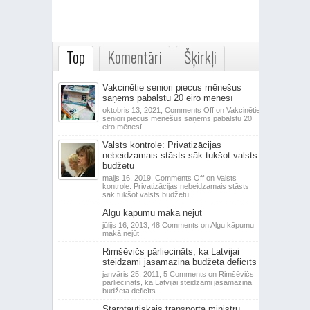
Top
Komentāri
Šķirkļi
Vakcinētie seniori piecus mēnešus
saņems pabalstu 20 eiro mēnesī
oktobris 13, 2021,
Comments Off
on Vakcinētie
seniori piecus mēnešus saņems pabalstu 20
eiro mēnesī
Valsts kontrole: Privatizācijas
nebeidzamais stāsts sāk tukšot valsts
budžetu
maijs 16, 2019,
Comments Off
on Valsts
kontrole: Privatizācijas nebeidzamais stāsts
sāk tukšot valsts budžetu
Algu kāpumu makā nejūt
jūlijs 16, 2013,
48 Comments
on Algu kāpumu
makā nejūt
Rimšēvičs pārliecināts, ka Latvijai
steidzami jāsamazina budžeta deficīts
janvāris 25, 2011,
5 Comments
on Rimšēvičs
pārliecināts, ka Latvijai steidzami jāsamazina
budžeta deficīts
Starptautiskais transporta ministru