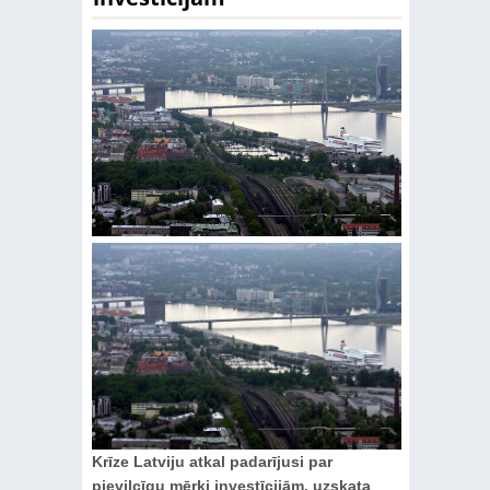
Krīze Latviju atkal padarījusi par
pievilcīgu mērķi investīcijām, uzskata