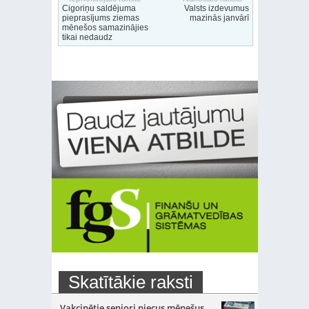
Cigoriņu saldējuma
Valsts izdevumus
pieprasījums ziemas
mazinās janvārī
mēnešos samazinājies
tikai nedaudz
Skatītākie raksti
Vakcinētie seniori piecus mēnešus