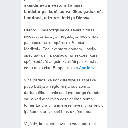
skandināvu investors Tomass
Lindeborgs, kurš jau vairākus gadus mīt
Londonā, raksta «Lietišķā Diena».
Oktobrī Lindeborgs veica savas pirmās
investīcijas Latvijā – iegādājās medicīnas
pakalpojumu kompāniju «Premium
Medical». Pēc investora domām, Latvijā
spēcīgākais ir pakalpojumu sektors, kurš
spēj piedāvāt augstu kvalitāti par zemāku
cenu nekā citur Eiropā, raksta
Apollo.lv
Viņš paredz, ka konkurētspējas stiprākā
puse Baltijā arī ilgtermiņā būs zemas
darbaspēka izmaksas. Lindeborgs šaubās,
vai jelkad atsāksies celtniecības bums,
tomēr Latvijā viņu interesē investīcijas biroju
īpašumos un viesmīlības uzņēmumos.
Viņš tic, ka skandināvu un vācu pacienti