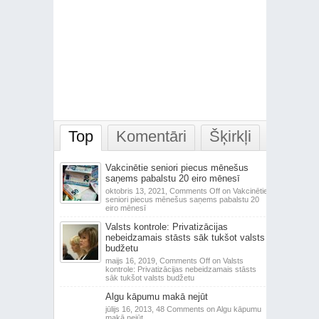
Top
Komentāri
Šķirkļi
Vakcinētie seniori piecus mēnešus
saņems pabalstu 20 eiro mēnesī
oktobris 13, 2021,
Comments Off
on Vakcinētie
seniori piecus mēnešus saņems pabalstu 20
eiro mēnesī
Valsts kontrole: Privatizācijas
nebeidzamais stāsts sāk tukšot valsts
budžetu
maijs 16, 2019,
Comments Off
on Valsts
kontrole: Privatizācijas nebeidzamais stāsts
sāk tukšot valsts budžetu
Algu kāpumu makā nejūt
jūlijs 16, 2013,
48 Comments
on Algu kāpumu
makā nejūt