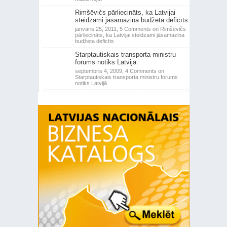
Rimšēvičs pārliecināts, ka Latvijai
steidzami jāsamazina budžeta deficīts
janvāris 25, 2011,
5 Comments
on Rimšēvičs
pārliecināts, ka Latvijai steidzami jāsamazina
budžeta deficīts
Starptautiskais transporta ministru
forums notiks Latvijā
septembris 4, 2009,
4 Comments
on
Starptautiskais transporta ministru forums
notiks Latvijā