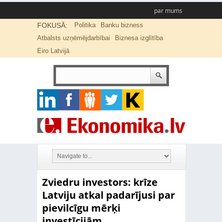
par mums
FOKUSĀ:
Politika
Banku bizness
Atbalsts uzņēmējdarbībai
Biznesa izglītība
Eiro Latvijā
Zviedru investors: krīze
Latviju atkal padarījusi par
pievilcīgu mērķi
investīcijām