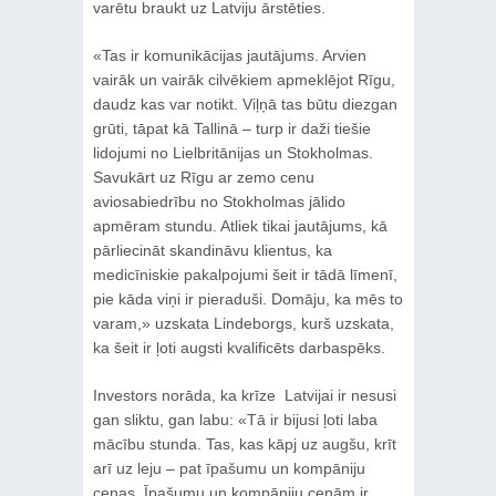
varētu braukt uz Latviju ārstēties.
«Tas ir komunikācijas jautājums. Arvien
vairāk un vairāk cilvēkiem apmeklējot Rīgu,
daudz kas var notikt. Viļņā tas būtu diezgan
grūti, tāpat kā Tallinā – turp ir daži tiešie
lidojumi no Lielbritānijas un Stokholmas.
Savukārt uz Rīgu ar zemo cenu
aviosabiedrību no Stokholmas jālido
apmēram stundu. Atliek tikai jautājums, kā
pārliecināt skandināvu klientus, ka
medicīniskie pakalpojumi šeit ir tādā līmenī,
pie kāda viņi ir pieraduši. Domāju, ka mēs to
varam,» uzskata Lindeborgs, kurš uzskata,
ka šeit ir ļoti augsti kvalificēts darbaspēks.
Investors norāda, ka krīze Latvijai ir nesusi
gan sliktu, gan labu: «Tā ir bijusi ļoti laba
mācību stunda. Tas, kas kāpj uz augšu, krīt
arī uz leju – pat īpašumu un kompāniju
cenas. Īpašumu un kompāniju cenām ir