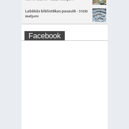
Labākās bibliotēkas pasaulē
- 51030
skatījumi
Facebook