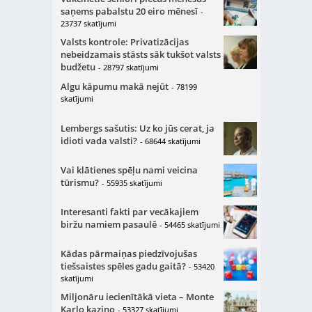
saņems pabalstu 20 eiro mēnesī
-
23737 skatījumi
Valsts kontrole: Privatizācijas
nebeidzamais stāsts sāk tukšot valsts
budžetu
- 28797 skatījumi
Algu kāpumu makā nejūt
- 78199
skatījumi
Lembergs sašutis: Uz ko jūs cerat, ja
idioti vada valsti?
- 68644 skatījumi
Vai klātienes spēļu nami veicina
tūrismu?
- 55935 skatījumi
Interesanti fakti par vecākajiem
biržu namiem pasaulē
- 54465 skatījumi
Kādas pārmaiņas piedzīvojušas
tiešsaistes spēles gadu gaitā?
- 53420
skatījumi
Miljonāru iecienītākā vieta – Monte
Karlo kazino
- 53327 skatījumi