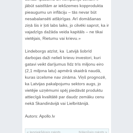
jābūt saistītām ar iekšzemes kopprodukta
pieaugumu un inflāciju – tās nevar būt
nesabalansēti atšķirīgas. Arī domāšanas
ziņā šis ir ļoti labs laiks, jo cilvēki saprot, ka ir
vajadzīgs dažāda veida kapitāls – ne tikai
vietējais, Rietumu vai krievu.»
Lindeborgs atzīst, ka Latvijā šobrīd
darbojas daži nelieli krievu investori, kuri
gatavi veikt darījumus līdz trīs miljonu eiro
(2,1 miljona latu) apmērā skaidrā naudā,
kuras izcelsme nav zināma. Viņš prognozē,
ka Latvijas pakalpojumu sektors augs, jo
vietējie uzņēmumi spēj piedāvāt produktu
attiecīgā kvalitātē par daudz zemāku cenu
nekā Skandināvijā vai Lielbritānijā.
Autors: Apollo.lv
< Iepriekšējais raksts
Nākošais raksts >