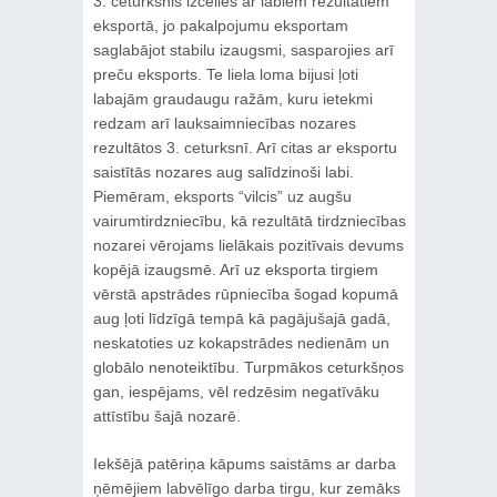
3. ceturksnis izcēlies ar labiem rezultātiem
eksportā, jo pakalpojumu eksportam
saglabājot stabilu izaugsmi, sasparojies arī
preču eksports. Te liela loma bijusi ļoti
labajām graudaugu ražām, kuru ietekmi
redzam arī lauksaimniecības nozares
rezultātos 3. ceturksnī. Arī citas ar eksportu
saistītās nozares aug salīdzinoši labi.
Piemēram, eksports “vilcis” uz augšu
vairumtirdzniecību, kā rezultātā tirdzniecības
nozarei vērojams lielākais pozitīvais devums
kopējā izaugsmē. Arī uz eksporta tirgiem
vērstā apstrādes rūpniecība šogad kopumā
aug ļoti līdzīgā tempā kā pagājušajā gadā,
neskatoties uz kokapstrādes nedienām un
globālo nenoteiktību. Turpmākos ceturkšņos
gan, iespējams, vēl redzēsim negatīvāku
attīstību šajā nozarē.
Iekšējā patēriņa kāpums saistāms ar darba
ņēmējiem labvēlīgo darba tirgu, kur zemāks