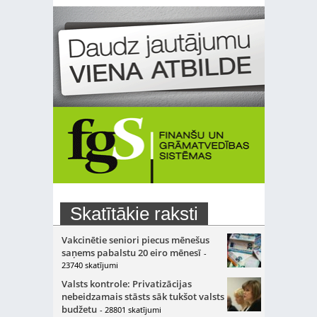
Skatītākie raksti
Vakcinētie seniori piecus mēnešus
saņems pabalstu 20 eiro mēnesī
-
23740 skatījumi
Valsts kontrole: Privatizācijas
nebeidzamais stāsts sāk tukšot valsts
budžetu
- 28801 skatījumi