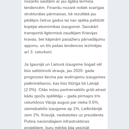
nozarēs saistāmi ar jau ilgāka termiņa
tendencēm. Finanšu nozarē notiek svarīgas
strukturālas pārmaiņas, kā rezultātā jau
pēdējos četrus gadus tai nav spēka palīdzēt
kopējai ekonomikas izaugsmei. Savukārt
transportā ilgtermiņā zaudējam Krievijas
kravas, bet kāpinām pasažieru pārvadājumu
apjomu, un šīs pašas tendences iezīmējas
arī 3. ceturksnī.
Ja Igaunijā un Lietuvā izaugsme šogad vēl
būs salīdzinoši strauja, jau 2020. gada
prognozes liecina par ievērojamu izaugsmes
palēnināšanos, kas būs līdzīga kā Latvijā
(2.0%). Citās mūsu partnervalstīs grūti atrast
kādu spožu spēlētāju – gada pirmajos trīs
ceturkšņos Vācija augusi par nieka 0.6%,
ziemeļvalstīs izaugsme ap 1%, Lielbritānijā
zem 2%. Krievijā, neskatoties uz prezidenta
Putina nacionālajiem infrastruktūras
projektiem, kuru mērķis bija veicināt