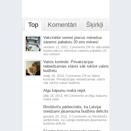
Top
Komentāri
Šķirkļi
Vakcinētie seniori piecus mēnešus
saņems pabalstu 20 eiro mēnesī
oktobris 13, 2021,
Comments Off
on Vakcinētie
seniori piecus mēnešus saņems pabalstu 20
eiro mēnesī
Valsts kontrole: Privatizācijas
nebeidzamais stāsts sāk tukšot valsts
budžetu
maijs 16, 2019,
Comments Off
on Valsts
kontrole: Privatizācijas nebeidzamais stāsts
sāk tukšot valsts budžetu
Algu kāpumu makā nejūt
jūlijs 16, 2013,
48 Comments
on Algu kāpumu
makā nejūt
Rimšēvičs pārliecināts, ka Latvijai
steidzami jāsamazina budžeta deficīts
janvāris 25, 2011,
5 Comments
on Rimšēvičs
pārliecināts, ka Latvijai steidzami jāsamazina
budžeta deficīts