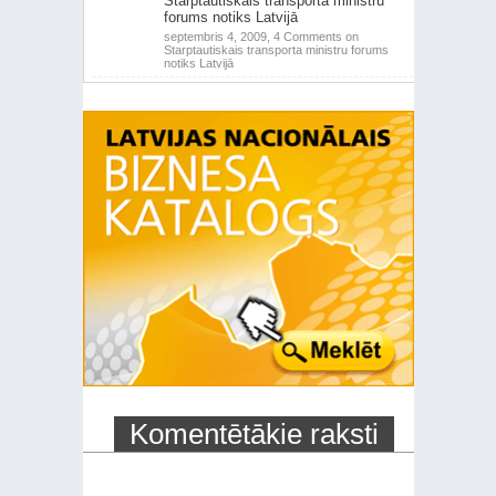
Starptautiskais transporta ministru
forums notiks Latvijā
septembris 4, 2009,
4 Comments
on
Starptautiskais transporta ministru forums
notiks Latvijā
Komentētākie raksti