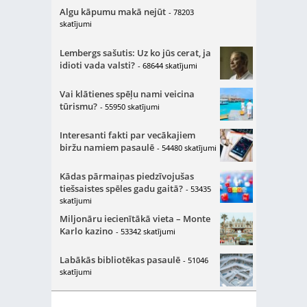
Algu kāpumu makā nejūt
- 78203
skatījumi
Lembergs sašutis: Uz ko jūs cerat, ja
idioti vada valsti?
- 68644 skatījumi
Vai klātienes spēļu nami veicina
tūrismu?
- 55950 skatījumi
Interesanti fakti par vecākajiem
biržu namiem pasaulē
- 54480 skatījumi
Kādas pārmaiņas piedzīvojušas
tiešsaistes spēles gadu gaitā?
- 53435
skatījumi
Miljonāru iecienītākā vieta – Monte
Karlo kazino
- 53342 skatījumi
Labākās bibliotēkas pasaulē
- 51046
skatījumi