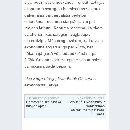
visai pesimistiski noskaņoti. Turklāt, Latvijas
eksportam svarīgajā būvniecības sektorā
galvenajās partnervalstīs pēdējos
ceturkšņos redzama stagnācija vai pat
izlaides kritumi. Kopumā jāsecina, ka skats
uz ekonomikas izaugsmi saglabājas
piesardzīgs. Mēs prognozējam, ka Latvijas
ekonomika šogad augs par 2.3%, bet
nākamajā gadā vēl nedaudz lēnāk – par
2.0%. Gaidāms, ka izaugsme sasparosies
uz nākamā gada beigām.
Līva Zorgenfreija, Swedbank Galvenais
ekonomists Latvijā
< Iepriekšējais raksts
Nākošais raksts >
Rostovskis: Izglītība ar
Strautiņš: Ekonomika ir
misijas apziņu
sabiedrības
vairākumam patīkami
vēsa