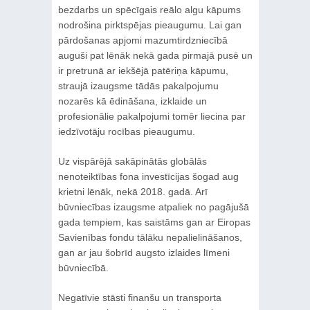
bezdarbs un spēcīgais reālo algu kāpums
nodrošina pirktspējas pieaugumu. Lai gan
pārdošanas apjomi mazumtirdzniecībā
auguši pat lēnāk nekā gada pirmajā pusē un
ir pretrunā ar iekšējā patēriņa kāpumu,
straujā izaugsme tādās pakalpojumu
nozarēs kā ēdināšana, izklaide un
profesionālie pakalpojumi tomēr liecina par
iedzīvotāju rocības pieaugumu.
Uz vispārējā sakāpinātās globālās
nenoteiktības fona investīcijas šogad aug
krietni lēnāk, nekā 2018. gadā. Arī
būvniecības izaugsme atpaliek no pagājušā
gada tempiem, kas saistāms gan ar Eiropas
Savienības fondu tālāku nepalielināšanos,
gan ar jau šobrīd augsto izlaides līmeni
būvniecībā.
Negatīvie stāsti finanšu un transporta