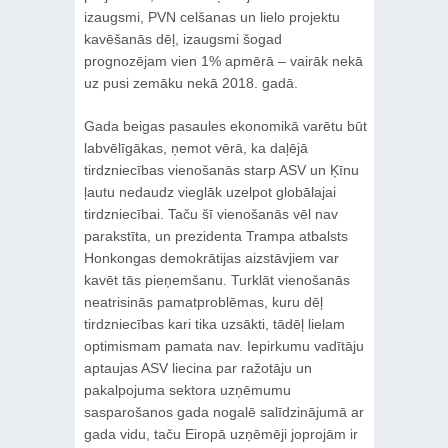
izaugsmi, PVN celšanas un lielo projektu
kavēšanās dēļ, izaugsmi šogad
prognozējam vien 1% apmērā – vairāk nekā
uz pusi zemāku nekā 2018. gadā.
Gada beigas pasaules ekonomikā varētu būt
labvēlīgākas, ņemot vērā, ka daļējā
tirdzniecības vienošanās starp ASV un Ķīnu
ļautu nedaudz vieglāk uzelpot globālajai
tirdzniecībai. Taču šī vienošanās vēl nav
parakstīta, un prezidenta Trampa atbalsts
Honkongas demokrātijas aizstāvjiem var
kavēt tās pieņemšanu. Turklāt vienošanās
neatrisinās pamatproblēmas, kuru dēļ
tirdzniecības kari tika uzsākti, tādēļ lielam
optimismam pamata nav. Iepirkumu vadītāju
aptaujas ASV liecina par ražotāju un
pakalpojuma sektora uzņēmumu
sasparošanos gada nogalē salīdzinājumā ar
gada vidu, taču Eiropā uzņēmēji joprojām ir