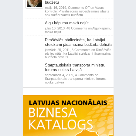
budžetu
maijs 16, 2019,
Comments Off
on Valsts
kontrole: Privatizācijas nebeidzamais stāsts
sāk tukšot valsts budžetu
Algu kāpumu makā nejūt
jūlijs 16, 2013,
48 Comments
on Algu kāpumu
makā nejūt
Rimšēvičs pārliecināts, ka Latvijai
steidzami jāsamazina budžeta deficīts
janvāris 25, 2011,
5 Comments
on Rimšēvičs
pārliecināts, ka Latvijai steidzami jāsamazina
budžeta deficīts
Starptautiskais transporta ministru
forums notiks Latvijā
septembris 4, 2009,
4 Comments
on
Starptautiskais transporta ministru forums
notiks Latvijā