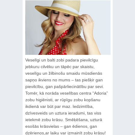
Veselīgi un balti zobi padara pievilcīgu
jebkuru cilvēku un tāpēc par skaistu,
veselīgu un žilbinošu smaidu mūsdienās
sapņo ikviens no mums – tas piešķir gan
pievilcību, gan pašpārliecinātību par sevi.
Tomēr, kā norāda veselības centra “Adoria”
zobu higiēnisti, ar rūpīgu zobu kopšanu
ikdienā var būt par maz. Iedzimtība,
dzīvesveids un uztura ieradumi, tas viss
ietekmē zobu krāsu. Smēķēšana, uzturā
esošās krāsvielas – gan ēdienos, gan
dzērienos,ar laiku var izmainīt zobu krāsu!