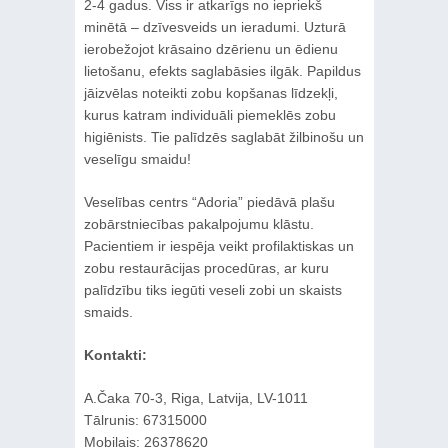
2-4 gadus. Viss ir atkarīgs no iepriekš
minētā – dzīvesveids un ieradumi. Uzturā
ierobežojot krāsaino dzērienu un ēdienu
lietošanu, efekts saglabāsies ilgāk. Papildus
jāizvēlas noteikti zobu kopšanas līdzekļi,
kurus katram individuāli piemeklēs zobu
higiēnists. Tie palīdzēs saglabāt žilbinošu un
veselīgu smaidu!
Veselības centrs “Adoria” piedāvā plašu
zobārstniecības pakalpojumu klāstu.
Pacientiem ir iespēja veikt profilaktiskas un
zobu restaurācijas procedūras, ar kuru
palīdzību tiks iegūti veseli zobi un skaists
smaids.
Kontakti:
A.Čaka 70-3, Riga, Latvija, LV-1011
Tālrunis: 67315000
Mobilais: 26378620