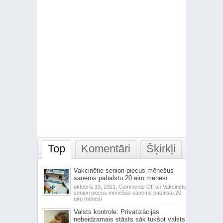
Top
Komentāri
Šķirkļi
Vakcinētie seniori piecus mēnešus
saņems pabalstu 20 eiro mēnesī
oktobris 13, 2021,
Comments Off
on Vakcinētie
seniori piecus mēnešus saņems pabalstu 20
eiro mēnesī
Valsts kontrole: Privatizācijas
nebeidzamais stāsts sāk tukšot valsts