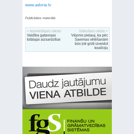
www.adoria.lv
Publicitātes materiāls
< Iepriekšējais raksts
Nākošais raksts >
Valdība gatavojas
Vējonis pieļauj, ka pēc
totālajai aizsardzībai
Saeimas vēlēšanām
būs ļoti grūti izveidot
koalīciju