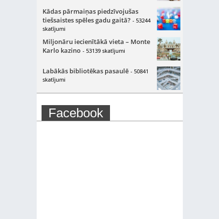
Kādas pārmaiņas piedzīvojušas
tiešsaistes spēles gadu gaitā?
- 53244
skatījumi
Miljonāru iecienītākā vieta – Monte
Karlo kazino
- 53139 skatījumi
Labākās bibliotēkas pasaulē
- 50841
skatījumi
Facebook