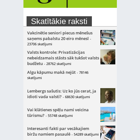
Skatītākie raksti
Vakcinētie seniori piecus mēnešus
saņems pabalstu 20 eiro mēnesī
-
23706 skatījumi
Valsts kontrole: Privatizācijas
nebeidzamais stāsts sāk tukšot valsts
budžetu
- 28762 skatījumi
Algu kāpumu makā nejūt
- 78146
skatījumi
Lembergs sašutis: Uz ko jūs cerat, ja
idioti vada valsti?
- 68630 skatījumi
Vai klātienes spēļu nami veicina
tūrismu?
- 55748 skatījumi
Interesanti fakti par vecākajiem
biržu namiem pasaulē
- 54289 skatījumi