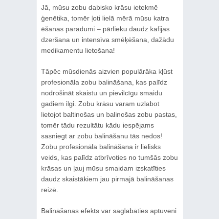
Jā, mūsu zobu dabisko krāsu ietekmē
ģenētika, tomēr ļoti lielā mērā mūsu katra
ēšanas paradumi – pārlieku daudz kafijas
dzeršana un intensīva smēķēšana, dažādu
medikamentu lietošana!
Tāpēc mūsdienās aizvien populārāka kļūst
profesionāla zobu balināšana, kas palīdz
nodrošināt skaistu un pievilcīgu smaidu
gadiem ilgi. Zobu krāsu varam uzlabot
lietojot baltinošas un balinošas zobu pastas,
tomēr tādu rezultātu kādu iespējams
sasniegt ar zobu balināšanu tās nedos!
Zobu profesionāla balināšana ir lielisks
veids, kas palīdz atbrīvoties no tumšās zobu
krāsas un ļauj mūsu smaidam izskatīties
daudz skaistākiem jau pirmajā balināšanas
reizē.
Balināšanas efekts var saglabāties aptuveni