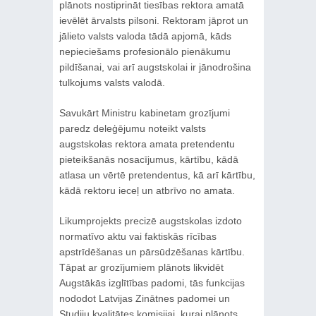
plānots nostiprināt tiesības rektora amatā
ievēlēt ārvalsts pilsoni. Rektoram jāprot un
jālieto valsts valoda tādā apjomā, kāds
nepieciešams profesionālo pienākumu
pildīšanai, vai arī augstskolai ir jānodrošina
tulkojums valsts valodā.
Savukārt Ministru kabinetam grozījumi
paredz deleģējumu noteikt valsts
augstskolas rektora amata pretendentu
pieteikšanās nosacījumus, kārtību, kādā
atlasa un vērtē pretendentus, kā arī kārtību,
kādā rektoru ieceļ un atbrīvo no amata.
Likumprojekts precizē augstskolas izdoto
normatīvo aktu vai faktiskās rīcības
apstrīdēšanas un pārsūdzēšanas kārtību.
Tāpat ar grozījumiem plānots likvidēt
Augstākās izglītības padomi, tās funkcijas
nododot Latvijas Zinātnes padomei un
Studiju kvalitātes komisijai, kurai plānots