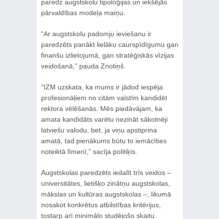
paredz augstskolu tipoloģijas un iekšējās
pārvaldības modeļa maiņu.
“Ar augstskolu padomju ieviešanu ir
paredzēts panākt lielāku caurspīdīgumu gan
finanšu izlietojumā, gan stratēģiskās vīzijas
veidošanā,” pauda Znotiņš.
“IZM uzskata, ka mums ir jādod iespēja
profesionāļiem no citām valstīm kandidēt
rektora vēlēšanās. Mēs piedāvājam, ka
amata kandidāts varētu nezināt sākotnēji
latviešu valodu, bet, ja viņu apstiprina
amatā, tad pienākums būtu to iemācīties
noteiktā līmenī,” sacīja politiķis.
Augstskolas paredzēts iedalīt trīs veidos –
universitātes, lietišķo zinātņu augstskolas,
mākslas un kultūras augstskolas –, likumā
nosakot konkrētus atbilstības kritērijus,
tostarp arī minimālo studējošo skaitu.