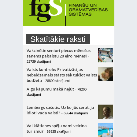
Skatītākie raksti
Vakcinētie seniori piecus mēnešus
saņems pabalstu 20 eiro mēnesī
-
23739 skatījumi
Valsts kontrole: Privatizācijas
nebeidzamais stāsts sāk tukšot valsts
budžetu
- 28800 skatījumi
Algu kāpumu makā nejūt
- 78200
skatījumi
Lembergs sašutis: Uz ko jūs cerat, ja
idioti vada valsti?
- 68644 skatījumi
Vai klātienes spēļu nami veicina
tūrismu?
- 55935 skatījumi