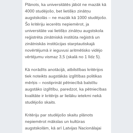
Plānots, ka universitātēs jābūt ne mazāk kā
4000 studējošo, bet lietišķo zinātņu
augstskolās – ne mazāk kā 1000 studējošo.
Šo kritēriju iecerēts nepiemērot, ja
universitāte vai lietišķo zinātņu augstskola
reģistrēta zinātniskā institūta reģistrā un
zinātniskās institūcijas starptautiskajā
novērtējumā ir ieguvusi aritmētisko vidējo
vērtējumu vismaz 3,5 (skalā no 1 līdz 5).
Kā norādīts anotācijā, atbilstības kritērijos
tiek noteikts augstākās izglītības politikas
mērķis – nostiprināt pētniecībā balstītu
augstāko izglītību, paredzot, ka pētniecības
kvalitāte ir kritērijs ar lielāku ietekmi nekā
studējošo skaits.
Kritēriju par studējošo skaitu plānots
nepiemērot mākslas un kultūras
augstskolām, kā arī Latvijas Nacionālajai