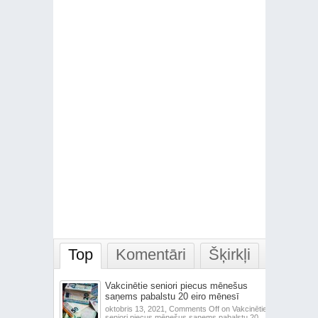
Top
Komentāri
Šķirkļi
Vakcinētie seniori piecus mēnešus
saņems pabalstu 20 eiro mēnesī
oktobris 13, 2021,
Comments Off
on Vakcinētie
seniori piecus mēnešus saņems pabalstu 20