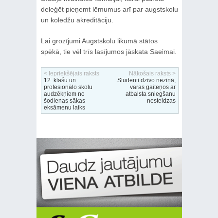
deleģēt pieņemt lēmumus arī par augstskolu
un koledžu akreditāciju.
Lai grozījumi Augstskolu likumā stātos
spēkā, tie vēl trīs lasījumos jāskata Saeimai.
< Iepriekšējais raksts
Nākošais raksts >
12. klašu un
Studenti dzīvo neziņā,
profesionālo skolu
varas gaiteņos ar
audzēkņiem no
atbalsta sniegšanu
šodienas sākas
nesteidzas
eksāmenu laiks