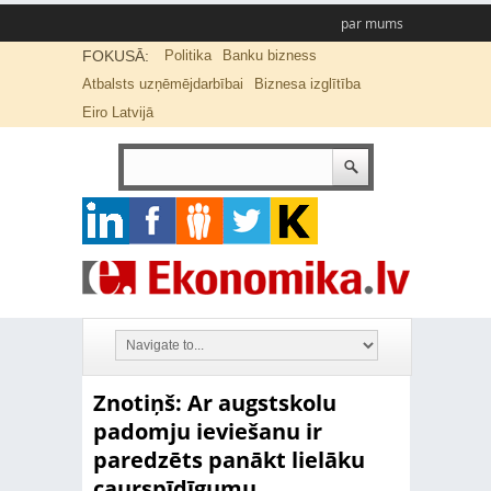
par mums
FOKUSĀ:
Politika
Banku bizness
Atbalsts uzņēmējdarbībai
Biznesa izglītība
Eiro Latvijā
Znotiņš: Ar augstskolu
padomju ieviešanu ir
paredzēts panākt lielāku
caurspīdīgumu