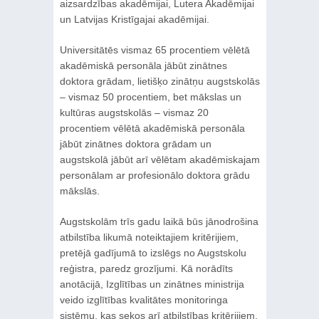
aizsardzības akadēmijai, Lutera Akadēmijai
un Latvijas Kristīgajai akadēmijai.
Universitātēs vismaz 65 procentiem vēlētā
akadēmiskā personāla jābūt zinātnes
doktora grādam, lietišķo zinātņu augstskolās
– vismaz 50 procentiem, bet mākslas un
kultūras augstskolās – vismaz 20
procentiem vēlētā akadēmiskā personāla
jābūt zinātnes doktora grādam un
augstskolā jābūt arī vēlētam akadēmiskajam
personālam ar profesionālo doktora grādu
mākslās.
Augstskolām trīs gadu laikā būs jānodrošina
atbilstība likumā noteiktajiem kritērijiem,
pretējā gadījumā to izslēgs no Augstskolu
reģistra, paredz grozījumi. Kā norādīts
anotācijā, Izglītības un zinātnes ministrija
veido izglītības kvalitātes monitoringa
sistēmu, kas sekos arī atbilstības kritērijiem,