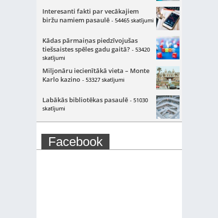
Interesanti fakti par vecākajiem
biržu namiem pasaulē
- 54465 skatījumi
Kādas pārmaiņas piedzīvojušas
tiešsaistes spēles gadu gaitā?
- 53420
skatījumi
Miljonāru iecienītākā vieta – Monte
Karlo kazino
- 53327 skatījumi
Labākās bibliotēkas pasaulē
- 51030
skatījumi
Facebook