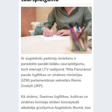
Ar augstskolu padomju ieviešanu ir
paredzēts panākt lielāku caurspīdīgumu,
šorīt intervijā LTV raidījumā “Rīta Panorāma”
pauda Izglītības un zinātnes ministrijas
(IZM) parlamentārais sekretārs Reinis
Znotiņš (JKP).
Kā zināms, Saeimas Izglītības, kultūras un
zinātnes komisija otrdien konceptuāli
atbalstīja grozījumus Augstskolu likumā, kas