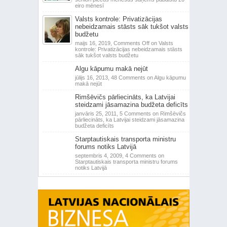
eiro mēnesī
Valsts kontrole: Privatizācijas
nebeidzamais stāsts sāk tukšot valsts
budžetu
maijs 16, 2019,
Comments Off
on Valsts
kontrole: Privatizācijas nebeidzamais stāsts
sāk tukšot valsts budžetu
Algu kāpumu makā nejūt
jūlijs 16, 2013,
48 Comments
on Algu kāpumu
makā nejūt
Rimšēvičs pārliecināts, ka Latvijai
steidzami jāsamazina budžeta deficīts
janvāris 25, 2011,
5 Comments
on Rimšēvičs
pārliecināts, ka Latvijai steidzami jāsamazina
budžeta deficīts
Starptautiskais transporta ministru
forums notiks Latvijā
septembris 4, 2009,
4 Comments
on
Starptautiskais transporta ministru forums
notiks Latvijā