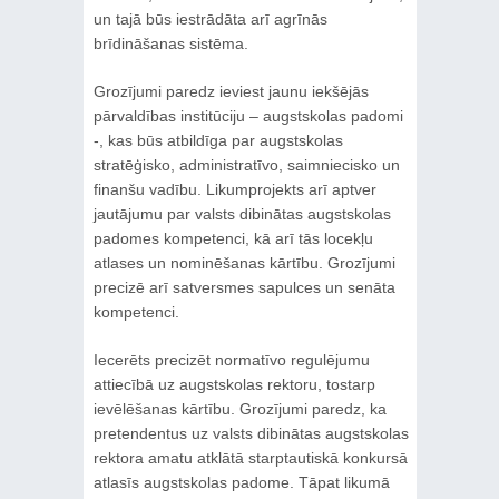
un tajā būs iestrādāta arī agrīnās
brīdināšanas sistēma.
Grozījumi paredz ieviest jaunu iekšējās
pārvaldības institūciju – augstskolas padomi
-, kas būs atbildīga par augstskolas
stratēģisko, administratīvo, saimniecisko un
finanšu vadību. Likumprojekts arī aptver
jautājumu par valsts dibinātas augstskolas
padomes kompetenci, kā arī tās locekļu
atlases un nominēšanas kārtību. Grozījumi
precizē arī satversmes sapulces un senāta
kompetenci.
Iecerēts precizēt normatīvo regulējumu
attiecībā uz augstskolas rektoru, tostarp
ievēlēšanas kārtību. Grozījumi paredz, ka
pretendentus uz valsts dibinātas augstskolas
rektora amatu atklātā starptautiskā konkursā
atlasīs augstskolas padome. Tāpat likumā