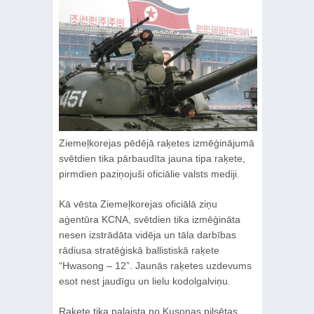
Ziemeļkorejas pēdējā raķetes izmēģinājumā
svētdien tika pārbaudīta jauna tipa raķete,
pirmdien paziņojuši oficiālie valsts mediji.
Kā vēsta Ziemeļkorejas oficiālā ziņu
aģentūra KCNA, svētdien tika izmēģināta
nesen izstrādāta vidēja un tāla darbības
rādiusa stratēģiskā ballistiskā raķete
“Hwasong – 12”. Jaunās raķetes uzdevums
esot nest jaudīgu un lielu kodolgalviņu.
Raķete tika palaista no Kusonas pilsētas