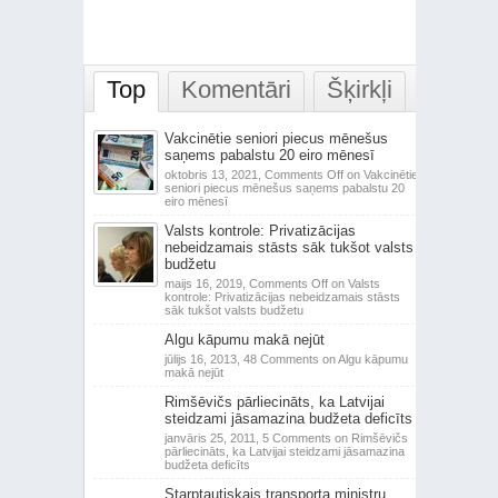
Top
Komentāri
Šķirkļi
Vakcinētie seniori piecus mēnešus
saņems pabalstu 20 eiro mēnesī
oktobris 13, 2021,
Comments Off
on Vakcinētie
seniori piecus mēnešus saņems pabalstu 20
eiro mēnesī
Valsts kontrole: Privatizācijas
nebeidzamais stāsts sāk tukšot valsts
budžetu
maijs 16, 2019,
Comments Off
on Valsts
kontrole: Privatizācijas nebeidzamais stāsts
sāk tukšot valsts budžetu
Algu kāpumu makā nejūt
jūlijs 16, 2013,
48 Comments
on Algu kāpumu
makā nejūt
Rimšēvičs pārliecināts, ka Latvijai
steidzami jāsamazina budžeta deficīts
janvāris 25, 2011,
5 Comments
on Rimšēvičs
pārliecināts, ka Latvijai steidzami jāsamazina
budžeta deficīts
Starptautiskais transporta ministru