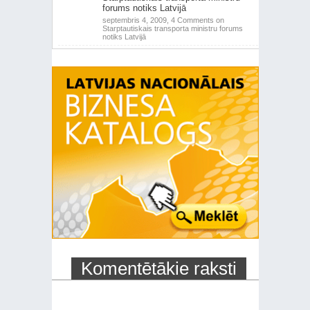
forums notiks Latvijā
septembris 4, 2009,
4 Comments
on
Starptautiskais transporta ministru forums
notiks Latvijā
Komentētākie raksti