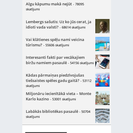
Algu kāpumu makā nejūt
- 78095
skatījumi
Lembergs sašutis: Uz ko jūs cerat, ja
idioti vada valsti?
- 68614 skatījumi
Vai klātienes spēļu nami veicina
tūrismu?
- 55606 skatījumi
Interesanti fakti par vecākajiem
biržu namiem pasaulē
- 54156 skatījumi
Kādas pārmaiņas piedzīvojušas
tiešsaistes spēles gadu gaitā?
- 53112
skatījumi
Miljonāru iecienītākā vieta – Monte
Karlo kazino
- 53001 skatījumi
Labākās bibliotēkas pasaulē
- 50704
skatījumi