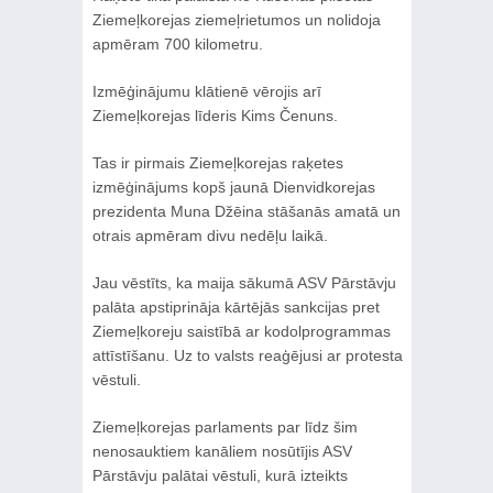
Ziemeļkorejas ziemeļrietumos un nolidoja
apmēram 700 kilometru.
Izmēģinājumu klātienē vērojis arī
Ziemeļkorejas līderis Kims Čenuns.
Tas ir pirmais Ziemeļkorejas raķetes
izmēģinājums kopš jaunā Dienvidkorejas
prezidenta Muna Džēina stāšanās amatā un
otrais apmēram divu nedēļu laikā.
Jau vēstīts, ka maija sākumā ASV Pārstāvju
palāta apstiprināja kārtējās sankcijas pret
Ziemeļkoreju saistībā ar kodolprogrammas
attīstīšanu. Uz to valsts reaģējusi ar protesta
vēstuli.
Ziemeļkorejas parlaments par līdz šim
nenosauktiem kanāliem nosūtījis ASV
Pārstāvju palātai vēstuli, kurā izteikts