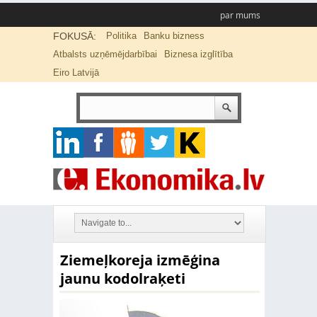
par mums
FOKUSĀ:
Politika
Banku bizness
Atbalsts uzņēmējdarbībai
Biznesa izglītība
Eiro Latvijā
Ziemeļkoreja izmēģina
jaunu kodolraķeti