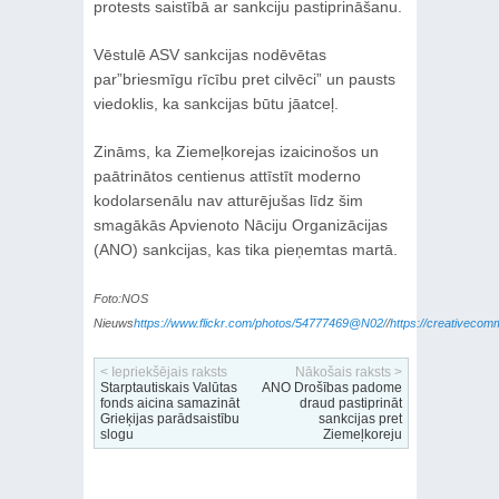
protests saistībā ar sankciju pastiprināšanu.
Vēstulē ASV sankcijas nodēvētas
par”briesmīgu rīcību pret cilvēci” un pausts
viedoklis, ka sankcijas būtu jāatceļ.
Zināms, ka Ziemeļkorejas izaicinošos un
paātrinātos centienus attīstīt moderno
kodolarsenālu nav atturējušas līdz šim
smagākās Apvienoto Nāciju Organizācijas
(ANO) sankcijas, kas tika pieņemtas martā.
Foto:NOS
Nieuws
https://www.flickr.com/photos/54777469@N02/
/
https://creativecom
< Iepriekšējais raksts
Nākošais raksts >
Starptautiskais Valūtas
ANO Drošības padome
fonds aicina samazināt
draud pastiprināt
Grieķijas parādsaistību
sankcijas pret
slogu
Ziemeļkoreju