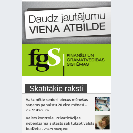
Skatītākie raksti
Vakcinētie seniori piecus mēnešus
saņems pabalstu 20 eiro mēnesī
-
23672 skatījumi
Valsts kontrole: Privatizācijas
nebeidzamais stāsts sāk tukšot valsts
budžetu
- 28729 skatījumi