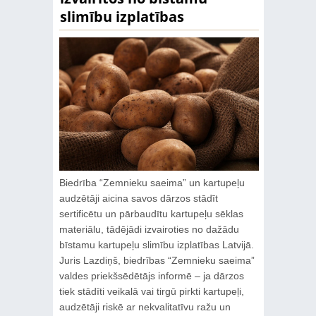
slimību izplatības
Biedrība “Zemnieku saeima” un kartupeļu
audzētāji aicina savos dārzos stādīt
sertificētu un pārbaudītu kartupeļu sēklas
materiālu, tādējādi izvairoties no dažādu
bīstamu kartupeļu slimību izplatības Latvijā.
Juris Lazdiņš, biedrības “Zemnieku saeima”
valdes priekšsēdētājs informē – ja dārzos
tiek stādīti veikalā vai tirgū pirkti kartupeļi,
audzētāji riskē ar nekvalitatīvu ražu un