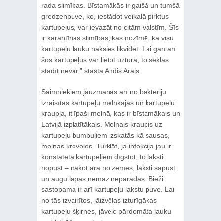
rada slimības. Bīstamākās ir gaišā un tumšā
gredzenpuve, ko, iestādot veikalā pirktus
kartupeļus, var ievazāt no citām valstīm. Šīs
ir karantīnas slimības, kas nozīmē, ka visu
kartupeļu lauku nāksies likvidēt. Lai gan arī
šos kartupeļus var lietot uzturā, to sēklas
stādīt nevar,” stāsta Andis Arājs.
Saimniekiem jāuzmanās arī no baktēriju
izraisītās kartupeļu melnkājas un kartupeļu
kraupja, it īpaši melnā, kas ir bīstamākais un
Latvijā izplatītākais. Melnais kraupis uz
kartupeļu bumbuļiem izskatās kā sausas,
melnas kreveles. Turklāt, ja infekcija jau ir
konstatēta kartupeļiem dīgstot, to laksti
nopūst – nākot ārā no zemes, laksti sapūst
un augu lapas nemaz neparādās. Bieži
sastopama ir arī kartupeļu lakstu puve. Lai
no tās izvairītos, jāizvēlas izturīgākas
kartupeļu šķirnes, jāveic pārdomāta lauku