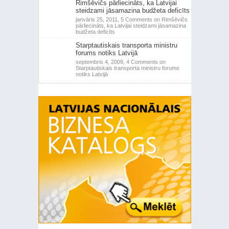
Rimšēvičs pārliecināts, ka Latvijai
steidzami jāsamazina budžeta deficīts
janvāris 25, 2011,
5 Comments
on Rimšēvičs
pārliecināts, ka Latvijai steidzami jāsamazina
budžeta deficīts
Starptautiskais transporta ministru
forums notiks Latvijā
septembris 4, 2009,
4 Comments
on
Starptautiskais transporta ministru forums
notiks Latvijā