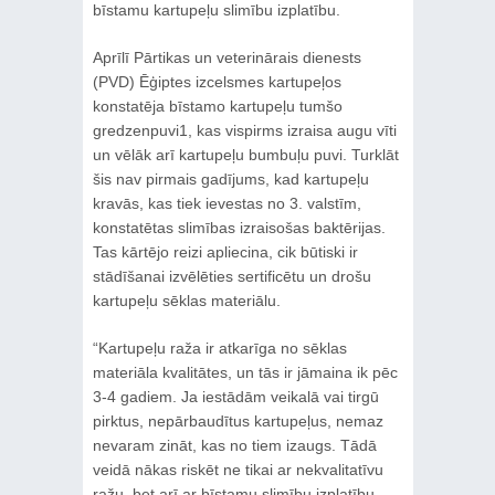
bīstamu kartupeļu slimību izplatību.
Aprīlī Pārtikas un veterinārais dienests
(PVD) Ēģiptes izcelsmes kartupeļos
konstatēja bīstamo kartupeļu tumšo
gredzenpuvi1, kas vispirms izraisa augu vīti
un vēlāk arī kartupeļu bumbuļu puvi. Turklāt
šis nav pirmais gadījums, kad kartupeļu
kravās, kas tiek ievestas no 3. valstīm,
konstatētas slimības izraisošas baktērijas.
Tas kārtējo reizi apliecina, cik būtiski ir
stādīšanai izvēlēties sertificētu un drošu
kartupeļu sēklas materiālu.
“Kartupeļu raža ir atkarīga no sēklas
materiāla kvalitātes, un tās ir jāmaina ik pēc
3-4 gadiem. Ja iestādām veikalā vai tirgū
pirktus, nepārbaudītus kartupeļus, nemaz
nevaram zināt, kas no tiem izaugs. Tādā
veidā nākas riskēt ne tikai ar nekvalitatīvu
ražu, bet arī ar bīstamu slimību izplatību,