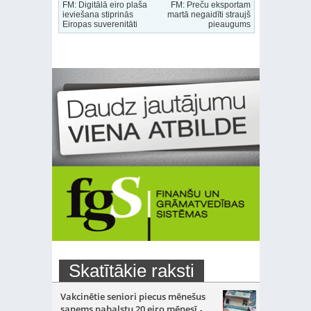
FM: Digitālā eiro plaša
FM: Preču eksportam
ieviešana stiprinās
martā negaidīti straujš
Eiropas suverenitāti
pieaugums
Skatītākie raksti
Vakcinētie seniori piecus mēnešus
saņems pabalstu 20 eiro mēnesī
-