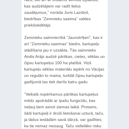
kas audzētājiem var radīt lielus
zaudējumus,” norāda Juris Lazdiņš,
biedrības “Zemnieku saeima” valdes
priekšsēdētājs.
Zemnieku saimniecībā “Jaunstrīķeri”, kas ir
arī “Zemnieku saeimas” biedrs, kartupeļu
stādīšana jau ir uzsākta. Tās saimnieks
Andis Arājs audzē pārtikas, cietes, sēklas un
čipsu kartupeļus 100 ha platībā. Viņš
kartupeļu sēklas materiālu iepērk no Vācijas
un regulāri to maina, turklāt čipsu kartupeļu
gadījumā tas tiek darīts katru gadu.
“Veikalā nopērkamus pārtikas kartupeļus
mēdz apstrādāt ar īpašu fungicīdu, kas
neļauj tiem asnot ziemas laikā. Protams,
šādi kartupeļi ir droši lietošanai uzturā, taču,
ja tādus iestādām savā dārzā, var gadīties,
ka tie nemaz neizaug. Taču vislielāko risku