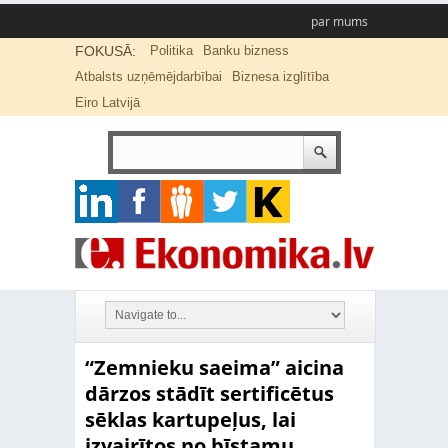
par mums
FOKUSĀ:
Politika
Banku bizness
Atbalsts uzņēmējdarbībai
Biznesa izglītība
Eiro Latvijā
“Zemnieku saeima” aicina
dārzos stādīt sertificētus
sēklas kartupeļus, lai
izvairītos no bīstamu