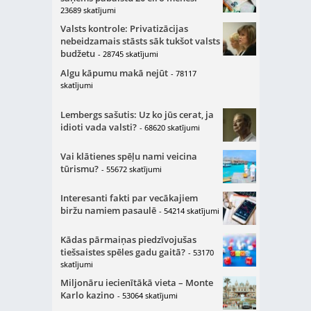
23689 skatījumi
Valsts kontrole: Privatizācijas
nebeidzamais stāsts sāk tukšot valsts
budžetu
- 28745 skatījumi
Algu kāpumu makā nejūt
- 78117
skatījumi
Lembergs sašutis: Uz ko jūs cerat, ja
idioti vada valsti?
- 68620 skatījumi
Vai klātienes spēļu nami veicina
tūrismu?
- 55672 skatījumi
Interesanti fakti par vecākajiem
biržu namiem pasaulē
- 54214 skatījumi
Kādas pārmaiņas piedzīvojušas
tiešsaistes spēles gadu gaitā?
- 53170
skatījumi
Miljonāru iecienītākā vieta – Monte
Karlo kazino
- 53064 skatījumi