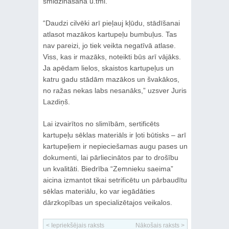
smidzināšana u.tml.
“Daudzi cilvēki arī pieļauj kļūdu, stādīšanai
atlasot mazākos kartupeļu bumbuļus. Tas
nav pareizi, jo tiek veikta negatīvā atlase.
Viss, kas ir mazāks, noteikti būs arī vājāks.
Ja apēdam lielos, skaistos kartupeļus un
katru gadu stādām mazākos un švakākos,
no ražas nekas labs nesanāks,” uzsver Juris
Lazdiņš.
Lai izvairītos no slimībām, sertificēts
kartupeļu sēklas materiāls ir ļoti būtisks – arī
kartupeļiem ir nepieciešamas augu pases un
dokumenti, lai pārliecinātos par to drošību
un kvalitāti. Biedrība “Zemnieku saeima”
aicina izmantot tikai setrificētu un pārbaudītu
sēklas materiālu, ko var iegādāties
dārzkopības un specializētajos veikalos.
< Iepriekšējais raksts
Nākošais raksts >