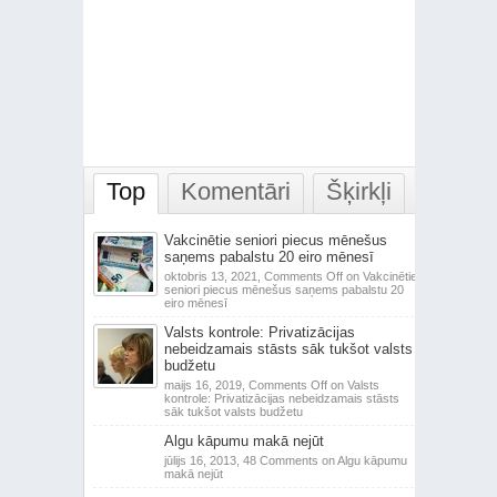
Top
Komentāri
Šķirkļi
Vakcinētie seniori piecus mēnešus
saņems pabalstu 20 eiro mēnesī
oktobris 13, 2021,
Comments Off
on Vakcinētie
seniori piecus mēnešus saņems pabalstu 20
eiro mēnesī
Valsts kontrole: Privatizācijas
nebeidzamais stāsts sāk tukšot valsts
budžetu
maijs 16, 2019,
Comments Off
on Valsts
kontrole: Privatizācijas nebeidzamais stāsts
sāk tukšot valsts budžetu
Algu kāpumu makā nejūt
jūlijs 16, 2013,
48 Comments
on Algu kāpumu
makā nejūt