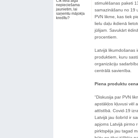
Cik liela alga
stimulēšanas paketi 1
nepieciešama
jaunietim, lai
samazināšanu no 19 u
saņemtu mājokļa
PVN likme, kas tiek p
kredītu?
lielu daļu ikdienā lieto
jūlijam. Savukārt ēdi
procentiem.
Latvijā likumdošanas 
produktiem, kuru sast
organizāciju sadarbīb
centrālā savienība.
Piena produktu cena
“Diskusija par PVN li
apstākļos kļuvusi vēl
attīstībā. Covid-19 iz
Latvijā jau šobrīd ir 
apjoms Latvijā pirmo r
pirktspēja jau tagad 
būtu ne tikai tūlītēja 