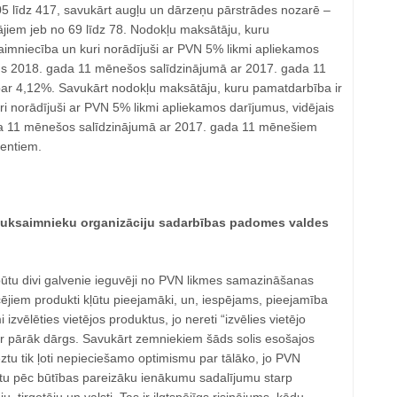
5 līdz 417, savukārt augļu un dārzeņu pārstrādes nozarē ‒
jiem jeb no 69 līdz 78. Nodokļu maksātāju, kuru
aimniecība un kuri norādījuši ar PVN 5% likmi apliekamos
ms 2018. gada 11 mēnešos salīdzinājumā ar 2017. gada 11
ar 4,12%. Savukārt nodokļu maksātāju, kuru pamatdarbība ir
i norādījuši ar PVN 5% likmi apliekamos darījumus, vidējais
a 11 mēnešos salīdzinājumā ar 2017. gada 11 mēnešiem
centiem.
auksaimnieku organizāciju sadarbības padomes valdes
būtu divi galvenie ieguvēji no PVN likmes samazināšanas
ējiem produkti kļūtu pieejamāki, un, iespējams, pieejamība
 izvēlēties vietējos produktus, jo nereti “izvēlies vietējo
 ir pārāk dārgs. Savukārt zemniekiem šāds solis esošajos
eztu tik ļoti nepieciešamo optimismu par tālāko, jo PVN
u pēc būtības pareizāku ienākumu sadalījumu starp