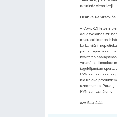
zemnieku, pārstrādātāju
nesniedz vienreizējie 
Henriks Danusēvičs, 
‒ Covid-19 krīze ir pi
daudzveidības izzušan
mūsu sabiedrībā ir labi
ka Latvijā ir nepietie
pirmā nepieciešamība, 
kvalitātes paaugstināša
vīrusu) saslimstības 
ieguldījumiem sporta c
PVN samazināšanas pro
bio un eko produktiem
uzņēmumos. Paraugs i
PVN samazinājumu.
Ilze Šteinfelde