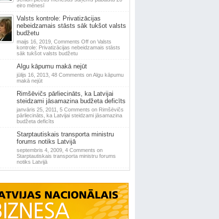
eiro mēnesī
Valsts kontrole: Privatizācijas
nebeidzamais stāsts sāk tukšot valsts
budžetu
maijs 16, 2019,
Comments Off
on Valsts
kontrole: Privatizācijas nebeidzamais stāsts
sāk tukšot valsts budžetu
Algu kāpumu makā nejūt
jūlijs 16, 2013,
48 Comments
on Algu kāpumu
makā nejūt
Rimšēvičs pārliecināts, ka Latvijai
steidzami jāsamazina budžeta deficīts
janvāris 25, 2011,
5 Comments
on Rimšēvičs
pārliecināts, ka Latvijai steidzami jāsamazina
budžeta deficīts
Starptautiskais transporta ministru
forums notiks Latvijā
septembris 4, 2009,
4 Comments
on
Starptautiskais transporta ministru forums
notiks Latvijā