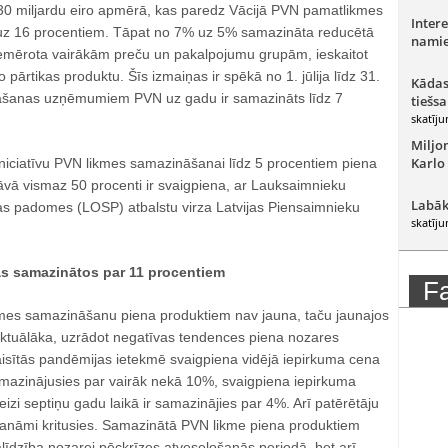
30 miljardu eiro apmērā, kas paredz Vācijā PVN pamatlikmes
Intere
z 16 procentiem. Tāpat no 7% uz 5% samazināta reducētā
namie
iemērota vairākām preču un pakalpojumu grupām, ieskaitot
to pārtikas produktu. Šīs izmaiņas ir spēkā no 1. jūlija līdz 31.
Kādas
nāšanas uzņēmumiem PVN uz gadu ir samazināts līdz 7
tiešsa
skatīju
Miljo
Karlo
iniciatīvu PVN likmes samazināšanai līdz 5 procentiem piena
āvā vismaz 50 procenti ir svaigpiena, ar Lauksaimnieku
Labāk
as padomes (LOSP) atbalstu virza Latvijas Piensaimnieku
skatīju
s samazinātos par 11 procentiem
F
kmes samazināšanu piena produktiem nav jauna, taču jaunajos
 aktuālāka, uzrādot negatīvas tendences piena nozares
raisītās pandēmijas ietekmē svaigpiena vidējā iepirkuma cena
samazinājusies par vairāk nekā 10%, svaigpiena iepirkuma
eizi septiņu gadu laikā ir samazinājies par 4%. Arī patērētāju
manāmi kritusies. Samazinātā PVN likme piena produktiem
palīdzība nozarei pēckrīzes atveseļošanās periodā, bet arī