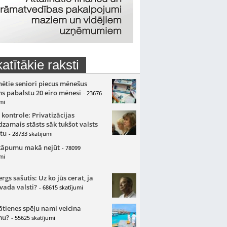
atītākie raksti
nētie seniori piecus mēnešus
s pabalstu 20 eiro mēnesī
- 23676
mi
 kontrole: Privatizācijas
zamais stāsts sāk tukšot valsts
tu
- 28733 skatījumi
kāpumu makā nejūt
- 78099
mi
gs sašutis: Uz ko jūs cerat, ja
 vada valsti?
- 68615 skatījumi
ātienes spēļu nami veicina
mu?
- 55625 skatījumi