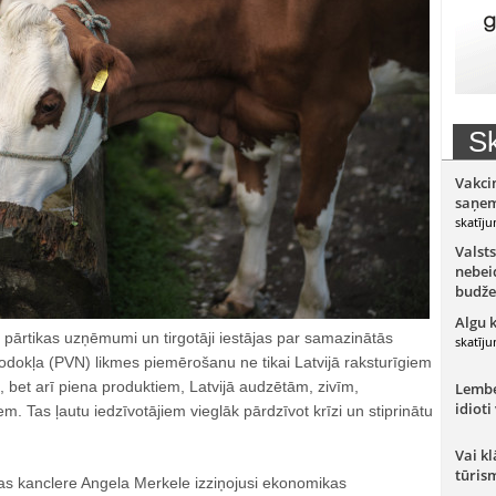
Sk
Vakci
saņem
skatīju
Valsts
nebeid
budže
Algu 
, pārtikas uzņēmumi un tirgotāji iestājas par samazinātās
skatīju
odokļa (PVN) likmes piemērošanu ne tikai Latvijā raksturīgiem
 bet arī piena produktiem, Latvijā audzētām, zivīm,
Lember
idioti
m. Tas ļautu iedzīvotājiem vieglāk pārdzīvot krīzi un stiprinātu
Vai kl
tūris
as kanclere Angela Merkele izziņojusi ekonomikas