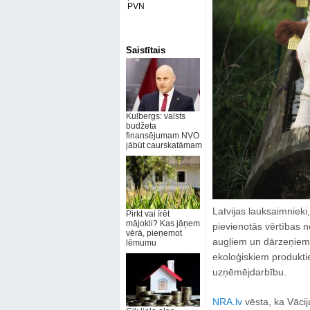
PVN
Saistītais
Kulbergs: valsts
budžeta
finansējumam NVO
jābūt caurskatāmam
Latvijas lauksaimnieki
Pirkt vai īrēt
mājokli? Kas jāņem
pievienotās vērtības n
vērā, pieņemot
augļiem un dārzeņiem,
lēmumu
ekoloģiskiem produktie
uzņēmējdarbību.
NRA.lv
vēsta, ka Vācij