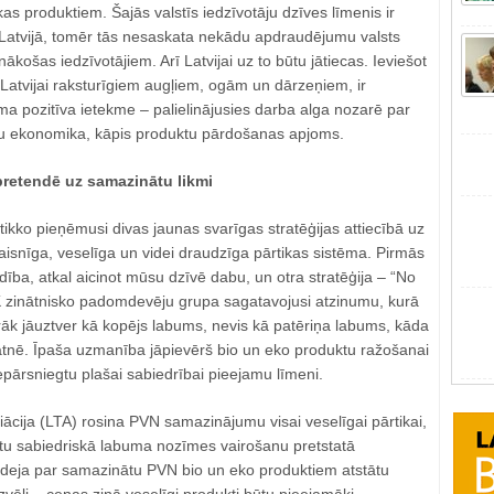
s produktiem. Šajās valstīs iedzīvotāju dzīves līmenis ir
atvijā, tomēr tās nesaskata nekādu apdraudējumu valsts
košas iedzīvotājiem. Arī Latvijai uz to būtu jātiecas. Ieviešot
Latvijai raksturīgiem augļiem, ogām un dārzeņiem, ir
a pozitīva ietekme ‒ palielinājusies darba alga nozarē par
u ekonomika, kāpis produktu pārdošanas apjoms.
 pretendē uz samazinātu likmi
tikko pieņēmusi divas jaunas svarīgas stratēģijas attiecībā uz
 taisnīga, veselīga un videi draudzīga pārtikas sistēma. Pirmās
ība, atkal aicinot mūsu dzīvē dabu, un otra stratēģija ‒ “No
K zinātnisko padomdevēju grupa sagatavojusi atzinumu, kurā
rāk jāuztver kā kopējs labums, nevis kā patēriņa labums, kāda
gātnē. Īpaša uzmanība jāpievērš bio un eko produktu ražošanai
epārsniegtu plašai sabiedrībai pieejamu līmeni.
ciācija (LTA) rosina PVN samazinājumu visai veselīgai pārtikai,
tu sabiedriskā labuma nozīmes vairošanu pretstatā
 ideja par samazinātu PVN bio un eko produktiem atstātu