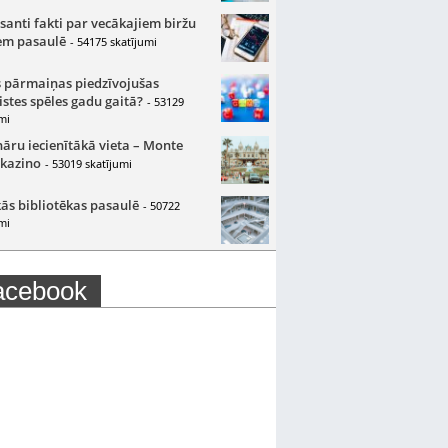
santi fakti par vecākajiem biržu
m pasaulē
- 54175 skatījumi
 pārmaiņas piedzīvojušas
istes spēles gadu gaitā?
- 53129
mi
nāru iecienītākā vieta – Monte
 kazino
- 53019 skatījumi
ās bibliotēkas pasaulē
- 50722
mi
acebook