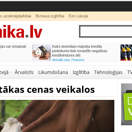
ts uzņēmējdarbībai
Biznesa izglītība
Eiro Latvijā
ās var izmaksāt
Katrs desmitais mājokļa kredīta
pieteikums tiek noraidīts negatīvas
kredītvēstures dēļ
Aktuālā ziņa
,
Finanses
vijā
Ārvalstīs
Likumdošana
Izglītība
Tehnoloģijas
T
tākas cenas veikalos