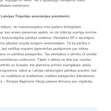
, tirgotāju un valsti. Tas ir ilgtspējīgs risinājums, kādu
atbalsta mehānismi.
Latvijas Tirgotāju asociācijas prezidents:
erādījusi, cik mazaizsargātus mūs padara bioloģiskās
a, kas arvien pieņemas spēkā, un cik izšķirīgi svarīga nozīme
 funkcionējošai pārtikas sistēmai. Vienlaikus EK ir secinājusi,
kams atbalsts mazāk turīgiem iedzīvotājiem. Tā kā pārtika ir
tad valdībai nopietni jāpievēršas jautājumam par iztikas
nu un pārtikas pieejamību. Tas vienlaikus ir slimību (it sevišķi
mazināšanas uzdevums. Tāpēc ir jālemj ne tikai par naudas
eltnēs un šosejās, bet jāatrisina primāri svarīgākais: plaša
gramma: sākot ar Latvijai raksturīgām pārtikas precēm, tad
 un noslēdzot ar kvalitatīvas maltītes pieejamību ēdināšanas
r ‒ Eiropas flagmanis Vācija pieņem lēmumu par vispārēju