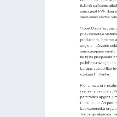
ikdienā sajūtams atbal
samazināt PVN likmi p
savienības valdes prie
“Food Union” grupas
priekšsēdētāja vietnie
produktiem, ietekme uz
augļu un dārzeņu sekt
samazinājums varētu 
tie kļūtu pieejamāki i
palielinātu svaigpiena
Latvijas sabiedrībai 
uzskata H. Panke.
Piena nozarei ir nozī
ražošana veidoja 26% 
pārstrādes apgrozījums
rūpniecības. Arī patē
Lauksaimnieku organi
Treibergs atgādina, ka 