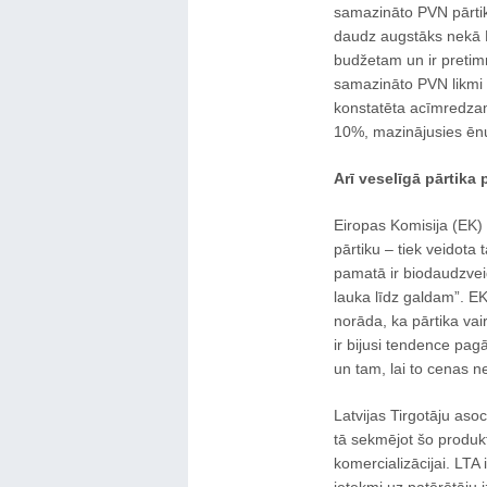
samazināto PVN pārtika
daudz augstāks nekā L
budžetam un ir pretimnā
samazināto PVN likmi 
konstatēta acīmredzam
10%, mazinājusies ēn
Arī veselīgā pārtika
Eiropas Komisija (EK) 
pārtiku ‒ tiek veidota
pamatā ir biodaudzveid
lauka līdz galdam”. E
norāda, ka pārtika vai
ir bijusi tendence pa
un tam, lai to cenas n
Latvijas Tirgotāju aso
tā sekmējot šo produk
komercializācijai. LTA