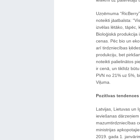
ietekmi uz patērētāju i
Uzņēmuma “RicBerry” lī
noteikti jāatbalsta: “V
izvēlas lētāko, tāpēc, 
Bioloģiskā produkcija 
cenas. Pēc bio un eko 
arī tirdzniecības ķēd
produkciju, bet pirkš
noteikti palielinātos 
ir cenā, un tiklīdz bū
PVN no 21% uz 5%, bio
Viļuma.
Pozitīvas tendences
Latvijas, Lietuvas un
ieviešanas dārzeņiem u
mazumtirdzniecības c
ministrijas apkopotaji
2019. gada 1. janvārim