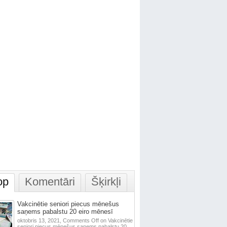
op
Komentāri
Šķirkļi
Vakcinētie seniori piecus mēnešus
saņems pabalstu 20 eiro mēnesī
oktobris 13, 2021,
Comments Off
on Vakcinētie
seniori piecus mēnešus saņems pabalstu 20