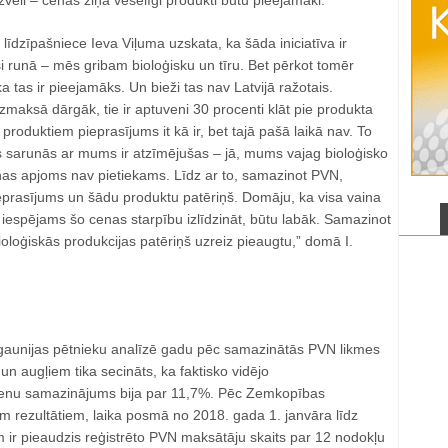
zvēli ‒ cenas ziņā veselīgi produkti būtu pieejamāki.
dzīpašniece Ieva Viļuma uzskata, ka šāda iniciatīva ir
isi runā ‒ mēs gribam bioloģisku un tīru. Bet pērkot tomēr
ka tas ir pieejamāks. Un bieži tas nav Latvijā ražotais.
izmaksā dārgāk, tie ir aptuveni 30 procenti klāt pie produkta
produktiem pieprasījums it kā ir, bet tajā pašā laikā nav. To
es sarunās ar mums ir atzīmējušas ‒ jā, mums vajag bioloģisko
anas apjoms nav pietiekams. Līdz ar to, samazinot PVN,
pieprasījums un šādu produktu patēriņš. Domāju, ka visa vaina
tu iespējams šo cenas starpību izlīdzināt, būtu labāk. Samazinot
loģiskās produkcijas patēriņš uzreiz pieaugtu,” domā I.
 Igaunijas pētnieku analīzē gadu pēc samazinātās PVN likmes
n augļiem tika secināts, ka faktisko vidējo
enu samazinājums bija par 11,7%. Pēc Zemkopības
em rezultātiem, laika posmā no 2018. gada 1. janvāra līdz
 ir pieaudzis reģistrēto PVN maksātāju skaits par 12 nodokļu