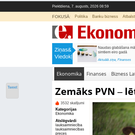
Piektdiena, 7. augusts, 2026 08:59
FOKUSĀ:
Politika
Banku bizness
Atbals
>
Septiņos mēnešos Vivi vilcienos
Naudas glabāšana māj
Ziņas&
pārvadāti 12 miljoni pasažieru; jūlijā
simtiem eiro gadā
Viedokļi
97,4 % reisu izpildīti laikā
<
Aktuālā ziņa
,
Finanses
Aktuālā ziņa
,
Bizness Latvijā
,
Tirdzniecība
Ekonomika
Finanses
Bizness Lat
Zemāks PVN ‒ lē
Tweet
3532 skatījumi
Kategorijas
Ekonomika
Atslēgvārdi
lauksaimniecība
lauksaimniecības
preces