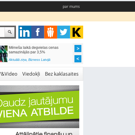
par mums
Mēneša laikā degvielas cenas
Rīgas pašvaldības sko
samazinājās par 3,5%
pieejamas 192 vietas 
Aktuālā ziņa
,
Bizness Latvijā
Aktuālā ziņa
,
Izglītība
V&Video
Viedokļi
Bez kaklasaites