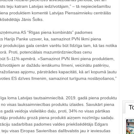
sts teju katram Latvijas iedzīvotājam,” ‒ tā nepieciešamību
iena produktiem komentē Latvijas Piensaimnieku centrālās
kšsēdētājs Jānis Šolks.
 uzņēmuma AS “Rīgas piena kombināts” padomes
ks Harijs Panke uzsver, ka, samazinot PVN likmi piena
 produkcijas gala cenām varētu būt līdzīga tam, kā tas notika
orā. Proti, potenciālais mazumtirdzniecības cenu
būt 5‒11% apmērā. «Samazinot PVN likmi piena produktiem,
edzīvotājiem ar dažādu ienākumu līmeni, veicinātu patēriņu,
 ražošanas apjomu, pārstrādes kapacitāti, kā arī kopumā ļautu
tuvoties ES dzīves līmenim, samazinot turīguma noslāņošanos,”
mīga loma Latvijas tautsaimniecībā. 2019. gadā piena produktu
no visas lauksaimniecības produktu izlaides. Savukārt piena
T
 gadā veidoja vislielāko daļu, proti, 34% no visas pārtikas
rētāju produktu grozā piena produkti aizņem nozīmīgu sadaļu.
zāciju sadarbības padomes valdes priekšsēdētājs Edgars
teju visas Eiropas Savienības dalībvalstis jau ir ieviesušas