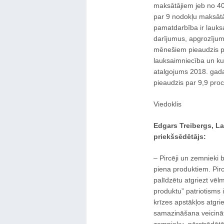
maksātājiem jeb no 40
par 9 nodokļu maksātā
pamatdarbība ir lauks
darījumus, apgrozīju
mēnešiem pieaudzis p
lauksaimniecība un kur
atalgojums 2018. gad
pieaudzis par 9,9 pro
Viedoklis
Edgars Treibergs, L
priekšsēdētājs:
‒ Pircēji un zemnieki 
piena produktiem. Pirc
palīdzētu atgriezt vēlmi
produktu” patriotisms
krīzes apstākļos atgri
samazināšana veicināt