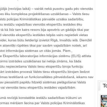
jūlijā (revīzijas laikā) – vairāk nekā pusotru gadu pēc vienotās
ādes ēku kompleksa projektēšanas uzsākšanas – Valsts tiesu
alsts policijas Kriminālistikas pārvalde uzsāka sadarbību,
abu iestāžu vajadzības vienotās ekspertīžu iestādes ēku
ā kā līdz tam katrs resors bija apsvēris un gādājis tikai par
vienotās ekspertīžu iestādes telpās vairs nepietiek vietas
eidei, kuras būtu lietderīgi izvietot Rīgā, Invalīdu ielā. Diemžēl
atsevišķi rūpēties tikai par savām vajadzībām notiek, arī
īstot informācijas sistēmas un citās jomās. Piem.,
e Ekspertīžu laboratorijas informācijas sistēmu (ELIS) attīsta
 pirms izstrādes uzsākšanas tai nebija zināms, ka šāda
ūtu nepieciešama Valsts tiesu ekspertīžu biroja funkciju
rt izstrādes procesā Valsts tiesu ekspertīžu birojam liedzot
stēmas testēšanā un funkcionalitātes pilnveidošanā, iekams nav
v piesaistīti papildu līdzekļi sistēmas pielāgošanai Valsts
T
a vai vienotās tiesu ekspertīžu iestādes vajadzībām.
jumā revīzijā konstatētie iestāžu sadarbības trūkumi un
ormas mērķiem liecina par Valsts policijas Kriminālistikas