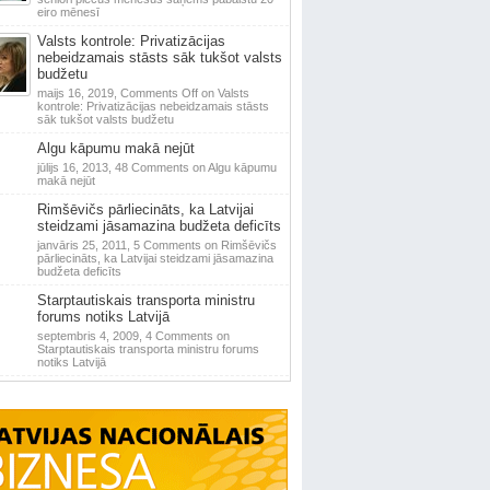
eiro mēnesī
Valsts kontrole: Privatizācijas
nebeidzamais stāsts sāk tukšot valsts
budžetu
maijs 16, 2019,
Comments Off
on Valsts
kontrole: Privatizācijas nebeidzamais stāsts
sāk tukšot valsts budžetu
Algu kāpumu makā nejūt
jūlijs 16, 2013,
48 Comments
on Algu kāpumu
makā nejūt
Rimšēvičs pārliecināts, ka Latvijai
steidzami jāsamazina budžeta deficīts
janvāris 25, 2011,
5 Comments
on Rimšēvičs
pārliecināts, ka Latvijai steidzami jāsamazina
budžeta deficīts
Starptautiskais transporta ministru
forums notiks Latvijā
septembris 4, 2009,
4 Comments
on
Starptautiskais transporta ministru forums
notiks Latvijā