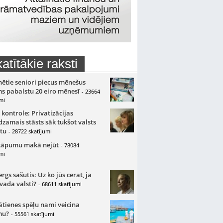
atītākie raksti
nētie seniori piecus mēnešus
s pabalstu 20 eiro mēnesī
- 23664
mi
 kontrole: Privatizācijas
zamais stāsts sāk tukšot valsts
tu
- 28722 skatījumi
kāpumu makā nejūt
- 78084
mi
gs sašutis: Uz ko jūs cerat, ja
 vada valsti?
- 68611 skatījumi
ātienes spēļu nami veicina
mu?
- 55561 skatījumi