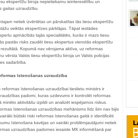
esu ekspertīžu biroja nepietiekamu ieinteresētību un
 gaitas uzraudzību.
tajam netiek izvērtētas un pārskatītas tās tiesu ekspertīžu
estāžu veiktās ekspertīzes pārklājas. Tāpat iestādes
pertu apmācībās tajās specialitātēs, kurās ir mazs tiesu
ās pastāv risks zaudēt tiesu ekspertus vienotās ekspertīžu
 rezultātā. Kopumā nav vērojama aktīva, uz reformas
 vērsta Valsts tiesu ekspertīžu biroja un Valsts policijas
des sadarbība.
reformas īstenošanas uzraudzība
 reformas īstenošanas uzraudzībai tieslietu ministrs ir
zraudzības padomi, kuras uzdevums ir kontrolēt reformas
 minēto aktivitāšu izpildi un analizēt iespējamos riskus.
eformas īstenošanas uzraudzības mehānisms līdz šim nav bijis
vairāki būtiski riski reformas īstenošanas gaitā ir identificēti
ākumu īstenošana kavējas un vairāki problēmjautājumi netiek
Reformas uzraudzības padomes iesaiste MK informēšanā par