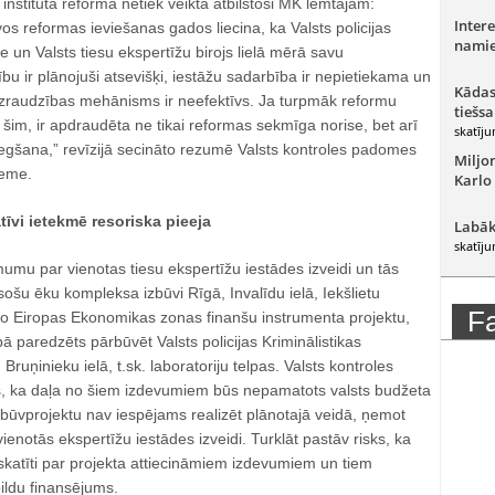
 institūta reforma netiek veikta atbilstoši MK lemtajam:
Intere
vos reformas ieviešanas gados liecina, ka Valsts policijas
namie
e un Valsts tiesu ekspertīžu birojs lielā mērā savu
tību ir plānojuši atsevišķi, iestāžu sadarbība ir nepietiekama un
Kādas
uzraudzības mehānisms ir neefektīvs. Ja turpmāk reformu
tiešsa
z šim, ir apdraudēta ne tikai reformas sekmīga norise, bet arī
skatīju
gšana,” revīzijā secināto rezumē Valsts kontroles padomes
Miljo
zeme.
Karlo
īvi ietekmē resoriska pieeja
Labāk
skatīju
umu par vienotas tiesu ekspertīžu iestādes izveidi un tās
šu ēku kompleksa izbūvi Rīgā, Invalīdu ielā, Iekšlietu
F
teno Eiropas Ekonomikas zonas finanšu instrumenta projektu,
pā paredzēts pārbūvēt Valsts policijas Kriminālistikas
Bruņinieku ielā, t.sk. laboratoriju telpas. Valsts kontroles
s, ka daļa no šiem izdevumiem būs nepamatots valsts budžeta
jo būvprojektu nav iespējams realizēt plānotajā veidā, ņemot
notās ekspertīžu iestādes izveidi. Turklāt pastāv risks, ka
skatīti par projekta attiecināmiem izdevumiem un tiem
ildu finansējums.