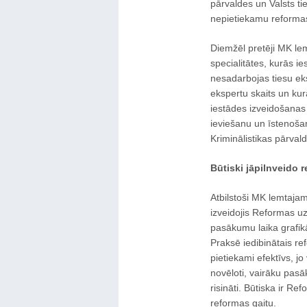
pārvaldes un Valsts ti
nepietiekamu reformas
Diemžēl pretēji MK lem
specialitātes, kurās i
nesadarbojas tiesu eks
ekspertu skaits un kur
iestādes izveidošanas
ieviešanu un īstenošanu
Kriminālistikas pārval
Būtiski jāpilnveido 
Atbilstoši MK lemtajam
izveidojis Reformas u
pasākumu laika grafikā
Praksē iedibinātais r
pietiekami efektīvs, jo 
novēloti, vairāku pas
risināti. Būtiska ir 
reformas gaitu.