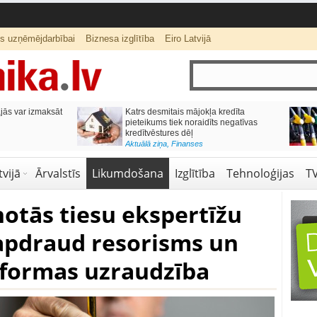
ts uzņēmējdarbībai
Biznesa izglītība
Eiro Latvijā
ās var izmaksāt
Katrs desmitais mājokļa kredīta
pieteikums tiek noraidīts negatīvas
kredītvēstures dēļ
Aktuālā ziņa
,
Finanses
vijā
Ārvalstīs
Likumdošana
Izglītība
Tehnoloģijas
T
otās tiesu ekspertīžu
 apdraud resorisms un
formas uzraudzība