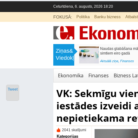
Ceturtdiena, 6. augusts, 2026 18:20
FOKUSĀ:
Politika
Banku bizness
Atbals
>
Septiņos mēnešos Vivi vilcienos
Naudas glabāšana māj
Ziņas&
pārvadāti 12 miljoni pasažieru; jūlijā
simtiem eiro gadā
Viedokļi
97,4 % reisu izpildīti laikā
<
Aktuālā ziņa
,
Finanses
Aktuālā ziņa
,
Bizness Latvijā
,
Tirdzniecība
Ekonomika
Finanses
Bizness Lat
VK: Sekmīgu vien
Tweet
iestādes izveidi
nepietiekama re
2041 skatījumi
Kategorijas