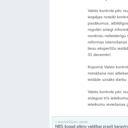
Valsts kontrole pēc rev
iespējas noteikt konkr
pasākumus, atbildīgos 
regulāri sniegt inform
novērstu nelietderīgu 
reformas īstenošanas l
tiesu ekspertīžu iest
31.decembrī.
Kopumā Valsts kontrol
risināšana nav atlieka
iestāde uzsāks darbu.
Valsts kontrole pēc revī
sniegusi trīs ieteikum
ieteikumu ieviešanas g
< Iepriekšējais raksts
NBS šogad plāno valdībai prasīt karavīr