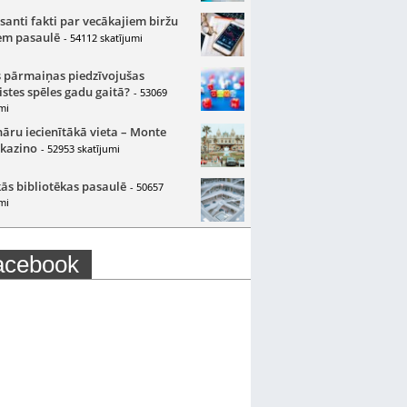
santi fakti par vecākajiem biržu
m pasaulē
- 54112 skatījumi
 pārmaiņas piedzīvojušas
istes spēles gadu gaitā?
- 53069
mi
nāru iecienītākā vieta – Monte
 kazino
- 52953 skatījumi
ās bibliotēkas pasaulē
- 50657
mi
acebook