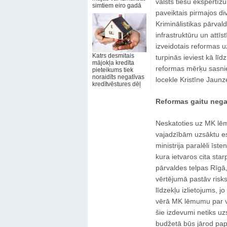
valsts tiesu ekspertīžu
simtiem eiro gadā
paveiktais pirmajos di
Kriminālistikas pārvald
infrastruktūru un attīs
izveidotais reformas 
Katrs desmitais
turpinās ieviest kā līd
mājokļa kredīta
reformas mērķu sasnie
pieteikums tiek
noraidīts negatīvas
locekle Kristīne Jaun
kredītvēstures dēļ
Reformas gaitu negat
Neskatoties uz MK lēm
vajadzībām uzsāktu eso
ministrija paralēli īs
kura ietvaros cita star
pārvaldes telpas Rīgā, 
vērtējumā pastāv risk
līdzekļu izlietojums, 
vērā MK lēmumu par vie
šie izdevumi netiks uz
budžetā būs jārod pap