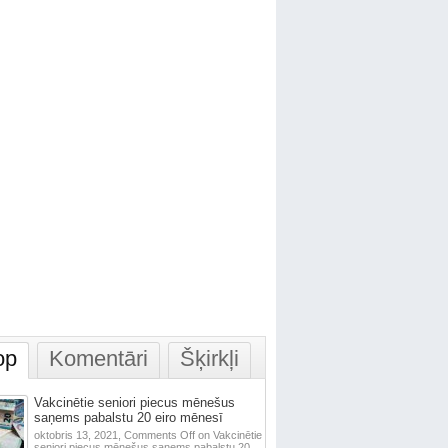
op
Komentāri
Šķirkļi
Vakcinētie seniori piecus mēnešus
saņems pabalstu 20 eiro mēnesī
oktobris 13, 2021,
Comments Off
on Vakcinētie
seniori piecus mēnešus saņems pabalstu 20