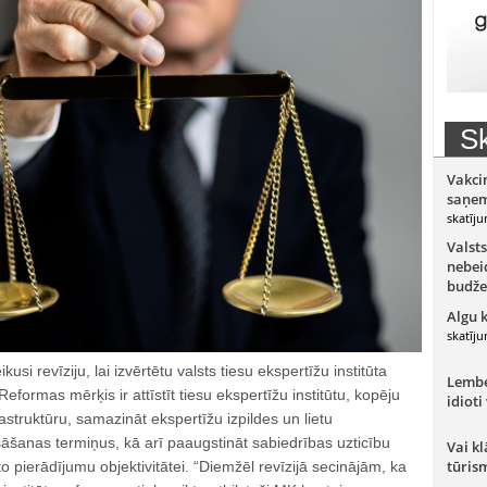
Sk
Vakci
saņem
skatīju
Valsts
nebeid
budže
Algu 
skatīju
kusi revīziju, lai izvērtētu valsts tiesu ekspertīžu institūta
Lember
formas mērķis ir attīstīt tiesu ekspertīžu institūtu, kopēju
idioti
astruktūru, samazināt ekspertīžu izpildes un lietu
āšanas termiņus, kā arī paaugstināt sabiedrības uzticību
Vai kl
tūris
o pierādījumu objektivitātei. “Diemžēl revīzijā secinājām, ka