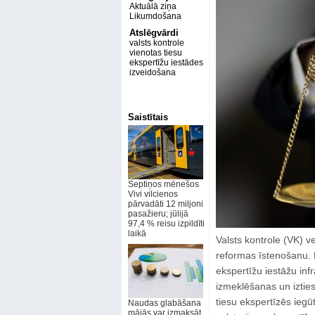
Aktuālā ziņa
Likumdošana
Atslēgvārdi
valsts kontrole
vienotas tiesu
ekspertīžu iestādes
izveidošana
Saistītais
Septiņos mēnešos
Vivi vilcienos
pārvadāti 12 miljoni
pasažieru; jūlijā
97,4 % reisu izpildīti
laikā
Valsts kontrole (VK) vei
reformas īstenošanu. Re
ekspertīžu iestāžu infr
izmeklēšanas un izties
tiesu ekspertīzēs iegūt
Naudas glabāšana
mājās var izmaksāt