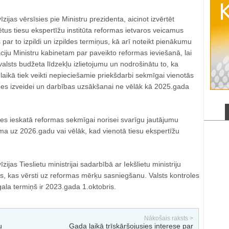
īzijas vērsīsies pie Ministru prezidenta, aicinot izvērtēt
ētus tiesu ekspertīžu institūta reformas ietvaros veicamus
par to izpildi un izpildes termiņus, kā arī noteikt pienākumu
āciju Ministru kabinetam par paveikto reformas ieviešanā, lai
valsts budžeta līdzekļu izlietojumu un nodrošinātu to, ka
aikā tiek veikti nepieciešamie priekšdarbi sekmīgai vienotās
ādes izveidei un darbības uzsākšanai ne vēlāk kā 2025.gada
es ieskatā reformas sekmīgai norisei svarīgu jautājumu
ma uz 2026.gadu vai vēlāk, kad vienotā tiesu ekspertīžu
zijas Tieslietu ministrijai sadarbībā ar Iekšlietu ministriju
us, kas vērsti uz reformas mērķu sasniegšanu. Valsts kontroles
ala termiņš ir 2023.gada 1.oktobris.
Nākošais raksts >
u
Gada laikā trīskāršojusies interese par