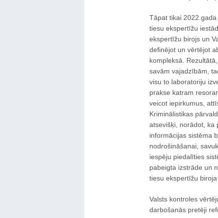
Tāpat tikai 2022.gada 
tiesu ekspertīžu iest
ekspertīžu birojs un V
definējot un vērtējot 
kompleksā. Rezultātā, t
savām vajadzībām, tad 
visu to laboratoriju izv
prakse katram resoram 
veicot iepirkumus, att
Kriminālistikas pārvald
atsevišķi, norādot, ka
informācijas sistēma b
nodrošināšanai, savukā
iespēju piedalīties si
pabeigta izstrāde un na
tiesu ekspertīžu biroj
Valsts kontroles vērtē
darbošanās pretēji ref