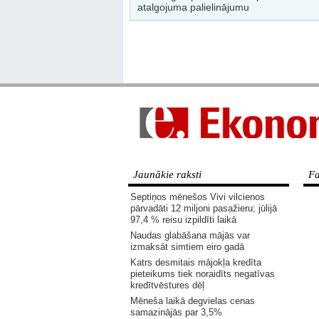
atalgojuma palielinājumu
Jaunākie raksti
Fa
Septiņos mēnešos Vivi vilcienos
pārvadāti 12 miljoni pasažieru; jūlijā
97,4 % reisu izpildīti laikā
Naudas glabāšana mājās var
izmaksāt simtiem eiro gadā
Katrs desmitais mājokļa kredīta
pieteikums tiek noraidīts negatīvas
kredītvēstures dēļ
Mēneša laikā degvielas cenas
samazinājās par 3,5%