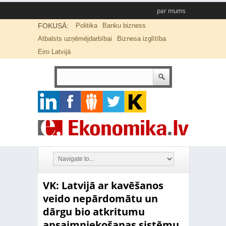
par mums
FOKUSĀ:
Politika
Banku bizness
Atbalsts uzņēmējdarbībai
Biznesa izglītība
Eiro Latvijā
VK: Latvijā ar kavēšanos
veido nepārdomātu un
dārgu bio atkritumu
apsaimniekošanas sistēmu