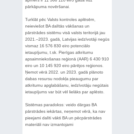
apmērs ir 11 566 120 eiro gadā līdz
pārkāpuma novēršanai.
Turklāt pēc Valsts kontroles aplēsēm,
neieviešot BA dalītās vākšanas un
pārstrādes sistēmu visā valsts teritorijā jau
2021.–2023. gadā, Latvijas iedzīvotāji negūs
vismaz 16 576 830 eiro potenciālo
ietaupījumu, t.sk. Pierīgas atkritumu
apsaimniekošanas reģionā (AAR) 6 430 910
eiro un 10 145 920 eiro pārējos reģionos.
Ņemot vērā 2022. un 2023. gadā plānoto
dabas resursu nodokļa pieaugumu par
atkritumu apglabāšanu, iedzīvotāju negūtais
ietaupījums var būt vēl lielāks par aplēsto.
Sistēmas paradokss: veido dārgas BA
pārstrādes iekārtas, neņemot vērā, ka nav
pieejami dalīti vākti BA un pēcpārstrādes
materiāli nav izmantojami