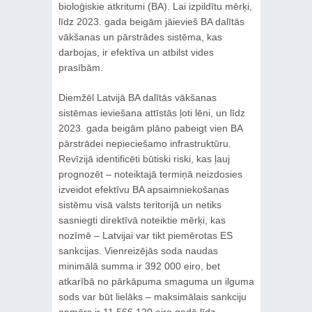
bioloģiskie atkritumi (BA). Lai izpildītu mērķi,
līdz 2023. gada beigām jāievieš BA dalītās
vākšanas un pārstrādes sistēma, kas
darbojas, ir efektīva un atbilst vides
prasībām.
Diemžēl Latvijā BA dalītās vākšanas
sistēmas ieviešana attīstās ļoti lēni, un līdz
2023. gada beigām plāno pabeigt vien BA
pārstrādei nepieciešamo infrastruktūru.
Revīzijā identificēti būtiski riski, kas ļauj
prognozēt – noteiktajā termiņā neizdosies
izveidot efektīvu BA apsaimniekošanas
sistēmu visā valsts teritorijā un netiks
sasniegti direktīvā noteiktie mērķi, kas
nozīmē – Latvijai var tikt piemērotas ES
sankcijas. Vienreizējās soda naudas
minimālā summa ir 392 000 eiro, bet
atkarībā no pārkāpuma smaguma un ilguma
sods var būt lielāks – maksimālais sankciju