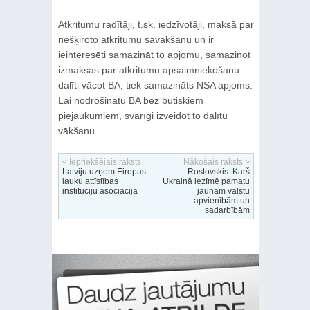
Atkritumu radītāji, t.sk. iedzīvotāji, maksā par
nešķiroto atkritumu savākšanu un ir
ieinteresēti samazināt to apjomu, samazinot
izmaksas par atkritumu apsaimniekošanu –
dalīti vācot BA, tiek samazināts NSA apjoms.
Lai nodrošinātu BA bez būtiskiem
piejaukumiem, svarīgi izveidot to dalītu
vākšanu.
< Iepriekšējais raksts
Nākošais raksts >
Latviju uzņem Eiropas
Rostovskis: Karš
lauku attīstības
Ukrainā iezīmē pamatu
institūciju asociācijā
jaunām valstu
apvienībām un
sadarbībām