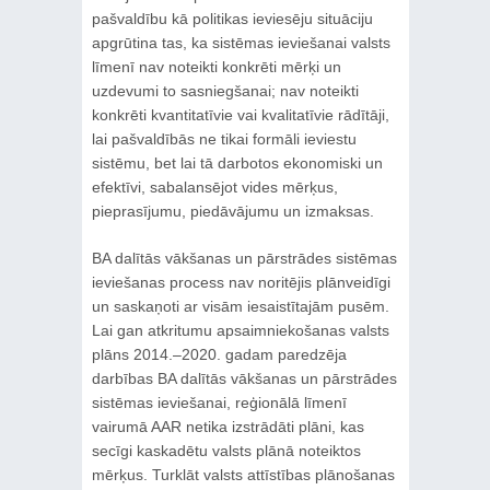
pašvaldību kā politikas ieviesēju situāciju
apgrūtina tas, ka sistēmas ieviešanai valsts
līmenī nav noteikti konkrēti mērķi un
uzdevumi to sasniegšanai; nav noteikti
konkrēti kvantitatīvie vai kvalitatīvie rādītāji,
lai pašvaldībās ne tikai formāli ieviestu
sistēmu, bet lai tā darbotos ekonomiski un
efektīvi, sabalansējot vides mērķus,
pieprasījumu, piedāvājumu un izmaksas.
BA dalītās vākšanas un pārstrādes sistēmas
ieviešanas process nav noritējis plānveidīgi
un saskaņoti ar visām iesaistītajām pusēm.
Lai gan atkritumu apsaimniekošanas valsts
plāns 2014.–2020. gadam paredzēja
darbības BA dalītās vākšanas un pārstrādes
sistēmas ieviešanai, reģionālā līmenī
vairumā AAR netika izstrādāti plāni, kas
secīgi kaskadētu valsts plānā noteiktos
mērķus. Turklāt valsts attīstības plānošanas