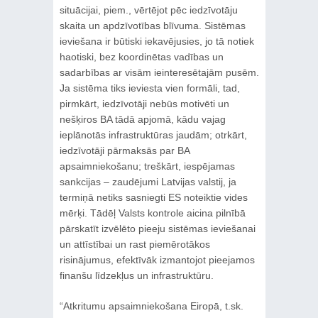
situācijai, piem., vērtējot pēc iedzīvotāju
skaita un apdzīvotības blīvuma. Sistēmas
ieviešana ir būtiski iekavējusies, jo tā notiek
haotiski, bez koordinētas vadības un
sadarbības ar visām ieinteresētajām pusēm.
Ja sistēma tiks ieviesta vien formāli, tad,
pirmkārt, iedzīvotāji nebūs motivēti un
nešķiros BA tādā apjomā, kādu vajag
ieplānotās infrastruktūras jaudām; otrkārt,
iedzīvotāji pārmaksās par BA
apsaimniekošanu; treškārt, iespējamas
sankcijas – zaudējumi Latvijas valstij, ja
termiņā netiks sasniegti ES noteiktie vides
mērķi. Tādēļ Valsts kontrole aicina pilnībā
pārskatīt izvēlēto pieeju sistēmas ieviešanai
un attīstībai un rast piemērotākos
risinājumus, efektīvāk izmantojot pieejamos
finanšu līdzekļus un infrastruktūru.
“Atkritumu apsaimniekošana Eiropā, t.sk.