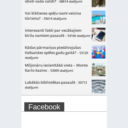
idioti vada valsti?
- 68614 skatījumi
Vai klātienes spēļu nami veicina
tūrismu?
- 55614 skatījumi
Interesanti fakti par vecākajiem
biržu namiem pasaulē
- 54166 skatījumi
Kādas pārmaiņas piedzīvojušas
tiešsaistes spēles gadu gaitā?
- 53120
skatījumi
Miljonāru iecienītākā vieta – Monte
Karlo kazino
- 53009 skatījumi
Labākās bibliotēkas pasaulē
- 50713
skatījumi
Facebook