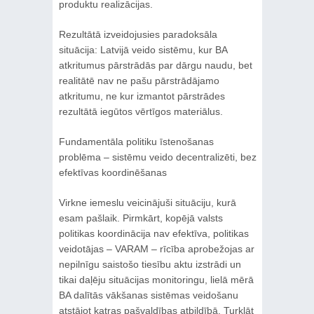
produktu realizācijas.
Rezultātā izveidojusies paradoksāla
situācija: Latvijā veido sistēmu, kur BA
atkritumus pārstrādās par dārgu naudu, bet
realitātē nav ne pašu pārstrādājamo
atkritumu, ne kur izmantot pārstrādes
rezultātā iegūtos vērtīgos materiālus.
Fundamentāla politiku īstenošanas
problēma – sistēmu veido decentralizēti, bez
efektīvas koordinēšanas
Virkne iemeslu veicinājuši situāciju, kurā
esam pašlaik. Pirmkārt, kopējā valsts
politikas koordinācija nav efektīva, politikas
veidotājas – VARAM – rīcība aprobežojas ar
nepilnīgu saistošo tiesību aktu izstrādi un
tikai daļēju situācijas monitoringu, lielā mērā
BA dalītās vākšanas sistēmas veidošanu
atstājot katras pašvaldības atbildībā. Turklāt