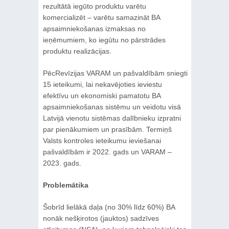
rezultātā iegūto produktu varētu
komercializēt – varētu samazināt BA
apsaimniekošanas izmaksas no
ieņēmumiem, ko iegūtu no pārstrādes
produktu realizācijas.
PēcRevīzijas VARAM un pašvaldībām sniegti
15 ieteikumi, lai nekavējoties ieviestu
efektīvu un ekonomiski pamatotu BA
apsaimniekošanas sistēmu un veidotu visā
Latvijā vienotu sistēmas dalībnieku izpratni
par pienākumiem un prasībām. Termiņš
Valsts kontroles ieteikumu ieviešanai
pašvaldībām ir 2022. gads un VARAM –
2023. gads.
Problemātika
Šobrīd lielākā daļa (no 30% līdz 60%) BA
nonāk nešķirotos (jauktos) sadzīves