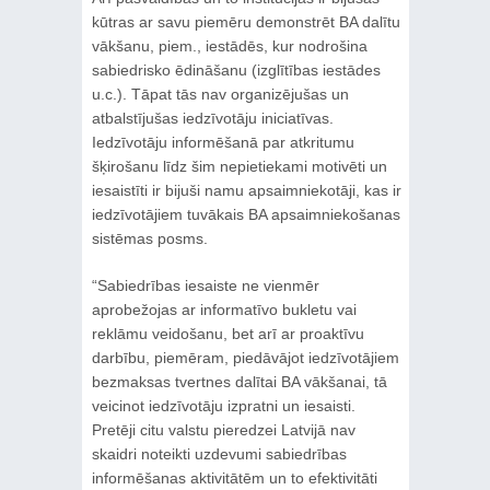
kūtras ar savu piemēru demonstrēt BA dalītu
vākšanu, piem., iestādēs, kur nodrošina
sabiedrisko ēdināšanu (izglītības iestādes
u.c.). Tāpat tās nav organizējušas un
atbalstījušas iedzīvotāju iniciatīvas.
Iedzīvotāju informēšanā par atkritumu
šķirošanu līdz šim nepietiekami motivēti un
iesaistīti ir bijuši namu apsaimniekotāji, kas ir
iedzīvotājiem tuvākais BA apsaimniekošanas
sistēmas posms.
“Sabiedrības iesaiste ne vienmēr
aprobežojas ar informatīvo bukletu vai
reklāmu veidošanu, bet arī ar proaktīvu
darbību, piemēram, piedāvājot iedzīvotājiem
bezmaksas tvertnes dalītai BA vākšanai, tā
veicinot iedzīvotāju izpratni un iesaisti.
Pretēji citu valstu pieredzei Latvijā nav
skaidri noteikti uzdevumi sabiedrības
informēšanas aktivitātēm un to efektivitāti