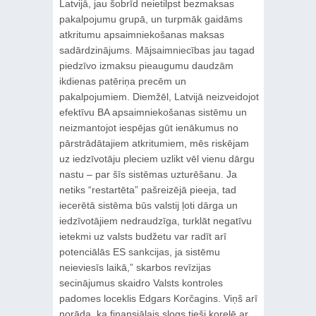
Latvijā, jau šobrīd neietilpst bezmaksas
pakalpojumu grupā, un turpmāk gaidāms
atkritumu apsaimniekošanas maksas
sadārdzinājums. Mājsaimniecības jau tagad
piedzīvo izmaksu pieaugumu daudzām
ikdienas patēriņa precēm un
pakalpojumiem. Diemžēl, Latvijā neizveidojot
efektīvu BA apsaimniekošanas sistēmu un
neizmantojot iespējas gūt ienākumus no
pārstrādātajiem atkritumiem, mēs riskējam
uz iedzīvotāju pleciem uzlikt vēl vienu dārgu
nastu – par šīs sistēmas uzturēšanu. Ja
netiks “restartēta” pašreizējā pieeja, tad
iecerētā sistēma būs valstij ļoti dārga un
iedzīvotājiem nedraudzīga, turklāt negatīvu
ietekmi uz valsts budžetu var radīt arī
potenciālās ES sankcijas, ja sistēmu
neieviesīs laikā,” skarbos revīzijas
secinājumus skaidro Valsts kontroles
padomes loceklis Edgars Korčagins. Viņš arī
norāda, ka finansiālais slogs tieši korelē ar