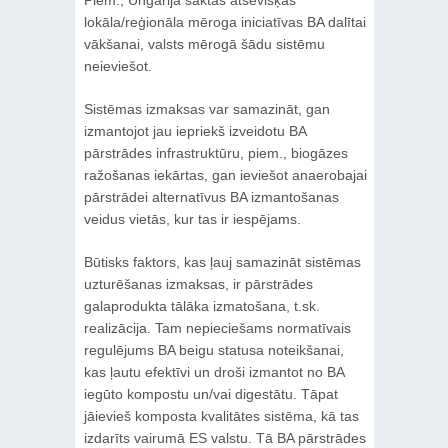
Piem., Ungārijā sāktas atsevišķas
lokāla/reģionāla mēroga iniciatīvas BA dalītai
vākšanai, valsts mērogā šādu sistēmu
neieviešot.
Sistēmas izmaksas var samazināt, gan
izmantojot jau iepriekš izveidotu BA
pārstrādes infrastruktūru, piem., biogāzes
ražošanas iekārtas, gan ieviešot anaerobajai
pārstrādei alternatīvus BA izmantošanas
veidus vietās, kur tas ir iespējams.
Būtisks faktors, kas ļauj samazināt sistēmas
uzturēšanas izmaksas, ir pārstrādes
galaprodukta tālāka izmatošana, t.sk.
realizācija. Tam nepieciešams normatīvais
regulējums BA beigu statusa noteikšanai,
kas ļautu efektīvi un droši izmantot no BA
iegūto kompostu un/vai digestātu. Tāpat
jāievieš komposta kvalitātes sistēma, kā tas
izdarīts vairumā ES valstu. Tā BA pārstrādes