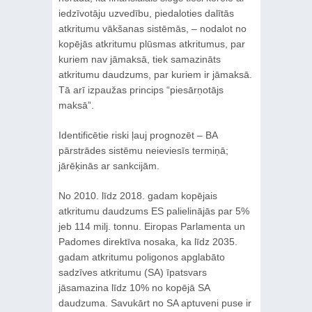
iedzīvotāju uzvedību, piedaloties dalītās
atkritumu vākšanas sistēmās, – nodalot no
kopējās atkritumu plūsmas atkritumus, par
kuriem nav jāmaksā, tiek samazināts
atkritumu daudzums, par kuriem ir jāmaksā.
Tā arī izpaužas princips “piesārņotājs
maksā”.
Identificētie riski ļauj prognozēt – BA
pārstrādes sistēmu neieviesīs termiņā;
jārēķinās ar sankcijām.
No 2010. līdz 2018. gadam kopējais
atkritumu daudzums ES palielinājās par 5%
jeb 114 milj. tonnu. Eiropas Parlamenta un
Padomes direktīva nosaka, ka līdz 2035.
gadam atkritumu poligonos apglabāto
sadzīves atkritumu (SA) īpatsvars
jāsamazina līdz 10% no kopējā SA
daudzuma. Savukārt no SA aptuveni puse ir