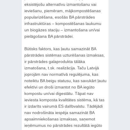
eksistējošu alternatīvu izmantošanu vai
ieviešanu, piemēram, mājkompostēšanas
popularizēšana, esošās BA pārstrādes
infrastruktūras – kompostēšanas laukumu
un biogāzes staciju – izmantošana un/vai
pielāgošana BA pārstrādei.
Būtisks faktors, kas ļautu samazināt BA
pārstrādes sistēmas uzturēšanas izmaksas,
ir pārstrādes galaprodukta tālāka
izmatošana, t.sk. realizācija. Taču Latvijā
joprojām nav normatīvā regulējuma, kas
noteiktu BA beigu statusu, kas savukārt ļautu
efektīvi un droši izmantot no BA iegūto
kompostu un/vai digestātu. Tāpat nav
ieviesta komposta kvalitātes sistēma, kā tas
ir izdarīts vairumā ES dalībvalstu. Tādējādi
nav nodrošināta iespēja samazināt BA
apsaimniekošanas izmaksas, saņemot
ieņēmumus no pārstrādes rezultātā iegūto