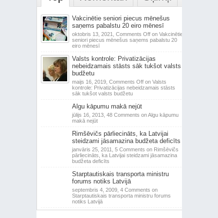
Vakcinētie seniori piecus mēnešus
saņems pabalstu 20 eiro mēnesī
oktobris 13, 2021,
Comments Off
on Vakcinētie
seniori piecus mēnešus saņems pabalstu 20
eiro mēnesī
Valsts kontrole: Privatizācijas
nebeidzamais stāsts sāk tukšot valsts
budžetu
maijs 16, 2019,
Comments Off
on Valsts
kontrole: Privatizācijas nebeidzamais stāsts
sāk tukšot valsts budžetu
Algu kāpumu makā nejūt
jūlijs 16, 2013,
48 Comments
on Algu kāpumu
makā nejūt
Rimšēvičs pārliecināts, ka Latvijai
steidzami jāsamazina budžeta deficīts
janvāris 25, 2011,
5 Comments
on Rimšēvičs
pārliecināts, ka Latvijai steidzami jāsamazina
budžeta deficīts
Starptautiskais transporta ministru
forums notiks Latvijā
septembris 4, 2009,
4 Comments
on
Starptautiskais transporta ministru forums
notiks Latvijā