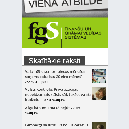
Skatītākie raksti
Vakcinētie seniori piecus mēnešus
saņems pabalstu 20 eiro mēnesī
-
23673 skatījumi
Valsts kontrole: Privatizācijas
nebeidzamais stāsts sāk tukšot valsts
budžetu
- 28731 skatījumi
Algu kāpumu makā nejūt
- 78096
skatījumi
Lembergs sašutis: Uz ko jūs cerat, ja