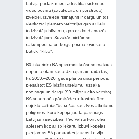
Latvijā pašlaik ir iestrādes tikai sistēmas
vidus posma (savākšana un pārstrāde)
izveidei. Izvēlētie risinājumi ir dārgi, un tos
vienlīdzīgi piemēro teritorijās gan ar lielu
iedzīvotāju blīvumu, gan ar daudz mazāk
iedzīvotājiem. Savukārt sistēmas
sākumposma un beigu posma ieviešana
būtiski “klibo”.
Būtisku risku BA apsaimniekošanas maksas
nepamatotam sadārdzinājumam rada tas,
ka 2013.–2020. gada plānošanas periodā,
piesaistot ES līdzfinansējumu, uzsāka
nozīmīgu un dārgu (90 miljonu eiro vērtībā)
BA anaerobās pārstrādes infrastruktūras
objektu celtniecību sešos sadzīves atkritumu
poligonos, kuru kopējā jauda pārsniegs
Latvijas vajadzības. Pēc Valsts kontroles
aplēsēm līdz ar šo iekārtu izbūvi kopējās
pieejamās BA pārstrādes jaudas Latvijā