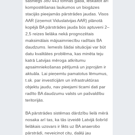
sasniegs 380 443 tonnas gadā, ieskaitot arī
kompostēšanas laukumos un biogāzes
stacijās pieejamās pārstrādes jaudas. Visos
AAR (izņemot Viduslatvijas AAR) plānotā
kopējā BA pārstrādes jauda būs aptuveni 2–
2,5 reizes lielāka nekā prognozētais
maksimālais mājsaimniecību radītais BA
daudzums. Iemesls šādai situācijai var būt
datu kvalitātes problēma, kas minēta teju
katrā Latvijas mēroga atkritumu
apsaimniekošanas pētījumā un joprojām ir
aktuāla. Lai pieņemtu pamatotus lēmumus,
t.sk. par investīcijām un infrastruktūras
objektu jaudu, nav pieejami ticami dati par
radīto BA daudzumu valsts un pašvaldību
teritorijās.
BA pārstrādes sistēmas dārdzību lielā mērā
nosaka arī tas, ka tās izveidē Latvijā šobrīd
lielākais uzsvars ir likts uz BA anaerobo
pārstrādi, neveicinot citu, daļēji jau