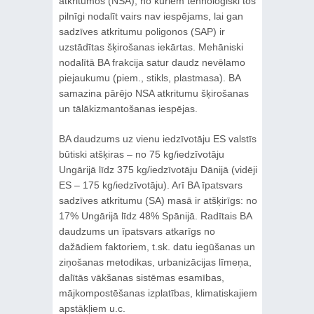
atkritumos (NSA), no kuriem tehnoloģiski tos
pilnīgi nodalīt vairs nav iespējams, lai gan
sadzīves atkritumu poligonos (SAP) ir
uzstādītas šķirošanas iekārtas. Mehāniski
nodalītā BA frakcija satur daudz nevēlamo
piejaukumu (piem., stikls, plastmasa). BA
samazina pārējo NSA atkritumu šķirošanas
un tālākizmantošanas iespējas.
BA daudzums uz vienu iedzīvotāju ES valstīs
būtiski atšķiras – no 75 kg/iedzīvotāju
Ungārijā līdz 375 kg/iedzīvotāju Dānijā (vidēji
ES – 175 kg/iedzīvotāju). Arī BA īpatsvars
sadzīves atkritumu (SA) masā ir atšķirīgs: no
17% Ungārijā līdz 48% Spānijā. Radītais BA
daudzums un īpatsvars atkarīgs no
dažādiem faktoriem, t.sk. datu iegūšanas un
ziņošanas metodikas, urbanizācijas līmeņa,
dalītās vākšanas sistēmas esamības,
mājkompostēšanas izplatības, klimatiskajiem
apstākļiem u.c.