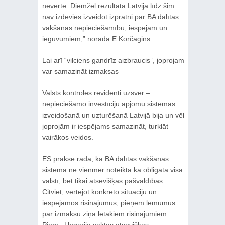
nevērtē. Diemžēl rezultātā Latvijā līdz šim
nav izdevies izveidot izpratni par BA dalītās
vākšanas nepieciešamību, iespējām un
ieguvumiem,” norāda E.Korčagins.
Lai arī “vilciens gandrīz aizbraucis”, joprojam
var samazināt izmaksas
Valsts kontroles revidenti uzsver –
nepieciešamo investīciju apjomu sistēmas
izveidošanā un uzturēšanā Latvijā bija un vēl
joprojām ir iespējams samazināt, turklāt
vairākos veidos.
ES prakse rāda, ka BA dalītās vākšanas
sistēma ne vienmēr noteikta kā obligāta visā
valstī, bet tikai atsevišķās pašvaldībās.
Citviet, vērtējot konkrēto situāciju un
iespējamos risinājumus, pieņem lēmumus
par izmaksu ziņā lētākiem risinājumiem.