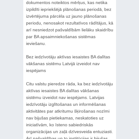
dokumentos noteiktos mērķus, kas netika
izpildīti iepriekšējā plānošanas periodā, bez
izvērtējuma pārcēla uz jauno plānošanas
periodu, nenosakot rezultatīvos rādītājus, kā
arī nesniedzot pašvaldībām lielāku skaidrību
par BA apsaimniekošanas sistēmas
ieviešanu.
Bez iedzīvotāju aktīvas iesaistes BA dalītas
vākšanas sistēmu Latvijā izveidot nav
iespējams
Citu valstu pieredze rāda, ka bez iedzīvotāju
aktīvas iesaistes BA dalītas vākšanas
sistēmu izveidot nav iespējams. Latvijas
iedzīvotāju izglītošanas un informēšanas
aktivitātes par atkritumu šķirošanas nozīmi
nav bijušas pietiekamas, neskatoties uz
iniciatīvām, ko īsteno sabiedriskās
organizācijas un zaļā dzīvesveida entuziasti.
Arī pašvaldības un to institūcijas ir bijušas