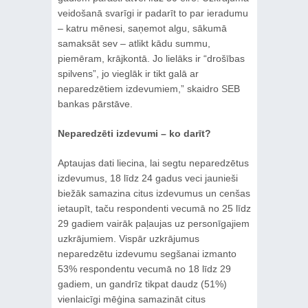
veidošanā svarīgi ir padarīt to par ieradumu
– katru mēnesi, saņemot algu, sākumā
samaksāt sev – atlikt kādu summu,
piemēram, krājkontā. Jo lielāks ir “drošības
spilvens”, jo vieglāk ir tikt galā ar
neparedzētiem izdevumiem,” skaidro SEB
bankas pārstāve.
Neparedzēti izdevumi – ko darīt?
Aptaujas dati liecina, lai segtu neparedzētus
izdevumus, 18 līdz 24 gadus veci jaunieši
biežāk samazina citus izdevumus un cenšas
ietaupīt, taču respondenti vecumā no 25 līdz
29 gadiem vairāk paļaujas uz personīgajiem
uzkrājumiem. Vispār uzkrājumus
neparedzētu izdevumu segšanai izmanto
53% respondentu vecumā no 18 līdz 29
gadiem, un gandrīz tikpat daudz (51%)
vienlaicīgi mēģina samazināt citus