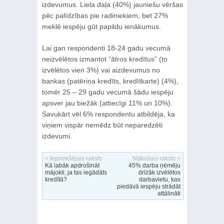
izdevumus. Liela daļa (40%) jauniešu vēršas
pēc palīdzības pie radiniekiem, bet 27%
meklē iespēju gūt papildu ienākumus.
Lai gan respondenti 18-24 gadu vecumā
neizvēlētos izmantot “ātros kredītus” (to
izvēlētos vien 3%) vai aizdevumus no
bankas (patēriņa kredīts, kredītkarte) (4%),
tomēr 25 – 29 gadu vecumā šādu iespēju
apsver jau biežāk (attiecīgi 11% un 10%).
Savukārt vēl 6% respondentu atbildēja, ka
viņiem vispār nemēdz būt neparedzēti
izdevumi.
< Iepriekšējais raksts
Nākošais raksts >
Kā labāk apdrošināt
45% darba ņēmēju
mājokli, ja tas iegādāts
drīzāk izvēlētos
kredītā?
darbavietu, kas
piedāvā iespēju strādāt
attālināti