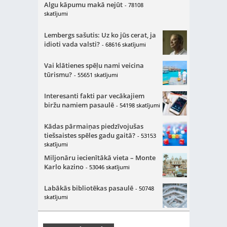
Algu kāpumu makā nejūt
- 78108
skatījumi
Lembergs sašutis: Uz ko jūs cerat, ja
idioti vada valsti?
- 68616 skatījumi
Vai klātienes spēļu nami veicina
tūrismu?
- 55651 skatījumi
Interesanti fakti par vecākajiem
biržu namiem pasaulē
- 54198 skatījumi
Kādas pārmaiņas piedzīvojušas
tiešsaistes spēles gadu gaitā?
- 53153
skatījumi
Miljonāru iecienītākā vieta – Monte
Karlo kazino
- 53046 skatījumi
Labākās bibliotēkas pasaulē
- 50748
skatījumi