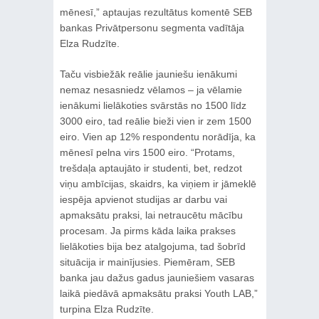
mēnesī,” aptaujas rezultātus komentē SEB
bankas Privātpersonu segmenta vadītāja
Elza Rudzīte.
Taču visbiežāk reālie jauniešu ienākumi
nemaz nesasniedz vēlamos – ja vēlamie
ienākumi lielākoties svārstās no 1500 līdz
3000 eiro, tad reālie bieži vien ir zem 1500
eiro. Vien ap 12% respondentu norādīja, ka
mēnesī pelna virs 1500 eiro. “Protams,
trešdaļa aptaujāto ir studenti, bet, redzot
viņu ambīcijas, skaidrs, ka viņiem ir jāmeklē
iespēja apvienot studijas ar darbu vai
apmaksātu praksi, lai netraucētu mācību
procesam. Ja pirms kāda laika prakses
lielākoties bija bez atalgojuma, tad šobrīd
situācija ir mainījusies. Piemēram, SEB
banka jau dažus gadus jauniešiem vasaras
laikā piedāvā apmaksātu praksi Youth LAB,”
turpina Elza Rudzīte.