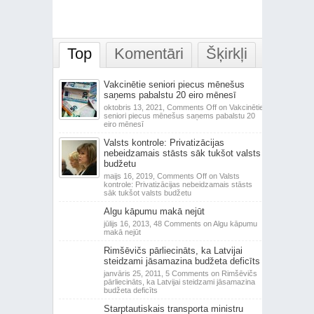
Top
Komentāri
Šķirkļi
Vakcinētie seniori piecus mēnešus
saņems pabalstu 20 eiro mēnesī
oktobris 13, 2021,
Comments Off
on Vakcinētie
seniori piecus mēnešus saņems pabalstu 20
eiro mēnesī
Valsts kontrole: Privatizācijas
nebeidzamais stāsts sāk tukšot valsts
budžetu
maijs 16, 2019,
Comments Off
on Valsts
kontrole: Privatizācijas nebeidzamais stāsts
sāk tukšot valsts budžetu
Algu kāpumu makā nejūt
jūlijs 16, 2013,
48 Comments
on Algu kāpumu
makā nejūt
Rimšēvičs pārliecināts, ka Latvijai
steidzami jāsamazina budžeta deficīts
janvāris 25, 2011,
5 Comments
on Rimšēvičs
pārliecināts, ka Latvijai steidzami jāsamazina
budžeta deficīts
Starptautiskais transporta ministru