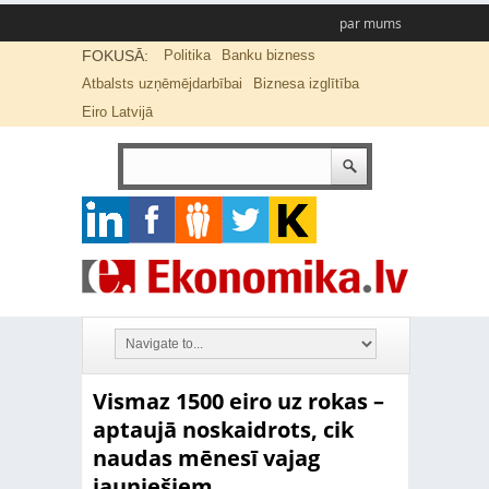
par mums
FOKUSĀ:
Politika
Banku bizness
Atbalsts uzņēmējdarbībai
Biznesa izglītība
Eiro Latvijā
Vismaz 1500 eiro uz rokas –
aptaujā noskaidrots, cik
naudas mēnesī vajag
jauniešiem