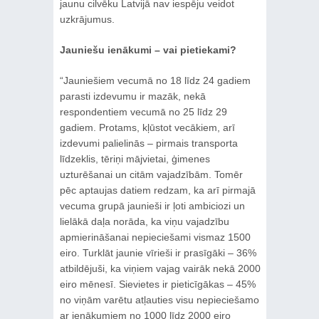
jaunu cilvēku Latvijā nav iespēju veidot
uzkrājumus.
Jauniešu ienākumi – vai pietiekami?
“Jauniešiem vecumā no 18 līdz 24 gadiem
parasti izdevumu ir mazāk, nekā
respondentiem vecumā no 25 līdz 29
gadiem. Protams, kļūstot vecākiem, arī
izdevumi palielinās – pirmais transporta
līdzeklis, tēriņi mājvietai, ģimenes
uzturēšanai un citām vajadzībām. Tomēr
pēc aptaujas datiem redzam, ka arī pirmajā
vecuma grupā jaunieši ir ļoti ambiciozi un
lielākā daļa norāda, ka viņu vajadzību
apmierināšanai nepieciešami vismaz 1500
eiro. Turklāt jaunie vīrieši ir prasīgāki – 36%
atbildējuši, ka viņiem vajag vairāk nekā 2000
eiro mēnesī. Sievietes ir pieticīgākas – 45%
no viņām varētu atļauties visu nepieciešamo
ar ienākumiem no 1000 līdz 2000 eiro