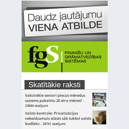
Skatītākie raksti
Vakcinētie seniori piecus mēnešus
saņems pabalstu 20 eiro mēnesī
-
23684 skatījumi
Valsts kontrole: Privatizācijas
nebeidzamais stāsts sāk tukšot valsts
budžetu
- 28741 skatījumi