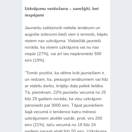
Uzkrājumu veidošana – sarežģīti, bet
iespējami
Jauniešu salīdzinoši nelielie ienākumi un
augošie izdevumi bieži vien ir iemesls, kāpēc
viņiem nav uzkrājuma. Visbiežāk jaunieši
norāda, ka viņiem uzkrājuma vai nu nav
vispār (27%), vai arī tas nepārsniedz 500
eiro (19%).
“Tomēr pozitīvi, ka vēlme krāt jauniešiem ir,
un redzam, ka, pieaugot ienākumiem vai līdz
ar stabilu darbu, krājēju daļa paliek lielāka.
Tā, piemēram, 22% jauniešu vecumā no 25
līdz 29 gadiem norāda, ka viņu uzkrājumi
pārsniedz pat 3000 eiro. Tāpat jauniešiem
šajā vecumā ir tendence katru mēnesi
uzkrājumiem atvēlēt vairāk, proti, virs 200
eiro (21%), taču vecumā no 18 līdz 24
gadiem parasti atvēl līdz 50 eiro. Uzkrājuma