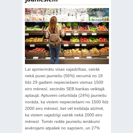
Lai apmierinātu visas vajadzības, vairāk
nekā pusei jauniešu (56%) vecumā no 18
līdz 29 gadiem nepieciešami vismaz 1500
eiro mēnesī, secināts SEB bankas veiktajā
aptaujā. Aptuveni ceturtdaļa (24%) jauniešu
norāda, ka viņiem nepieciešami no 1500 līdz
2000 eiro mēnesī, bet vēl trešdaļa atzīmē,
ka viņiem vajadzīgi vairāk nekā 2000 eiro
mēnesī. Tomēr reālie jauniešu ienākumi
ievērojami atpaliek no sapņiem, un 27%