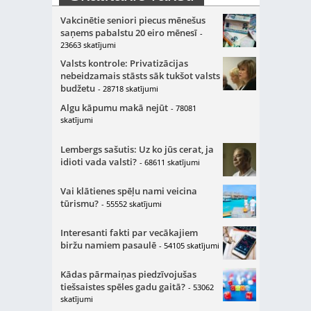
Vakcinētie seniori piecus mēnešus
saņems pabalstu 20 eiro mēnesī
-
23663 skatījumi
Valsts kontrole: Privatizācijas
nebeidzamais stāsts sāk tukšot valsts
budžetu
- 28718 skatījumi
Algu kāpumu makā nejūt
- 78081
skatījumi
Lembergs sašutis: Uz ko jūs cerat, ja
idioti vada valsti?
- 68611 skatījumi
Vai klātienes spēļu nami veicina
tūrismu?
- 55552 skatījumi
Interesanti fakti par vecākajiem
biržu namiem pasaulē
- 54105 skatījumi
Kādas pārmaiņas piedzīvojušas
tiešsaistes spēles gadu gaitā?
- 53062
skatījumi