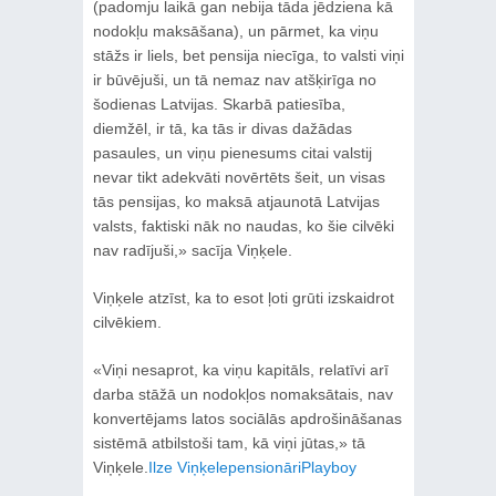
(padomju laikā gan nebija tāda jēdziena kā
nodokļu maksāšana), un pārmet, ka viņu
stāžs ir liels, bet pensija niecīga, to valsti viņi
ir būvējuši, un tā nemaz nav atšķirīga no
šodienas Latvijas. Skarbā patiesība,
diemžēl, ir tā, ka tās ir divas dažādas
pasaules, un viņu pienesums citai valstij
nevar tikt adekvāti novērtēts šeit, un visas
tās pensijas, ko maksā atjaunotā Latvijas
valsts, faktiski nāk no naudas, ko šie cilvēki
nav radījuši,» sacīja Viņķele.
Viņķele atzīst, ka to esot ļoti grūti izskaidrot
cilvēkiem.
«Viņi nesaprot, ka viņu kapitāls, relatīvi arī
darba stāžā un nodokļos nomaksātais, nav
konvertējams latos sociālās apdrošināšanas
sistēmā atbilstoši tam, kā viņi jūtas,» tā
Viņķele.
Ilze Viņķele
pensionāri
Playboy