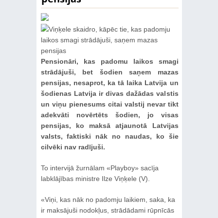
Pensionāri, kas padomu laikos smagi
strādājuši, bet šodien saņem mazas
pensijas, nesaprot, ka tā laika Latvija un
šodienas Latvija ir divas dažādas valstis
un viņu pienesums citai valstij nevar tikt
adekvāti novērtēts šodien, jo visas
pensijas, ko maksā atjaunotā Latvijas
valsts, faktiski nāk no naudas, ko šie
cilvēki nav radījuši.
To intervijā žurnālam «Playboy» sacīja
labklājības ministre Ilze Viņķele (V).
«Viņi, kas nāk no padomju laikiem, saka, ka
ir maksājuši nodokļus, strādādami rūpnīcās