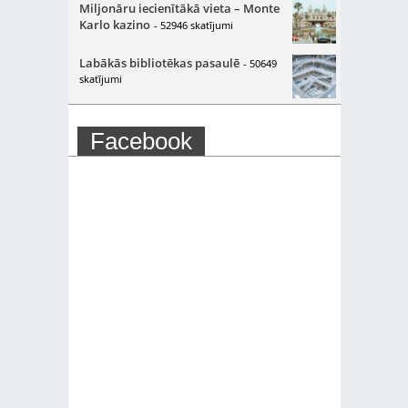
Miljonāru iecienītākā vieta – Monte
Karlo kazino
- 52946 skatījumi
Labākās bibliotēkas pasaulē
- 50649
skatījumi
Facebook