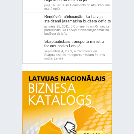
jūlijs 16, 2013,
48 Comments
on Algu kāpumu
makā nejūt
Rimšēvičs pārliecināts, ka Latvijai
steidzami jāsamazina budžeta deficīts
janvāris 25, 2011,
5 Comments
on Rimšēvičs
pārliecināts, ka Latvijai steidzami jāsamazina
budžeta deficīts
Starptautiskais transporta ministru
forums notiks Latvijā
septembris 4, 2009,
4 Comments
on
Starptautiskais transporta ministru forums
notiks Latvijā