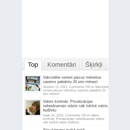
Top
Komentāri
Šķirkļi
Vakcinētie seniori piecus mēnešus
saņems pabalstu 20 eiro mēnesī
oktobris 13, 2021,
Comments Off
on Vakcinētie
seniori piecus mēnešus saņems pabalstu 20
eiro mēnesī
Valsts kontrole: Privatizācijas
nebeidzamais stāsts sāk tukšot valsts
budžetu
maijs 16, 2019,
Comments Off
on Valsts
kontrole: Privatizācijas nebeidzamais stāsts
sāk tukšot valsts budžetu
Algu kāpumu makā nejūt