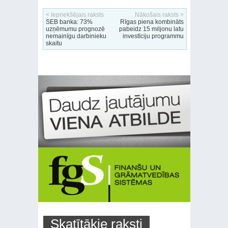
< Iepriekšējais raksts
Nākošais raksts >
SEB banka: 73%
Rīgas piena kombināts
uzņēmumu prognozē
pabeidz 15 miljonu latu
nemainīgu darbinieku
investīciju programmu
skaitu
Skatītākie raksti