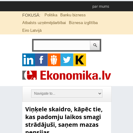
par mums
FOKUSĀ:
Politika
Banku bizness
Atbalsts uzņēmējdarbībai
Biznesa izglītība
Eiro Latvijā
Viņķele skaidro, kāpēc tie,
kas padomju laikos smagi
strādājuši, saņem mazas
pensijas