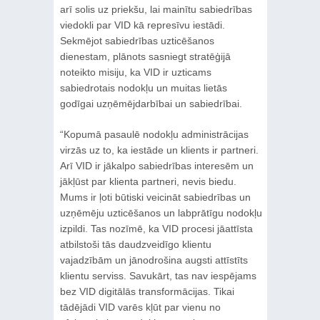
arī solis uz priekšu, lai mainītu sabiedrības
viedokli par VID kā represīvu iestādi.
Sekmējot sabiedrības uzticēšanos
dienestam, plānots sasniegt stratēģijā
noteikto misiju, ka VID ir uzticams
sabiedrotais nodokļu un muitas lietās
godīgai uzņēmējdarbībai un sabiedrībai.
“Kopumā pasaulē nodokļu administrācijas
virzās uz to, ka iestāde un klients ir partneri.
Arī VID ir jākalpo sabiedrības interesēm un
jākļūst par klienta partneri, nevis biedu.
Mums ir ļoti būtiski veicināt sabiedrības un
uzņēmēju uzticēšanos un labprātīgu nodokļu
izpildi. Tas nozīmē, ka VID procesi jāattīsta
atbilstoši tās daudzveidīgo klientu
vajadzībām un jānodrošina augsti attīstīts
klientu serviss. Savukārt, tas nav iespējams
bez VID digitālās transformācijas. Tikai
tādējādi VID varēs kļūt par vienu no