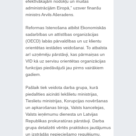
efektīvākajām nodokļu un muitas
administrācijām Eiropā,” uzsver finanšu
ministrs Arvils Ašeradens.
Reformas īstenošana atbilst Ekonomiskās
sadarbības un attīstības organizācijas
(OECD) labās pārvaldības un uz klientu
orientētas iestādes veidošanai. To atbalsta
arī uzņēmēju pārstāvji, kas pārmaiņas un
VID kā uz servisu orientētas organizācijas
funkcijas piedāvājuši jau pirms vairākiem
gadiem.
Pašlaik tiek veidota darba grupa, kurā
piedalīties aicināti Iekšlietu ministrijas,
Tieslietu ministrijas, Korupcijas novēršanas
un apkarošanas biroja, Valsts kancelejas,
Valsts ieņēmumu dienesta un Latvijas
Republikas prokuratūras pārstāvji. Darba
grupa detalizēti vērtēs praktiskos jautājumus
un izstrādās nepieciešamo regulējumu.