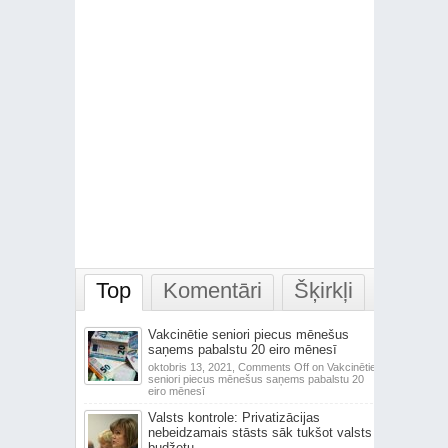
Top
Komentāri
Šķirkļi
Vakcinētie seniori piecus mēnešus
saņems pabalstu 20 eiro mēnesī
oktobris 13, 2021,
Comments Off
on Vakcinētie
seniori piecus mēnešus saņems pabalstu 20
eiro mēnesī
Valsts kontrole: Privatizācijas
nebeidzamais stāsts sāk tukšot valsts
budžetu