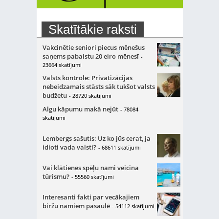
Skatītākie raksti
Vakcinētie seniori piecus mēnešus
saņems pabalstu 20 eiro mēnesī
-
23664 skatījumi
Valsts kontrole: Privatizācijas
nebeidzamais stāsts sāk tukšot valsts
budžetu
- 28720 skatījumi
Algu kāpumu makā nejūt
- 78084
skatījumi
Lembergs sašutis: Uz ko jūs cerat, ja
idioti vada valsti?
- 68611 skatījumi
Vai klātienes spēļu nami veicina
tūrismu?
- 55560 skatījumi
Interesanti fakti par vecākajiem
biržu namiem pasaulē
- 54112 skatījumi