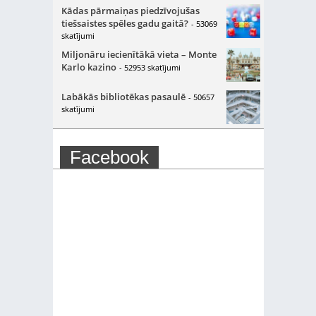
Kādas pārmaiņas piedzīvojušas
tiešsaistes spēles gadu gaitā?
- 53069
skatījumi
Miljonāru iecienītākā vieta – Monte
Karlo kazino
- 52953 skatījumi
Labākās bibliotēkas pasaulē
- 50657
skatījumi
Facebook