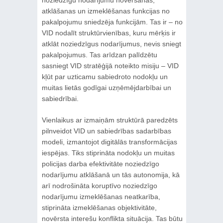
noziedzīgu nodarījumu novēršanas,
atklāšanas un izmeklēšanas funkcijas no
pakalpojumu sniedzēja funkcijām. Tas ir – no
VID nodalīt struktūrvienības, kuru mērķis ir
atklāt noziedzīgus nodarījumus, nevis sniegt
pakalpojumus. Tas arīdzan palīdzētu
sasniegt VID stratēģijā noteikto misiju – VID
kļūt par uzticamu sabiedroto nodokļu un
muitas lietās godīgai uzņēmējdarbībai un
sabiedrībai.
Vienlaikus ar izmaiņām struktūrā paredzēts
pilnveidot VID un sabiedrības sadarbības
modeli, izmantojot digitālās transformācijas
iespējas. Tiks stiprināta nodokļu un muitas
policijas darba efektivitāte noziedzīgo
nodarījumu atklāšanā un tās autonomija, kā
arī nodrošināta koruptīvo noziedzīgo
nodarījumu izmeklēšanas neatkarība,
stiprināta izmeklēšanas objektivitāte,
novērsta interešu konflikta situācija. Tas būtu