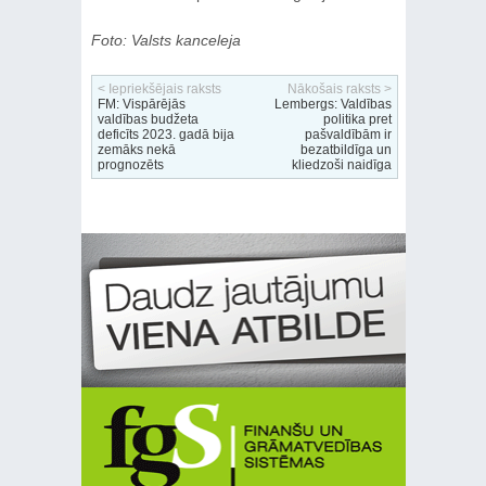
Foto: Valsts kanceleja
< Iepriekšējais raksts
Nākošais raksts >
FM: Vispārējās
Lembergs: Valdības
valdības budžeta
politika pret
deficīts 2023. gadā bija
pašvaldībām ir
zemāks nekā
bezatbildīga un
prognozēts
kliedzoši naidīga