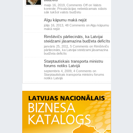
maijs 16, 2019,
Comments Off
on Valsts
kontrole: Privatizācijas nebeidzamais stāsts
sāk tukšot valsts budžetu
Algu kāpumu makā nejūt
jūlijs 16, 2013,
48 Comments
on Algu kāpumu
makā nejūt
Rimšēvičs pārliecināts, ka Latvijai
steidzami jāsamazina budžeta deficīts
janvāris 25, 2011,
5 Comments
on Rimšēvičs
pārliecināts, ka Latvijai steidzami jāsamazina
budžeta deficīts
Starptautiskais transporta ministru
forums notiks Latvijā
septembris 4, 2009,
4 Comments
on
Starptautiskais transporta ministru forums
notiks Latvijā