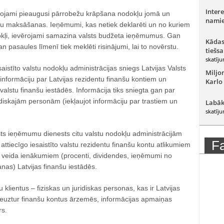
Intere
rojami pieaugusi pārrobežu krāpšana nodokļu jomā un
namie
ļu maksāšanas. Ieņēmumi, kas netiek deklarēti un no kuriem
kļi, ievērojami samazina valsts budžeta ieņēmumus. Gan
Kādas
 pasaules līmenī tiek meklēti risinājumi, lai to novērstu.
tiešsa
skatīju
aistīto valstu nodokļu administrācijas sniegs Latvijas Valsts
Miljo
formāciju par Latvijas rezidentu finanšu kontiem un
Karlo
valstu finanšu iestādēs. Informācija tiks sniegta gan par
ridiskajām personām (iekļaujot informāciju par trastiem un
Labāk
skatīju
sts ieņēmumu dienests citu valstu nodokļu administrācijām
F
attiecīgo iesaistīto valstu rezidentu finanšu kontu atlikumiem
ta veida ienākumiem (procenti, dividendes, ieņēmumi no
nas) Latvijas finanšu iestādēs.
u klientus – fiziskas un juridiskas personas, kas ir Latvijas
neuztur finanšu kontus ārzemēs, informācijas apmaiņas
rs.