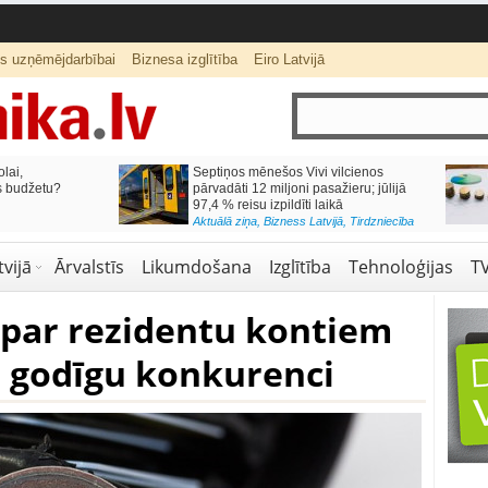
ts uzņēmējdarbībai
Biznesa izglītība
Eiro Latvijā
lai,
Septiņos mēnešos Vivi vilcienos
s budžetu?
pārvadāti 12 miljoni pasažieru; jūlijā
97,4 % reisu izpildīti laikā
Aktuālā ziņa
,
Bizness Latvijā
,
Tirdzniecība
vijā
Ārvalstīs
Likumdošana
Izglītība
Tehnoloģijas
T
 par rezidentu kontiem
s godīgu konkurenci