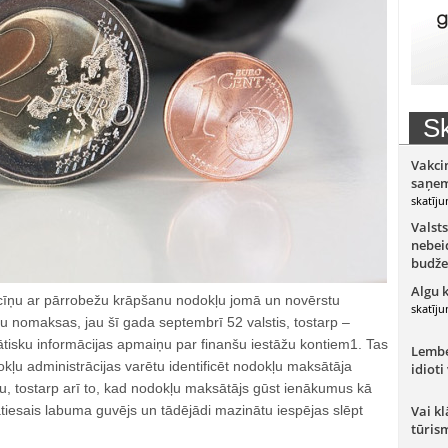
Sk
Vakci
saņem
skatīju
Valsts
nebeid
budže
Algu 
 cīņu ar pārrobežu krāpšanu nodokļu jomā un novērstu
skatīju
u nomaksas, jau šī gada septembrī 52 valstis, tostarp –
ātisku informācijas apmaiņu par finanšu iestāžu kontiem1. Tas
Lember
odokļu administrācijas varētu identificēt nodokļu maksātāja
idioti
u, tostarp arī to, kad nodokļu maksātājs gūst ienākumus kā
tiesais labuma guvējs un tādējādi mazinātu iespējas slēpt
Vai kl
tūris