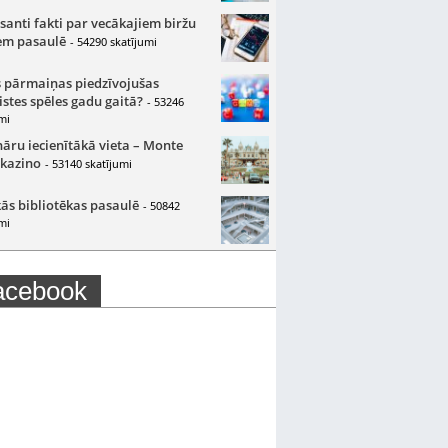
santi fakti par vecākajiem biržu
m pasaulē
- 54290 skatījumi
 pārmaiņas piedzīvojušas
istes spēles gadu gaitā?
- 53246
mi
nāru iecienītākā vieta – Monte
 kazino
- 53140 skatījumi
ās bibliotēkas pasaulē
- 50842
mi
acebook