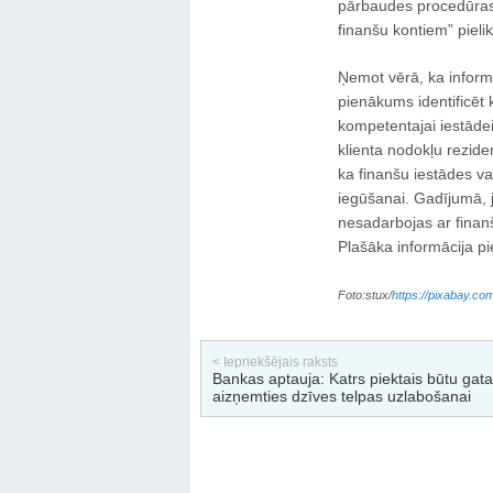
pārbaudes procedūras
finanšu kontiem” pieli
Ņemot vērā, ka informāc
pienākums identificēt 
kompetentajai iestādei
klienta nodokļu rezid
ka finanšu iestādes va
iegūšanai. Gadījumā, j
nesadarbojas ar finanšu
Plašāka informācija pi
Foto:stux/
https://pixabay.co
< Iepriekšējais raksts
Bankas aptauja: Katrs piektais būtu gat
aizņemties dzīves telpas uzlabošanai