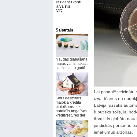
rezidentu konti
ārvalstīs
VID
Saistītais
Naudas glabāšana
mājās var izmaksāt
simtiem eiro gadā
Lai pasaulē veicinātu
Katrs desmitais
izvairīšanos no nodokļ
mājokļa kredīta
Latvija, uzsāks autom
pieteikums tiek
noraidīts negatīvas
ir būtisks solis, lai n
kredītvēstures dēļ
ārvalstīs glabāto naud
juridiskās personas pa
ienākumus ārzonās.