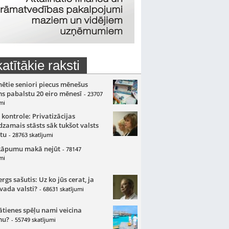
atītākie raksti
nētie seniori piecus mēnešus
s pabalstu 20 eiro mēnesī
- 23707
mi
 kontrole: Privatizācijas
zamais stāsts sāk tukšot valsts
tu
- 28763 skatījumi
kāpumu makā nejūt
- 78147
mi
gs sašutis: Uz ko jūs cerat, ja
 vada valsti?
- 68631 skatījumi
ātienes spēļu nami veicina
mu?
- 55749 skatījumi