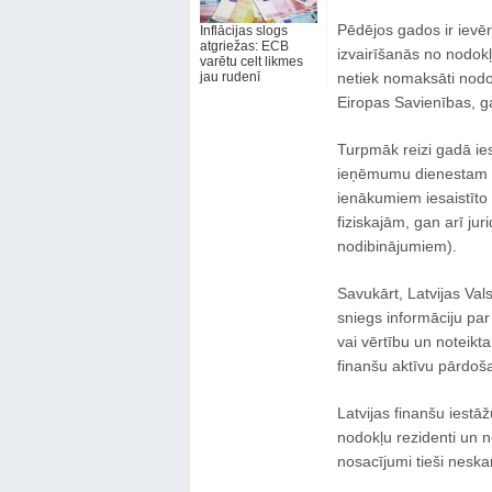
Pēdējos gados ir ievē
Inflācijas slogs
atgriežas: ECB
izvairīšanās no nodok
varētu celt likmes
jau rudenī
netiek nomaksāti nodo
Eiropas Savienības, gan
Turpmāk reizi gadā ies
ieņēmumu dienestam in
ienākumiem iesaistīto 
fiziskajām, gan arī ju
nodibinājumiem).
Savukārt, Latvijas Val
sniegs informāciju par 
vai vērtību un noteik
finanšu aktīvu pārdoša
Latvijas finanšu iestāž
nodokļu rezidenti un 
nosacījumi tieši neska