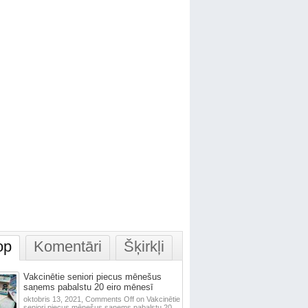
op
Komentāri
Šķirkļi
Vakcinētie seniori piecus mēnešus
saņems pabalstu 20 eiro mēnesī
oktobris 13, 2021,
Comments Off
on Vakcinētie
seniori piecus mēnešus saņems pabalstu 20