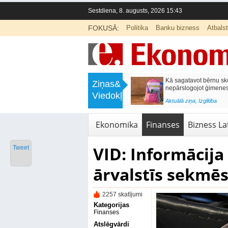
Sestdiena, 8. augusts, 2026 15:43
FOKUSĀ:
Politika
Banku bizness
Atbals
>
Labklājības ministrija rosina reformēt
Kā sagatavot bērnu sko
Ziņas&
un būtiski uzlabot vecāku pabalstu
nepārslogojot ģimene
Viedokļi
<
Aktuālā ziņa
,
Ekonomika
Aktuālā ziņa
,
Izglītība
Ekonomika
Finanses
Bizness Lat
VID: Informācija
Tweet
ārvalstīs sekmē
2257 skatījumi
Kategorijas
Finanses
Atslēgvārdi