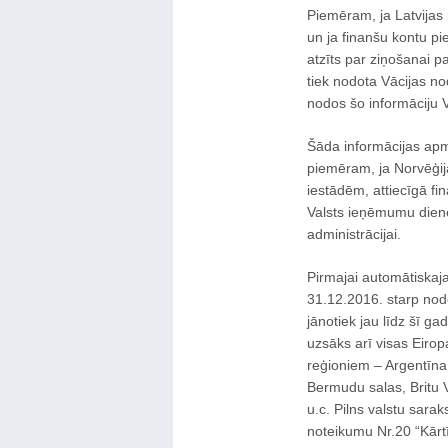
Piemēram, ja Latvijas 
un ja finanšu kontu pi
atzīts par ziņošanai p
tiek nodota Vācijas no
nodos šo informāciju
Šāda informācijas apm
piemēram, ja Norvēģija
iestādēm, attiecīgā fi
Valsts ieņēmumu diene
administrācijai.
Pirmajai automātiskaja
31.12.2016. starp nod
jānotiek jau līdz šī g
uzsāks arī visas Eirop
reģioniem – Argentīna,
Bermudu salas, Britu V
u.c. Pilns valstu sara
noteikumu Nr.20 “Kārtī