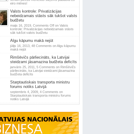
eiro mēnesī
Valsts kontrole: Privatizācijas
nebeidzamais stāsts sāk tukšot valsts
budžetu
maijs 16, 2019,
Comments Off
on Valsts
kontrole: Privatizācijas nebeidzamais stāsts
sāk tukšot valsts budžetu
Algu kāpumu makā nejūt
jūlijs 16, 2013,
48 Comments
on Algu kāpumu
makā nejūt
Rimšēvičs pārliecināts, ka Latvijai
steidzami jāsamazina budžeta deficīts
janvāris 25, 2011,
5 Comments
on Rimšēvičs
pārliecināts, ka Latvijai steidzami jāsamazina
budžeta deficīts
Starptautiskais transporta ministru
forums notiks Latvijā
septembris 4, 2009,
4 Comments
on
Starptautiskais transporta ministru forums
notiks Latvijā