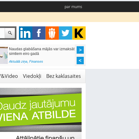
par mums
Naudas glabāšana mājās var izmaksāt
Katrs desmitais mājok
simtiem eiro gadā
pieteikums tiek noraid
kredītvēstures dēļ
Aktuālā ziņa
,
Finanses
Aktuālā ziņa
,
Finanses
V&Video
Viedokļi
Bez kaklasaites