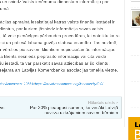
 un sniedz Valsts ieņēmumu dienestam informāciju par
kumā.
ijas apmaiņā iesaistītajai katras valsts finanšu iestādei ir
klientus, par kuriem jāsniedz informācija savas valsts
, tā veic pienācīgas pārbaudes procedūras, lai noteiktu katra
enci un patiesā labuma guvēja statusa esamību. Tas nozīmē,
r vērsties pie saviem klientiem nepieciešamās informācijas
a klients nesniedz pieprasīto informāciju vai citā veidā
 iestādi, tā var pārskatīt savas attiecības ar šo klientu.
eejama arī Latvijas Komercbanku asociācijas tīmekļa vietnē.
m/en/users/stux-12364/
/
https://creativecommons.org/licenses/by/2.0/
Nākošais raksts >
avs
Par 30% pieaugusi summa, ko vecāki Latvijā
novirza uzkrājumiem saviem bērniem