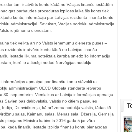
rezidentam ir atvērts konts kādā no Vācijas finanšu iestādēm
enācīgas pārbaudes procedūras izpildes laikā šis konts tiek
akļautu kontu, informācija par Latvijas rezidenta finanšu kontu
dokļu administrācijai. Savukārt, Vācijas nodokļu administrācija
 Valsts ieņēmumu dienestam.
aiņa tiek veikta arī no Valsts ieņēmumu dienesta puses –
s rezidents ir atvēris kontu kādā no Latvijas finanšu
nanšu iestāde likumā noteiktajā kārtībā sniedz šo informāciju
stam, kurš to attiecīgi nodod Norvēģijas nodokļu
i informācijas apmaiņai par finanšu kontu stāvokli uz
okļu administrācijām OECD Globālā standarta ietvaros
ada 30. septembrim. Vienlaikus ar Latviju informācijas apmaiņu
as Savienības dalībvalstis, valstis no citiem pasaules
T
 Indija, Dienvidkoreja, kā arī zemu nodokļu valstis, tādas kā
irdžīnu salas, Kaimanu salas, Menas sala, Džersija, Gērnsija
ksts pieejams Ministru kabineta 2016.gada 5.janvāra
ba, kādā finanšu iestāde izpilda finanšu kontu pienācīgas