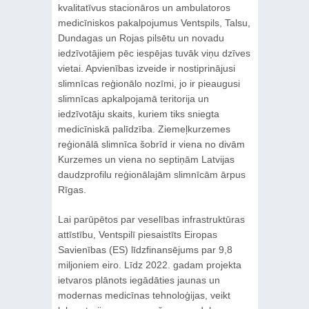
kvalitatīvus stacionāros un ambulatoros
medicīniskos pakalpojumus Ventspils, Talsu,
Dundagas un Rojas pilsētu un novadu
iedzīvotājiem pēc iespējas tuvāk viņu dzīves
vietai. Apvienības izveide ir nostiprinājusi
slimnīcas reģionālo nozīmi, jo ir pieaugusi
slimnīcas apkalpojamā teritorija un
iedzīvotāju skaits, kuriem tiks sniegta
medicīniskā palīdzība. Ziemeļkurzemes
reģionālā slimnīca šobrīd ir viena no divām
Kurzemes un viena no septiņām Latvijas
daudzprofilu reģionālajām slimnīcām ārpus
Rīgas.
Lai parūpētos par veselības infrastruktūras
attīstību, Ventspilī piesaistīts Eiropas
Savienības (ES) līdzfinansējums par 9,8
miljoniem eiro. Līdz 2022. gadam projekta
ietvaros plānots iegādāties jaunas un
modernas medicīnas tehnoloģijas, veikt