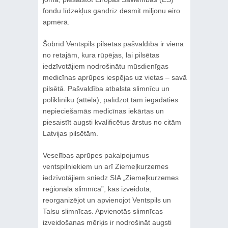
fondu līdzekļus gandrīz desmit miljonu eiro
apmērā.
Šobrīd Ventspils pilsētas pašvaldība ir viena
no retajām, kura rūpējas, lai pilsētas
iedzīvotājiem nodrošinātu mūsdienīgas
medicīnas aprūpes iespējas uz vietas – savā
pilsētā. Pašvaldība atbalsta slimnīcu un
poliklīniku (attēlā), palīdzot tām iegādāties
nepieciešamās medicīnas iekārtas un
piesaistīt augsti kvalificētus ārstus no citām
Latvijas pilsētām.
Veselības aprūpes pakalpojumus
ventspilniekiem un arī Ziemeļkurzemes
iedzīvotājiem sniedz SIA „Ziemeļkurzemes
reģionālā slimnīca”, kas izveidota,
reorganizējot un apvienojot Ventspils un
Talsu slimnīcas. Apvienotās slimnīcas
izveidošanas mērķis ir nodrošināt augsti