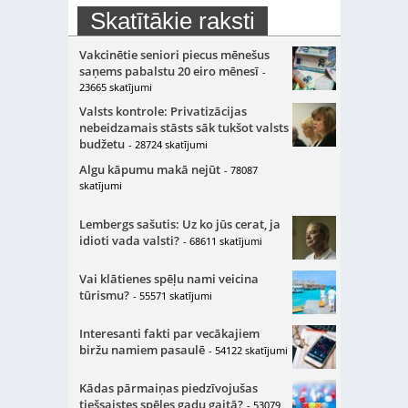
Skatītākie raksti
Vakcinētie seniori piecus mēnešus
saņems pabalstu 20 eiro mēnesī
-
23665 skatījumi
Valsts kontrole: Privatizācijas
nebeidzamais stāsts sāk tukšot valsts
budžetu
- 28724 skatījumi
Algu kāpumu makā nejūt
- 78087
skatījumi
Lembergs sašutis: Uz ko jūs cerat, ja
idioti vada valsti?
- 68611 skatījumi
Vai klātienes spēļu nami veicina
tūrismu?
- 55571 skatījumi
Interesanti fakti par vecākajiem
biržu namiem pasaulē
- 54122 skatījumi
Kādas pārmaiņas piedzīvojušas
tiešsaistes spēles gadu gaitā?
- 53079