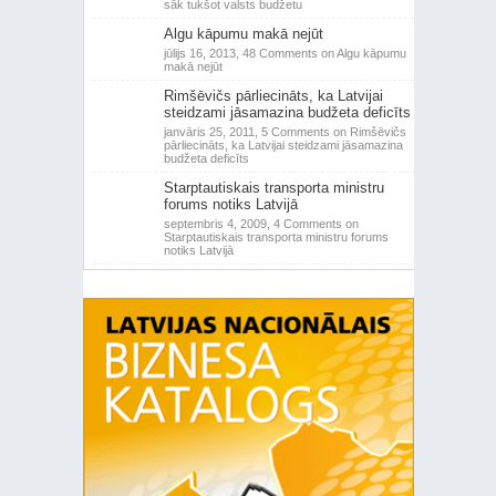
sāk tukšot valsts budžetu
Algu kāpumu makā nejūt
jūlijs 16, 2013,
48 Comments
on Algu kāpumu
makā nejūt
Rimšēvičs pārliecināts, ka Latvijai
steidzami jāsamazina budžeta deficīts
janvāris 25, 2011,
5 Comments
on Rimšēvičs
pārliecināts, ka Latvijai steidzami jāsamazina
budžeta deficīts
Starptautiskais transporta ministru
forums notiks Latvijā
septembris 4, 2009,
4 Comments
on
Starptautiskais transporta ministru forums
notiks Latvijā