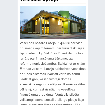
Veselības nozare Latvijā ir kļuvusi par vienu
no smagākajām tēmām, par kuru diskusijas
ilgst gadiem ilgi. Valdības līmenī daudz tiek
runāts par finansējuma trūkumu, gan
reformu nepieciešamību. Salīdzinot ar citām
Eiropas valstīm, Latvijā sabiedrība veselības
aprūpes sistēmas kvalitāti vērtē kā zemu.
Jāatzīst gan, ka iedzīvotāju domas
atsevišķos reģionos atšķiras. Kamēr valdība
vēl lemj, kur rast risinājumu veselības
finansējuma problēmai, Ventspils pilsēta
veiksmīgi īsteno sociāli atbildīgu pieeju šajā
jomā, piesaistot Eiropas Savienības (ES)