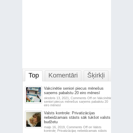
Top
Komentāri
Šķirkļi
Vakcinētie seniori piecus mēnešus
saņems pabalstu 20 eiro mēnesī
oktobris 13, 2021,
Comments Off
on Vakcinētie
seniori piecus mēnešus saņems pabalstu 20
eiro mēnesī
Valsts kontrole: Privatizācijas
nebeidzamais stāsts sāk tukšot valsts
budžetu
maijs 16, 2019,
Comments Off
on Valsts
kontrole: Privatizācijas nebeidzamais stāsts