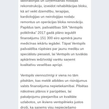
laboratorijas un uzņemšanas nodaļas
rekonstrukciju, izveidot rehabilitācijas bloku,
kā arī veikt dzemdību, terapijas,
kardioloģijas un neiroloģijas nodaļu
remontus un operācijas bloka renovāciju.
Papildus tam, pašvaldības SIA “Ventspils
poliklīnika” 2017.gadā plāno ieguldīt
finansējumu 151 300 eiro apmērā jaunu
medicīnas iekārtu iegādei. Tāpat Ventspils
pašvaldība rūpēsies par jaunu mediķu un
speciālistu piesaisti, lai Ventspils un tuvākās
apkārtnes iedzīvotāji varētu saņemt
kvalitatīvu veselības aprūpi.
Ventspils viennozīmīgi ir viena no tām
pilsētām, kas meklē atbildes un risinājumus
valsts finansējuma nepietiekamībai. Pilsētas
nākotnes plānos ir parūpēties, lai
pakalpojumu pieejamība un kvalitāte
uzlabotos, un ikviens ventspilnieks justos
droši, ka saņems visu nepieciešamo