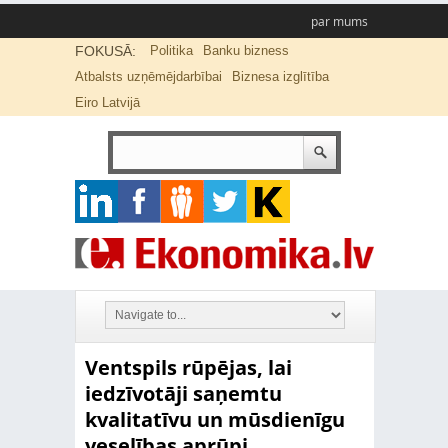
par mums
FOKUSĀ:
Politika
Banku bizness
Atbalsts uzņēmējdarbībai
Biznesa izglītība
Eiro Latvijā
Ventspils rūpējas, lai
iedzīvotāji saņemtu
kvalitatīvu un mūsdienīgu
veselības aprūpi