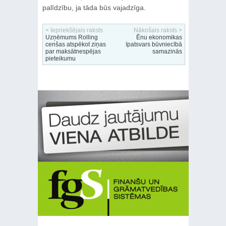
palīdzību, ja tāda būs vajadzīga.
< Iepriekšējais raksts
Nākošais raksts >
Uzņēmums Rolling
Ēnu ekonomikas
cenšas atspēkot ziņas
īpatsvars būvniecībā
par maksātnespējas
samazinās
pieteikumu