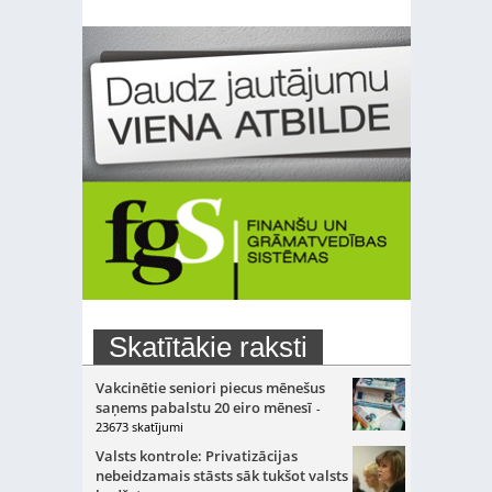
Skatītākie raksti
Vakcinētie seniori piecus mēnešus
saņems pabalstu 20 eiro mēnesī
-
23673 skatījumi
Valsts kontrole: Privatizācijas
nebeidzamais stāsts sāk tukšot valsts