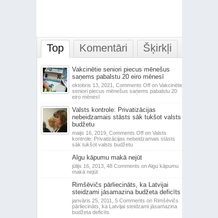
Top
Komentāri
Šķirkļi
Vakcinētie seniori piecus mēnešus
saņems pabalstu 20 eiro mēnesī
oktobris 13, 2021,
Comments Off
on Vakcinētie
seniori piecus mēnešus saņems pabalstu 20
eiro mēnesī
Valsts kontrole: Privatizācijas
nebeidzamais stāsts sāk tukšot valsts
budžetu
maijs 16, 2019,
Comments Off
on Valsts
kontrole: Privatizācijas nebeidzamais stāsts
sāk tukšot valsts budžetu
Algu kāpumu makā nejūt
jūlijs 16, 2013,
48 Comments
on Algu kāpumu
makā nejūt
Rimšēvičs pārliecināts, ka Latvijai
steidzami jāsamazina budžeta deficīts
janvāris 25, 2011,
5 Comments
on Rimšēvičs
pārliecināts, ka Latvijai steidzami jāsamazina
budžeta deficīts