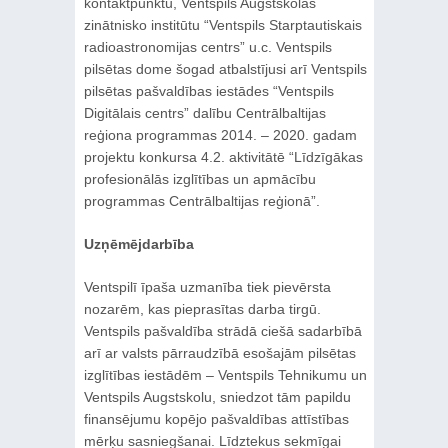
kontaktpunktu, Ventspils Augstskolas
zinātnisko institūtu “Ventspils Starptautiskais
radioastronomijas centrs” u.c. Ventspils
pilsētas dome šogad atbalstījusi arī Ventspils
pilsētas pašvaldības iestādes “Ventspils
Digitālais centrs” dalību Centrālbaltijas
reģiona programmas 2014. – 2020. gadam
projektu konkursa 4.2. aktivitātē “Līdzīgākas
profesionālās izglītības un apmācību
programmas Centrālbaltijas reģionā”.
Uzņēmējdarbība
Ventspilī īpaša uzmanība tiek pievērsta
nozarēm, kas pieprasītas darba tirgū.
Ventspils pašvaldība strādā ciešā sadarbībā
arī ar valsts pārraudzībā esošajām pilsētas
izglītības iestādēm – Ventspils Tehnikumu un
Ventspils Augstskolu, sniedzot tām papildu
finansējumu kopējo pašvaldības attīstības
mērķu sasniegšanai. Līdztekus sekmīgai