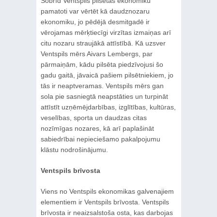
Šobrīd Ventspils pilsētas ekonomiku
pamatoti var vērtēt kā daudznozaru
ekonomiku, jo pēdējā desmitgadē ir
vērojamas mērķtiecīgi virzītas izmaiņas arī
citu nozaru straujākā attīstībā. Kā uzsver
Ventspils mērs Aivars Lembergs, par
pārmaiņām, kādu pilsēta piedzīvojusi šo
gadu gaitā, jāvaicā pašiem pilsētniekiem, jo
tās ir neaptveramas. Ventspils mērs gan
sola pie sasniegtā neapstāties un turpināt
attīstīt uzņēmējdarbības, izglītības, kultūras,
veselības, sporta un daudzas citas
nozīmīgas nozares, kā arī paplašināt
sabiedrībai nepieciešamo pakalpojumu
klāstu nodrošinājumu.
Ventspils brīvosta
Viens no Ventspils ekonomikas galvenajiem
elementiem ir Ventspils brīvosta. Ventspils
brīvosta ir neaizsalstoša osta, kas darbojas