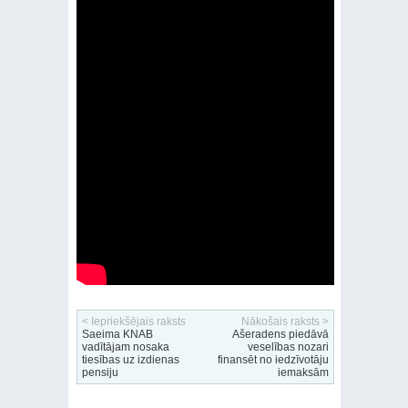
< Iepriekšējais raksts
Nākošais raksts >
Saeima KNAB
Ašeradens piedāvā
vadītājam nosaka
veselības nozari
tiesības uz izdienas
finansēt no iedzīvotāju
pensiju
iemaksām