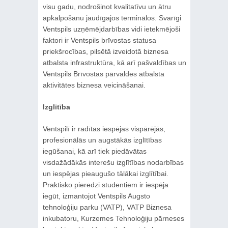
visu gadu, nodrošinot kvalitatīvu un ātru
apkalpošanu jaudīgajos terminālos. Svarīgi
Ventspils uzņēmējdarbības vidi ietekmējoši
faktori ir Ventspils brīvostas statusa
priekšrocības, pilsētā izveidotā biznesa
atbalsta infrastruktūra, kā arī pašvaldības un
Ventspils Brīvostas pārvaldes atbalsta
aktivitātes biznesa veicināšanai.
Izglītība
Ventspilī ir radītas iespējas vispārējās,
profesionālās un augstākās izglītības
iegūšanai, kā arī tiek piedāvātas
visdažādākās interešu izglītības nodarbības
un iespējas pieaugušo tālākai izglītībai.
Praktisko pieredzi studentiem ir iespēja
iegūt, izmantojot Ventspils Augsto
tehnoloģiju parku (VATP), VATP Biznesa
inkubatoru, Kurzemes Tehnoloģiju pārneses