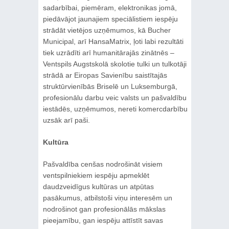
sadarbībai, piemēram, elektronikas jomā,
piedāvājot jaunajiem speciālistiem iespēju
strādāt vietējos uzņēmumos, kā Bucher
Municipal, arī HansaMatrix, ļoti labi rezultāti
tiek uzrādīti arī humanitārajās zinātnēs –
Ventspils Augstskolā skolotie tulki un tulkotāji
strādā ar Eiropas Savienību saistītajās
struktūrvienībās Briselē un Luksemburgā,
profesionālu darbu veic valsts un pašvaldību
iestādēs, uzņēmumos, nereti komercdarbību
uzsāk arī paši.
Kultūra
Pašvaldība cenšas nodrošināt visiem
ventspilniekiem iespēju apmeklēt
daudzveidīgus kultūras un atpūtas
pasākumus, atbilstoši viņu interesēm un
nodrošinot gan profesionālās mākslas
pieejamību, gan iespēju attīstīt savas