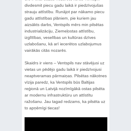
divdesmit piecu gadu laikā ir piedzīvojušas
strauju attīstību. Runājot par nākamo piecu
gadu attīstības plāniem, pie kuriem jau
aizsākts darbs, Ventspils mērs min pilsētas
industrializāciju, Ziemeļostas attīstību,
izglītības, veselības un kultūras dzīves
uzlabošanu, kā arī iecerētos uzlabojumus
vairākās citās nozarēs.
Skaidrs ir viens – Ventspils nav stāvējusi uz
vietas un pēdējo gadu laikā ir piedzīvojusi
neaptveramas pārmaiņas. Pilsētas nākotnes
vīzija paredz, ka Ventspils būs Baltijas
reģionā un Latvijā nozīmīgākā ostas pilsēta
ar modernu infrastruktūru un attīstītu
ražošanu. Jau tagad redzams, ka pilsēta uz
to apņēmīgi tiecas!