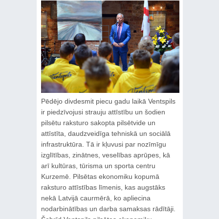
Pēdējo divdesmit piecu gadu laikā Ventspils
ir piedzīvojusi strauju attīstību un šodien
pilsētu raksturo sakopta pilsētvide un
attīstīta, daudzveidīga tehniskā un sociālā
infrastruktūra. Tā ir kļuvusi par nozīmīgu
izglītības, zinātnes, veselības aprūpes, kā
arī kultūras, tūrisma un sporta centru
Kurzemē. Pilsētas ekonomiku kopumā
raksturo attīstības līmenis, kas augstāks
nekā Latvijā caurmērā, ko apliecina
nodarbinātības un darba samaksas rādītāji.