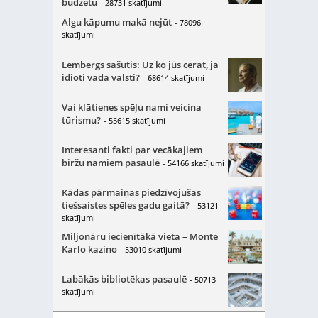
budžetu
- 28731 skatījumi
Algu kāpumu makā nejūt
- 78096
skatījumi
Lembergs sašutis: Uz ko jūs cerat, ja
idioti vada valsti?
- 68614 skatījumi
Vai klātienes spēļu nami veicina
tūrismu?
- 55615 skatījumi
Interesanti fakti par vecākajiem
biržu namiem pasaulē
- 54166 skatījumi
Kādas pārmaiņas piedzīvojušas
tiešsaistes spēles gadu gaitā?
- 53121
skatījumi
Miljonāru iecienītākā vieta – Monte
Karlo kazino
- 53010 skatījumi
Labākās bibliotēkas pasaulē
- 50713
skatījumi