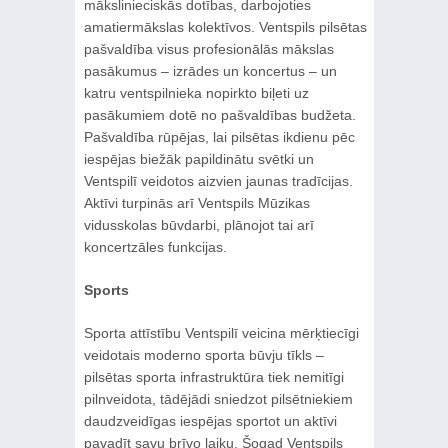
mākslinieciskās dotības, darbojoties
amatiermākslas kolektīvos. Ventspils pilsētas
pašvaldība visus profesionālās mākslas
pasākumus – izrādes un koncertus – un
katru ventspilnieka nopirkto biļeti uz
pasākumiem dotē no pašvaldības budžeta.
Pašvaldība rūpējas, lai pilsētas ikdienu pēc
iespējas biežāk papildinātu svētki un
Ventspilī veidotos aizvien jaunas tradīcijas.
Aktīvi turpinās arī Ventspils Mūzikas
vidusskolas būvdarbi, plānojot tai arī
koncertzāles funkcijas.
Sports
Sporta attīstību Ventspilī veicina mērķtiecīgi
veidotais moderno sporta būvju tīkls –
pilsētas sporta infrastruktūra tiek nemitīgi
pilnveidota, tādējādi sniedzot pilsētniekiem
daudzveidīgas iespējas sportot un aktīvi
pavadīt savu brīvo laiku. Šogad Ventspils