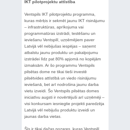
IKT pilotprojektu attīstība
Ventspils IKT pilotprojektu programma,
kuras mērķis ir sekmēt jaunu IKT risinājumu
– infrastruktūras, aprīkojuma vai
programmatūras izstrādi, testēšanu un
ieviešanu Ventspilī, uzņēmējiem paver
Latvijā vēl nebijušas iespējas – saņemt
atbalstu jaunu produktu un pakalpojumu
izstrādei līdz pat 80% apjomā no kopējām
izmaksām. Ar šo programmu Ventspils
pilsētas dome ne tikai tieši investē
pilsētvides attīstībā un viedo risinājumu
ieviešanā, bet arī nodrošina jaunu darba
vietu izveidi. Šo Ventspils pilsētas domes
iniciatīvu augsti ir novērtējuši arī uzņēmēji –
visi konkursam iesniegtie projekti paredzēja
Latvijā vēl nebijušu produktu izveidi un
jaunas darba vietas.
Šīs ir tikai dažas nozares, kuras Ventspilī