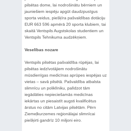
pilsētas dome, lai nodrošinātu bērniem un
jauniešiem iespēju apgūt daudzpusīgus
sporta veidus, piešķīra pašvaldības dotāciju
EUR 663 596 apmērā 20 sporta klubiem, tai
skaitā Ventspils Augstskolas studentiem un
Ventspils Tehnikuma audzēkņiem.
Veselības nozare
Ventspils pilsētas pašvaldība rūpējas, lai
pilsētas iedzīvotājiem nodrošinātu
mūsdienīgas medicīnas aprūpes iespējas uz
vietas – savā pilsētā. Pašvaldība atbalsta
slimnīcu un poliklīniku, palīdzot tām
iegādāties nepieciešamās medicīnas
iekārtas un piesaistīt augsti kvalificētus
ārstus no citām Latvijas pilsētām. Pērn
Ziemeļkurzemes reģionālajai slimnīcai
piešķirti gandrīz 10 miljoni eiro.