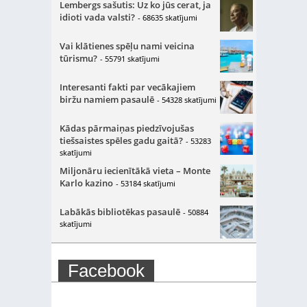
Lembergs sašutis: Uz ko jūs cerat, ja
idioti vada valsti?
- 68635 skatījumi
Vai klātienes spēļu nami veicina
tūrismu?
- 55791 skatījumi
Interesanti fakti par vecākajiem
biržu namiem pasaulē
- 54328 skatījumi
Kādas pārmaiņas piedzīvojušas
tiešsaistes spēles gadu gaitā?
- 53283
skatījumi
Miljonāru iecienītākā vieta – Monte
Karlo kazino
- 53184 skatījumi
Labākās bibliotēkas pasaulē
- 50884
skatījumi
Facebook