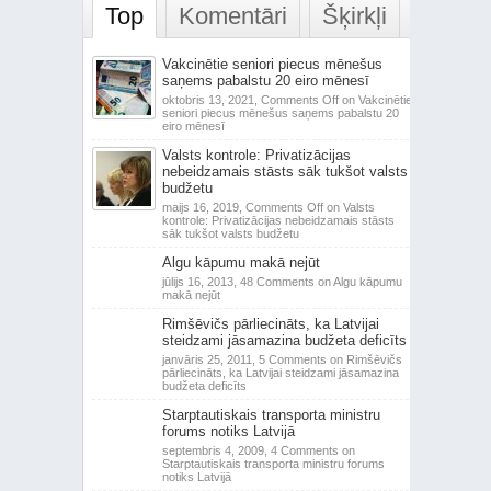
Top
Komentāri
Šķirkļi
Vakcinētie seniori piecus mēnešus
saņems pabalstu 20 eiro mēnesī
oktobris 13, 2021,
Comments Off
on Vakcinētie
seniori piecus mēnešus saņems pabalstu 20
eiro mēnesī
Valsts kontrole: Privatizācijas
nebeidzamais stāsts sāk tukšot valsts
budžetu
maijs 16, 2019,
Comments Off
on Valsts
kontrole: Privatizācijas nebeidzamais stāsts
sāk tukšot valsts budžetu
Algu kāpumu makā nejūt
jūlijs 16, 2013,
48 Comments
on Algu kāpumu
makā nejūt
Rimšēvičs pārliecināts, ka Latvijai
steidzami jāsamazina budžeta deficīts
janvāris 25, 2011,
5 Comments
on Rimšēvičs
pārliecināts, ka Latvijai steidzami jāsamazina
budžeta deficīts
Starptautiskais transporta ministru
forums notiks Latvijā
septembris 4, 2009,
4 Comments
on
Starptautiskais transporta ministru forums
notiks Latvijā