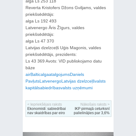
alga Ls 253 118
Reverta Kristofers Džons Gviljams, valdes
priekšsēdētājs:
alga Ls 192 493
Latvenergo Āris Žīgurs, valdes
priekšsēdētājs:
alga Ls 47 370
Latvijas dzelzceļš Uģis Magonis, valdes
priekšsēdētājs, prezidents:
Ls 43 369 Avots: VID publiskojamo datu
bāze
airBaltic
alga
atalgojums
Daniels
Pavļuts
Latvenergo
Latvijas dzelzceļš
valsts
kapitālsabiedrības
valsts uzņēmumi
< Iepriekšējais raksts
Nākošais raksts >
Ekonomisti: sabiedrībai
IKP pirmajā ceturksnī
nav skaidrības par eiro
palielinājies par 3,6%