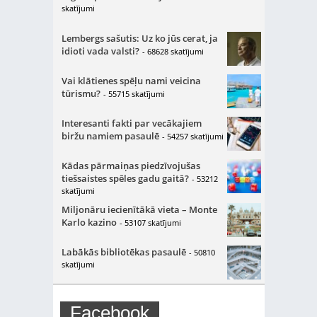
skatījumi
Lembergs sašutis: Uz ko jūs cerat, ja
idioti vada valsti?
- 68628 skatījumi
Vai klātienes spēļu nami veicina
tūrismu?
- 55715 skatījumi
Interesanti fakti par vecākajiem
biržu namiem pasaulē
- 54257 skatījumi
Kādas pārmaiņas piedzīvojušas
tiešsaistes spēles gadu gaitā?
- 53212
skatījumi
Miljonāru iecienītākā vieta – Monte
Karlo kazino
- 53107 skatījumi
Labākās bibliotēkas pasaulē
- 50810
skatījumi
Facebook