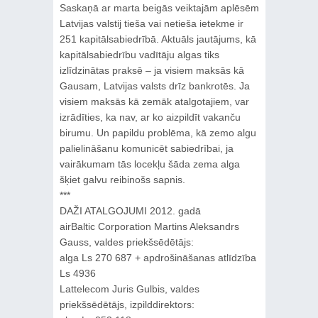
Saskaņā ar marta beigās veiktajām aplēsēm
Latvijas valstij tieša vai netieša ietekme ir
251 kapitālsabiedrībā. Aktuāls jautājums, kā
kapitālsabiedrību vadītāju algas tiks
izlīdzinātas praksē – ja visiem maksās kā
Gausam, Latvijas valsts drīz bankrotēs. Ja
visiem maksās kā zemāk atalgotajiem, var
izrādīties, ka nav, ar ko aizpildīt vakanču
birumu. Un papildu problēma, kā zemo algu
palielināšanu komunicēt sabiedrībai, ja
vairākumam tās locekļu šāda zema alga
šķiet galvu reibinošs sapnis.
***
DAŽI ATALGOJUMI 2012. gadā
airBaltic Corporation Martins Aleksandrs
Gauss, valdes priekšsēdētājs:
alga Ls 270 687 + apdrošināšanas atlīdzība
Ls 4936
Lattelecom Juris Gulbis, valdes
priekšsēdētājs, izpilddirektors: