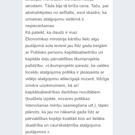
atrodami. Tāda bija tā brīža cena. Taču, pat
abstrahējoties no airBaltic, esot skaidrs, ka
izmaiņas atalgojumu sistēmā ir
nepieciešamas.
Kā pateikt, ka daudz ir maz
Ekonomikas ministrija kārtību lielo algu
jautājumā sola ieviest jau līdz gada beigām
ar Publisko personu kapitālsabiedrību un
kapitāla daļu pārvaldības likumprojekta
palīdzību: «Likumprojekts paredz, ka valdes
locekļu atalgojuma politika ir jāsasaista ar
vidējo atalgojumu attiecīgajā nozarē, līdzīga
izmēra uzņēmumiem, kā arī
kapitālsabiedrības darbības rezultātiem
(budžeta izpilde, nozares politikas
īstenošanas mērķu sasniegšana utt.), tāpēc
plānots, ka jau no nākamā gada līdz ar
pārvaldības kopējo kvalitāti būs arī lielāka
skaidrība un caurskatāmība atalgojuma
jautājumos.»