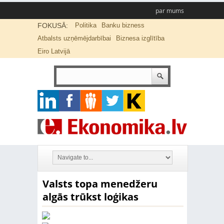
par mums
FOKUSĀ:
Politika
Banku bizness
Atbalsts uzņēmējdarbībai
Biznesa izglītība
Eiro Latvijā
Valsts topa menedžeru
algās trūkst loģikas