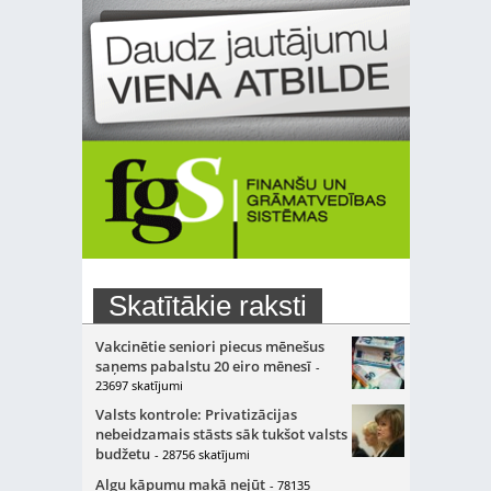
Skatītākie raksti
Vakcinētie seniori piecus mēnešus
saņems pabalstu 20 eiro mēnesī
-
23697 skatījumi
Valsts kontrole: Privatizācijas
nebeidzamais stāsts sāk tukšot valsts
budžetu
- 28756 skatījumi
Algu kāpumu makā nejūt
- 78135