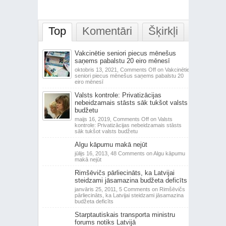
Top
Komentāri
Šķirkļi
Vakcinētie seniori piecus mēnešus
saņems pabalstu 20 eiro mēnesī
oktobris 13, 2021,
Comments Off
on Vakcinētie
seniori piecus mēnešus saņems pabalstu 20
eiro mēnesī
Valsts kontrole: Privatizācijas
nebeidzamais stāsts sāk tukšot valsts
budžetu
maijs 16, 2019,
Comments Off
on Valsts
kontrole: Privatizācijas nebeidzamais stāsts
sāk tukšot valsts budžetu
Algu kāpumu makā nejūt
jūlijs 16, 2013,
48 Comments
on Algu kāpumu
makā nejūt
Rimšēvičs pārliecināts, ka Latvijai
steidzami jāsamazina budžeta deficīts
janvāris 25, 2011,
5 Comments
on Rimšēvičs
pārliecināts, ka Latvijai steidzami jāsamazina
budžeta deficīts
Starptautiskais transporta ministru
forums notiks Latvijā