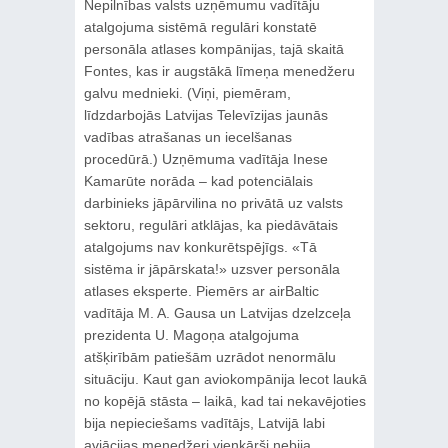
Nepilnības valsts uzņēmumu vadītāju
atalgojuma sistēmā regulāri konstatē
personāla atlases kompānijas, tajā skaitā
Fontes, kas ir augstākā līmeņa menedžeru
galvu mednieki. (Viņi, piemēram,
līdzdarbojās Latvijas Televīzijas jaunās
vadības atrašanas un iecelšanas
procedūrā.) Uzņēmuma vadītāja Inese
Kamarūte norāda – kad potenciālais
darbinieks jāpārvilina no privātā uz valsts
sektoru, regulāri atklājas, ka piedāvātais
atalgojums nav konkurētspējīgs. «Tā
sistēma ir jāpārskata!» uzsver personāla
atlases eksperte. Piemērs ar airBaltic
vadītāja M. A. Gausa un Latvijas dzelzceļa
prezidenta U. Magoņa atalgojuma
atšķirībām patiešām uzrādot nenormālu
situāciju. Kaut gan aviokompānija lecot laukā
no kopējā stāsta – laikā, kad tai nekavējoties
bija nepieciešams vadītājs, Latvijā labi
aviācijas menedžeri vienkārši nebija