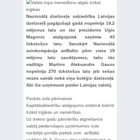
Nacionālā dzelzceļa sabiedrība Latvijas
dzelzceļš pagājušajā gadā nopelnīja 19,2
miljonus latu un tās prezidents Uģis
Magonis atalgojumā saņēma 43
tūkstošus latu. Savukārt Nacionālā
aviokompānija airBaltic pērn cieta 19
miljonu latu zaudējumus, taču tās
vadītājs Martins Aleksandrs Gauss
nopelnīja 270 tūkstošus latu jeb sešas
reizes vairāk nekā viņa kolēģis dzelzceļā.
Abi šie uzņēmumi pieder Latvijas valstij.
Pavļuts sola pārmaiņas
Kapitālsabiedrību atalgojuma sistēmā šobrīd
trūkst loģikas un samērības.
Uz trekno gadu pārmērību atgriešanos
valstij piederošajos uzņēmumos nule
norādījis portāls pietiek.com. airBaltic
vadītāja M. A. Gausa alga salīdzinājumā ar