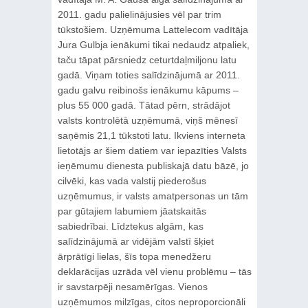
2011. gadu palielinājusies vēl par trim
tūkstošiem. Uzņēmuma Lattelecom vadītāja
Jura Gulbja ienākumi tikai nedaudz atpaliek,
taču tāpat pārsniedz ceturtdaļmiljonu latu
gadā. Viņam toties salīdzinājumā ar 2011.
gadu galvu reibinošs ienākumu kāpums –
plus 55 000 gadā. Tātad pērn, strādājot
valsts kontrolētā uzņēmumā, viņš mēnesī
saņēmis 21,1 tūkstoti latu. Ikviens interneta
lietotājs ar šiem datiem var iepazīties Valsts
ieņēmumu dienesta publiskajā datu bāzē, jo
cilvēki, kas vada valstij piederošus
uzņēmumus, ir valsts amatpersonas un tām
par gūtajiem labumiem jāatskaitās
sabiedrībai. Līdztekus algām, kas
salīdzinājumā ar vidējām valstī šķiet
ārprātīgi lielas, šīs topa menedžeru
deklarācijas uzrāda vēl vienu problēmu – tās
ir savstarpēji nesamērīgas. Vienos
uzņēmumos milzīgas, citos neproporcionāli