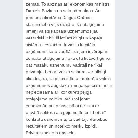
zemas. To apzinās arī ekonomikas ministrs
Daniels Pavļuts un sola pārmaiņas. Ar
preses sekretāres Daigas Grūbes
starpniecību viņš skaidro, ka atalgojuma
līmeņi valsts kapitāla uzņēmumos jau
vēsturiski ir bijuši ļoti atšķirīgi un kopējā
sistēma neskaidra. Ir valsts kapitāla
uzņēmumi, kuru vadītāji saņem ievērojami
zemāku atalgojumu nekā citu līdzvērtīgu vai
pat mazāku uzņēmumu vadītāji ne tikai
privātajā, bet arī valsts sektorā. «Ir pilnīgi
skaidrs, ka, lai piesaistītu un noturētu valsts
uzņēmumos augstākā līmeņa speciālistus, ir
nepieciešama arī konkurētspējīga
atalgojuma politika, taču tai jābūt
caurskatāmai un sasaistītai ne tikai ar
privātā sektora atalgojumu līmeni, bet arī
konkrētā uzņēmuma, tā vadītāju darbības
rezultātiem un noteikto mērķu izpildi.»
Privātais sektors apspēlē