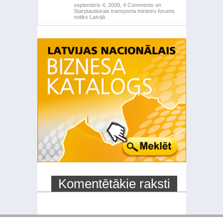
septembris 4, 2009,
4 Comments
on
Starptautiskais transporta ministru forums
notiks Latvijā
Komentētākie raksti