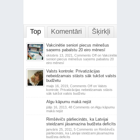
Top
Komentāri
Šķirkļi
Vakcinētie seniori piecus mēnešus
saņems pabalstu 20 eiro mēnesī
oktobris 13, 2021,
Comments Off
on Vakcinētie
seniori piecus mēnešus saņems pabalstu 20
eiro mēnesī
Valsts kontrole: Privatizācijas
nebeidzamais stāsts sāk tukšot valsts
budžetu
maijs 16, 2019,
Comments Off
on Valsts
kontrole: Privatizācijas nebeidzamais stāsts
sāk tukšot valsts budžetu
Algu kāpumu makā nejūt
jūlijs 16, 2013,
48 Comments
on Algu kāpumu
makā nejūt
Rimšēvičs pārliecināts, ka Latvijai
steidzami jāsamazina budžeta deficīts
janvāris 25, 2011,
5 Comments
on Rimšēvičs
pārliecināts, ka Latvijai steidzami jāsamazina
budžeta deficīts