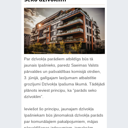
Par dzīvokļa parādiem atbildīgs būs tā
jaunais īpašnieks, paredz Saeimas Valsts
pārvaldes un pašvaldības komisijā otrdien,
3. jūnijā, galīgajam lasījumam atbalstītie
grozījumi Dzīvokļa īpašuma likumā. Tādējādi
plānots ieviest principu, ka “parāds seko
dzīvoklim”.
Ieviešot šo principu, jaunajam dzīvokļa
īpašniekam būs jānomaksā dzīvokļa parāds
par komunālajiem pakalpojumiem, mājas
pārvaldīšanas izdevumiem, iemaksām