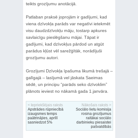
teikts grozījumu anotācijā.
Patlaban praksē joprojām ir gadījumi, kad
viena dzīvokļa parāds var negatīvi ietekmēt
visu daudzdzīvokļu māju, tostarp apkures
savlaicīgu pieslēgšanu mājai. Tāpat ir
gadījumi, kad dzīvokļus pārdod un atgūt
parādus kļūst vēl sarežģītāk, norādījuši
grozījumu autori.
Grozījumi Dzīvokļa īpašuma likumā trešajā –
galīgajā – lasījumā vel jāskata Saeimas
sēdē, un principu “parāds seko dzīvoklim”
plānots ieviest no nākamā gada 1.janvāra.
< Iepriekšējais raksts
Nākošais raksts >
Apstrādes rūpniecībā
Sociālo lietu komisija
izaugsmes temps
rosina grozījumus
paātrinājies, aprīlī
raitākai sociālo
sasniedzot 5%
darbinieku piesaistei
pašvaldībās