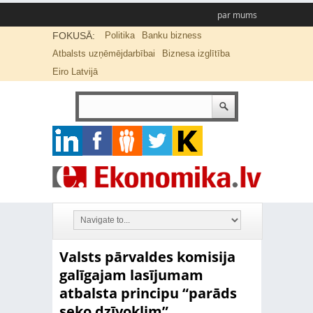
par mums
FOKUSĀ:
Politika
Banku bizness
Atbalsts uzņēmējdarbībai
Biznesa izglītība
Eiro Latvijā
Valsts pārvaldes komisija
galīgajam lasījumam
atbalsta principu “parāds
seko dzīvoklim”