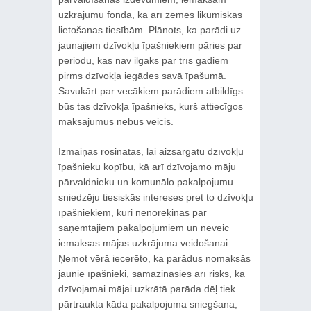
uzkrājumu fondā, kā arī zemes likumiskās
lietošanas tiesībām. Plānots, ka parādi uz
jaunajiem dzīvokļu īpašniekiem pāries par
periodu, kas nav ilgāks par trīs gadiem
pirms dzīvokļa iegādes savā īpašumā.
Savukārt par vecākiem parādiem atbildīgs
būs tas dzīvokļa īpašnieks, kurš attiecīgos
maksājumus nebūs veicis.
Izmaiņas rosinātas, lai aizsargātu dzīvokļu
īpašnieku kopību, kā arī dzīvojamo māju
pārvaldnieku un komunālo pakalpojumu
sniedzēju tiesiskās intereses pret to dzīvokļu
īpašniekiem, kuri nenorēķinās par
saņemtajiem pakalpojumiem un neveic
iemaksas mājas uzkrājuma veidošanai.
Ņemot vērā iecerēto, ka parādus nomaksās
jaunie īpašnieki, samazināsies arī risks, ka
dzīvojamai mājai uzkrātā parāda dēļ tiek
pārtraukta kāda pakalpojuma sniegšana,