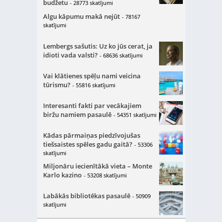
budžetu
- 28773 skatījumi
Algu kāpumu makā nejūt
- 78167
skatījumi
Lembergs sašutis: Uz ko jūs cerat, ja
idioti vada valsti?
- 68636 skatījumi
Vai klātienes spēļu nami veicina
tūrismu?
- 55816 skatījumi
Interesanti fakti par vecākajiem
biržu namiem pasaulē
- 54351 skatījumi
Kādas pārmaiņas piedzīvojušas
tiešsaistes spēles gadu gaitā?
- 53306
skatījumi
Miljonāru iecienītākā vieta – Monte
Karlo kazino
- 53208 skatījumi
Labākās bibliotēkas pasaulē
- 50909
skatījumi