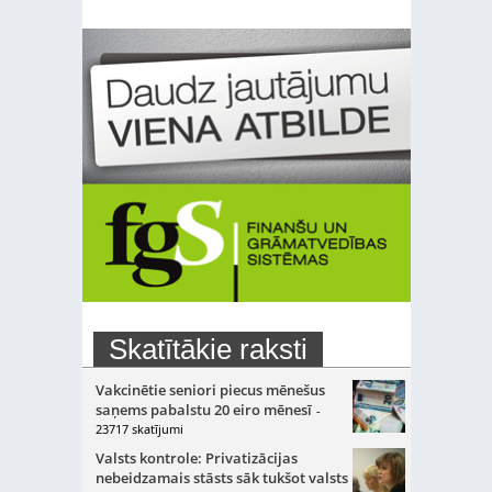
Skatītākie raksti
Vakcinētie seniori piecus mēnešus
saņems pabalstu 20 eiro mēnesī
-
23717 skatījumi
Valsts kontrole: Privatizācijas
nebeidzamais stāsts sāk tukšot valsts