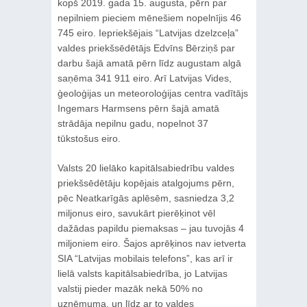
kopš 2019. gada 15. augusta, pērn par
nepilniem pieciem mēnešiem nopelnījis 46
745 eiro. Iepriekšējais “Latvijas dzelzceļa”
valdes priekšsēdētājs Edvīns Bērziņš par
darbu šajā amatā pērn līdz augustam algā
saņēma 341 911 eiro. Arī Latvijas Vides,
ģeoloģijas un meteoroloģijas centra vadītājs
Ingemars Harmsens pērn šajā amatā
strādāja nepilnu gadu, nopelnot 37
tūkstošus eiro.
Valsts 20 lielāko kapitālsabiedrību valdes
priekšsēdētāju kopējais atalgojums pērn,
pēc Neatkarīgās aplēsēm, sasniedza 3,2
miljonus eiro, savukārt pierēķinot vēl
dažādas papildu piemaksas – jau tuvojās 4
miljoniem eiro. Šajos aprēķinos nav ietverta
SIA “Latvijas mobilais telefons”, kas arī ir
lielā valsts kapitālsabiedrība, jo Latvijas
valstij pieder mazāk nekā 50% no
uzņēmuma, un līdz ar to valdes