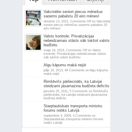
Vakcinētie seniori piecus mēnešus
saņems pabalstu 20 eiro mēnesī
oktobris 13, 2021,
Comments Off
on Vakcinētie
seniori piecus mēnešus saņems pabalstu 20
eiro mēnesī
Valsts kontrole: Privatizācijas
nebeidzamais stāsts sāk tukšot valsts
budžetu
maijs 16, 2019,
Comments Off
on Valsts
kontrole: Privatizācijas nebeidzamais stāsts
sāk tukšot valsts budžetu
Algu kāpumu makā nejūt
jūlijs 16, 2013,
48 Comments
on Algu kāpumu
makā nejūt
Rimšēvičs pārliecināts, ka Latvijai
steidzami jāsamazina budžeta deficīts
janvāris 25, 2011,
5 Comments
on Rimšēvičs
pārliecināts, ka Latvijai steidzami jāsamazina
budžeta deficīts
Starptautiskais transporta ministru
forums notiks Latvijā
septembris 4, 2009,
4 Comments
on
Starptautiskais transporta ministru forums
notiks Latvijā