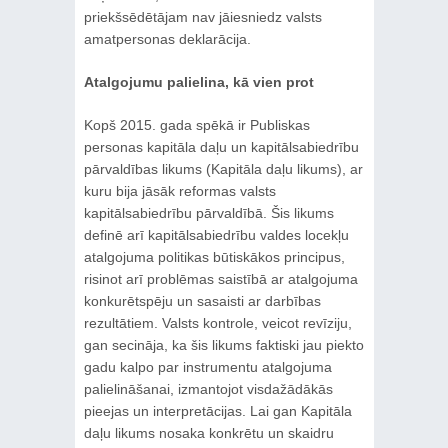
priekšsēdētājam nav jāiesniedz valsts
amatpersonas deklarācija.
Atalgojumu palielina, kā vien prot
Kopš 2015. gada spēkā ir Publiskas
personas kapitāla daļu un kapitālsabiedrību
pārvaldības likums (Kapitāla daļu likums), ar
kuru bija jāsāk reformas valsts
kapitālsabiedrību pārvaldībā. Šis likums
definē arī kapitālsabiedrību valdes locekļu
atalgojuma politikas būtiskākos principus,
risinot arī problēmas saistībā ar atalgojuma
konkurētspēju un sasaisti ar darbības
rezultātiem. Valsts kontrole, veicot revīziju,
gan secināja, ka šis likums faktiski jau piekto
gadu kalpo par instrumentu atalgojuma
palielināšanai, izmantojot visdažādākās
pieejas un interpretācijas. Lai gan Kapitāla
daļu likums nosaka konkrētu un skaidru