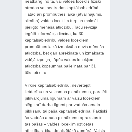
neatkarīgi no tā, vai valdes loceklis fiziski
atrodas vai neatrodas kapitālsabiedrībā.
Tātad arī prombūtnes laikā (atvaļinājums,
slimība) valdes loceklim turpina maksāt
pielīgto mēneša atlīdzību. Taču revīzijā
iegūtā informācija liecina, ka 30
kapitālsabiedrību valdes locekļiem
prombūtnes laikā izmaksāta nevis mēneša
atlīdzība, bet gan aprēķināta un izmaksāta
vidējā izpeļņa, tāpēc valdes locekļiem
atlīdzība kopsummā palielināta par 31
tūkstoti eiro.
Virknē kapitālsabiedrību, nevērtējot
lietderību un veicamos pienākumus, paralēli
pilnvarojuma līgumam ar valžu locekļiem
slēgti arī darba līgumi par vadoša amata
pildīšanu tai pašā kapitālsabiedrībā. Faktiski
šo vadošo amata pienākumu aprakstos ir
tās pašas ‒ valdes loceklim uzticētās
atbildības, tikai detalizētākā apmērā. Valsts