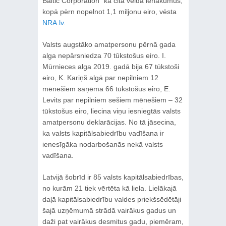
Baltic Corporation” kā cita veida ienākumus,
kopā pērn nopelnot 1,1 miljonu eiro, vēsta
NRA.lv
.
Valsts augstāko amatpersonu pērnā gada
alga nepārsniedza 70 tūkstošus eiro. I.
Mūrnieces alga 2019. gadā bija 67 tūkstoši
eiro, K. Kariņš algā par nepilniem 12
mēnešiem saņēma 66 tūkstošus eiro, E.
Levits par nepilniem sešiem mēnešiem ‒ 32
tūkstošus eiro, liecina viņu iesniegtās valsts
amatpersonu deklarācijas. No tā jāsecina,
ka valsts kapitālsabiedrību vadīšana ir
ienesīgāka nodarbošanās nekā valsts
vadīšana.
Latvijā šobrīd ir 85 valsts kapitālsabiedrības,
no kurām 21 tiek vērtēta kā liela. Lielākajā
daļā kapitālsabiedrību valdes priekšsēdētāji
šajā uzņēmumā strādā vairākus gadus un
daži pat vairākus desmitus gadu, piemēram,