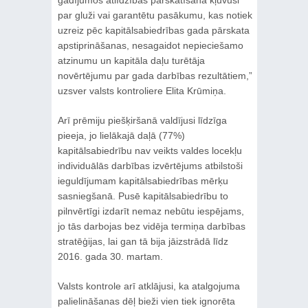
par gluži vai garantētu pasākumu, kas notiek
uzreiz pēc kapitālsabiedrības gada pārskata
apstiprināšanas, nesagaidot nepieciešamo
atzinumu un kapitāla daļu turētāja
novērtējumu par gada darbības rezultātiem,”
uzsver valsts kontroliere Elita Krūmiņa.
Arī prēmiju piešķiršanā valdījusi līdzīga
pieeja, jo lielākajā daļā (77%)
kapitālsabiedrību nav veikts valdes locekļu
individuālās darbības izvērtējums atbilstoši
ieguldījumam kapitālsabiedrības mērķu
sasniegšanā. Pusē kapitālsabiedrību to
pilnvērtīgi izdarīt nemaz nebūtu iespējams,
jo tās darbojas bez vidēja termiņa darbības
stratēģijas, lai gan tā bija jāizstrādā līdz
2016. gada 30. martam.
Valsts kontrole arī atklājusi, ka atalgojuma
palielināšanas dēļ bieži vien tiek ignorēta