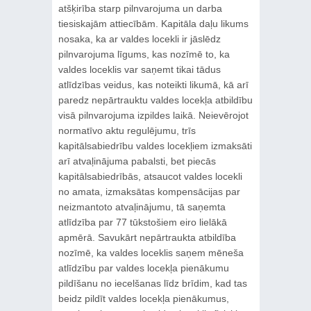
atšķirība starp pilnvarojuma un darba
tiesiskajām attiecībām. Kapitāla daļu likums
nosaka, ka ar valdes locekli ir jāslēdz
pilnvarojuma līgums, kas nozīmē to, ka
valdes loceklis var saņemt tikai tādus
atlīdzības veidus, kas noteikti likumā, kā arī
paredz nepārtrauktu valdes locekļa atbildību
visā pilnvarojuma izpildes laikā. Neievērojot
normatīvo aktu regulējumu, trīs
kapitālsabiedrību valdes locekļiem izmaksāti
arī atvaļinājuma pabalsti, bet piecās
kapitālsabiedrībās, atsaucot valdes locekli
no amata, izmaksātas kompensācijas par
neizmantoto atvaļinājumu, tā saņemta
atlīdzība par 77 tūkstošiem eiro lielākā
apmērā. Savukārt nepārtraukta atbildība
nozīmē, ka valdes loceklis saņem mēneša
atlīdzību par valdes locekļa pienākumu
pildīšanu no iecelšanas līdz brīdim, kad tas
beidz pildīt valdes locekļa pienākumus,