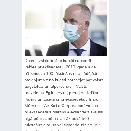
Desmit valsts lielāko kapitālsabiedrību
valdes priekšsēdētāju 2019. gada alga
pārsniedza 100 tūkstošus eiro, tādējādi
atalgojuma ziņā krietni pārspējot pat valsts
augstākās amatpersonas ‒ Valsts
prezidentu Egilu Levitu, premjeru Krišjāni
Kariņu un Saeimas priekšsēdētāju Ināru
Mūrnieci. “Air Baltic Corporation” valdes
priekšsēdētājs Martins Aleksanders Gauss
algā pērn saņēma vairāk nekā 500
tūkstošus eiro un vēl tikpat daudz no “Air