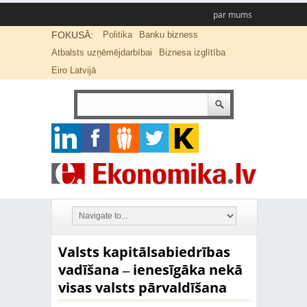
par mums
FOKUSĀ:
Politika
Banku bizness
Atbalsts uzņēmējdarbībai
Biznesa izglītība
Eiro Latvijā
Valsts kapitālsabiedrības
vadīšana ‒ ienesīgāka nekā
visas valsts pārvaldīšana