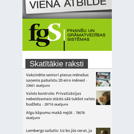
Skatītākie raksti
Vakcinētie seniori piecus mēnešus
saņems pabalstu 20 eiro mēnesī
-
23661 skatījumi
Valsts kontrole: Privatizācijas
nebeidzamais stāsts sāk tukšot valsts
budžetu
- 28716 skatījumi
Algu kāpumu makā nejūt
- 78078
skatījumi
Lembergs sašutis: Uz ko jūs cerat, ja