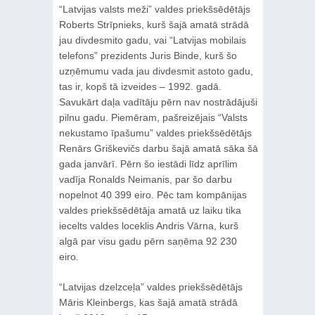
“Latvijas valsts meži” valdes priekšsēdētājs
Roberts Strīpnieks, kurš šajā amatā strādā
jau divdesmito gadu, vai “Latvijas mobilais
telefons” prezidents Juris Binde, kurš šo
uzņēmumu vada jau divdesmit astoto gadu,
tas ir, kopš tā izveides ‒ 1992. gadā.
Savukārt daļa vadītāju pērn nav nostrādājuši
pilnu gadu. Piemēram, pašreizējais “Valsts
nekustamo īpašumu” valdes priekšsēdētājs
Renārs Griškevičs darbu šajā amatā sāka šā
gada janvārī. Pērn šo iestādi līdz aprīlim
vadīja Ronalds Neimanis, par šo darbu
nopelnot 40 399 eiro. Pēc tam kompānijas
valdes priekšsēdētāja amatā uz laiku tika
iecelts valdes loceklis Andris Vārna, kurš
algā par visu gadu pērn saņēma 92 230
eiro.
“Latvijas dzelzceļa” valdes priekšsēdētājs
Māris Kleinbergs, kas šajā amatā strādā