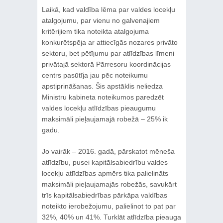
Laikā, kad valdība lēma par valdes locekļu
atalgojumu, par vienu no galvenajiem
kritērijiem tika noteikta atalgojuma
konkurētspēja ar attiecīgās nozares privāto
sektoru, bet pētījumu par atlīdzības līmeni
privātajā sektorā Pārresoru koordinācijas
centrs pasūtīja jau pēc noteikumu
apstiprināšanas. Šis apstāklis neliedza
Ministru kabineta noteikumos paredzēt
valdes locekļu atlīdzības pieaugumu
maksimāli pieļaujamajā robežā – 25% ik
gadu.
Jo vairāk ‒ 2016. gadā, pārskatot mēneša
atlīdzību, pusei kapitālsabiedrību valdes
locekļu atlīdzības apmērs tika palielināts
maksimāli pieļaujamajās robežās, savukārt
trīs kapitālsabiedrības pārkāpa valdības
noteikto ierobežojumu, palielinot to pat par
32%, 40% un 41%. Turklāt atlīdzība pieauga