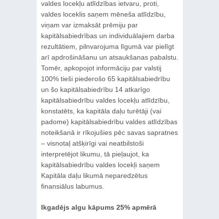
valdes locekļu atlīdzības ietvaru, proti,
valdes loceklis saņem mēneša atlīdzību,
viņam var izmaksāt prēmiju par
kapitālsabiedrības un individuālajiem darba
rezultātiem, pilnvarojuma līgumā var pielīgt
arī apdrošināšanu un atsaukšanas pabalstu.
Tomēr, apkopojot informāciju par valstij
100% tieši piederošo 65 kapitālsabiedrību
un šo kapitālsabiedrību 14 atkarīgo
kapitālsabiedrību valdes locekļu atlīdzību,
konstatēts, ka kapitāla daļu turētāji (vai
padome) kapitālsabiedrību valdes atlīdzības
noteikšanā ir rīkojušies pēc savas sapratnes
– visnotaļ atšķirīgi vai neatbilstoši
interpretējot likumu, tā pieļaujot, ka
kapitālsabiedrību valdes locekļi saņem
Kapitāla daļu likumā neparedzētus
finansiālus labumus.
Ikgadējs algu kāpums 25% apmērā