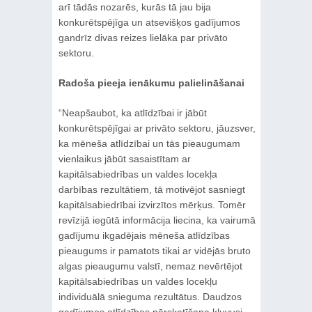
arī tādās nozarēs, kurās tā jau bija
konkurētspējīga un atsevišķos gadījumos
gandrīz divas reizes lielāka par privāto
sektoru.
Radoša pieeja ienākumu palielināšanai
“Neapšaubot, ka atlīdzībai ir jābūt
konkurētspējīgai ar privāto sektoru, jāuzsver,
ka mēneša atlīdzībai un tās pieaugumam
vienlaikus jābūt sasaistītam ar
kapitālsabiedrības un valdes locekļa
darbības rezultātiem, tā motivējot sasniegt
kapitālsabiedrībai izvirzītos mērķus. Tomēr
revīzijā iegūtā informācija liecina, ka vairumā
gadījumu ikgadējais mēneša atlīdzības
pieaugums ir pamatots tikai ar vidējās bruto
algas pieaugumu valstī, nemaz nevērtējot
kapitālsabiedrības un valdes locekļu
individuālā snieguma rezultātus. Daudzos
gadījumos atlīdzības pārskatīšana kļuvusi