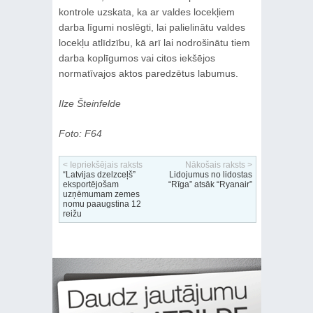
kontrole uzskata, ka ar valdes locekļiem
darba līgumi noslēgti, lai palielinātu valdes
locekļu atlīdzību, kā arī lai nodrošinātu tiem
darba koplīgumos vai citos iekšējos
normatīvajos aktos paredzētus labumus.
Ilze Šteinfelde
Foto: F64
< Iepriekšējais raksts
Nākošais raksts >
“Latvijas dzelzceļš”
Lidojumus no lidostas
eksportējošam
“Rīga” atsāk “Ryanair”
uzņēmumam zemes
nomu paaugstina 12
reižu