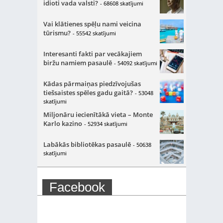
idioti vada valsti?
- 68608 skatījumi
Vai klātienes spēļu nami veicina
tūrismu?
- 55542 skatījumi
Interesanti fakti par vecākajiem
biržu namiem pasaulē
- 54092 skatījumi
Kādas pārmaiņas piedzīvojušas
tiešsaistes spēles gadu gaitā?
- 53048
skatījumi
Miljonāru iecienītākā vieta – Monte
Karlo kazino
- 52934 skatījumi
Labākās bibliotēkas pasaulē
- 50638
skatījumi
Facebook