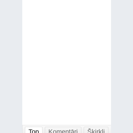
Top
Komentāri
Šķirkļi