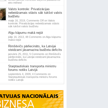
eiro mēnesī
Valsts kontrole: Privatizācijas
nebeidzamais stāsts sāk tukšot valsts
budžetu
maijs 16, 2019,
Comments Off
on Valsts
kontrole: Privatizācijas nebeidzamais stāsts
sāk tukšot valsts budžetu
Algu kāpumu makā nejūt
jūlijs 16, 2013,
48 Comments
on Algu kāpumu
makā nejūt
Rimšēvičs pārliecināts, ka Latvijai
steidzami jāsamazina budžeta deficīts
janvāris 25, 2011,
5 Comments
on Rimšēvičs
pārliecināts, ka Latvijai steidzami jāsamazina
budžeta deficīts
Starptautiskais transporta ministru
forums notiks Latvijā
septembris 4, 2009,
4 Comments
on
Starptautiskais transporta ministru forums
notiks Latvijā