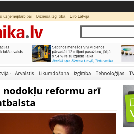
ts uzņēmējdarbībai
Biznesa izglītība
Eiro Latvijā
ās var izmaksāt
Katrs desmitais mājokļa kredīta
pieteikums tiek noraidīts negatīvas
kredītvēstures dēļ
Aktuālā ziņa
,
Finanses
vijā
Ārvalstīs
Likumdošana
Izglītība
Tehnoloģijas
T
M nodokļu reformu arī
atbalsta