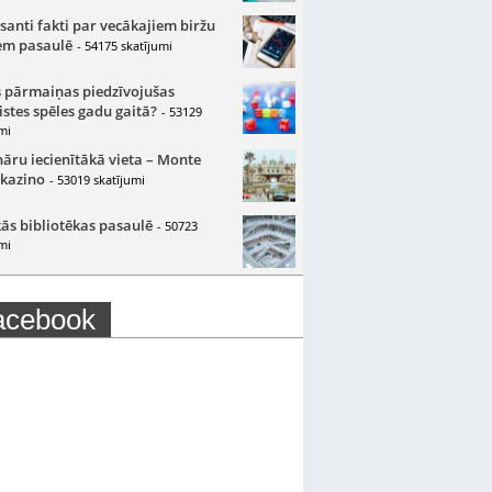
santi fakti par vecākajiem biržu
m pasaulē
- 54175 skatījumi
 pārmaiņas piedzīvojušas
istes spēles gadu gaitā?
- 53129
mi
nāru iecienītākā vieta – Monte
 kazino
- 53019 skatījumi
ās bibliotēkas pasaulē
- 50723
mi
acebook