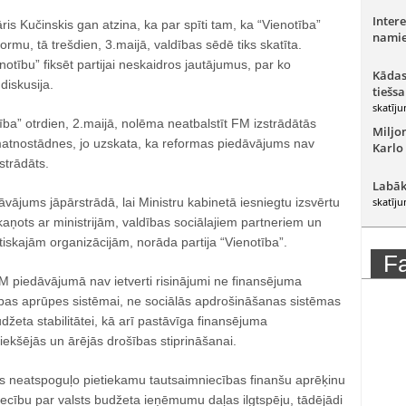
Intere
ris Kučinskis gan atzina, ka par spīti tam, ka “Vienotība”
namie
ormu, tā trešdien, 3.maijā, valdības sēdē tiks skatīta.
notību” fiksēt partijai neskaidros jautājumus, par ko
Kādas
diskusija.
tiešsa
skatīju
tība” otrdien, 2.maijā, nolēma neatbalstīt FM izstrādātās
Miljo
atnostādnes, jo uzskata, ka reformas piedāvājums nav
Karlo
zstrādāts.
Labāk
āvājums jāpārstrādā, lai Ministru kabinetā iesniegtu izsvērtu
skatīju
aņots ar ministrijām, valdības sociālajiem partneriem un
iskajām organizācijām, norāda partija “Vienotība”.
F
M piedāvājumā nav ietverti risinājumi ne finansējuma
bas aprūpes sistēmai, ne sociālās apdrošināšanas sistēmas
udžeta stabilitātei, kā arī pastāvīga finansējuma
iekšējās un ārējās drošības stiprināšanai.
s neatspoguļo pietiekamu tautsaimniecības finanšu aprēķinu
iecību par valsts budžeta ieņēmumu daļas ilgtspēju, tādējādi