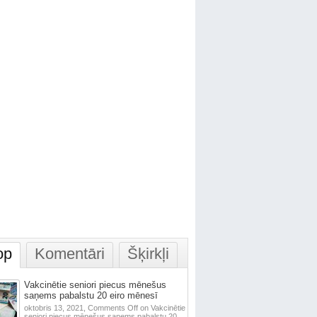
op
Komentāri
Šķirkļi
Vakcinētie seniori piecus mēnešus
saņems pabalstu 20 eiro mēnesī
oktobris 13, 2021,
Comments Off
on Vakcinētie
seniori piecus mēnešus saņems pabalstu 20