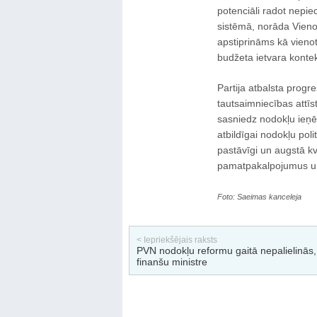
potenciāli radot nepie
sistēmā, norāda Vienot
apstiprināms kā vieno
budžeta ietvara kontek
Partija atbalsta progr
tautsaimniecības attīs
sasniedz nodokļu ieņ
atbildīgai nodokļu pol
pastāvīgi un augstā kv
pamatpakalpojumus un 
Foto: Saeimas kanceleja
< Iepriekšējais raksts
PVN nodokļu reformu gaitā nepalielinās,
finanšu ministre