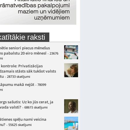
atītākie raksti
nētie seniori piecus mēnešus
s pabalstu 20 eiro mēnesī
- 23676
mi
 kontrole: Privatizācijas
zamais stāsts sāk tukšot valsts
tu
- 28733 skatījumi
kāpumu makā nejūt
- 78099
mi
gs sašutis: Uz ko jūs cerat, ja
 vada valsti?
- 68615 skatījumi
ātienes spēļu nami veicina
mu?
- 55625 skatījumi