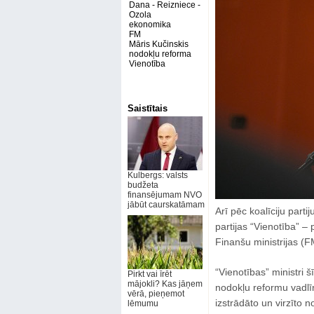
Dana - Reizniece -
Ozola
ekonomika
FM
Māris Kučinskis
nodokļu reforma
Vienotība
Saistītais
Kulbergs: valsts
budžeta
finansējumam NVO
jābūt caurskatāmam
Arī pēc koalīciju part
partijas “Vienotība” –
Finanšu ministrijas (F
“Vienotības” ministri š
Pirkt vai īrēt
mājokli? Kas jāņem
nodokļu reformu vadlīni
vērā, pieņemot
izstrādāto un virzīto 
lēmumu