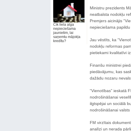
Ministru prezidents Mā
neatbalsta nodokļu ref
Premjers aicinājis “Vie
Cik liela alga
nepieciešama papildu 
nepieciešama
jaunietim, lai
saņemtu mājokļa
Jau vēstīts, ka “Vieno
kredītu?
nodokļu reformas pam
pietiekami kvalitatīvi i
Finanšu ministrei pied
piedāvājumu, kas sask
dažādu nozaru nevalst
“Vienotības” ieskatā F
nodrošināšanai veselī
ilgtspējai un sociālā b
nodrošināšanai valsts 
FM virzītais dokument
analīzi un nerada pārl