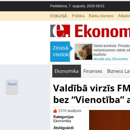
Piektdiena, 7. augusts, 2026 09:01
FOKUSĀ:
Politika
Banku bizness
Atbals
>
Septiņos mēnešos Vivi vilcienos
Naudas glabāšana māj
Ziņas&
pārvadāti 12 miljoni pasažieru; jūlijā
simtiem eiro gadā
Viedokļi
97,4 % reisu izpildīti laikā
<
Aktuālā ziņa
,
Finanses
Aktuālā ziņa
,
Bizness Latvijā
,
Tirdzniecība
Ekonomika
Finanses
Bizness Lat
Valdībā virzīs F
Tweet
bez “Vienotība” 
1570 skatījumi
Kategorijas
Ekonomika
Atslēgvārdi