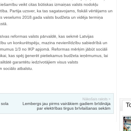
ciešamību veikt citas būtiskas izmaiņas valsts nodokļu
ība. Partija uzsver, ka tas sagatavojams, fiskāli vērtējams un
ts veselums 2018.gada valsts budžeta un vidēja termiņa
stā.
esīvas reformas valsts pārvaldē, kas sekmē Latvijas
tību un konkurētspēju, mazina nevienlīdzību sabiedrībā un
ēmumus 1/3 no IKP apjomā. Reformas mērķim jābūt sociāli
itikai, kas spēj ģenerēt pietiekamus budžeta ieņēmumus, lai
alitātē garantētu iedzīvotājiem visus valsts
sociālo atbalstu.
Nākošais raksts >
 sola
Lembergs jau pirms vairākiem gadiem brīdināja
T
par elektrības tirgus brīvlaišanas sekām