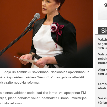
Sk
Vakci
saņem
skatīju
Valsts
nebeid
budže
Algu 
iju – Zaļo un zemnieku savienības, Nacionālās apvienības un
skatīju
 pārstāvju sēdes trešdien “Vienotība” nav gatava atbalstīt
M) virzīto nodokļu reformu.
Lember
idioti
īs dienas valdības sēdē, kad tiks lemts, vai apstiprināt FM
jas, plāno nebalsot vai arī neatbalstīt Finanšu ministrijas
Vai kl
tūris
nodokļu reformu.