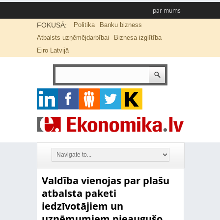
par mums
FOKUSĀ:
Politika
Banku bizness
Atbalsts uzņēmējdarbībai
Biznesa izglītība
Eiro Latvijā
Valdība vienojas par plašu
atbalsta paketi
iedzīvotājiem un
uzņēmumiem pieaugušo