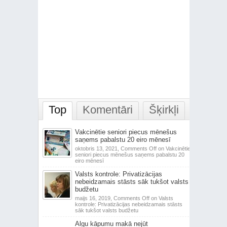
Top
Komentāri
Šķirkļi
Vakcinētie seniori piecus mēnešus
saņems pabalstu 20 eiro mēnesī
oktobris 13, 2021,
Comments Off
on Vakcinētie
seniori piecus mēnešus saņems pabalstu 20
eiro mēnesī
Valsts kontrole: Privatizācijas
nebeidzamais stāsts sāk tukšot valsts
budžetu
maijs 16, 2019,
Comments Off
on Valsts
kontrole: Privatizācijas nebeidzamais stāsts
sāk tukšot valsts budžetu
Algu kāpumu makā nejūt