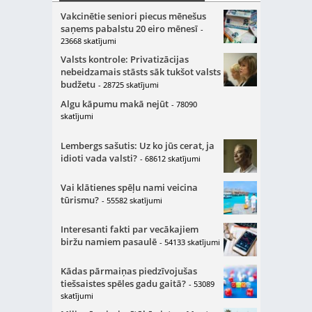
Vakcinētie seniori piecus mēnešus
saņems pabalstu 20 eiro mēnesī
-
23668 skatījumi
Valsts kontrole: Privatizācijas
nebeidzamais stāsts sāk tukšot valsts
budžetu
- 28725 skatījumi
Algu kāpumu makā nejūt
- 78090
skatījumi
Lembergs sašutis: Uz ko jūs cerat, ja
idioti vada valsti?
- 68612 skatījumi
Vai klātienes spēļu nami veicina
tūrismu?
- 55582 skatījumi
Interesanti fakti par vecākajiem
biržu namiem pasaulē
- 54133 skatījumi
Kādas pārmaiņas piedzīvojušas
tiešsaistes spēles gadu gaitā?
- 53089
skatījumi