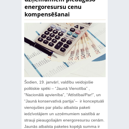
energoresursu cenu
kompensēšanai
Šodien, 19. janvārī, valdību veidojošie
politiskie spēki – “Jaunā Vienotība” ,
“Nacionālā apvienība”, “Attīstībai/Par!”, un
“Jaunā konservatīvā partija”– ir konceptuāli
vienojušies par plašu atbalsta paketi
iedzīvotājiem un uzņēmumiem saistībā ar
strauji pieaugošajām energoresursu cenām.
Jaunās atbalsta paketes kopējā summa ir