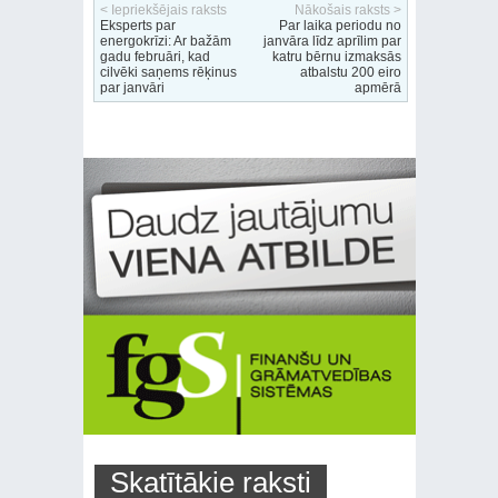
< Iepriekšējais raksts
Nākošais raksts >
Eksperts par
Par laika periodu no
energokrīzi: Ar bažām
janvāra līdz aprīlim par
gadu februāri, kad
katru bērnu izmaksās
cilvēki saņems rēķinus
atbalstu 200 eiro
par janvāri
apmērā
Skatītākie raksti