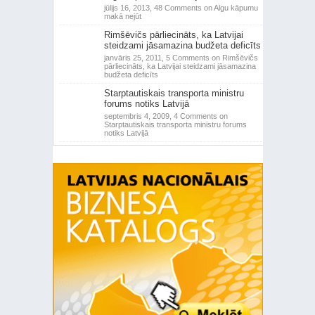
jūlijs 16, 2013,
48 Comments
on Algu kāpumu
makā nejūt
Rimšēvičs pārliecināts, ka Latvijai
steidzami jāsamazina budžeta deficīts
janvāris 25, 2011,
5 Comments
on Rimšēvičs
pārliecināts, ka Latvijai steidzami jāsamazina
budžeta deficīts
Starptautiskais transporta ministru
forums notiks Latvijā
septembris 4, 2009,
4 Comments
on
Starptautiskais transporta ministru forums
notiks Latvijā