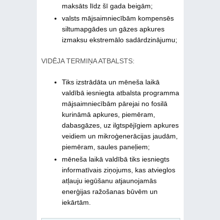
maksāts līdz šī gada beigām;
valsts mājsaimniecībām kompensēs
siltumapgādes un gāzes apkures
izmaksu ekstremālo sadārdzinājumu;
VIDĒJA TERMIŅA ATBALSTS:
Tiks izstrādāta un mēneša laikā
valdībā iesniegta atbalsta programma
mājsaimniecībām pārejai no fosilā
kurināmā apkures, piemēram,
dabasgāzes, uz ilgtspējīgiem apkures
veidiem un mikroģenerācijas jaudām,
piemēram, saules paneļiem;
mēneša laikā valdībā tiks iesniegts
informatīvais ziņojums, kas atvieglos
atļauju iegūšanu atjaunojamās
enerģijas ražošanas būvēm un
iekārtām.