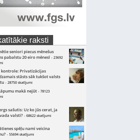
atītākie raksti
nētie seniori piecus mēnešus
s pabalstu 20 eiro mēnesī
- 23692
mi
 kontrole: Privatizācijas
zamais stāsts sāk tukšot valsts
tu
- 28750 skatījumi
kāpumu makā nejūt
- 78123
mi
gs sašutis: Uz ko jūs cerat, ja
 vada valsti?
- 68622 skatījumi
ātienes spēļu nami veicina
mu?
- 55694 skatījumi