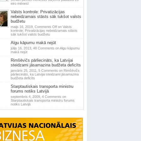
eiro mēnesī
Valsts kontrole: Privatizācijas
nebeidzamais stāsts sāk tukšot valsts
budžetu
maijs 16, 2019,
Comments Off
on Valsts
kontrole: Privatizācijas nebeidzamais stāsts
sāk tukšot valsts budžetu
Algu kāpumu makā nejūt
jūlijs 16, 2013,
48 Comments
on Algu kāpumu
makā nejūt
Rimšēvičs pārliecināts, ka Latvijai
steidzami jāsamazina budžeta deficīts
janvāris 25, 2011,
5 Comments
on Rimšēvičs
pārliecināts, ka Latvijai steidzami jāsamazina
budžeta deficīts
Starptautiskais transporta ministru
forums notiks Latvijā
septembris 4, 2009,
4 Comments
on
Starptautiskais transporta ministru forums
notiks Latvijā