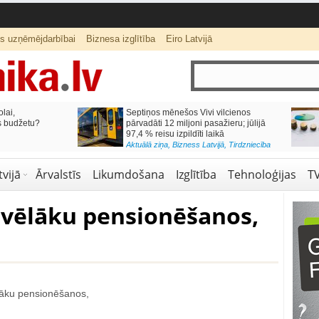
ts uzņēmējdarbībai
Biznesa izglītība
Eiro Latvijā
lai,
Septiņos mēnešos Vivi vilcienos
s budžetu?
pārvadāti 12 miljoni pasažieru; jūlijā
97,4 % reisu izpildīti laikā
Aktuālā ziņa
,
Bizness Latvijā
,
Tirdzniecība
vijā
Ārvalstīs
Likumdošana
Izglītība
Tehnoloģijas
T
 vēlāku pensionēšanos,