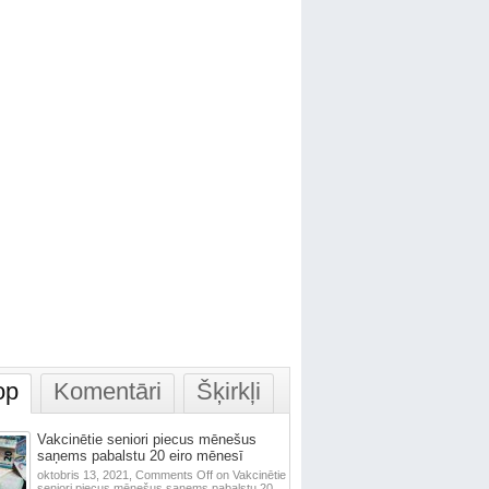
op
Komentāri
Šķirkļi
Vakcinētie seniori piecus mēnešus
saņems pabalstu 20 eiro mēnesī
oktobris 13, 2021,
Comments Off
on Vakcinētie
seniori piecus mēnešus saņems pabalstu 20