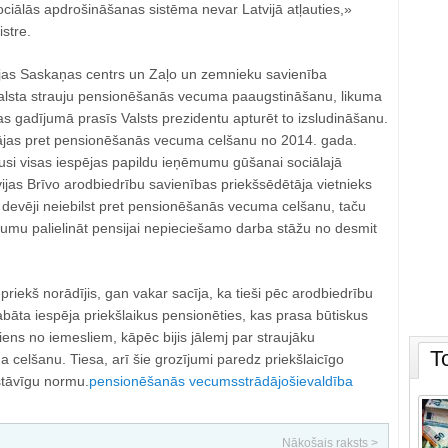
ciālās apdrošināšanas sistēma nevar Latvijā atļauties,»
stre.
ijas Saskaņas centrs un Zaļo un zemnieku savienība
alsta strauju pensionēšanās vecuma paaugstināšanu, likuma
 gadījumā prasīs Valsts prezidentu apturēt to izsludināšanu.
tājas pret pensionēšanās vecuma celšanu no 2014. gada.
usi visas iespējas papildu ieņēmumu gūšanai sociālajā
jas Brīvo arodbiedrību savienības priekšsēdētāja vietnieks
 devēji neiebilst pret pensionēšanās vecuma celšanu, taču
mumu palielināt pensijai nepieciešamo darba stāžu no desmit
priekš norādījis, gan vakar sacīja, ka tieši pēc arodbiedrību
bāta iespēja priekšlaikus pensionēties, kas prasa būtiskus
ens no iemesliem, kāpēc bijis jālemj par straujāku
T
celšanu. Tiesa, arī šie grozījumi paredz priekšlaicīgo
tāvīgu normu.
pensionēšanās vecums
strādājošie
valdība
Nākošais raksts >