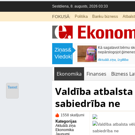
Sestdiena, 8. augusts, 2026 03:33
FOKUSĀ:
Politika
Banku bizness
Atbals
>
Labklājības ministrija rosina reformēt
Kā sagatavot bērnu sko
Ziņas&
un būtiski uzlabot vecāku pabalstu
nepārslogojot ģimene
Viedokļi
<
Aktuālā ziņa
,
Ekonomika
Aktuālā ziņa
,
Izglītība
Ekonomika
Finanses
Bizness Lat
Valdība atbalsta
Tweet
sabiedrība ne
1558 skatījumi
Kategorijas
Aktuālā ziņa
Ekonomika
Jaunumi