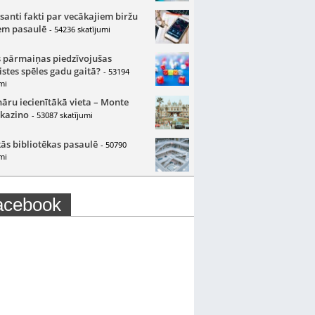
santi fakti par vecākajiem biržu
m pasaulē
- 54236 skatījumi
 pārmaiņas piedzīvojušas
istes spēles gadu gaitā?
- 53194
mi
nāru iecienītākā vieta – Monte
 kazino
- 53087 skatījumi
ās bibliotēkas pasaulē
- 50790
mi
acebook