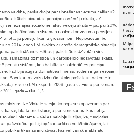
Intere
anto valdība, paskaidrojot pensionēšanās vecuma celšanu?
namie
 norāda: būtiski pieaudzis pensijas saņēmēju skaits, arī
Kādas
rauji samazinājies sociālo iemaksu veicēju skaits – pat par 20%.
tiešsa
ociālās apdrošināšanas sistēmas noslodzi ar vecuma pensijas
skatīju
M anotācijā pensiju likuma grozījumiem. Nepieciešamību
Miljo
jau no 2014. gada LM skaidro ar esošo demogrāfisko situāciju
Karlo
uma palielināšanos. «Strauji palielinās iedzīvotāju virs
its, samazinās dzimstība un darbspējīgo iedzīvotāju skaits.
Labāk
kmē pensiju sistēmu, kas balstīta uz solidaritātes principu.
skatīju
ie, kad bija augsts dzimstības līmenis, šodien ir gan esošie,
nāri. Savukārt mazais dzimušo skaits pašlaik un nākotnē ir
aksātāji,» vērtē LM eksperti. 2008. gadā uz vienu pensionāru
F
et 2011. gadā – tikai 1,3.
bas ministre Ilze Viņķele sacīja, ka nopietns apsvērums par
s, ka saglabāta priekšlaicīga pensionēšanās, kas nebija
to viegli pieņēma. «Vēl es neloloju ilūzijas, ka, tuvojoties
 pašvaldību, politiķi spēs atturēties no kārdinājuma, lai
tu publikai tīkamas iniciatīvas, kas vēl vairāk maldinātu