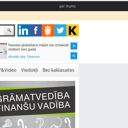
par mums
Naudas glabāšana mājās var izmaksāt
Katrs desmitais mājok
simtiem eiro gadā
pieteikums tiek noraid
kredītvēstures dēļ
Aktuālā ziņa
,
Finanses
Aktuālā ziņa
,
Finanses
V&Video
Viedokļi
Bez kaklasaites