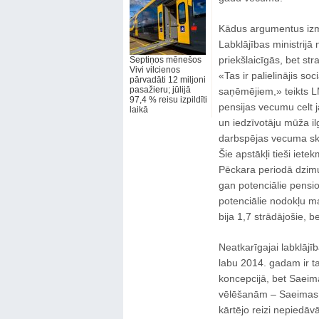
Kādus argumentus izm
Labklājības ministrijā
priekšlaicīgās, bet st
Septiņos mēnešos
Vivi vilcienos
«Tas ir palielinājis s
pārvadāti 12 miljoni
pasažieru; jūlijā
saņēmējiem,» teikts L
97,4 % reisu izpildīti
pensijas vecumu celt 
laikā
un iedzīvotāju mūža ilg
darbspējas vecuma ska
Šie apstākļi tieši iete
Pēckara periodā dzimuš
gan potenciālie pensio
potenciālie nodokļu m
bija 1,7 strādājošie, b
Neatkarīgajai labklājī
labu 2014. gadam ir ta
koncepcijā, bet Saeima 
vēlēšanām – Saeimas un
kārtējo reizi nepiedāvā