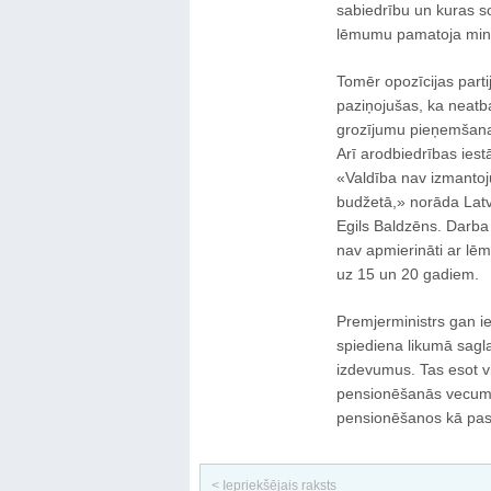
sabiedrību un kuras so
lēmumu pamatoja mini
Tomēr opozīcijas part
paziņojušas, ka neatb
grozījumu pieņemšanas
Arī arodbiedrības ies
«Valdība nav izmantoj
budžetā,» norāda Latvi
Egils Baldzēns. Darba
nav apmierināti ar lē
uz 15 un 20 gadiem.
Premjerministrs gan ie
spiediena likumā sagla
izdevumus. Tas esot vi
pensionēšanās vecuma 
pensionēšanos kā pas
< Iepriekšējais raksts