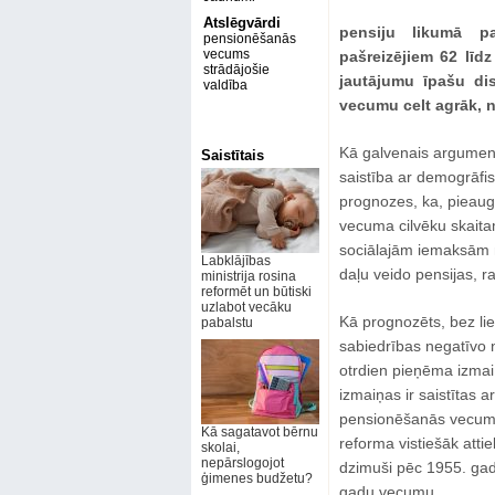
Atslēgvārdi
pensiju likumā p
pensionēšanās
vecums
pašreizējiem 62 līd
strādājošie
jautājumu īpašu dis
valdība
vecumu celt agrāk, ne
Kā galvenais arguments
Saistītais
saistība ar demogrāfis
prognozes, ka, pieaug
vecuma cilvēku skaita
sociālajām iemaksām n
Labklājības
daļu veido pensijas, r
ministrija rosina
reformēt un būtiski
uzlabot vecāku
Kā prognozēts, bez lie
pabalstu
sabiedrības negatīvo 
otrdien pieņēma izmai
izmaiņas ir saistītas
pensionēšanās vecumu 
Kā sagatavot bērnu
reforma vistiešāk atti
skolai,
nepārslogojot
dzimuši pēc 1955. gada
ģimenes budžetu?
gadu vecumu.