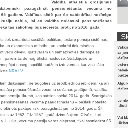
Valdība atbalstīja grozījumus
akāpeniski paaugstināt pensionēšanās vecumu no
z 65 gadiem. Valdības sēdē par šo sabiedrībai nozīmīgo
kusiju nebija, lai arī valdība nolēmusi pensionēšanās
kā tas sākotnēji bija iecerēts, proti, no 2016. gada.
Sk
 tiek izmantota sociālās politikas, tostarp pensiju sistēmas,
ko un ekonomisko attīstību, un konkrēti tiek minētas
Vakci
ot vecu cilvēku īpatsvaram un samazinoties darbspējas
saņem
skatīju
m, palielinās demogrāfiskā noslodze. Strādājošie ar
espējot nosegt sociālā budžeta izdevumus, kur vislielāko
Valsts
nebeid
aksta
NRA.LV
.
budže
Algu 
lām diskusijām, neraugoties uz arodbiedrību iebildēm, kā arī
skatīju
nostāju pensionēšanās vecuma celšanas jautājumā, valdība
ņas pensiju likumā, kas stāsies spēkā 2014. gadā. Svarīgākās
Lember
 ar pensionēšanās vecuma paaugstināšanu – pašlaik noteikto
idioti
plānots pakāpeniski paaugstināt jau no 2014. gada. Šī
eksies uz 1952. līdz 1957. gadā dzimušajiem. Cilvēki, kuri
Vai kl
 1. jūlija, vecuma pensiju varēs pieprasīt, tikai sasniedzot 65
tūris