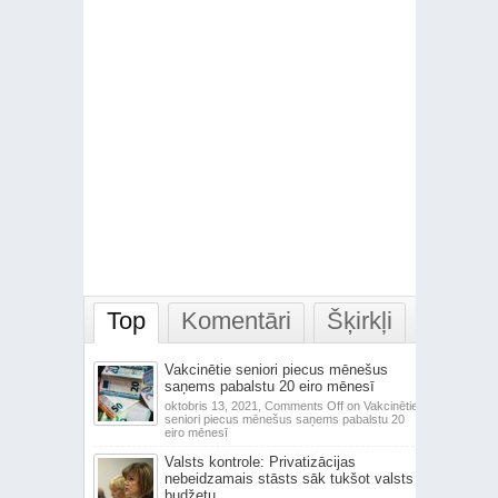
Top
Komentāri
Šķirkļi
Vakcinētie seniori piecus mēnešus
saņems pabalstu 20 eiro mēnesī
oktobris 13, 2021,
Comments Off
on Vakcinētie
seniori piecus mēnešus saņems pabalstu 20
eiro mēnesī
Valsts kontrole: Privatizācijas
nebeidzamais stāsts sāk tukšot valsts
budžetu