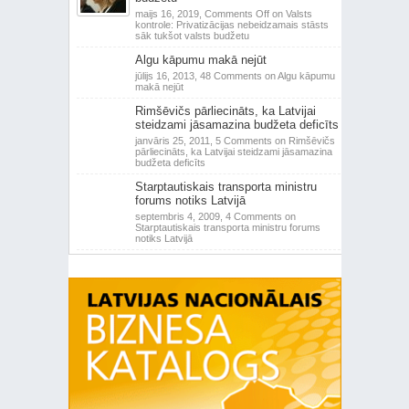
maijs 16, 2019,
Comments Off
on Valsts
kontrole: Privatizācijas nebeidzamais stāsts
sāk tukšot valsts budžetu
Algu kāpumu makā nejūt
jūlijs 16, 2013,
48 Comments
on Algu kāpumu
makā nejūt
Rimšēvičs pārliecināts, ka Latvijai
steidzami jāsamazina budžeta deficīts
janvāris 25, 2011,
5 Comments
on Rimšēvičs
pārliecināts, ka Latvijai steidzami jāsamazina
budžeta deficīts
Starptautiskais transporta ministru
forums notiks Latvijā
septembris 4, 2009,
4 Comments
on
Starptautiskais transporta ministru forums
notiks Latvijā