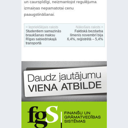
un caurspīdīgi, neizmantojot regulējuma
izmaiņas nepamatotai cenu
paaugstināšanai.
< Iepriekšējais raksts
Nākošais raksts >
Studentiem samazinās
Faktiskā bezdarba
braukšanas maksu
līmenis novembrī bija
Rīgas sabiedriskajā
6,4%, reģistrētā – 5,4%
transportā