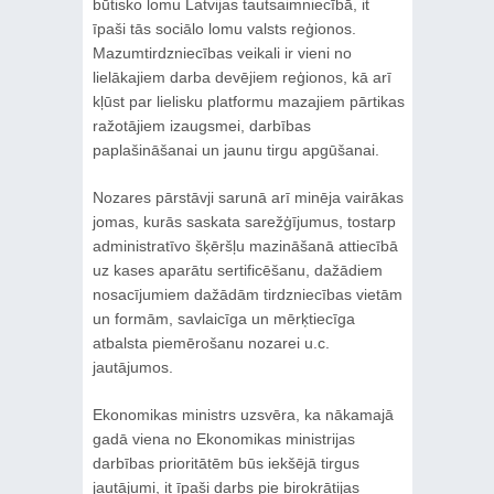
būtisko lomu Latvijas tautsaimniecībā, it
īpaši tās sociālo lomu valsts reģionos.
Mazumtirdzniecības veikali ir vieni no
lielākajiem darba devējiem reģionos, kā arī
kļūst par lielisku platformu mazajiem pārtikas
ražotājiem izaugsmei, darbības
paplašināšanai un jaunu tirgu apgūšanai.
Nozares pārstāvji sarunā arī minēja vairākas
jomas, kurās saskata sarežģījumus, tostarp
administratīvo šķēršļu mazināšanā attiecībā
uz kases aparātu sertificēšanu, dažādiem
nosacījumiem dažādām tirdzniecības vietām
un formām, savlaicīga un mērķtiecīga
atbalsta piemērošanu nozarei u.c.
jautājumos.
Ekonomikas ministrs uzsvēra, ka nākamajā
gadā viena no Ekonomikas ministrijas
darbības prioritātēm būs iekšējā tirgus
jautājumi, it īpaši darbs pie birokrātijas