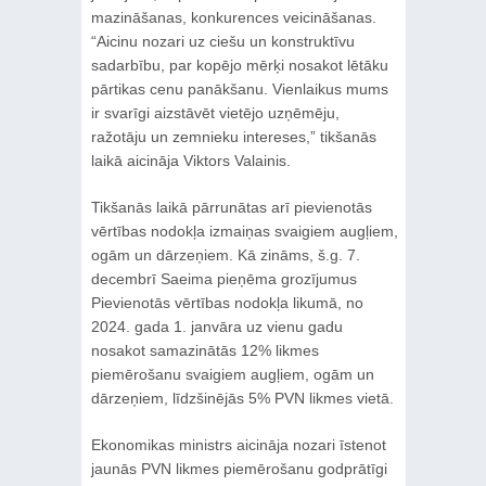
mazināšanas, konkurences veicināšanas.
“Aicinu nozari uz ciešu un konstruktīvu
sadarbību, par kopējo mērķi nosakot lētāku
pārtikas cenu panākšanu. Vienlaikus mums
ir svarīgi aizstāvēt vietējo uzņēmēju,
ražotāju un zemnieku intereses,” tikšanās
laikā aicināja Viktors Valainis.
Tikšanās laikā pārrunātas arī pievienotās
vērtības nodokļa izmaiņas svaigiem augļiem,
ogām un dārzeņiem. Kā zināms, š.g. 7.
decembrī Saeima pieņēma grozījumus
Pievienotās vērtības nodokļa likumā, no
2024. gada 1. janvāra uz vienu gadu
nosakot samazinātās 12% likmes
piemērošanu svaigiem augļiem, ogām un
dārzeņiem, līdzšinējās 5% PVN likmes vietā.
Ekonomikas ministrs aicināja nozari īstenot
jaunās PVN likmes piemērošanu godprātīgi