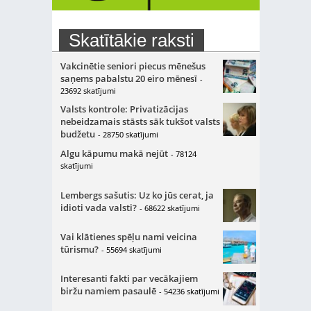
Skatītākie raksti
Vakcinētie seniori piecus mēnešus
saņems pabalstu 20 eiro mēnesī
-
23692 skatījumi
Valsts kontrole: Privatizācijas
nebeidzamais stāsts sāk tukšot valsts
budžetu
- 28750 skatījumi
Algu kāpumu makā nejūt
- 78124
skatījumi
Lembergs sašutis: Uz ko jūs cerat, ja
idioti vada valsti?
- 68622 skatījumi
Vai klātienes spēļu nami veicina
tūrismu?
- 55694 skatījumi
Interesanti fakti par vecākajiem
biržu namiem pasaulē
- 54236 skatījumi