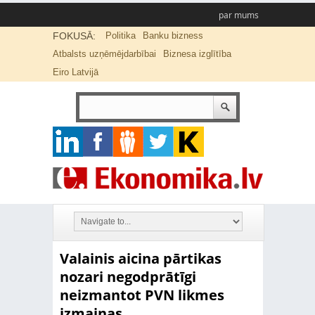
par mums
FOKUSĀ:
Politika
Banku bizness
Atbalsts uzņēmējdarbībai
Biznesa izglītība
Eiro Latvijā
Valainis aicina pārtikas
nozari negodprātīgi
neizmantot PVN likmes
izmaiņas