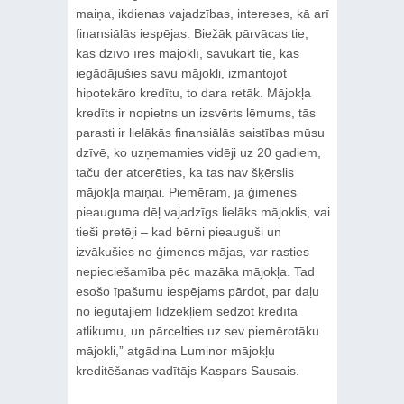
maiņa, ikdienas vajadzības, intereses, kā arī
finansiālās iespējas. Biežāk pārvācas tie,
kas dzīvo īres mājoklī, savukārt tie, kas
iegādājušies savu mājokli, izmantojot
hipotekāro kredītu, to dara retāk. Mājokļa
kredīts ir nopietns un izsvērts lēmums, tās
parasti ir lielākās finansiālās saistības mūsu
dzīvē, ko uzņemamies vidēji uz 20 gadiem,
taču der atcerēties, ka tas nav šķērslis
mājokļa maiņai. Piemēram, ja ģimenes
pieauguma dēļ vajadzīgs lielāks mājoklis, vai
tieši pretēji – kad bērni pieauguši un
izvākušies no ģimenes mājas, var rasties
nepieciešamība pēc mazāka mājokļa. Tad
esošo īpašumu iespējams pārdot, par daļu
no iegūtajiem līdzekļiem sedzot kredīta
atlikumu, un pārcelties uz sev piemērotāku
mājokli,” atgādina Luminor mājokļu
kreditēšanas vadītājs Kaspars Sausais.