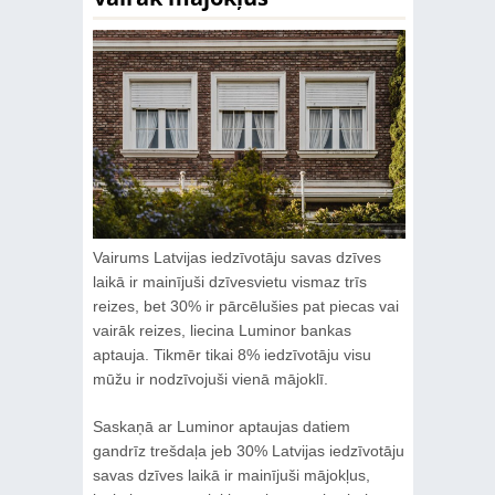
Vairums Latvijas iedzīvotāju savas dzīves
laikā ir mainījuši dzīvesvietu vismaz trīs
reizes, bet 30% ir pārcēlušies pat piecas vai
vairāk reizes, liecina Luminor bankas
aptauja. Tikmēr tikai 8% iedzīvotāju visu
mūžu ir nodzīvojuši vienā mājoklī.
Saskaņā ar Luminor aptaujas datiem
gandrīz trešdaļa jeb 30% Latvijas iedzīvotāju
savas dzīves laikā ir mainījuši mājokļus,