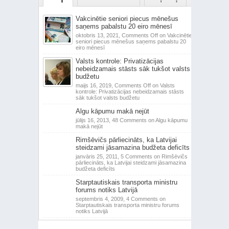
Vakcinētie seniori piecus mēnešus
saņems pabalstu 20 eiro mēnesī
oktobris 13, 2021,
Comments Off
on Vakcinētie
seniori piecus mēnešus saņems pabalstu 20
eiro mēnesī
Valsts kontrole: Privatizācijas
nebeidzamais stāsts sāk tukšot valsts
budžetu
maijs 16, 2019,
Comments Off
on Valsts
kontrole: Privatizācijas nebeidzamais stāsts
sāk tukšot valsts budžetu
Algu kāpumu makā nejūt
jūlijs 16, 2013,
48 Comments
on Algu kāpumu
makā nejūt
Rimšēvičs pārliecināts, ka Latvijai
steidzami jāsamazina budžeta deficīts
janvāris 25, 2011,
5 Comments
on Rimšēvičs
pārliecināts, ka Latvijai steidzami jāsamazina
budžeta deficīts
Starptautiskais transporta ministru
forums notiks Latvijā
septembris 4, 2009,
4 Comments
on
Starptautiskais transporta ministru forums
notiks Latvijā