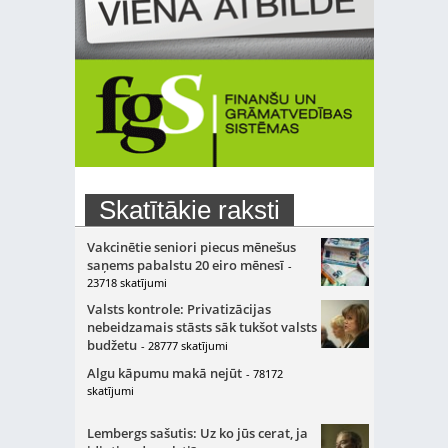
Skatītākie raksti
Vakcinētie seniori piecus mēnešus
saņems pabalstu 20 eiro mēnesī
-
23718 skatījumi
Valsts kontrole: Privatizācijas
nebeidzamais stāsts sāk tukšot valsts
budžetu
- 28777 skatījumi
Algu kāpumu makā nejūt
- 78172
skatījumi
Lembergs sašutis: Uz ko jūs cerat, ja