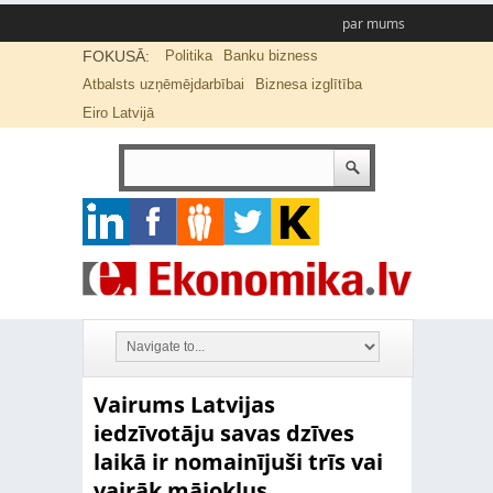
par mums
FOKUSĀ:
Politika
Banku bizness
Atbalsts uzņēmējdarbībai
Biznesa izglītība
Eiro Latvijā
Vairums Latvijas
iedzīvotāju savas dzīves
laikā ir nomainījuši trīs vai
vairāk mājokļus