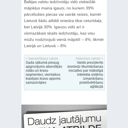
Baltijas valstu iedzīvotāju vidū visbiežāk
mājokļus maina igauņi, no kuriem 39%
pārcēlušies piecas vai vairāk reizes, kamēr
Lietuvā šādu atbildi sniedza tikai ceturtdaļa,
bet Latvijā 30%. Igauņu vidū arī ir
vismazākais skaits iedzīvotāju, kas visu
mūžu nodzīvojuši vienā mājoklī – 4%, tikmēr
Latvijā un Lietuvā – 8%.
< Iepriekšējais raksts
Nākošais raksts >
Gada sākumā pieaug
Valsts prezidents
apgrozījums atsevišķās
iesniedz likumdošanas
ostās un kravu
iniciatīvu par mākslīgā
segmentos; vienlaikus
intelekta sistēmu
kopējais kravu apjoms
izmantošanu
samazinājies
priekšvēlēšanu
aģitācijā