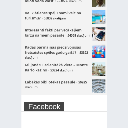
idioti vada valsti?
- 68636 skatījumi
Vai klātienes spēļu nami veicina
tūrismu?
- 55832 skatījumi
Interesanti fakti par vecākajiem
biržu namiem pasaulē
- 54368 skatījumi
Kādas pārmaiņas piedzīvojušas
tiešsaistes spēles gadu gaitā?
- 53322
skatījumi
Miljonāru iecienītākā vieta – Monte
Karlo kazino
- 53224 skatījumi
Labākās bibliotēkas pasaulē
- 50925
skatījumi
Facebook