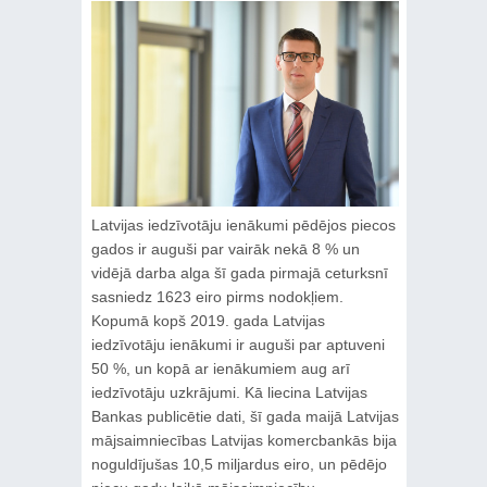
Latvijas iedzīvotāju ienākumi pēdējos piecos
gados ir auguši par vairāk nekā 8 % un
vidējā darba alga šī gada pirmajā ceturksnī
sasniedz 1623 eiro pirms nodokļiem.
Kopumā kopš 2019. gada Latvijas
iedzīvotāju ienākumi ir auguši par aptuveni
50 %, un kopā ar ienākumiem aug arī
iedzīvotāju uzkrājumi. Kā liecina Latvijas
Bankas publicētie dati, šī gada maijā Latvijas
mājsaimniecības Latvijas komercbankās bija
noguldījušas 10,5 miljardus eiro, un pēdējo