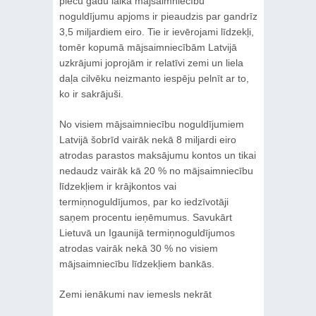
piecu gadu laikā mājsaimniecību
noguldījumu apjoms ir pieaudzis par gandrīz
3,5 miljardiem eiro. Tie ir ievērojami līdzekļi,
tomēr kopumā mājsaimniecībām Latvijā
uzkrājumi joprojām ir relatīvi zemi un liela
daļa cilvēku neizmanto iespēju pelnīt ar to,
ko ir sakrājuši.
No visiem mājsaimniecību noguldījumiem
Latvijā šobrīd vairāk nekā 8 miljardi eiro
atrodas parastos maksājumu kontos un tikai
nedaudz vairāk kā 20 % no mājsaimniecību
līdzekļiem ir krājkontos vai
termiņnoguldījumos, par ko iedzīvotāji
saņem procentu ieņēmumus. Savukārt
Lietuvā un Igaunijā termiņnoguldījumos
atrodas vairāk nekā 30 % no visiem
mājsaimniecību līdzekļiem bankās.
Zemi ienākumi nav iemesls nekrāt