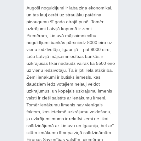
Augoši noguldījumi ir laba ziņa ekonomikai,
un tas ļauj cerēt uz straujāku patēriņa
pieaugumu šī gada otrajā pusē. Tomēr
uzkrājumi Latvijā kopumā ir zemi.
Piemēram, Lietuvā mājsaimniecību
noguldījumi bankās pārsniedz 8000 eiro uz
vienu iedzīvotāju, Igaunijā – pat 9000 eiro,
taču Latvijā mājsaimniecības bankās ir
uzkrājušas tikai nedaudz vairāk kā 5500 eiro
uz vienu iedzīvotāju. Tā ir ļoti liela atšķirība.
Zemi ienākumi ir būtisks iemesls, kas
daudziem iedzīvotājiem neļauj veidot
uzkrājumus, un kopējais uzkrājumu līmenis
valstī ir cieši saistīts ar ienākumu līmeni.
Tomēr ienākumu līmenis nav vienīgais
faktors, kas ietekmē uzkrājumu veidošanu,
jo uzkrājumi mums ir relatīvi zemi ne tikai
salīdzinājumā ar Lietuvu un Igauniju, bet arī
citām ienākumu līmeņa ziņā salīdzināmām
Eiropas Savienības valstīm, piemēram,