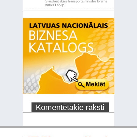
Starptautiskais transporta ministru forums
notiks Latvijā
Komentētākie raksti