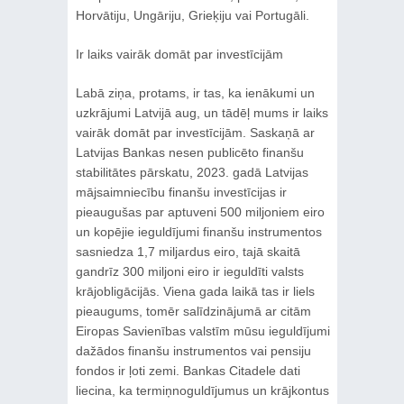
Horvātiju, Ungāriju, Grieķiju vai Portugāli.
Ir laiks vairāk domāt par investīcijām
Labā ziņa, protams, ir tas, ka ienākumi un
uzkrājumi Latvijā aug, un tādēļ mums ir laiks
vairāk domāt par investīcijām. Saskaņā ar
Latvijas Bankas nesen publicēto finanšu
stabilitātes pārskatu, 2023. gadā Latvijas
mājsaimniecību finanšu investīcijas ir
pieaugušas par aptuveni 500 miljoniem eiro
un kopējie ieguldījumi finanšu instrumentos
sasniedza 1,7 miljardus eiro, tajā skaitā
gandrīz 300 miljoni eiro ir ieguldīti valsts
krājobligācijās. Viena gada laikā tas ir liels
pieaugums, tomēr salīdzinājumā ar citām
Eiropas Savienības valstīm mūsu ieguldījumi
dažādos finanšu instrumentos vai pensiju
fondos ir ļoti zemi. Bankas Citadele dati
liecina, ka termiņnoguldījumus un krājkontus