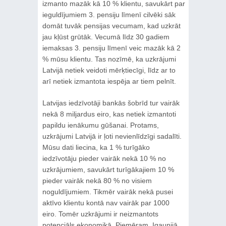
izmanto mazāk kā 10 % klientu, savukārt par
ieguldījumiem 3. pensiju līmenī cilvēki sāk
domāt tuvāk pensijas vecumam, kad uzkrāt
jau kļūst grūtāk. Vecumā līdz 30 gadiem
iemaksas 3. pensiju līmenī veic mazāk kā 2
% mūsu klientu. Tas nozīmē, ka uzkrājumi
Latvijā netiek veidoti mērķtiecīgi, līdz ar to
arī netiek izmantota iespēja ar tiem pelnīt.
Latvijas iedzīvotāji bankās šobrīd tur vairāk
nekā 8 miljardus eiro, kas netiek izmantoti
papildu ienākumu gūšanai. Protams,
uzkrājumi Latvijā ir ļoti nevienlīdzīgi sadalīti.
Mūsu dati liecina, ka 1 % turīgāko
iedzīvotāju pieder vairāk nekā 10 % no
uzkrājumiem, savukārt turīgākajiem 10 %
pieder vairāk nekā 80 % no visiem
noguldījumiem. Tikmēr vairāk nekā pusei
aktīvo klientu kontā nav vairāk par 1000
eiro. Tomēr uzkrājumi ir neizmantots
potenciāls ekonomikā. Piemēram, Igaunijā