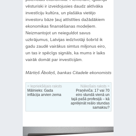
vēsturiski ir izveidojusies daudz aktīvāka
investīciju kultūra, un plašāka vietējo
investoru bāze ļauj attīstīties dažādākiem
ekonomikas finansēšanas modeļiem.
Neizmantojot un neieguldot savus
uzkrājumus, Latvijas iedzīvotāji šobrīd ik
gadu zaudē vairākus simtus miljonus eiro,
un tas ir spēcīgs signāls, ka mums ir laiks
vairāk domāt par investīcijām.
Mārtiņš Āboliņš, bankas Citadele ekonomists
< Iepriekšējais raksts
Nākošais raksts >
Mālnieks: Gada
Praņēviča: 17 vai 70
inflācija arvien zema
eiro stundā vienā un
tajā pašā profesijā – kā
aprēķināt reālo stundas
samaksu?