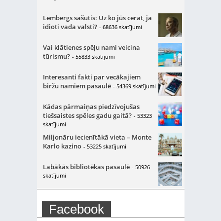
Lembergs sašutis: Uz ko jūs cerat, ja
idioti vada valsti?
- 68636 skatījumi
Vai klātienes spēļu nami veicina
tūrismu?
- 55833 skatījumi
Interesanti fakti par vecākajiem
biržu namiem pasaulē
- 54369 skatījumi
Kādas pārmaiņas piedzīvojušas
tiešsaistes spēles gadu gaitā?
- 53323
skatījumi
Miljonāru iecienītākā vieta – Monte
Karlo kazino
- 53225 skatījumi
Labākās bibliotēkas pasaulē
- 50926
skatījumi
Facebook