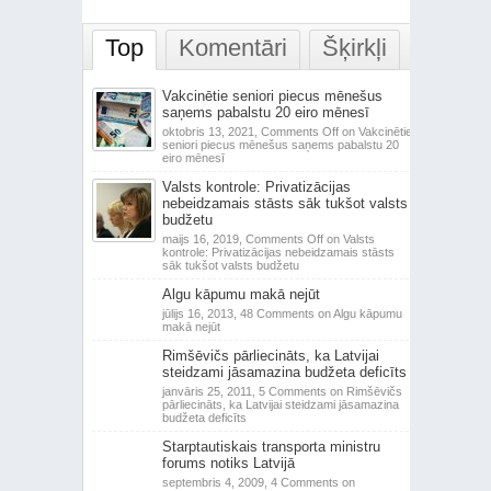
Top
Komentāri
Šķirkļi
Vakcinētie seniori piecus mēnešus
saņems pabalstu 20 eiro mēnesī
oktobris 13, 2021,
Comments Off
on Vakcinētie
seniori piecus mēnešus saņems pabalstu 20
eiro mēnesī
Valsts kontrole: Privatizācijas
nebeidzamais stāsts sāk tukšot valsts
budžetu
maijs 16, 2019,
Comments Off
on Valsts
kontrole: Privatizācijas nebeidzamais stāsts
sāk tukšot valsts budžetu
Algu kāpumu makā nejūt
jūlijs 16, 2013,
48 Comments
on Algu kāpumu
makā nejūt
Rimšēvičs pārliecināts, ka Latvijai
steidzami jāsamazina budžeta deficīts
janvāris 25, 2011,
5 Comments
on Rimšēvičs
pārliecināts, ka Latvijai steidzami jāsamazina
budžeta deficīts
Starptautiskais transporta ministru
forums notiks Latvijā
septembris 4, 2009,
4 Comments
on