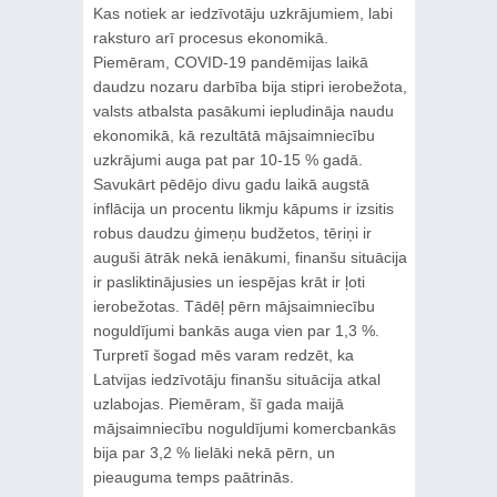
Kas notiek ar iedzīvotāju uzkrājumiem, labi
raksturo arī procesus ekonomikā.
Piemēram, COVID-19 pandēmijas laikā
daudzu nozaru darbība bija stipri ierobežota,
valsts atbalsta pasākumi iepludināja naudu
ekonomikā, kā rezultātā mājsaimniecību
uzkrājumi auga pat par 10-15 % gadā.
Savukārt pēdējo divu gadu laikā augstā
inflācija un procentu likmju kāpums ir izsitis
robus daudzu ģimeņu budžetos, tēriņi ir
auguši ātrāk nekā ienākumi, finanšu situācija
ir pasliktinājusies un iespējas krāt ir ļoti
ierobežotas. Tādēļ pērn mājsaimniecību
noguldījumi bankās auga vien par 1,3 %.
Turpretī šogad mēs varam redzēt, ka
Latvijas iedzīvotāju finanšu situācija atkal
uzlabojas. Piemēram, šī gada maijā
mājsaimniecību noguldījumi komercbankās
bija par 3,2 % lielāki nekā pērn, un
pieauguma temps paātrinās.