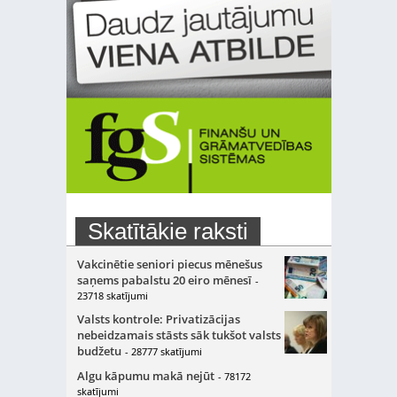
Skatītākie raksti
Vakcinētie seniori piecus mēnešus
saņems pabalstu 20 eiro mēnesī
-
23718 skatījumi
Valsts kontrole: Privatizācijas
nebeidzamais stāsts sāk tukšot valsts
budžetu
- 28777 skatījumi
Algu kāpumu makā nejūt
- 78172
skatījumi