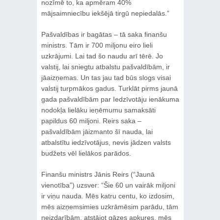
nozīmē to, ka apmēram 40%
mājsaimniecību iekšējā tirgū nepiedalās.”
Pašvaldības ir bagātas – tā saka finanšu
ministrs. Tām ir 700 miljonu eiro lieli
uzkrājumi. Lai tad šo naudu arī tērē. Jo
valstij, lai sniegtu atbalstu pašvaldībām, ir
jāaizņemas. Un tas jau tad būs slogs visai
valstij turpmākos gadus. Turklāt pirms jaunā
gada pašvaldībām par Iedzīvotāju ienākuma
nodokļa lielāku ieņēmumu samaksāti
papildus 60 miljoni. Reirs saka –
pašvaldībām jāizmanto šī nauda, lai
atbalstītu iedzīvotājus, nevis jādzen valsts
budžets vēl lielākos parādos.
Finanšu ministrs Jānis Reirs (“Jaunā
vienotība”) uzsver: “Šie 60 un vairāk miljoni
ir viņu nauda. Mēs katru centu, ko izdosim,
mēs aizņemsimies uzkrāmēsim parādu, tām
neizdarībām, atstājot gāzes apkures, mēs