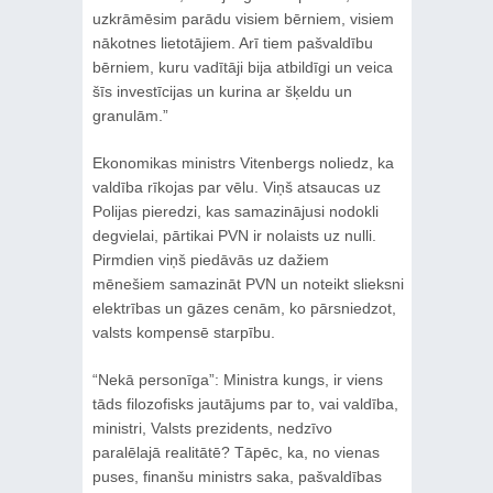
uzkrāmēsim parādu visiem bērniem, visiem
nākotnes lietotājiem. Arī tiem pašvaldību
bērniem, kuru vadītāji bija atbildīgi un veica
šīs investīcijas un kurina ar šķeldu un
granulām.”
Ekonomikas ministrs Vitenbergs noliedz, ka
valdība rīkojas par vēlu. Viņš atsaucas uz
Polijas pieredzi, kas samazinājusi nodokli
degvielai, pārtikai PVN ir nolaists uz nulli.
Pirmdien viņš piedāvās uz dažiem
mēnešiem samazināt PVN un noteikt slieksni
elektrības un gāzes cenām, ko pārsniedzot,
valsts kompensē starpību.
“Nekā personīga”: Ministra kungs, ir viens
tāds filozofisks jautājums par to, vai valdība,
ministri, Valsts prezidents, nedzīvo
paralēlajā realitātē? Tāpēc, ka, no vienas
puses, finanšu ministrs saka, pašvaldības