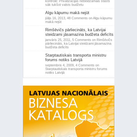
kontrole: Privatizācijas nebeidzamais stāsts
sāk tukšot valsts budžetu
Algu kāpumu makā nejūt
jūlijs 16, 2013,
48 Comments
on Algu kāpumu
makā nejūt
Rimšēvičs pārliecināts, ka Latvijai
steidzami jāsamazina budžeta deficīts
janvāris 25, 2011,
5 Comments
on Rimšēvičs
pārliecināts, ka Latvijai steidzami jāsamazina
budžeta deficīts
Starptautiskais transporta ministru
forums notiks Latvijā
septembris 4, 2009,
4 Comments
on
Starptautiskais transporta ministru forums
notiks Latvijā