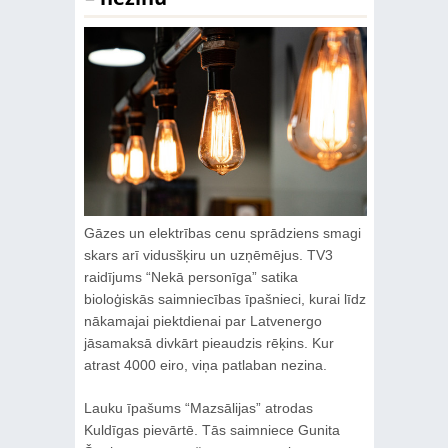
Gāzes un elektrības cenu sprādziens smagi
skars arī vidusšķiru un uzņēmējus. TV3
raidījums “Nekā personīga” satika
bioloģiskās saimniecības īpašnieci, kurai līdz
nākamajai piektdienai par Latvenergo
jāsamaksā divkārt pieaudzis rēķins. Kur
atrast 4000 eiro, viņa patlaban nezina.
Lauku īpašums “Mazsālijas” atrodas
Kuldīgas pievārtē. Tās saimniece Gunita