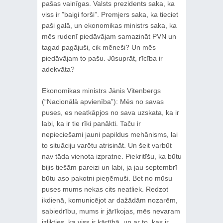
pašas vainīgas. Valsts prezidents saka, ka
viss ir ”baigi forši”. Premjers saka, ka tieciet
paši galā, un ekonomikas ministrs saka, ka
mēs rudenī piedāvājam samazināt PVN un
tagad pagājuši, cik mēneši? Un mēs
piedāvājam to pašu. Jūsuprāt, rīcība ir
adekvāta?
Ekonomikas ministrs Jānis Vitenbergs
(“Nacionālā apvienība”): Mēs no savas
puses, es neatkāpjos no sava uzskata, ka ir
labi, ka ir tie rīki panākti. Taču ir
nepieciešami jauni papildus mehānisms, lai
to situāciju varētu atrisināt. Un šeit varbūt
nav tāda vienota izpratne. Piekritīšu, ka būtu
bijis tiešām pareizi un labi, ja jau septembrī
būtu aso pakotni pieņēmuši. Bet no mūsu
puses mums nekas cits neatliek. Redzot
ikdienā, komunicējot ar dažādām nozarēm,
sabiedrību, mums ir jārīkojas, mēs nevaram
izlikties, ka viss ir kārtībā, un ar to, kas ir