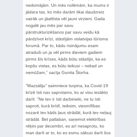
nedomājām. Un mēs nolēmām, ka mums ir
jādara tas, ko mēs darām tikai daudzreiz
vairāk un jāattīsta vēl jauni virzieni. Gada
nogalē jau mēs par savu
pārstrukturizēšanos par savu veidu kā
pārdzīvot krīzi, stāstījām vislatvijas tūrisma
forumā. Par to, kādu risinājumu esam
atraduši un ja vēl pirms dieviem gadiem
pirms šīs krīzes, kāds būtu stāstījis, ka es
kopšu vistas, es būtu teikusi – nekad un
nemūžam,” sacīja Gunita Štorha.
“Mazsāliju” saimniece turpina, ka Covid-19
krīzē īsti nav saprotams, ko ar visu iesākto
darīt. “Ne tev ir īsti darbinieki, ne tu īsti
saproti, kurā brīdī, teiksim, viesmīlības
nozarē tev kāds ļaus strādāt, kurā tev neļauj
strādāt. Bet patlaban, saņemot elektrības
rēķini par decembri, es arī nesaprotu, ko
man darīt ar to, ko es esmu sākusi darīt šos