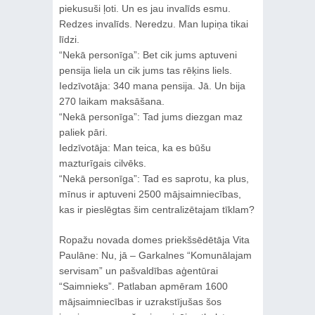
piekusuši ļoti. Un es jau invalīds esmu.
Redzes invalīds. Neredzu. Man lupiņa tikai
līdzi.
“Nekā personīga”: Bet cik jums aptuveni
pensija liela un cik jums tas rēķins liels.
Iedzīvotāja: 340 mana pensija. Jā. Un bija
270 laikam maksāšana.
“Nekā personīga”: Tad jums diezgan maz
paliek pāri.
Iedzīvotāja: Man teica, ka es būšu
mazturīgais cilvēks.
“Nekā personīga”: Tad es saprotu, ka plus,
mīnus ir aptuveni 2500 mājsaimniecības,
kas ir pieslēgtas šim centralizētajam tīklam?
Ropažu novada domes priekšsēdētāja Vita
Paulāne: Nu, jā – Garkalnes “Komunālajam
servisam” un pašvaldības aģentūrai
“Saimnieks”. Patlaban apmēram 1600
mājsaimniecības ir uzrakstījušas šos