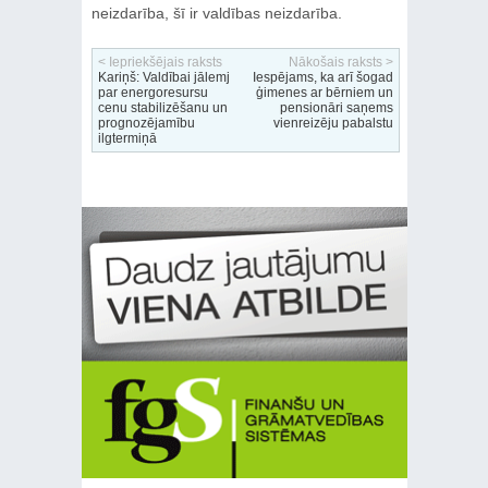
neizdarība, šī ir valdības neizdarība.
< Iepriekšējais raksts
Nākošais raksts >
Kariņš: Valdībai jālemj
Iespējams, ka arī šogad
par energoresursu
ģimenes ar bērniem un
cenu stabilizēšanu un
pensionāri saņems
prognozējamību
vienreizēju pabalstu
ilgtermiņā