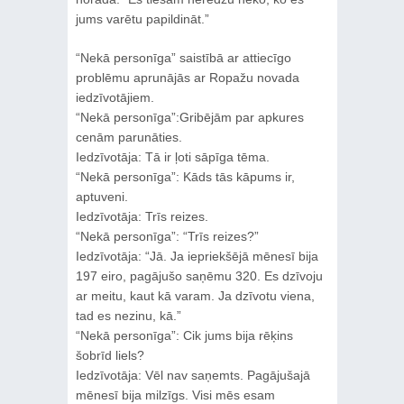
jums varētu papildināt.”
“Nekā personīga” saistībā ar attiecīgo
problēmu aprunājās ar Ropažu novada
iedzīvotājiem.
“Nekā personīga”:Gribējām par apkures
cenām parunāties.
Iedzīvotāja: Tā ir ļoti sāpīga tēma.
“Nekā personīga”: Kāds tās kāpums ir,
aptuveni.
Iedzīvotāja: Trīs reizes.
“Nekā personīga”: “Trīs reizes?”
Iedzīvotāja: “Jā. Ja iepriekšējā mēnesī bija
197 eiro, pagājušo saņēmu 320. Es dzīvoju
ar meitu, kaut kā varam. Ja dzīvotu viena,
tad es nezinu, kā.”
“Nekā personīga”: Cik jums bija rēķins
šobrīd liels?
Iedzīvotāja: Vēl nav saņemts. Pagājušajā
mēnesī bija milzīgs. Visi mēs esam