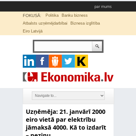
par mums
FOKUSĀ:
Politika
Banku bizness
Atbalsts uzņēmējdarbībai
Biznesa izglītība
Eiro Latvijā
Uzņēmēja: 21. janvārī 2000
eiro vietā par elektrību
jāmaksā 4000. Kā to izdarīt
– nezinu