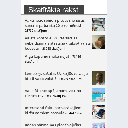
Skatītākie raksti
Vakcinētie seniori piecus mēnešus
saņems pabalstu 20 eiro mēnesī
-
23730 skatījumi
Valsts kontrole: Privatizācijas
nebeidzamais stāsts sāk tukšot valsts
budžetu
- 28788 skatījumi
Algu kāpumu makā nejūt
- 78186
skatījumi
Lembergs sašutis: Uz ko jūs cerat, ja
idioti vada valsti?
- 68639 skatījumi
Vai klātienes spēļu nami veicina
tūrismu?
- 55886 skatījumi
Interesanti fakti par vecākajiem
biržu namiem pasaulē
- 54417 skatījumi
Kādas pārmaiņas piedzīvojušas