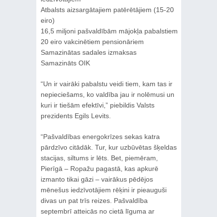
Atbalsts aizsargātajiem patērētājiem (15-20
eiro)
16,5 miljoni pašvaldībām mājokļa pabalstiem
20 eiro vakcinētiem pensionāriem
Samazinātas sadales izmaksas
Samazināts OIK
“Un ir vairāki pabalstu veidi tiem, kam tas ir
nepieciešams, ko valdība jau ir nolēmusi un
kuri ir tiešām efektīvi,” piebildis Valsts
prezidents Egils Levits.
“Pašvaldības energokrīzes sekas katra
pārdzīvo citādāk. Tur, kur uzbūvētas šķeldas
stacijas, siltums ir lēts. Bet, piemēram,
Pierīgā – Ropažu pagastā, kas apkurē
izmanto tikai gāzi – vairākus pēdējos
mēnešus iedzīvotājiem rēķini ir pieauguši
divas un pat trīs reizes. Pašvaldība
septembrī atteicās no cietā līguma ar