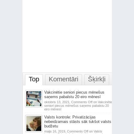
Top
Komentāri
Šķirkļi
Vakcinētie seniori piecus mēnešus
saņems pabalstu 20 eiro mēnesī
oktobris 13, 2021,
Comments Off
on Vakcinētie
seniori piecus mēnešus saņems pabalstu 20
eiro mēnesī
Valsts kontrole: Privatizācijas
nebeidzamais stāsts sāk tukšot valsts
budžetu
maijs 16, 2019,
Comments Off
on Valsts