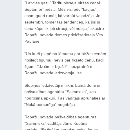
“Latvijas gāzi.” Tarifu piesēja biržas cenai.
Septembrī mēs… Mēs visi pēc “kaujas”
esam gudri runāt, kā varbūt vajadzēja. Jo
septembrī, tomēr tās tendences, ka šis šī
cena kāps tik ļoti strauji, vēl nebija,” skaidro
Ropažu novada domes priekšsēdētāja Vita
Paulāne.
“Un kurš pieņēma lēmumu par biržas cenām
noslēgt līgumu, nevis par fiksēto cenu, kādi
līgumi līdz šim ir bijuši?” neizpratnē ir
Ropažu novada iedzīvotāja Ilze.
Stopiņos iedzīvotāji ir nikni. Lamā domi un
pašvaldības aģentūru “Saimnieks”, kas
nodrošina apkuri. Tās vadītājs aprunāties ar
“Nekā personīga” negribēja.
Ropažu novada pašvaldības aģentūras
”Saimnieks” vadītājs Jānis Kopāns
norāda: “Es tiešām neredzu neko, ko es