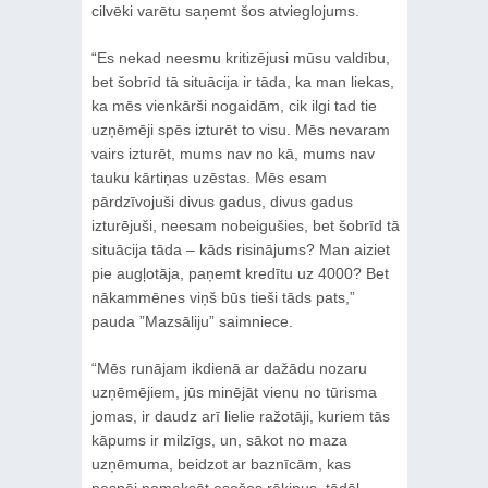
cilvēki varētu saņemt šos atvieglojums.
“Es nekad neesmu kritizējusi mūsu valdību,
bet šobrīd tā situācija ir tāda, ka man liekas,
ka mēs vienkārši nogaidām, cik ilgi tad tie
uzņēmēji spēs izturēt to visu. Mēs nevaram
vairs izturēt, mums nav no kā, mums nav
tauku kārtiņas uzēstas. Mēs esam
pārdzīvojuši divus gadus, divus gadus
izturējuši, neesam nobeigušies, bet šobrīd tā
situācija tāda – kāds risinājums? Man aiziet
pie augļotāja, paņemt kredītu uz 4000? Bet
nākammēnes viņš būs tieši tāds pats,”
pauda ”Mazsāliju” saimniece.
“Mēs runājam ikdienā ar dažādu nozaru
uzņēmējiem, jūs minējāt vienu no tūrisma
jomas, ir daudz arī lielie ražotāji, kuriem tās
kāpums ir milzīgs, un, sākot no maza
uzņēmuma, beidzot ar baznīcām, kas
nespēj nomaksāt esošos rēķinus, tādēļ