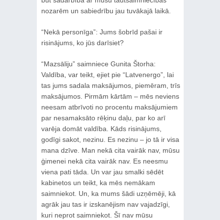
nozarēm un sabiedrību jau tuvākajā laikā.
“Nekā personīga”: Jums šobrīd pašai ir
risinājums, ko jūs darīsiet?
“Mazsāliju” saimniece Gunita Štorha:
Valdība, var teikt, ejiet pie “Latvenergo”, lai
tas jums sadala maksājumos, piemēram, trīs
maksājumos. Pirmām kārtām – mēs neviens
neesam atbrīvoti no procentu maksājumiem
par nesamaksāto rēķinu daļu, par ko arī
varēja domāt valdība. Kāds risinājums,
godīgi sakot, nezinu. Es nezinu – jo tā ir visa
mana dzīve. Man nekā cita vairāk nav, mūsu
ģimenei nekā cita vairāk nav. Es neesmu
viena pati tāda. Un var jau smalki sēdēt
kabinetos un teikt, ka mēs nemākam
saimniekot. Un, ka mums šādi uzņēmēji, kā
agrāk jau tas ir izskanējism nav vajadzīgi,
kuri neprot saimniekot. Šī nav mūsu