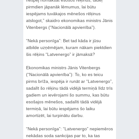
pirmdien jāpanāk lēmumus, lai būtu
iespējams tuvākajos mēnešos rēķinus
atslogot,” skaidro ekonomikas ministrs Jānis
Vitenbergs (“Nacionālā apvienība”).
“Nekā personīga”: Bet tad kāda ir jūsu
atbilde uzņēmējam, kuram nākam piektdien
šis rēķins “Latvenergo” ir jāmaksā?
Ekonomikas ministrs Jānis Vitenbergs
(“Nacionālā apvienība”): To, ko es teicu
pirms brīža, iespēja ir runāt ar “Latvenergo”,
sadalīt šo rēķinu tādā vidējā termiņā līdz trīs
gadiem un ievērojami šo summu, kas būtu
esošajos mēnešos, sadalīti tādā vidējā
termiņā, lai būtu iespējams šo laiku
amortizēt, lai turpinātu darbu.
“Nekā personīga”: “Latvenergo” nepiemēros
nekādas soda sankcijas par to, ka tas