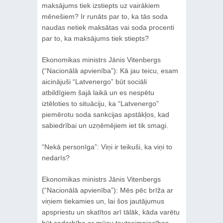
maksājums tiek izstiepts uz vairākiem
mēnešiem? Ir runāts par to, ka tās soda
naudas netiek maksātas vai soda procenti
par to, ka maksājums tiek stiepts?
Ekonomikas ministrs Jānis Vitenbergs
(“Nacionālā apvienība”): Kā jau teicu, esam
aicinājuši “Latvenergo” būt sociāli
atbildīgiem šajā laikā un es nespētu
iztēloties to situāciju, ka “Latvenergo”
piemērotu soda sankcijas apstākļos, kad
sabiedrībai un uzņēmējiem iet tik smagi.
“Nekā personīga”: Viņi ir teikuši, ka viņi to
nedarīs?
Ekonomikas ministrs Jānis Vitenbergs
(“Nacionālā apvienība”): Mēs pēc brīža ar
viņiem tiekamies un, lai šos jautājumus
apspriestu un skatītos arī tālāk, kāda varētu
būt sadarbība ar mūsu tautsaimniecības