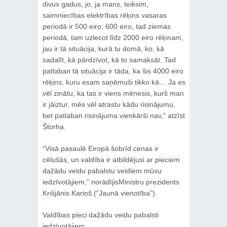
divus gadus, jo, ja mans, teiksim,
saimniecības elektrības rēķins vasaras
periodā ir 500 eiro, 600 eiro, tad ziemas
periodā, tam uzlecot līdz 2000 eiro rēķinam,
jau ir tā situācija, kurā tu domā, ko, kā
sadalīt, kā pārdzīvot, kā to samaksāt. Tad
patlaban tā situācija ir tāda, ka šis 4000 eiro
rēķins, kuru esam saņēmuši tikko kā… Ja es
vēl zinātu, ka tas ir viens mēnesis, kurš man
ir jāiztur, mēs vēl atrastu kādu risinājumu,
bet patlaban risinājuma vienkārši nav,” atzīst
Štorha.
“Visā pasaulē Eiropā šobrīd cenas ir
cēlušās, un valdība ir atbildējusi ar pieciem
dažādu veidu pabalstu veidiem mūsu
iedzīvotājiem,” norādījisMinistru prezidents
Krišjānis Kariņš (“Jaunā vienotība”).
Valdības pieci dažādu veidu pabalsti
iedzīvotājiem