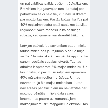
un pašvaldības palīdz pašiem trūcīgākajiem.
Bet visiem ir jāgatavojas tam, ka tūdaļ pēc
pabalstiem sāks nākt tie, kuri nav uzskatāmi
par mazturīgajiem. Pastāv bažas, ka līdz pat
40% mājsaimniecību īpaši attālākos Latvijas
reģionos tuvāko mēnešu laikā sasniegs
robežu, kad ģimenei var draudēt trūkums.
Latvijas pašvaldību savienības padomnieks
tautsaimniecības jautājumos Aino Salmiņš
sacīja: “Ja mēs skatāmies pēc tā apjoma, ko
saņem sociālās sadaļas ietvarā. Tad tas
atbalsts ir apmēram 6% mājsaimniecību. Un
tas ir risks, jo pēc mūsu rēķiniem apmēram
40% mājsaimniecību ir grūtības. Un tas
nozīmē to, ja šīs mājsaimniecības, kuras
nav atzītas par trūcīgiem un nav atzītas par
maznodrošinātiem, liela daļa savus
ieņēmumus patērē uz komunālajiem
maksājumiem, siltumapgādei, elektrībai. Tas