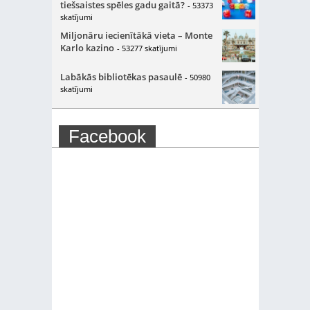
tiešsaistes spēles gadu gaitā?
- 53373
skatījumi
Miljonāru iecienītākā vieta – Monte
Karlo kazino
- 53277 skatījumi
Labākās bibliotēkas pasaulē
- 50980
skatījumi
Facebook