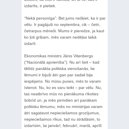
izdarīts, ir pietiek.
“Nekā personīga”: Bet jums nešķiet, ka ir par
vēlu. Ir pagājuši no septembra, cik – četri,
četrarpus mēneši. Mums ir pieredze, ja kaut
ko ļoti gribam, mēs varam nedēļas laikā
izdarīt.
Ekonomikas ministrs Jānis Vitenbergs
(“Nacionālā apvienība”): Nu arī šeit – kad
tiklīdz panākta politiska vienošanās, tie
lēmumi ir bijuši ātri gan par sadali bija
iespējams. No mūsu puses, mēs to varam
īstenot. Nu, ko es varu teikt – par vēlu. Nu,
tas neatbrīvo mūs no pienākuma rīkoties
šobrīd un, ja mēs pirmdien arī panākam
politisku lēmumu, mēs no ministrijas varam
ātri sagatavot nepieciešamos grozījumus,
nepieciešamos rīkus, tad nu strādāsim, to
izdarīsim, lai janvārī, februārī, martā, aprīlī