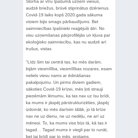
Štorha ar vīru īpašumā uzņem viesus,
audzē briežus, brūvē stiprinātus dzērienus.
Covid-19 laiks kopš 2020.gada sākuma
viņiem bijis smags pārbaudījums. Bet
saimniecības īpašnieki reaģējuši ātri. No
visu uzņemšanas pārprofilējās un kļuva par
ekoloģisko saimniecību, kas nu audzē arī
trušus, vistas.
“Līdz šim tai centrā tas, ko mēs darām,
bijām viesmīlība, viesmīlības nozares, esam
neliels viesu nams ar ēdināšanas
pakalpojumu. Un pirms diviem gadiem,
sākoties Covid-19 krīzei, mēs ļoti strauji
pieņēmām lēmumu, ka tas nav uz īsu brīdi,
ka mums ir jāspēj pārstrukturizēties, jāspēj
izdomāt, ko mēs darīsim tālāk, jo tā krīze
nav ne uz dienu, ne uz nedēļu, ne arī uz
mēnesi. To, ka mums viss būs tā, kā tas ir
tagad… Tagad mums ir viegli par to runāt,
bet tai brīdī par to mēs, protams,