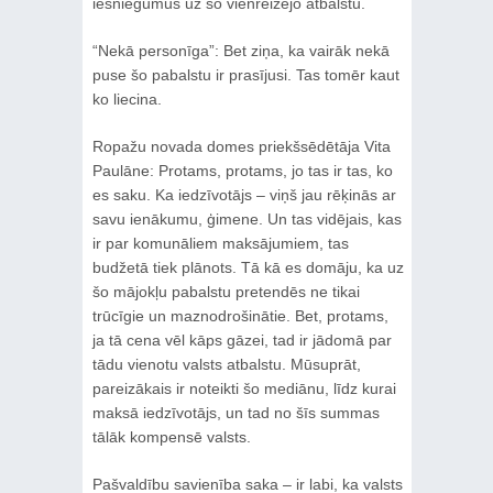
iesniegumus uz šo vienreizējo atbalstu.
“Nekā personīga”: Bet ziņa, ka vairāk nekā
puse šo pabalstu ir prasījusi. Tas tomēr kaut
ko liecina.
Ropažu novada domes priekšsēdētāja Vita
Paulāne: Protams, protams, jo tas ir tas, ko
es saku. Ka iedzīvotājs – viņš jau rēķinās ar
savu ienākumu, ģimene. Un tas vidējais, kas
ir par komunāliem maksājumiem, tas
budžetā tiek plānots. Tā kā es domāju, ka uz
šo mājokļu pabalstu pretendēs ne tikai
trūcīgie un maznodrošinātie. Bet, protams,
ja tā cena vēl kāps gāzei, tad ir jādomā par
tādu vienotu valsts atbalstu. Mūsuprāt,
pareizākais ir noteikti šo mediānu, līdz kurai
maksā iedzīvotājs, un tad no šīs summas
tālāk kompensē valsts.
Pašvaldību savienība saka – ir labi, ka valsts