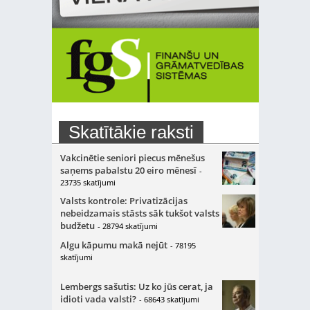
Skatītākie raksti
Vakcinētie seniori piecus mēnešus
saņems pabalstu 20 eiro mēnesī
-
23735 skatījumi
Valsts kontrole: Privatizācijas
nebeidzamais stāsts sāk tukšot valsts
budžetu
- 28794 skatījumi
Algu kāpumu makā nejūt
- 78195
skatījumi
Lembergs sašutis: Uz ko jūs cerat, ja
idioti vada valsti?
- 68643 skatījumi