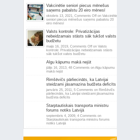
Vakcinētie seniori piecus mēnešus
saņems pabalstu 20 eiro mēnesī
oktobris 13, 2021,
Comments Off
on Vakcinētie
seniori piecus mēnešus saņems pabalstu 20
eiro mēnesī
Valsts kontrole: Privatizācijas
nebeidzamais stāsts sāk tukšot valsts
budžetu
maijs 16, 2019,
Comments Off
on Valsts
kontrole: Privatizācijas nebeidzamais stāsts
sāk tukšot valsts budžetu
Algu kāpumu makā nejūt
jūlijs 16, 2013,
48 Comments
on Algu kāpumu
makā nejūt
Rimšēvičs pārliecināts, ka Latvijai
steidzami jāsamazina budžeta deficīts
janvāris 25, 2011,
5 Comments
on Rimšēvičs
pārliecināts, ka Latvijai steidzami jāsamazina
budžeta deficīts
Starptautiskais transporta ministru
forums notiks Latvijā
septembris 4, 2009,
4 Comments
on
Starptautiskais transporta ministru forums
notiks Latvijā