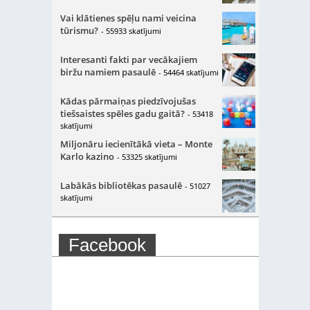
Vai klātienes spēļu nami veicina
tūrismu?
- 55933 skatījumi
Interesanti fakti par vecākajiem
biržu namiem pasaulē
- 54464 skatījumi
Kādas pārmaiņas piedzīvojušas
tiešsaistes spēles gadu gaitā?
- 53418
skatījumi
Miljonāru iecienītākā vieta – Monte
Karlo kazino
- 53325 skatījumi
Labākās bibliotēkas pasaulē
- 51027
skatījumi
Facebook