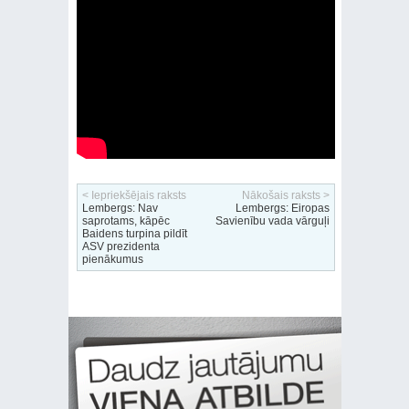
< Iepriekšējais raksts
Nākošais raksts >
Lembergs: Nav
Lembergs: Eiropas
saprotams, kāpēc
Savienību vada vārguļi
Baidens turpina pildīt
ASV prezidenta
pienākumus