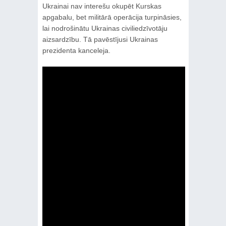
Ukrainai nav interešu okupēt Kurskas
apgabalu, bet militārā operācija turpināsies,
lai nodrošinātu Ukrainas civiliedzīvotāju
aizsardzību. Tā pavēstījusi Ukrainas
prezidenta kanceleja.