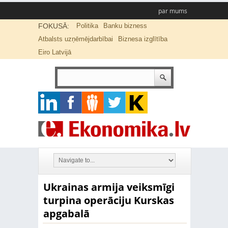
par mums
FOKUSĀ:
Politika
Banku bizness
Atbalsts uzņēmējdarbībai
Biznesa izglītība
Eiro Latvijā
Ukrainas armija veiksmīgi
turpina operāciju Kurskas
apgabalā