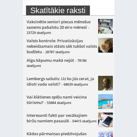
Skatītākie raksti
Vakcinētie seniori piecus mēnešus
saņems pabalstu 20 eiro mēnesī
-
23729 skatījumi
Valsts kontrole: Privatizācijas
nebeidzamais stāsts sāk tukšot valsts
budžetu
- 28787 skatījumi
Algu kāpumu makā nejūt
- 78186
skatījumi
Lembergs sašutis: Uz ko jūs cerat, ja
idioti vada valsti?
- 68639 skatījumi
Vai klātienes spēļu nami veicina
tūrismu?
- 55884 skatījumi
Interesanti fakti par vecākajiem
biržu namiem pasaulē
- 54415 skatījumi
Kādas pārmaiņas piedzīvojušas