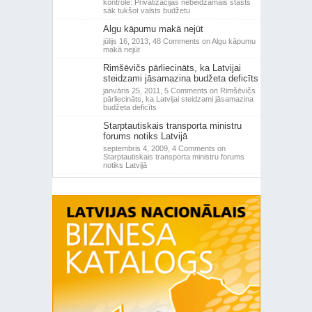
kontrole: Privatizācijas nebeidzamais stāsts
sāk tukšot valsts budžetu
Algu kāpumu makā nejūt
jūlijs 16, 2013,
48 Comments
on Algu kāpumu
makā nejūt
Rimšēvičs pārliecināts, ka Latvijai
steidzami jāsamazina budžeta deficīts
janvāris 25, 2011,
5 Comments
on Rimšēvičs
pārliecināts, ka Latvijai steidzami jāsamazina
budžeta deficīts
Starptautiskais transporta ministru
forums notiks Latvijā
septembris 4, 2009,
4 Comments
on
Starptautiskais transporta ministru forums
notiks Latvijā