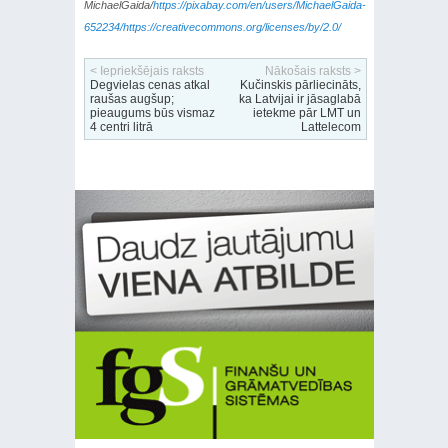
MichaelGaida/
https://pixabay.com/en/users/MichaelGaida-
652234/https://creativecommons.org/licenses/by/2.0/
< Iepriekšējais raksts
Nākošais raksts >
Degvielas cenas atkal
Kučinskis pārliecināts,
raušas augšup;
ka Latvijai ir jāsaglabā
pieaugums būs vismaz
ietekme pār LMT un
4 centri litrā
Lattelecom