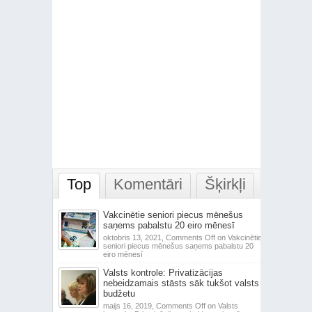
Top
Komentāri
Šķirkļi
Vakcinētie seniori piecus mēnešus
saņems pabalstu 20 eiro mēnesī
oktobris 13, 2021,
Comments Off
on Vakcinētie
seniori piecus mēnešus saņems pabalstu 20
eiro mēnesī
Valsts kontrole: Privatizācijas
nebeidzamais stāsts sāk tukšot valsts
budžetu
maijs 16, 2019,
Comments Off
on Valsts