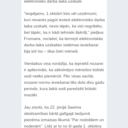
elektronisko darba laika uzskaiti.
“Iespējams, 1.oktobrī būs vēl uzņēmumi,
kuri nevarēs pagūt ieviest elektronisko darba
laika uzskaiti, nevis tāpēc, ka viņi negribētu,
bet tāpēc, ka ir kādi tehniski šķēršļi,” pieļāva
Fromane, norādot, ka termiņš elektroniskās
darba laika uzskaites sistēmas ieviešanai
bija ļoti īss – tikai četri mēneši.
Vienlaikus viņa norādīja, ka iepriekš nozarei
ir apliecināts, ka sākotnējos mēnešos būtiski
sodi netiks piemēroti. Pēc viņas sacītā,
nozarei normu ieviešanai tiks dots divu gadu
periods, kura laikā sodi paredzēti būtiski
mazāki.
Jau ziņots, ka 22. jūnijā Saeima
steidzamības kārtā galīgajā lasījumā
pieņēma izmaiņas likumā “Par nodokļiem un
nodevām”. Līdz ar to no šī gada 1. oktobra