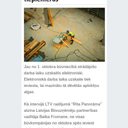
Jau no 1. oktobra būvniecībā strādājošo
darba laiku uzskaitīs elektroniski.
Elektroniskā darba laika uzskaite tiek
ieviesta, lai mazinātu tā dēvētās aplokšņu
algas.
Kā intervijā LTV raidījumā “Rīta Panorāma”
atzina Latvijas Būvuzņēmēju partnerības
vadītāja Baiba Fromane, ne visas
būvkompānijas no oktobra spēs ieviest