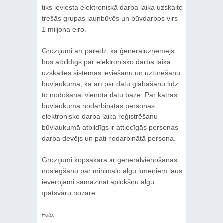
tiks ieviesta elektroniskā darba laika uzskaite
trešās grupas jaunbūvēs un būvdarbos virs
1 miljona eiro.
Grozījumi arī paredz, ka ģenerāluzņēmējs
būs atbildīgs par elektronisko darba laika
uzskaites sistēmas ieviešanu un uzturēšanu
būvlaukumā, kā arī par datu glabāšanu līdz
to nodošanai vienotā datu bāzē. Par katras
būvlaukumā nodarbinātās personas
elektronisko darba laika reģistrēšanu
būvlaukumā atbildīgs ir attiecīgās personas
darba devējs un pati nodarbinātā persona.
Grozījumi kopsakarā ar ģenerālvienošanās
noslēgšanu par minimālo algu līmeņiem ļaus
ievērojami samazināt aplokšņu algu
īpatsvaru nozarē.
Foto: