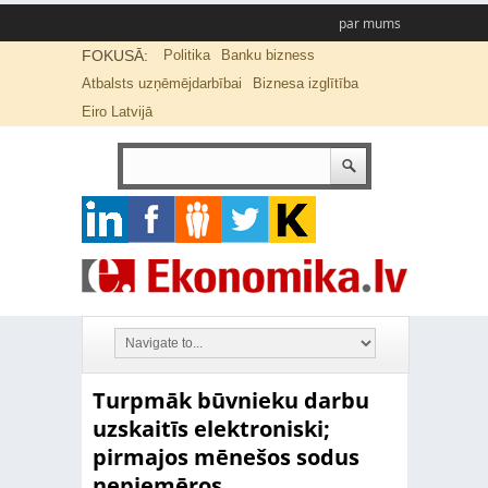
par mums
FOKUSĀ:
Politika
Banku bizness
Atbalsts uzņēmējdarbībai
Biznesa izglītība
Eiro Latvijā
Turpmāk būvnieku darbu
uzskaitīs elektroniski;
pirmajos mēnešos sodus
nepiemēros