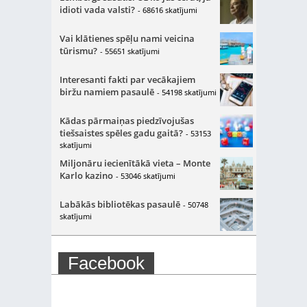
idioti vada valsti?
- 68616 skatījumi
Vai klātienes spēļu nami veicina
tūrismu?
- 55651 skatījumi
Interesanti fakti par vecākajiem
biržu namiem pasaulē
- 54198 skatījumi
Kādas pārmaiņas piedzīvojušas
tiešsaistes spēles gadu gaitā?
- 53153
skatījumi
Miljonāru iecienītākā vieta – Monte
Karlo kazino
- 53046 skatījumi
Labākās bibliotēkas pasaulē
- 50748
skatījumi
Facebook