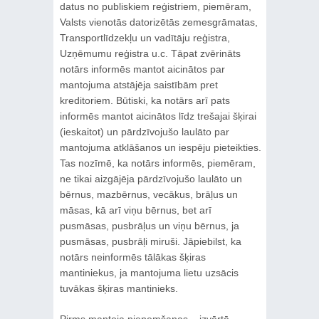
datus no publiskiem reģistriem, piemēram,
Valsts vienotās datorizētās zemesgrāmatas,
Transportlīdzekļu un vadītāju reģistra,
Uzņēmumu reģistra u.c. Tāpat zvērināts
notārs informēs mantot aicinātos par
mantojuma atstājēja saistībām pret
kreditoriem. Būtiski, ka notārs arī pats
informēs mantot aicinātos līdz trešajai šķirai
(ieskaitot) un pārdzīvojušo laulāto par
mantojuma atklāšanos un iespēju pieteikties.
Tas nozīmē, ka notārs informēs, piemēram,
ne tikai aizgājēja pārdzīvojušo laulāto un
bērnus, mazbērnus, vecākus, brāļus un
māsas, kā arī viņu bērnus, bet arī
pusmāsas, pusbrāļus un viņu bērnus, ja
pusmāsas, pusbrāļi miruši. Jāpiebilst, ka
notārs neinformēs tālākas šķiras
mantiniekus, ja mantojuma lietu uzsācis
tuvākas šķiras mantinieks.
Pirms mantoja pieņemšanas – izvērtē