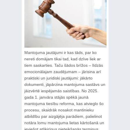
Mantojuma jautājumi ir kas tāds, par ko
nereti domājam tikai tad, kad dzīve liek ar
tiem saskarties. Taču šādos brīžos – līdzās
emocionālajam zaudējumam – jārisina arī
praktiski un juridiski jautājumi: jākārto
dokumenti, jāpārzina mantojuma sastāvs un
jāizvērtē iespējamās saistības. No 2025.
gada 1. janvāra stājās spēkā jaunā
mantojuma tiesību reforma, kas atvieglo šo
procesu, skaidrāk nosakot mantinieku
atbildību par aizgājēja parādiem, palielinot
notāra lomu mantojuma lietas kārtošanā un
ieviešot atšķirīgus pieteikšanās termiņus