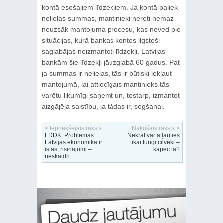
kontā esošajiem līdzekļiem. Ja kontā paliek
nelielas summas, mantinieki nereti nemaz
neuzsāk mantojuma procesu, kas noved pie
situācijas, kurā bankas kontos ilgstoši
saglabājas neizmantoti līdzekļi. Latvijas
bankām šie līdzekļi jāuzglabā 60 gadus. Pat
ja summas ir nelielas, tās ir būtiski iekļaut
mantojumā, lai attiecīgais mantinieks tās
varētu likumīgi saņemt un, tostarp, izmantot
aizgājēja saistību, ja tādas ir, segšanai.
< Iepriekšējais raksts
Nākošais raksts >
LDDK: Problēmas
Nekrāt var atļauties
Latvijas ekonomikā ir
tikai turīgi cilvēki –
īstas, risinājumi –
kāpēc tā?
neskaidri