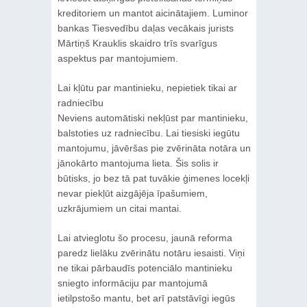
kreditoriem un mantot aicinātajiem. Luminor
bankas Tiesvedību daļas vecākais jurists
Mārtiņš Krauklis skaidro trīs svarīgus
aspektus par mantojumiem.
Lai kļūtu par mantinieku, nepietiek tikai ar
radniecību
Neviens automātiski nekļūst par mantinieku,
balstoties uz radniecību. Lai tiesiski iegūtu
mantojumu, jāvēršas pie zvērināta notāra un
jānokārto mantojuma lieta. Šis solis ir
būtisks, jo bez tā pat tuvākie ģimenes locekļi
nevar piekļūt aizgājēja īpašumiem,
uzkrājumiem un citai mantai.
Lai atvieglotu šo procesu, jaunā reforma
paredz lielāku zvērinātu notāru iesaisti. Viņi
ne tikai pārbaudīs potenciālo mantinieku
sniegto informāciju par mantojumā
ietilpstošo mantu, bet arī patstāvīgi iegūs