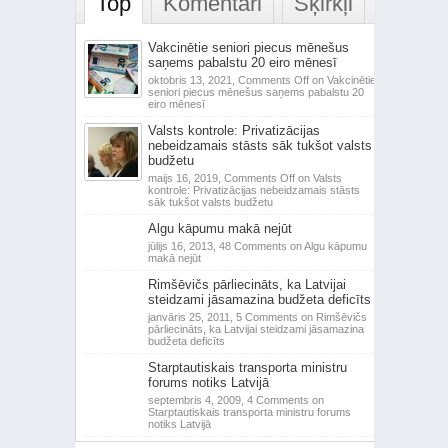
Top
Komentāri
Šķirkļi
Vakcinētie seniori piecus mēnešus
saņems pabalstu 20 eiro mēnesī
oktobris 13, 2021,
Comments Off
on Vakcinētie
seniori piecus mēnešus saņems pabalstu 20
eiro mēnesī
Valsts kontrole: Privatizācijas
nebeidzamais stāsts sāk tukšot valsts
budžetu
maijs 16, 2019,
Comments Off
on Valsts
kontrole: Privatizācijas nebeidzamais stāsts
sāk tukšot valsts budžetu
Algu kāpumu makā nejūt
jūlijs 16, 2013,
48 Comments
on Algu kāpumu
makā nejūt
Rimšēvičs pārliecināts, ka Latvijai
steidzami jāsamazina budžeta deficīts
janvāris 25, 2011,
5 Comments
on Rimšēvičs
pārliecināts, ka Latvijai steidzami jāsamazina
budžeta deficīts
Starptautiskais transporta ministru
forums notiks Latvijā
septembris 4, 2009,
4 Comments
on
Starptautiskais transporta ministru forums
notiks Latvijā