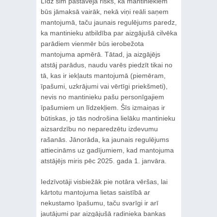
Līdz šim pastāvēja risks, ka mantiniekiem
būs jāmaksā vairāk, nekā viņi reāli saņem
mantojumā, taču jaunais regulējums paredz,
ka mantinieku atbildība par aizgājušā cilvēka
parādiem vienmēr būs ierobežota
mantojuma apmērā. Tātad, ja aizgājējs
atstāj parādus, naudu varēs piedzīt tikai no
tā, kas ir iekļauts mantojumā (piemēram,
īpašumi, uzkrājumi vai vērtīgi priekšmeti),
nevis no mantinieku pašu personīgajiem
īpašumiem un līdzekļiem. Šīs izmaiņas ir
būtiskas, jo tās nodrošina lielāku mantinieku
aizsardzību no neparedzētu izdevumu
rašanās. Jānorāda, ka jaunais regulējums
attiecināms uz gadījumiem, kad mantojuma
atstājējs miris pēc 2025. gada 1. janvāra.
Iedzīvotāji visbiežāk pie notāra vēršas, lai
kārtotu mantojuma lietas saistībā ar
nekustamo īpašumu, taču svarīgi ir arī
jautājumi par aizgājušā radinieka bankas