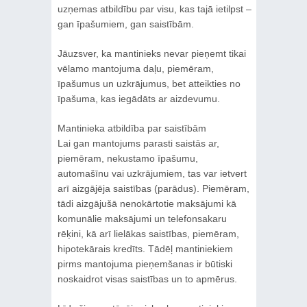
uzņemas atbildību par visu, kas tajā ietilpst –
gan īpašumiem, gan saistībām.
Jāuzsver, ka mantinieks nevar pieņemt tikai
vēlamo mantojuma daļu, piemēram,
īpašumus un uzkrājumus, bet atteikties no
īpašuma, kas iegādāts ar aizdevumu.
Mantinieka atbildība par saistībām
Lai gan mantojums parasti saistās ar,
piemēram, nekustamo īpašumu,
automašīnu vai uzkrājumiem, tas var ietvert
arī aizgājēja saistības (parādus). Piemēram,
tādi aizgājušā nenokārtotie maksājumi kā
komunālie maksājumi un telefonsakaru
rēķini, kā arī lielākas saistības, piemēram,
hipotekārais kredīts. Tādēļ mantiniekiem
pirms mantojuma pieņemšanas ir būtiski
noskaidrot visas saistības un to apmērus.