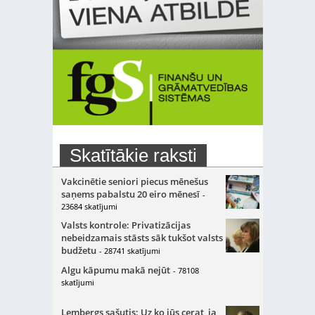
Skatītākie raksti
Vakcinētie seniori piecus mēnešus
saņems pabalstu 20 eiro mēnesī
-
23684 skatījumi
Valsts kontrole: Privatizācijas
nebeidzamais stāsts sāk tukšot valsts
budžetu
- 28741 skatījumi
Algu kāpumu makā nejūt
- 78108
skatījumi
Lembergs sašutis: Uz ko jūs cerat, ja