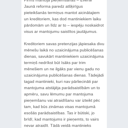
Jaunā reforma paredz atšķirīgus
pieteikšanās termiņus mantot aicinātajiem
un kreditoriem, kas dod mantiniekiem laiku
pārdomām un līdz ar to – iespēju noskaidrot
visus ar mantojumu saistītos jautājumus.
Kreditoriem savas pretenzijas jāpiesaka divu
mēnešu laikā no uzaicinājuma publicēšanas
dienas, savukārt mantiniekiem uzaicinājuma
termiņš nedrīkst būt īsāks par trim
mēnešiem un ne ilgāks par vienu gadu no
uzaicinājuma publicēšanas dienas. Tādejādi
tagad mantinieki, kuri nav pārliecināti par
mantojuma atstājēja parādsaistībām un to
apmēru, savu lēmumu par mantojuma
pieņemšanu vai atraidīšanu var izteikt pēc
tam, kad būs zināmas visas mantojumā
esošās parādsaistības. Tas ir būtiski, jo
brīdī, kad mantojums ir pieņemts, to vairs
nevar atraidīt. Tādā veidā mantinieks