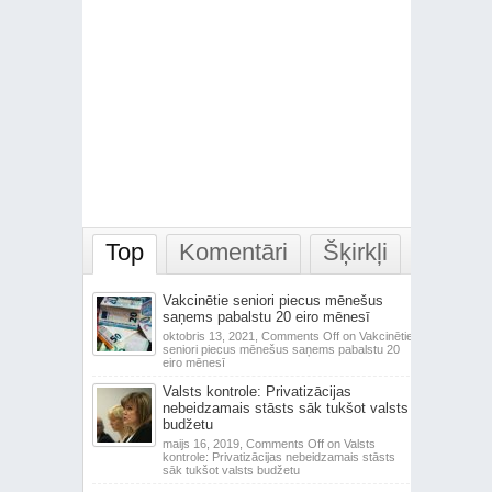
Top
Komentāri
Šķirkļi
Vakcinētie seniori piecus mēnešus
saņems pabalstu 20 eiro mēnesī
oktobris 13, 2021,
Comments Off
on Vakcinētie
seniori piecus mēnešus saņems pabalstu 20
eiro mēnesī
Valsts kontrole: Privatizācijas
nebeidzamais stāsts sāk tukšot valsts
budžetu
maijs 16, 2019,
Comments Off
on Valsts
kontrole: Privatizācijas nebeidzamais stāsts
sāk tukšot valsts budžetu