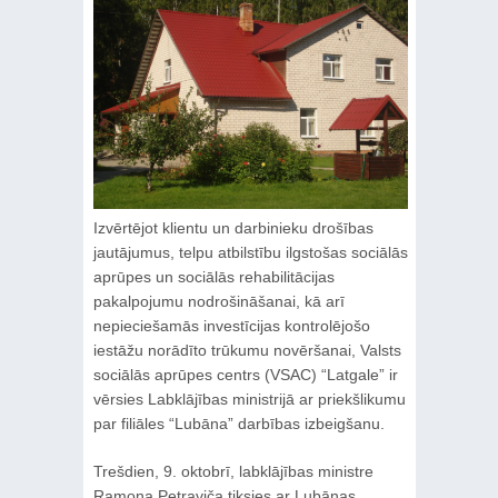
Izvērtējot klientu un darbinieku drošības
jautājumus, telpu atbilstību ilgstošas sociālās
aprūpes un sociālās rehabilitācijas
pakalpojumu nodrošināšanai, kā arī
nepieciešamās investīcijas kontrolējošo
iestāžu norādīto trūkumu novēršanai, Valsts
sociālās aprūpes centrs (VSAC) “Latgale” ir
vērsies Labklājības ministrijā ar priekšlikumu
par filiāles “Lubāna” darbības izbeigšanu.
Trešdien, 9. oktobrī, labklājības ministre
Ramona Petraviča tiksies ar Lubānas