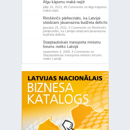
Algu kāpumu makā nejūt
jūlijs 16, 2013,
48 Comments
on Algu kāpumu
makā nejūt
Rimšēvičs pārliecināts, ka Latvijai
steidzami jāsamazina budžeta deficīts
janvāris 25, 2011,
5 Comments
on Rimšēvičs
pārliecināts, ka Latvijai steidzami jāsamazina
budžeta deficīts
Starptautiskais transporta ministru
forums notiks Latvijā
septembris 4, 2009,
4 Comments
on
Starptautiskais transporta ministru forums
notiks Latvijā