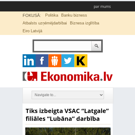
par mums
FOKUSĀ:
Politika
Banku bizness
Atbalsts uzņēmējdarbībai
Biznesa izglītība
Eiro Latvijā
Tiks izbeigta VSAC “Latgale”
filiāles “Lubāna” darbība