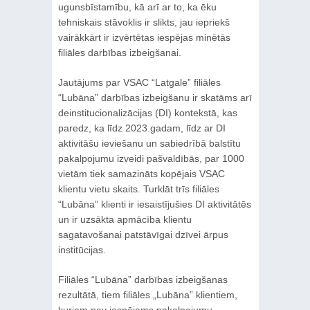
ugunsbīstamību, kā arī ar to, ka ēku
tehniskais stāvoklis ir slikts, jau iepriekš
vairākkārt ir izvērtētas iespējas minētās
filiāles darbības izbeigšanai.
Jautājums par VSAC “Latgale” filiāles
“Lubāna” darbības izbeigšanu ir skatāms arī
deinstitucionalizācijas (DI) kontekstā, kas
paredz, ka līdz 2023.gadam, līdz ar DI
aktivitāšu ieviešanu un sabiedrībā balstītu
pakalpojumu izveidi pašvaldībās, par 1000
vietām tiek samazināts kopējais VSAC
klientu vietu skaits. Turklāt trīs filiāles
“Lubāna” klienti ir iesaistījušies DI aktivitātēs
un ir uzsākta apmācība klientu
sagatavošanai patstāvīgai dzīvei ārpus
institūcijas.
Filiāles “Lubāna” darbības izbeigšanas
rezultātā, tiem filiāles „Lubāna” klientiem,