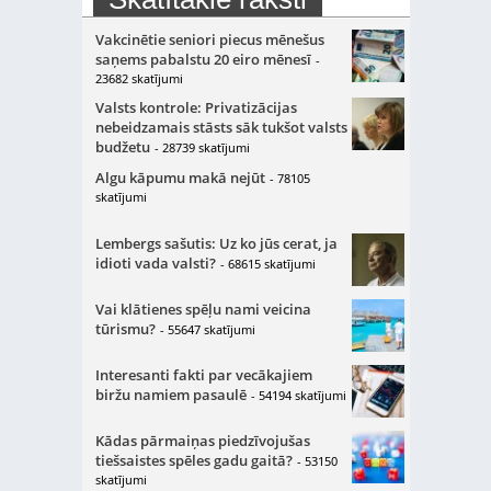
Vakcinētie seniori piecus mēnešus
saņems pabalstu 20 eiro mēnesī
-
23682 skatījumi
Valsts kontrole: Privatizācijas
nebeidzamais stāsts sāk tukšot valsts
budžetu
- 28739 skatījumi
Algu kāpumu makā nejūt
- 78105
skatījumi
Lembergs sašutis: Uz ko jūs cerat, ja
idioti vada valsti?
- 68615 skatījumi
Vai klātienes spēļu nami veicina
tūrismu?
- 55647 skatījumi
Interesanti fakti par vecākajiem
biržu namiem pasaulē
- 54194 skatījumi
Kādas pārmaiņas piedzīvojušas
tiešsaistes spēles gadu gaitā?
- 53150
skatījumi