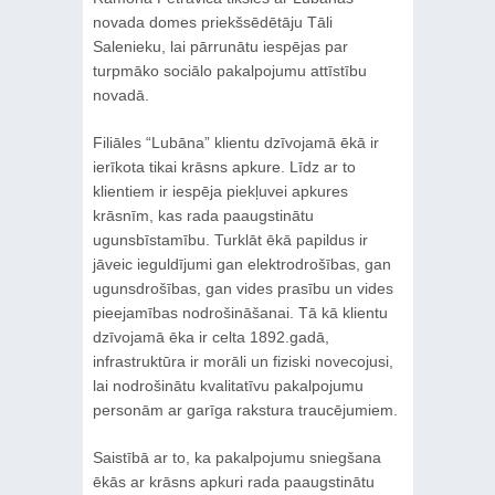
novada domes priekšsēdētāju Tāli
Salenieku, lai pārrunātu iespējas par
turpmāko sociālo pakalpojumu attīstību
novadā.
Filiāles “Lubāna” klientu dzīvojamā ēkā ir
ierīkota tikai krāsns apkure. Līdz ar to
klientiem ir iespēja piekļuvei apkures
krāsnīm, kas rada paaugstinātu
ugunsbīstamību. Turklāt ēkā papildus ir
jāveic ieguldījumi gan elektrodrošības, gan
ugunsdrošības, gan vides prasību un vides
pieejamības nodrošināšanai. Tā kā klientu
dzīvojamā ēka ir celta 1892.gadā,
infrastruktūra ir morāli un fiziski novecojusi,
lai nodrošinātu kvalitatīvu pakalpojumu
personām ar garīga rakstura traucējumiem.
Saistībā ar to, ka pakalpojumu sniegšana
ēkās ar krāsns apkuri rada paaugstinātu