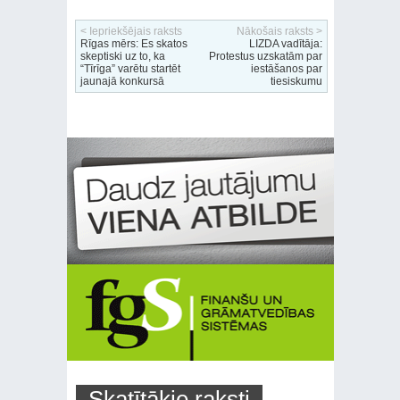
< Iepriekšējais raksts
Nākošais raksts >
Rīgas mērs: Es skatos
LIZDA vadītāja:
skeptiski uz to, ka
Protestus uzskatām par
“Tīrīga” varētu startēt
iestāšanos par
jaunajā konkursā
tiesiskumu
Skatītākie raksti