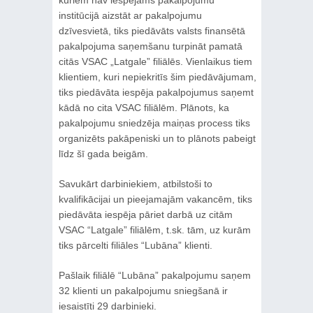
kuriem nav iespējams pakalpojumu
institūcijā aizstāt ar pakalpojumu
dzīvesvietā, tiks piedāvāts valsts finansētā
pakalpojuma saņemšanu turpināt pamatā
citās VSAC „Latgale” filiālēs. Vienlaikus tiem
klientiem, kuri nepiekritīs šim piedāvājumam,
tiks piedāvāta iespēja pakalpojumus saņemt
kādā no cita VSAC filiālēm. Plānots, ka
pakalpojumu sniedzēja maiņas process tiks
organizēts pakāpeniski un to plānots pabeigt
līdz šī gada beigām.
Savukārt darbiniekiem, atbilstoši to
kvalifikācijai un pieejamajām vakancēm, tiks
piedāvāta iespēja pāriet darbā uz citām
VSAC “Latgale” filiālēm, t.sk. tām, uz kurām
tiks pārcelti filiāles “Lubāna” klienti.
Pašlaik filiālē “Lubāna” pakalpojumu saņem
32 klienti un pakalpojumu sniegšanā ir
iesaistīti 29 darbinieki.