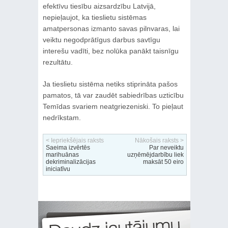
efektīvu tiesību aizsardzību Latvijā,
nepieļaujot, ka tieslietu sistēmas
amatpersonas izmanto savas pilnvaras, lai
veiktu negodprātīgus darbus savtīgu
interešu vadīti, bez nolūka panākt taisnīgu
rezultātu.
Ja tieslietu sistēma netiks stiprināta pašos
pamatos, tā var zaudēt sabiedrības uzticību
Temīdas svariem neatgriezeniski. To pieļaut
nedrīkstam.
< Iepriekšējais raksts
Nākošais raksts >
Saeima izvērtēs
Par neveiktu
marihuānas
uzņēmējdarbību liek
dekriminalizācijas
maksāt 50 eiro
iniciatīvu