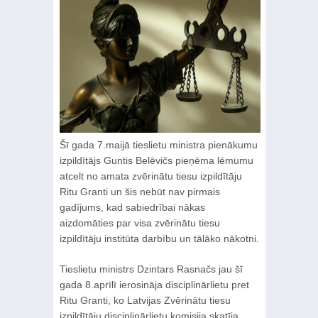
Šī gada 7.maijā tieslietu ministra pienākumu
izpildītājs Guntis Belēvičs pieņēma lēmumu
atcelt no amata zvērinātu tiesu izpildītāju
Ritu Granti un šis nebūt nav pirmais
gadījums, kad sabiedrībai nākas
aizdomāties par visa zvērinātu tiesu
izpildītāju institūta darbību un tālāko nākotni.
Tieslietu ministrs Dzintars Rasnačs jau šī
gada 8.aprīlī ierosināja disciplinārlietu pret
Ritu Granti, ko Latvijas Zvērinātu tiesu
izpildītāju disciplinārlietu komisija skatīja