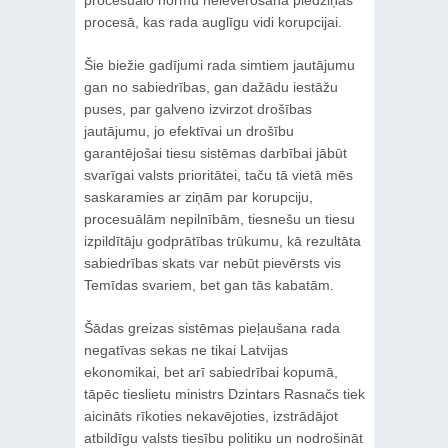
procesuālo normu neievērošana piedziņas
procesā, kas rada auglīgu vidi korupcijai.
Šie biežie gadījumi rada simtiem jautājumu
gan no sabiedrības, gan dažādu iestāžu
puses, par galveno izvirzot drošības
jautājumu, jo efektīvai un drošību
garantējošai tiesu sistēmas darbībai jābūt
svarīgai valsts prioritātei, taču tā vietā mēs
saskaramies ar ziņām par korupciju,
procesuālām nepilnībām, tiesnešu un tiesu
izpildītāju godprātības trūkumu, kā rezultāta
sabiedrības skats var nebūt pievērsts vis
Temīdas svariem, bet gan tās kabatām.
Šādas greizas sistēmas pieļaušana rada
negatīvas sekas ne tikai Latvijas
ekonomikai, bet arī sabiedrībai kopumā,
tāpēc tieslietu ministrs Dzintars Rasnačs tiek
aicināts rīkoties nekavējoties, izstrādājot
atbildīgu valsts tiesību politiku un nodrošināt