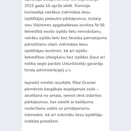
2015.gada 16.aprīļa sēdē. Komisija
konstatēja vairākus zvērinātas tiesu
izpildītājas pieļautos pārkāpumus, tostarp
visu Vidzemes apgabaltiesas iecirkņa Nr.96
lietvedībā esošo izpildu lietu nenodošanu,
vairāku izpildu lietu bez tiesiska pamatojuma
pārsūtīšanu citam zvērinātas tiesu
izpildītājas iecirknim, kā arī izpildu
lietvedības izbeigšanu bez izpildes (kaut arī
netika segts parāds Uzturlīdzekļu garantiju
fonda administrācijai) u.c.
Iepriekš minētā rezultātā, Ritai Grantei
piemērots bargākais iespējamais sods –
atcelšana no amata, ņemot vērā izdarītos
pārkāpumus, kas saistīti ar kaitējuma
nodarīšanu valsts un privātpersonu
interesēm, kā arī zvērinātu tiesu izpildītāju
institūta prestižam.