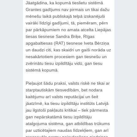
Jāatgādina, ka kopumā tieslietu sistēmā
Grantes gadījums nav pirmais un tikai dažu
mēnešu laikā publiskajā telpā izskanējuši
vairāki līdzīgi gadījumi, tā, piemēram, pērn
par pārkāpumiem no amata atcelta Liepājas
tiesas tiesnese Sandra Briķe, Rīgas
apgabaltiesas (RAT) tiesnese Iveta Bērziņa
un daudzi citi, kas skaidri un gaiši norāda uz
nesakārtotiem procesiem gan tiesnešu un
zvērinātu tiesu izpildītāju vidū, gan tiesu
sistēmā kopumā.
Pieļaujot šādu praksi, valsts riskē ne tikai ar
starptautiskām tiesvedībām, bet nodara
kaitējumu arī valsts reputācijai un šeit
jāatzīmē, ka tiesu izpildītāju institūts Latvijā
jau ilgstoši pakļauts kritikai – tiek pārmesta
gan nepārskatāmā tiesu izpildītāju
atalgojuma sistēma, gan atbildības trūkums
par uzticētajiem naudas līdzekļiem, gan arī