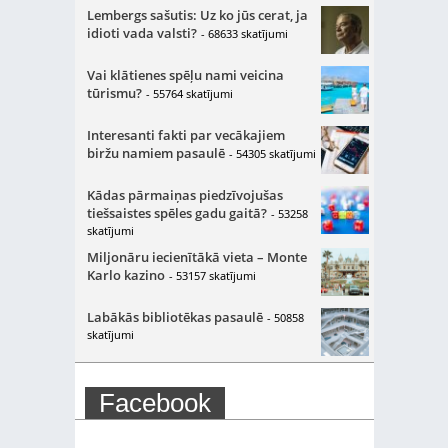
Lembergs sašutis: Uz ko jūs cerat, ja
idioti vada valsti?
- 68633 skatījumi
Vai klātienes spēļu nami veicina
tūrismu?
- 55764 skatījumi
Interesanti fakti par vecākajiem
biržu namiem pasaulē
- 54305 skatījumi
Kādas pārmaiņas piedzīvojušas
tiešsaistes spēles gadu gaitā?
- 53258
skatījumi
Miljonāru iecienītākā vieta – Monte
Karlo kazino
- 53157 skatījumi
Labākās bibliotēkas pasaulē
- 50858
skatījumi
Facebook