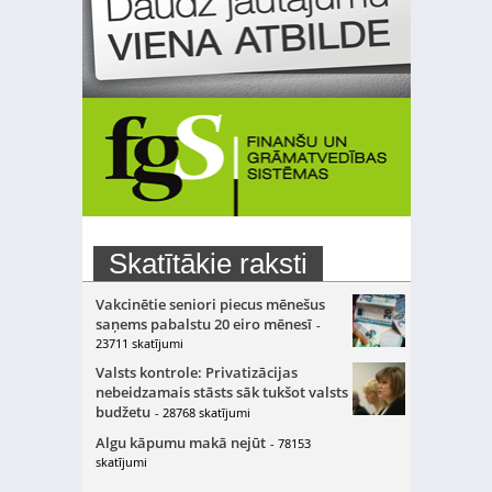
Skatītākie raksti
Vakcinētie seniori piecus mēnešus
saņems pabalstu 20 eiro mēnesī
-
23711 skatījumi
Valsts kontrole: Privatizācijas
nebeidzamais stāsts sāk tukšot valsts
budžetu
- 28768 skatījumi
Algu kāpumu makā nejūt
- 78153
skatījumi