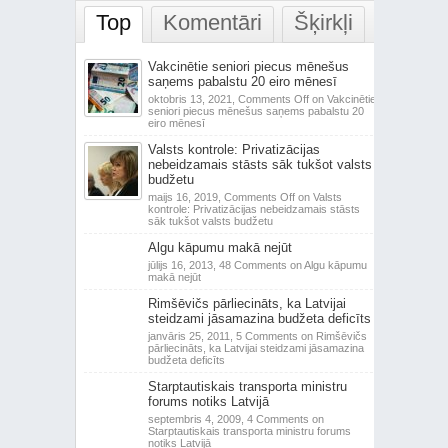
Top
Komentāri
Šķirkļi
Vakcinētie seniori piecus mēnešus
saņems pabalstu 20 eiro mēnesī
oktobris 13, 2021,
Comments Off
on Vakcinētie
seniori piecus mēnešus saņems pabalstu 20
eiro mēnesī
Valsts kontrole: Privatizācijas
nebeidzamais stāsts sāk tukšot valsts
budžetu
maijs 16, 2019,
Comments Off
on Valsts
kontrole: Privatizācijas nebeidzamais stāsts
sāk tukšot valsts budžetu
Algu kāpumu makā nejūt
jūlijs 16, 2013,
48 Comments
on Algu kāpumu
makā nejūt
Rimšēvičs pārliecināts, ka Latvijai
steidzami jāsamazina budžeta deficīts
janvāris 25, 2011,
5 Comments
on Rimšēvičs
pārliecināts, ka Latvijai steidzami jāsamazina
budžeta deficīts
Starptautiskais transporta ministru
forums notiks Latvijā
septembris 4, 2009,
4 Comments
on
Starptautiskais transporta ministru forums
notiks Latvijā