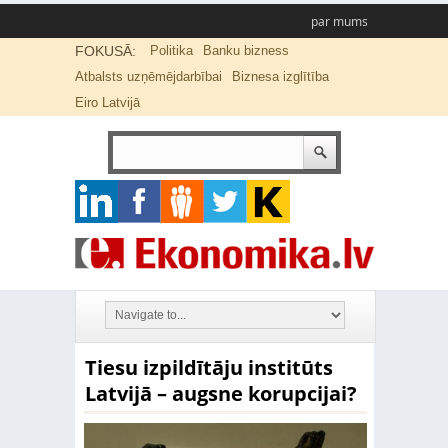
par mums
FOKUSĀ:
Politika
Banku bizness
Atbalsts uzņēmējdarbībai
Biznesa izglītība
Eiro Latvijā
Tiesu izpildītāju institūts
Latvijā – augsne korupcijai?