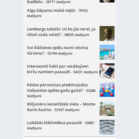
budžetu
- 28771 skatījumi
Algu kāpumu makā nejūt
- 78162
skatījumi
Lembergs sašutis: Uz ko jūs cerat, ja
idioti vada valsti?
- 68635 skatījumi
Vai klātienes spēļu nami veicina
tūrismu?
- 55794 skatījumi
Interesanti fakti par vecākajiem
biržu namiem pasaulē
- 54331 skatījumi
Kādas pārmaiņas piedzīvojušas
tiešsaistes spēles gadu gaitā?
- 53286
skatījumi
Miljonāru iecienītākā vieta – Monte
Karlo kazino
- 53187 skatījumi
Labākās bibliotēkas pasaulē
- 50887
skatījumi