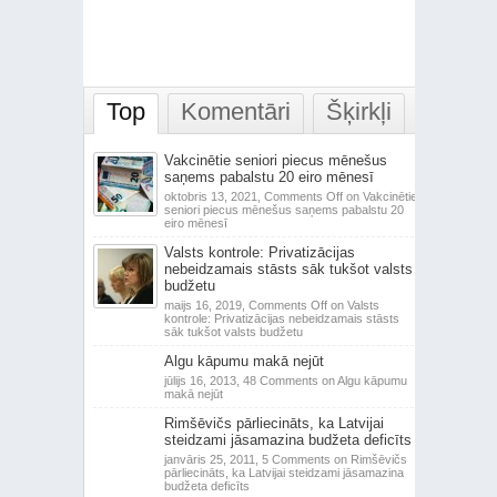
Top
Komentāri
Šķirkļi
Vakcinētie seniori piecus mēnešus
saņems pabalstu 20 eiro mēnesī
oktobris 13, 2021,
Comments Off
on Vakcinētie
seniori piecus mēnešus saņems pabalstu 20
eiro mēnesī
Valsts kontrole: Privatizācijas
nebeidzamais stāsts sāk tukšot valsts
budžetu
maijs 16, 2019,
Comments Off
on Valsts
kontrole: Privatizācijas nebeidzamais stāsts
sāk tukšot valsts budžetu
Algu kāpumu makā nejūt
jūlijs 16, 2013,
48 Comments
on Algu kāpumu
makā nejūt
Rimšēvičs pārliecināts, ka Latvijai
steidzami jāsamazina budžeta deficīts
janvāris 25, 2011,
5 Comments
on Rimšēvičs
pārliecināts, ka Latvijai steidzami jāsamazina
budžeta deficīts