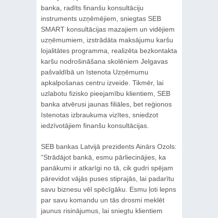
banka, radīts finanšu konsultāciju
instruments uzņēmējiem, sniegtas SEB
SMART konsultācijas mazajiem un vidējiem
uzņēmumiem, izstrādāta maksājumu karšu
lojalitātes programma, realizēta bezkontakta
karšu nodrošināšana skolēniem Jelgavas
pašvaldībā un īstenota Uzņēmumu
apkalpošanas centru izveide. Tikmēr, lai
uzlabotu fizisko pieejamību klientiem, SEB
banka atvērusi jaunas filiāles, bet reģionos
īstenotas izbraukuma vizītes, sniedzot
iedzīvotājiem finanšu konsultācijas.
SEB bankas Latvijā prezidents Ainārs Ozols:
“Strādājot bankā, esmu pārliecinājies, ka
panākumi ir atkarīgi no tā, cik gudri spējam
pārevidot vājās puses stiprajās, lai padarītu
savu biznesu vēl spēcīgāku. Esmu ļoti lepns
par savu komandu un tās drosmi meklēt
jaunus risinājumus, lai sniegtu klientiem