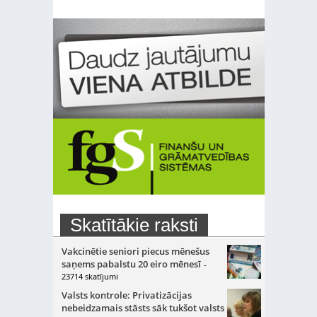
Skatītākie raksti
Vakcinētie seniori piecus mēnešus
saņems pabalstu 20 eiro mēnesī
-
23714 skatījumi
Valsts kontrole: Privatizācijas
nebeidzamais stāsts sāk tukšot valsts