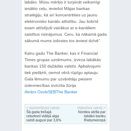
labāko. Mūsu mērķis ir turpināt veiksmīgi
iesākto ceļu, ieviešot Mājas bankas
stratēģiju, kā arī koncentrēties uz jaunu
elektronisko kanālu attīstību. Jau šobrīd
esam attīstījuši vairākus ar e-kanāliem
saistītus risinājumus. Ceru, ka nākamā gada
sākumā mums izdosies tos ieviest dzīvē”.
Katru gadu The Banker, kas ir Financial
Times grupas uzņēmums, izvirza labākās
bankas 150 dažādās valstīs. Apbalvojumi
tiek piešķirti, ņemot vērā rūpīgu aptauju.
Gala lēmumu par uzvārētāju pieņem
izdevniecības izvirzīta žūrija.
Ainārs Ozols
SEB
The Banker
< Iepriekšējais raksts
Nākošais raksts >
Šā gada trešajā
Nordea atzīta par
ceturksnī vidējā alga
labāko banku
valstī augusi par 3,6%
Rietumeiropā