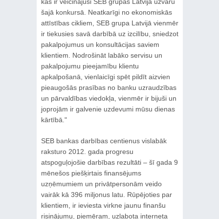
kas ir veicinājuši SEB grupas Latvijā uzvaru
šajā konkursā. Neatkarīgi no ekonomiskās
attīstības cikliem, SEB grupa Latvijā vienmēr
ir tiekusies savā darbībā uz izcilību, sniedzot
pakalpojumus un konsultācijas saviem
klientiem. Nodrošināt labāko servisu un
pakalpojumu pieejamību klientu
apkalpošanā, vienlaicīgi spēt pildīt aizvien
pieaugošās prasības no banku uzraudzības
un pārvaldības viedokļa, vienmēr ir bijuši un
joprojām ir galvenie uzdevumi mūsu dienas
kārtībā."
SEB bankas darbības centienus vislabāk
raksturo 2012. gada progresu
atspoguļojošie darbības rezultāti – šī gada 9
mēnešos piešķirtais finansējums
uzņēmumiem un privātpersonām veido
vairāk kā 396 miljonus latu. Rūpējoties par
klientiem, ir ieviesta virkne jaunu finanšu
risinājumu, piemēram, uzlabota interneta