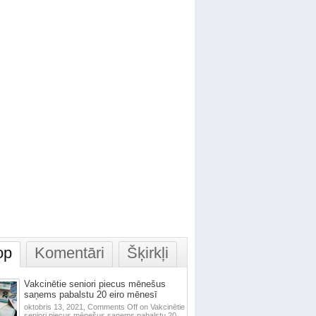
op
Komentāri
Šķirkļi
Vakcinētie seniori piecus mēnešus
saņems pabalstu 20 eiro mēnesī
oktobris 13, 2021,
Comments Off
on Vakcinētie
seniori piecus mēnešus saņems pabalstu 20