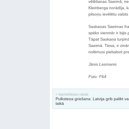
vēlēšanas Saeimā, nedz
Kleinberga norādīja, ka
pilsoņu ievēlētu valsts
Saskaņas Saeimas frakc
spēks vienmēr ir bijis 
Tāpat Saskaņa turpinā
Saeimā. Tiesa, ir zinā
nolēmusi piebalsot pre
Jānis Lasmanis
Foto: F64
< Iepriekšējais raksts
Pulksteņa griešana: Latvija grib palikt v
laikā