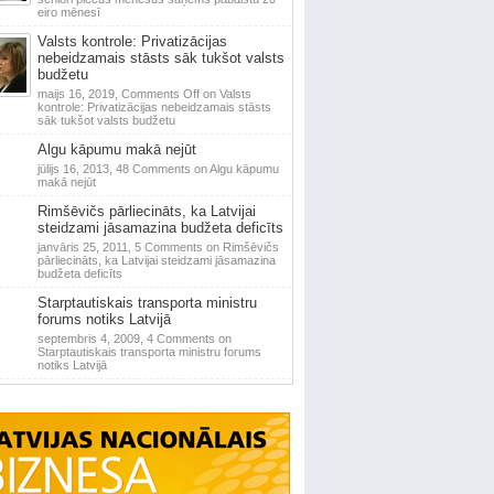
eiro mēnesī
Valsts kontrole: Privatizācijas
nebeidzamais stāsts sāk tukšot valsts
budžetu
maijs 16, 2019,
Comments Off
on Valsts
kontrole: Privatizācijas nebeidzamais stāsts
sāk tukšot valsts budžetu
Algu kāpumu makā nejūt
jūlijs 16, 2013,
48 Comments
on Algu kāpumu
makā nejūt
Rimšēvičs pārliecināts, ka Latvijai
steidzami jāsamazina budžeta deficīts
janvāris 25, 2011,
5 Comments
on Rimšēvičs
pārliecināts, ka Latvijai steidzami jāsamazina
budžeta deficīts
Starptautiskais transporta ministru
forums notiks Latvijā
septembris 4, 2009,
4 Comments
on
Starptautiskais transporta ministru forums
notiks Latvijā