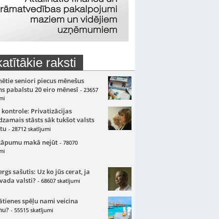
atītākie raksti
nētie seniori piecus mēnešus
s pabalstu 20 eiro mēnesī
- 23657
mi
 kontrole: Privatizācijas
zamais stāsts sāk tukšot valsts
tu
- 28712 skatījumi
kāpumu makā nejūt
- 78070
mi
gs sašutis: Uz ko jūs cerat, ja
 vada valsti?
- 68607 skatījumi
ātienes spēļu nami veicina
mu?
- 55515 skatījumi