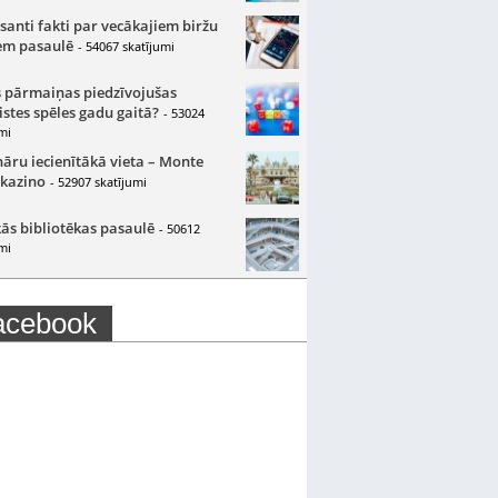
santi fakti par vecākajiem biržu
m pasaulē
- 54067 skatījumi
 pārmaiņas piedzīvojušas
istes spēles gadu gaitā?
- 53024
mi
nāru iecienītākā vieta – Monte
 kazino
- 52907 skatījumi
ās bibliotēkas pasaulē
- 50612
mi
acebook