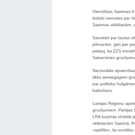
Vienotības Saeimas fr
būtiski vienoties par V
Saeimas vēlēšanām, uz
Savukārt par tautas v
pilnvarām, gan par pa
pieļauj, ka ZZS iniciat
Satversmes grozījumu
Nacionālās apvienības
tikko iesniegtajiem g
par politisko huligānis
balsošanu.
Latvijas Reģionu apvi
grozījumiem. Partijas 
LRA turpinās strādāt 
vēlēšanām Saeimā. Pol
«spēlīte», lai nonāktu