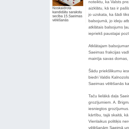
noteiktu, ka Valsts pre
aizklātu, kā tas ir pa
Noskaidrota
kandidātu sarakstu
jo uzskata, ka šādi tik
secība 15.Saeimas
vēlēšanās
balsojumā, jo ideju atb
atklātais balsojums ļau
iepriekš paustajai pozīc
Atklātajam balsojumam
Saeimas frakcijas vadī
mainīja savas domas, p
Šādu priekšlikumu ies
biedri Valdis Kalnozol
Saeimas vēlēšanās ka
Taču lielākā daļa Sae
grozījumiem. A. Brigma
iesniegtos grozījumus.
kārtību, tajā skaitā, 
Vienlaikus politiķis n
vēlēšanām Saeimā un ar