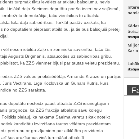
zidents turpmāk tiktu ievēlēts ar atklātu balsojumu, nevis
Intere
šlaik. Lielākā daļa Saeimas deputātu par šo ieceri nav sajūsmā,
namie
s ierobežota demokrātija, taču vienlaikus to atbalsta
alsta liela daļa sabiedrības. Turklāt pastāv uzskats, ka
Kādas
s no deputātiem pieprasīt atbildību, ja tie būs balsojuši pretēji
tiešsa
ijai.
skatīju
Miljo
 vēl nesen iebilda Zaļo un zemnieku savienība, taču tās
Karlo
tājs Augusts Brigmanis, atsaucoties uz sabiedrības gribu,
iebilstot, ka ZZS vienmēr bijusi par tautas vēlētu prezidentu.
Labāk
skatīju
niedzis ZZS valdes priekšsēdētājs Armands Krauze un partijas
s, Juris Vectirāns, Līga Kozlovska un Gunārs Kūtris, kurš
F
ndidē no ZZS saraksta.
imas deputātu nesteidz paust atbalstu ZZS iesniegtajiem
nis prognozē, ka ZZS frakcija atbalstīs savu kolēģu
 Politiķis pieļauj, ka nākamā Saeima varētu sīkāk noteikt
kā notiek kandidātu izvirzīšana tautas vēlētam prezidentam.
eredz pretrunu ar grozījumiem par atklātām prezidenta
ī šos grozījumus viņš turpināšot atbalstīt.