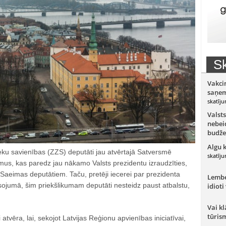
Sk
Vakci
saņem
skatīju
Valsts
nebeid
budže
Algu 
eku savienības (ZZS) deputāti jau atvērtajā Satversmē
skatīju
umus, kas paredz jau nākamo Valsts prezidentu izraudzīties,
 Saeimas deputātiem. Taču, pretēji iecerei par prezidenta
Lember
sojumā, šim priekšlikumam deputāti nesteidz paust atbalstu,
idioti
Vai kl
tūris
atvēra, lai, sekojot Latvijas Reģionu apvienības iniciatīvai,