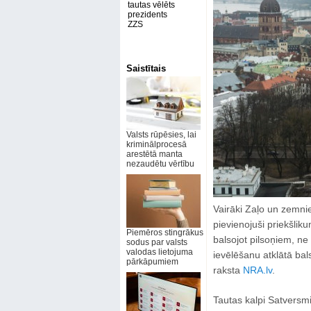
tautas vēlēts
prezidents
ZZS
Saistītais
Valsts rūpēsies, lai
kriminālprocesā
arestētā manta
nezaudētu vērtību
Vairāki Zaļo un zemni
pievienojuši priekšlik
Piemēros stingrākus
balsojot pilsoņiem, ne
sodus par valsts
valodas lietojuma
ievēlēšanu atklātā bal
pārkāpumiem
raksta
NRA.lv
.
Tautas kalpi Satversmi 