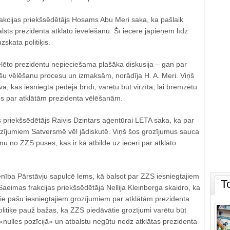
akcijas priekšsēdētājs Hosams Abu Meri saka, ka pašlaik
alsts prezidenta atklāto ievēlēšanu. Šī iecere jāpieņem līdz
skata politiķis.
ēlēto prezidentu nepieciešama plašāka diskusija – gan par
šu vēlēšanu procesu un izmaksām, norādīja H. A. Meri. Viņš
īva, kas iesniegta pēdējā brīdī, varētu būt virzīta, lai bremzētu
s par atklātām prezidenta vēlēšanām.
 priekšsēdētājs Raivis Dzintars aģentūrai LETA saka, ka par
rozījumiem Satversmē vēl jādiskutē. Viņš šos grozījumus sauca
mu no ZZS puses, kas ir kā atbilde uz ieceri par atklāto
enība Pārstāvju sapulcē lems, kā balsot par ZZS iesniegtajiem
T
Saeimas frakcijas priekšsēdētāja Nellija Kleinberga skaidro, ka
pie pašu iesniegtajiem grozījumiem par atklātām prezidenta
itiķe pauž bažas, ka ZZS piedāvātie grozījumi varētu būt
 «nulles pozīcijā» un atbalstu negūtu nedz atklātas prezidenta