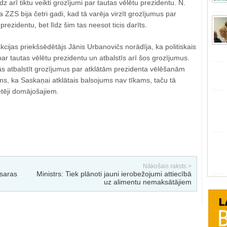
 arī tiktu veikti grozījumi par tautas vēlētu prezidentu. N.
 ZZS bija četri gadi, kad tā varēja virzīt grozījumus par
 prezidentu, bet līdz šim tas neesot ticis darīts.
ijas priekšsēdētājs Jānis Urbanovičs norādīja, ka politiskais
par tautas vēlētu prezidentu un atbalstīs arī šos grozījumus.
s atbalstīt grozījumus par atklātām prezidenta vēlēšanām
ms, ka Saskaņai atklātais balsojums nav tīkams, taču tā
tēji domājošajiem.
Nākošais raksts >
asaras
Ministrs: Tiek plānoti jauni ierobežojumi attiecībā
uz alimentu nemaksātājiem