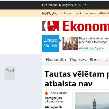
Ceturtdiena, 6. augusts, 2026 05:52
FOKUSĀ:
Politika
Banku bizness
Atbals
>
Mēneša laikā degvielas cenas
Rīgas pašvaldības sko
Ziņas&
samazinājās par 3,5%
pieejamas 192 vietas 1
Viedokļi
<
Aktuālā ziņa
,
Bizness Latvijā
Aktuālā ziņa
,
Izglītība
Ekonomika
Finanses
Bizness Lat
Tautas vēlētam 
Tweet
atbalsta nav
1620 skatījumi
Kategorijas
Likumdošana
Atslēgvārdi