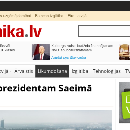
ts uzņēmējdarbībai
Biznesa izglītība
Eiro Latvijā
lās vēl
Kulbergs: valsts budžeta finansējumam
0. klasēs
NVO jābūt caurskatāmam
Aktuālā ziņa
,
Ekonomika
vijā
Ārvalstīs
Likumdošana
Izglītība
Tehnoloģijas
T
prezidentam Saeimā