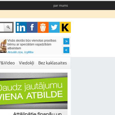
par mums
Visās skolās būs vienotas prasības
Valsts rūpēsies, lai k
bērnu ar speciālām vajadzībām
arestētā manta nezaud
atbalstam
Aktuālā ziņa
,
Likumdoša
Aktuālā ziņa
,
Izglītība
V&Video
Viedokļi
Bez kaklasaites