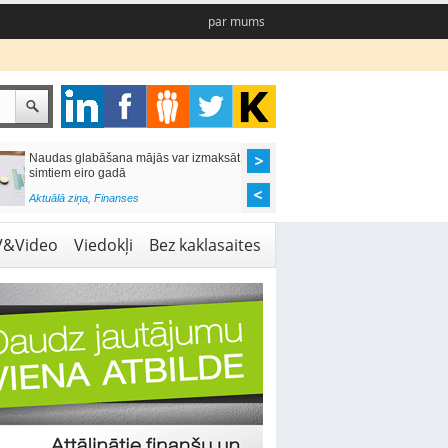
par mums
Naudas glabāšana mājās var izmaksāt
Katrs desmitais mājok
simtiem eiro gadā
pieteikums tiek noraid
kredītvēstures dēļ
Aktuālā ziņa
,
Finanses
Aktuālā ziņa
,
Finanses
V&Video
Viedokļi
Bez kaklasaites