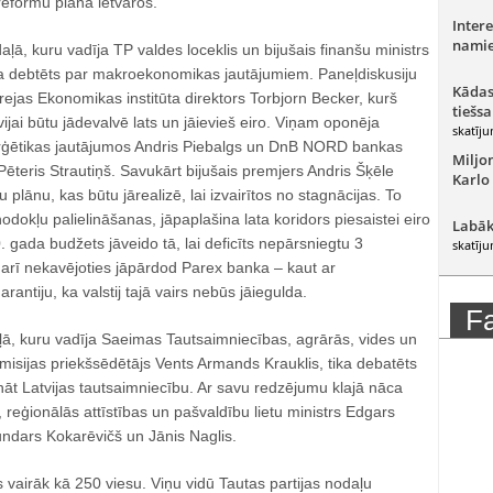
reformu plāna ietvaros.
Intere
namie
ļā, kuru vadīja TP valdes loceklis un bijušais finanšu ministrs
a debtēts par makroekonomikas jautājumiem. Paneļdiskusiju
Kādas
ejas Ekonomikas institūta direktors Torbjorn Becker, kurš
tiešsa
ijai būtu jādevalvē lats un jāievieš eiro. Viņam oponēja
skatīju
rģētikas jautājumos Andris Piebalgs un DnB NORD bankas
Miljo
teris Strautiņš. Savukārt bijušais premjers Andris Šķēle
Karlo
 plānu, kas būtu jārealizē, lai izvairītos no stagnācijas. To
odokļu palielināšanas, jāpaplašina lata koridors piesaistei eiro
Labāk
gada budžets jāveido tā, lai deficīts nepārsniegtu 3
skatīju
 arī nekavējoties jāpārdod Parex banka – kaut ar
antiju, ka valstij tajā vairs nebūs jāiegulda.
F
ļā, kuru vadīja Saeimas Tautsaimniecības, agrārās, vides un
omisijas priekšsēdētājs Vents Armands Krauklis, tika debatēts
āt Latvijas tautsaimniecību. Ar savu redzējumu klajā nāca
 reģionālās attīstības un pašvaldību lietu ministrs Edgars
ndars Kokarēvičš un Jānis Naglis.
 vairāk kā 250 viesu. Viņu vidū Tautas partijas nodaļu