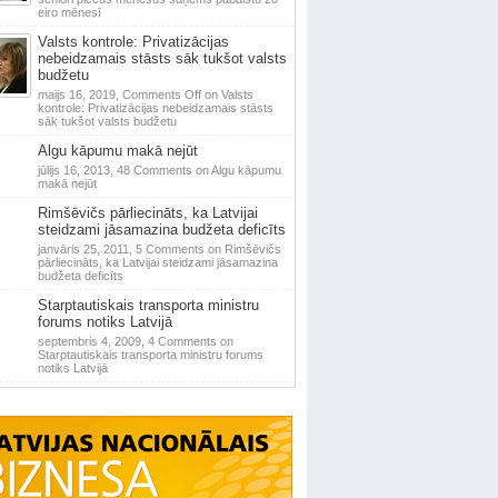
eiro mēnesī
Valsts kontrole: Privatizācijas
nebeidzamais stāsts sāk tukšot valsts
budžetu
maijs 16, 2019,
Comments Off
on Valsts
kontrole: Privatizācijas nebeidzamais stāsts
sāk tukšot valsts budžetu
Algu kāpumu makā nejūt
jūlijs 16, 2013,
48 Comments
on Algu kāpumu
makā nejūt
Rimšēvičs pārliecināts, ka Latvijai
steidzami jāsamazina budžeta deficīts
janvāris 25, 2011,
5 Comments
on Rimšēvičs
pārliecināts, ka Latvijai steidzami jāsamazina
budžeta deficīts
Starptautiskais transporta ministru
forums notiks Latvijā
septembris 4, 2009,
4 Comments
on
Starptautiskais transporta ministru forums
notiks Latvijā