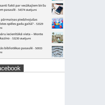
santi fakti par vecākajiem biržu
m pasaulē
- 54374 skatījumi
 pārmaiņas piedzīvojušas
istes spēles gadu gaitā?
- 53329
mi
nāru iecienītākā vieta – Monte
 kazino
- 53230 skatījumi
ās bibliotēkas pasaulē
- 50933
mi
acebook