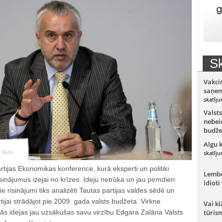
Sk
Vakci
saņem
skatīju
Valsts
nebeid
budže
Algu 
skatīju
tijas Ekonomikas konference, kurā eksperti un politiķi
Lember
isinājumus izejai no krīzes. Ideju netrūka un jau pirmdien
idioti
e risinājumi tiks analizēti Tautas partijas valdes sēdē un
ijai strādājot pie 2009. gada valsts budžeta. Virkne
Vai kl
ās idejas jau uzsākušas savu virzību Edgara Zalāna Valsts
tūris