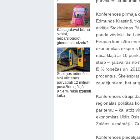
pārvaldes strukturālo 
Konferences pirmajā da
Edmunds Krastiņš, tik
atklāja Stokholmas Pār
Kā sagatavot bērnu
skolai,
pauda viedokli, ka Latv
nepārslogojot
Eiropas komisārs ene
ģimenes budžetu?
ekonomikas eksperts Pē
nāca klajā ar 10 punktu
starp – jāizvairās no n
l5 % robežās un 2010. 
Septiņos mēnešos
procentus. Šķēlesprāt
Vivi vilcienos
pārvadāti 12 miljoni
zaudējumiem, bet ar gar
pasažieru; jūlijā
97,4 % reisu izpildīti
laikā
Konferences otrajā da
reģionālās politikas k
par tēmu – kā atdzīvin
ekonomists Uldis Osis,
Zalāns, uzņēmēji – Gu
Konferences piedalījās