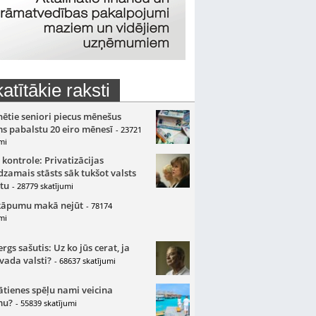
atītākie raksti
nētie seniori piecus mēnešus
s pabalstu 20 eiro mēnesī
- 23721
mi
 kontrole: Privatizācijas
zamais stāsts sāk tukšot valsts
tu
- 28779 skatījumi
kāpumu makā nejūt
- 78174
mi
gs sašutis: Uz ko jūs cerat, ja
 vada valsti?
- 68637 skatījumi
ātienes spēļu nami veicina
mu?
- 55839 skatījumi