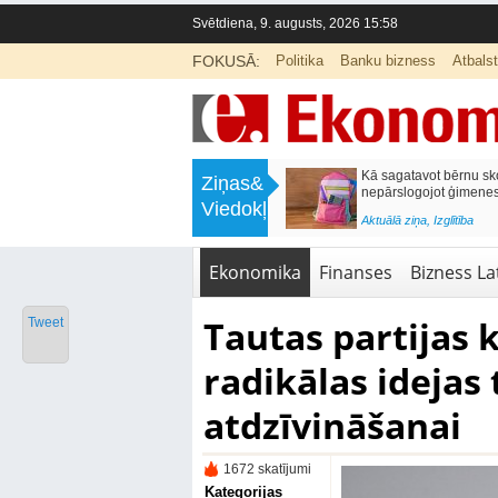
Svētdiena, 9. augusts, 2026 15:58
FOKUSĀ:
Politika
Banku bizness
Atbals
>
Labklājības ministrija rosina reformēt
Kā sagatavot bērnu sko
Ziņas&
un būtiski uzlabot vecāku pabalstu
nepārslogojot ģimene
Viedokļi
<
Aktuālā ziņa
,
Ekonomika
Aktuālā ziņa
,
Izglītība
Ekonomika
Finanses
Bizness Lat
Tautas partijas 
Tweet
radikālas idejas
atdzīvināšanai
1672 skatījumi
Kategorijas