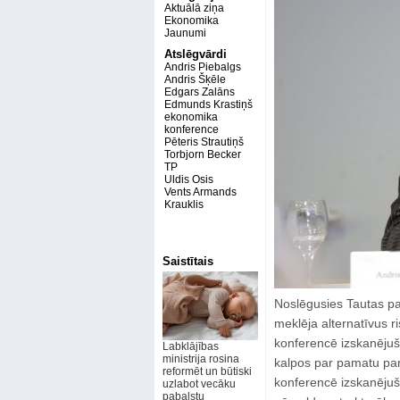
Aktuālā ziņa
Ekonomika
Jaunumi
Atslēgvārdi
Andris Piebalgs
Andris Šķēle
Edgars Zalāns
Edmunds Krastiņš
ekonomika
konference
Pēteris Strautiņš
Torbjorn Becker
TP
Uldis Osis
Vents Armands
Krauklis
Saistītais
Noslēgusies Tautas par
meklēja alternatīvus r
konferencē izskanējuši
Labklājības
ministrija rosina
kalpos par pamatu part
reformēt un būtiski
konferencē izskanējuš
uzlabot vecāku
pabalstu