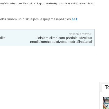
 valstu vēstniecību pārstāvji, uzņēmēji, profesionālo asociāciju
ieku runām un diskusijām iespējams iepazīties
šeit
.
Nākošais raksts >
aikā
Lielajām slimnīcām pārdala līdzekļus
neatliekamās palīdzības nodrošināšanai
T