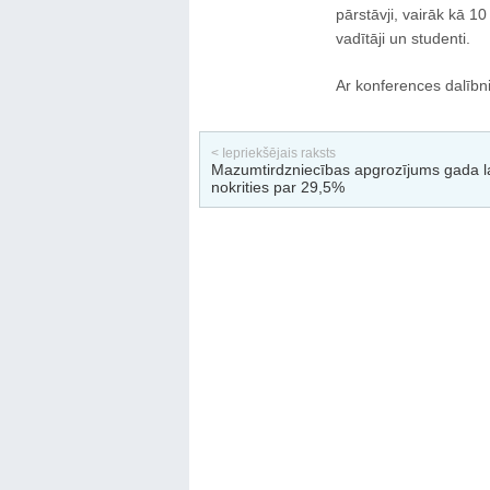
pārstāvji, vairāk kā 10
vadītāji un studenti.
Ar konferences dalībn
< Iepriekšējais raksts
Mazumtirdzniecības apgrozījums gada l
nokrities par 29,5%