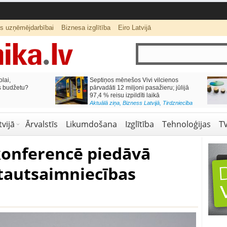
ts uzņēmējdarbībai
Biznesa izglītība
Eiro Latvijā
lai,
Septiņos mēnešos Vivi vilcienos
s budžetu?
pārvadāti 12 miljoni pasažieru; jūlijā
97,4 % reisu izpildīti laikā
Aktuālā ziņa
,
Bizness Latvijā
,
Tirdzniecība
vijā
Ārvalstīs
Likumdošana
Izglītība
Tehnoloģijas
T
konferencē piedāvā
 tautsaimniecības