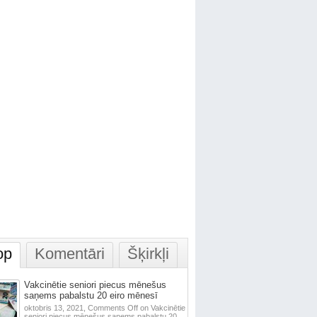
op
Komentāri
Šķirkļi
Vakcinētie seniori piecus mēnešus
saņems pabalstu 20 eiro mēnesī
oktobris 13, 2021,
Comments Off
on Vakcinētie
seniori piecus mēnešus saņems pabalstu 20