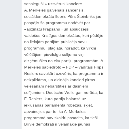
sasnieguši,» uzsvērusi kanclere.
A. Merkeles galvenais sāncensis,
sociāldemokrātu līderis Pērs Šteinbriks jau
paspējis šo programmu nodēvēt par
«apzinātu krāpšanu» un apsūdzējis
valdošos Kristīgos demokrātus, kuri pēdējie
no lielajām partijām publicēja savu
programmu, plaģiātā, norādot, ka virkni
vēlētājiem pievilcīgu solījumu viņi
aizņēmušies no citu partiju programmām. A.
Merkeles sabiedroto – FDP – vadītājs Filips
Reslers savukārt uzsvēris, ka programma ir
neizpildāma, un aicinājis kancleri pirms
vēlēšanām nebārstīties ar dāsniem
solījumiem. Deutsche Welle gan norāda, ka
F. Reslers, kura partija balansē uz
iekļūšanas parlamentā robežas, šķiet,
apvainojies par to, ka A. Merkeles
programmā nav skaidri pasacīts, ka tieši
Brīvie demokrāti ir vēlamākie jaunās