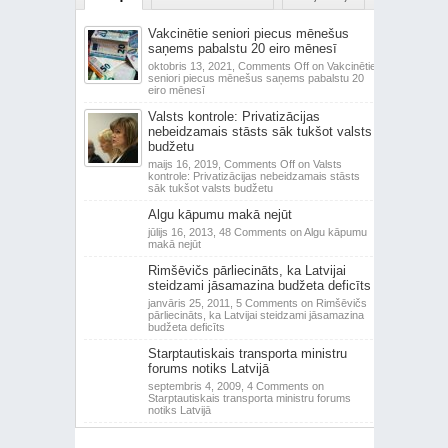
Vakcinētie seniori piecus mēnešus
saņems pabalstu 20 eiro mēnesī
oktobris 13, 2021,
Comments Off
on Vakcinētie
seniori piecus mēnešus saņems pabalstu 20
eiro mēnesī
Valsts kontrole: Privatizācijas
nebeidzamais stāsts sāk tukšot valsts
budžetu
maijs 16, 2019,
Comments Off
on Valsts
kontrole: Privatizācijas nebeidzamais stāsts
sāk tukšot valsts budžetu
Algu kāpumu makā nejūt
jūlijs 16, 2013,
48 Comments
on Algu kāpumu
makā nejūt
Rimšēvičs pārliecināts, ka Latvijai
steidzami jāsamazina budžeta deficīts
janvāris 25, 2011,
5 Comments
on Rimšēvičs
pārliecināts, ka Latvijai steidzami jāsamazina
budžeta deficīts
Starptautiskais transporta ministru
forums notiks Latvijā
septembris 4, 2009,
4 Comments
on
Starptautiskais transporta ministru forums
notiks Latvijā