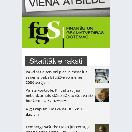
Skatītākie raksti
Vakcinētie seniori piecus mēnešus
saņems pabalstu 20 eiro mēnesī
-
23696 skatījumi
Valsts kontrole: Privatizācijas
nebeidzamais stāsts sāk tukšot valsts
budžetu
- 28755 skatījumi
Algu kāpumu makā nejūt
- 78133
skatījumi
Lembergs sašutis: Uz ko jūs cerat, ja