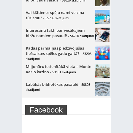
idioti vada valsti?
- 68626 skatījumi
Vai klātienes spēļu nami veicina
tūrismu?
- 55709 skatījumi
Interesanti fakti par vecākajiem
biržu namiem pasaulē
- 54250 skatījumi
Kādas pārmaiņas piedzīvojušas
tiešsaistes spēles gadu gaitā?
- 53206
skatījumi
Miljonāru iecienītākā vieta – Monte
Karlo kazino
- 53101 skatījumi
Labākās bibliotēkas pasaulē
- 50803
skatījumi
Facebook