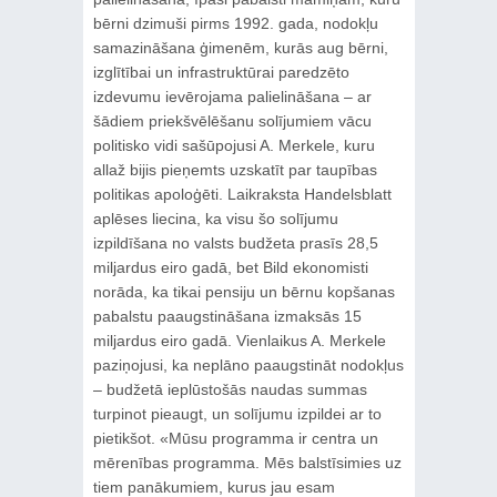
bērni dzimuši pirms 1992. gada, nodokļu
samazināšana ģimenēm, kurās aug bērni,
izglītībai un infrastruktūrai paredzēto
izdevumu ievērojama palielināšana – ar
šādiem priekšvēlēšanu solījumiem vācu
politisko vidi sašūpojusi A. Merkele, kuru
allaž bijis pieņemts uzskatīt par taupības
politikas apoloģēti. Laikraksta Handelsblatt
aplēses liecina, ka visu šo solījumu
izpildīšana no valsts budžeta prasīs 28,5
miljardus eiro gadā, bet Bild ekonomisti
norāda, ka tikai pensiju un bērnu kopšanas
pabalstu paaugstināšana izmaksās 15
miljardus eiro gadā. Vienlaikus A. Merkele
paziņojusi, ka neplāno paaugstināt nodokļus
– budžetā ieplūstošās naudas summas
turpinot pieaugt, un solījumu izpildei ar to
pietikšot. «Mūsu programma ir centra un
mērenības programma. Mēs balstīsimies uz
tiem panākumiem, kurus jau esam