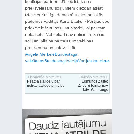
koalīcijas partneri. Jāpiebilst, ka par
priekšvēlēšanu solījumiem diezgan atklāti
izteicies Kristīgo demokrātu ekonomiskās
padomes vadītājs Kurts Lauks: «Partijas dod
priekšvēlēšanu solījumus tādēļ, lai par tām
nobalsotu. Vēl nekad nav noticis tā, ka šie
solījumi pilnībā pārceļas uz valdības
programmu un tiek izpildīti.
Angela Merkele
Bundestāga
vēlēšanas
Bundestāgs
Vācija
Vācijas kanclere
< Iepriekšējais raksts
Nākošais raksts >
Neatbalsta ideju par
Edmunds Zālīte:
nolikto atslēgu principu
Zviedru banka nav
latviešu draugs