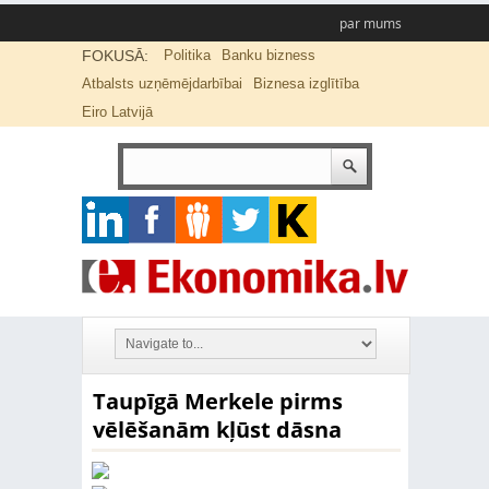
par mums
FOKUSĀ:
Politika
Banku bizness
Atbalsts uzņēmējdarbībai
Biznesa izglītība
Eiro Latvijā
Taupīgā Merkele pirms
vēlēšanām kļūst dāsna