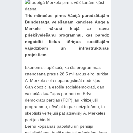
Trīs mēnešus pirms Vācijā paredzētajām
Bundestāga vēlēšanām kanclere Angela
Merkele nākusi klajā ar savu
priekšvēlēšanu programmu, kas paredz
negaidīti lielus tēriņus sociālajām
vajadzībām un infrastruktūras
projektiem.
Ekonomisti aplēsuši, ka šīs programmas
īstenošana prasīs 28,5 miljardus eiro, turklāt
A. Merkele sola nepaaugstināt nodokļus.
Gan opozīcijā esošie sociāldemokrāti, gan
valdošās koalīcijas partneri no Brīvo
demokrātu partijas (FDP) jau kritizējuši
programmu, dēvējot to par neizpildāmu, to
skeptiski vērtējuši pat atsevišķi A. Merkeles
partijas biedri.
Bērnu kopšanas pabalstu un pensiju
palielināšana, īpaši pabalsti māmiņām, kuru