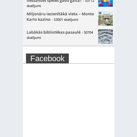
tiešsaistes spēles gadu gaitā?
- 53112
skatījumi
Miljonāru iecienītākā vieta – Monte
Karlo kazino
- 53001 skatījumi
Labākās bibliotēkas pasaulē
- 50704
skatījumi
Facebook