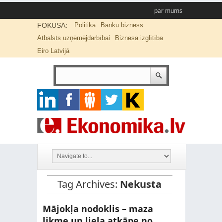
par mums
FOKUSĀ:
Politika
Banku bizness
Atbalsts uzņēmējdarbībai
Biznesa izglītība
Eiro Latvijā
Tag Archives:
Nekusta
Mājokļa nodoklis – maza
likme un liela atkāpe no