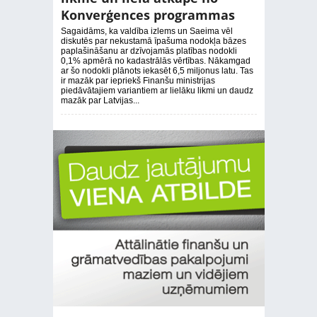
Konverģences programmas
Sagaidāms, ka valdība izlems un Saeima vēl
diskutēs par nekustamā īpašuma nodokļa bāzes
paplašināšanu ar dzīvojamās platības nodokli
0,1% apmērā no kadastrālās vērtības. Nākamgad
ar šo nodokli plānots iekasēt 6,5 miljonus latu. Tas
ir mazāk par iepriekš Finanšu ministrijas
piedāvātajiem variantiem ar lielāku likmi un daudz
mazāk par Latvijas...