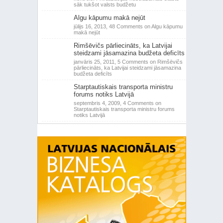
sāk tukšot valsts budžetu
Algu kāpumu makā nejūt
jūlijs 16, 2013,
48 Comments
on Algu kāpumu
makā nejūt
Rimšēvičs pārliecināts, ka Latvijai
steidzami jāsamazina budžeta deficīts
janvāris 25, 2011,
5 Comments
on Rimšēvičs
pārliecināts, ka Latvijai steidzami jāsamazina
budžeta deficīts
Starptautiskais transporta ministru
forums notiks Latvijā
septembris 4, 2009,
4 Comments
on
Starptautiskais transporta ministru forums
notiks Latvijā