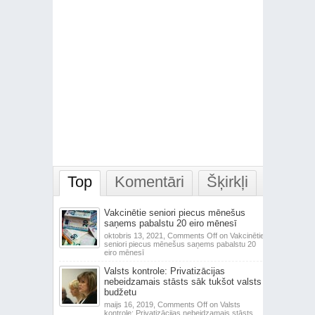
Top
Komentāri
Šķirkļi
Vakcinētie seniori piecus mēnešus
saņems pabalstu 20 eiro mēnesī
oktobris 13, 2021,
Comments Off
on Vakcinētie
seniori piecus mēnešus saņems pabalstu 20
eiro mēnesī
Valsts kontrole: Privatizācijas
nebeidzamais stāsts sāk tukšot valsts
budžetu
maijs 16, 2019,
Comments Off
on Valsts
kontrole: Privatizācijas nebeidzamais stāsts