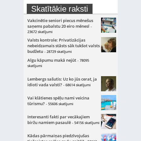
Skatītākie raksti
Vakcinētie seniori piecus mēnešus
saņems pabalstu 20 eiro mēnesī
-
23672 skatījumi
Valsts kontrole: Privatizācijas
nebeidzamais stāsts sāk tukšot valsts
budžetu
- 28729 skatījumi
Algu kāpumu makā nejūt
- 78095
skatījumi
Lembergs sašutis: Uz ko jūs cerat, ja
idioti vada valsti?
- 68614 skatījumi
Vai klātienes spēļu nami veicina
tūrismu?
- 55606 skatījumi
Interesanti fakti par vecākajiem
biržu namiem pasaulē
- 54156 skatījumi
Kādas pārmaiņas piedzīvojušas