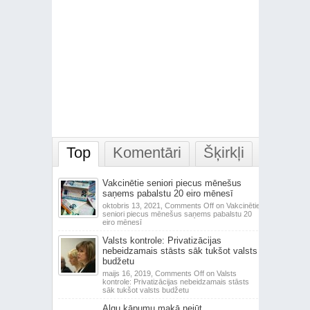
Top
Komentāri
Šķirkļi
Vakcinētie seniori piecus mēnešus
saņems pabalstu 20 eiro mēnesī
oktobris 13, 2021,
Comments Off
on Vakcinētie
seniori piecus mēnešus saņems pabalstu 20
eiro mēnesī
Valsts kontrole: Privatizācijas
nebeidzamais stāsts sāk tukšot valsts
budžetu
maijs 16, 2019,
Comments Off
on Valsts
kontrole: Privatizācijas nebeidzamais stāsts
sāk tukšot valsts budžetu
Algu kāpumu makā nejūt