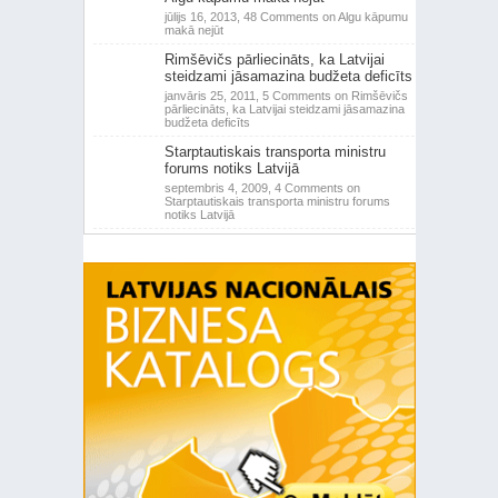
jūlijs 16, 2013,
48 Comments
on Algu kāpumu
makā nejūt
Rimšēvičs pārliecināts, ka Latvijai
steidzami jāsamazina budžeta deficīts
janvāris 25, 2011,
5 Comments
on Rimšēvičs
pārliecināts, ka Latvijai steidzami jāsamazina
budžeta deficīts
Starptautiskais transporta ministru
forums notiks Latvijā
septembris 4, 2009,
4 Comments
on
Starptautiskais transporta ministru forums
notiks Latvijā