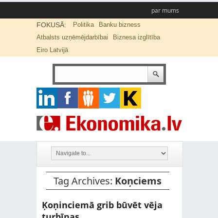
par mums
FOKUSĀ:
Politika
Banku bizness
Atbalsts uzņēmējdarbībai
Biznesa izglītība
Eiro Latvijā
Tag Archives:
Koņciems
Ķoņinciemā grib būvēt vēja
turbīnas