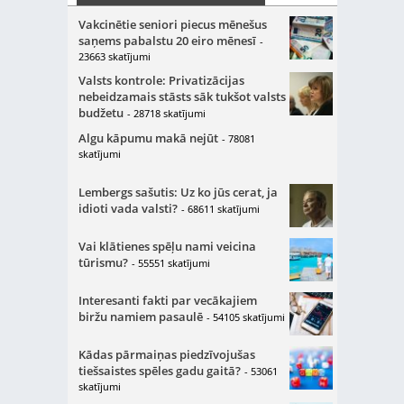
Vakcinētie seniori piecus mēnešus
saņems pabalstu 20 eiro mēnesī
-
23663 skatījumi
Valsts kontrole: Privatizācijas
nebeidzamais stāsts sāk tukšot valsts
budžetu
- 28718 skatījumi
Algu kāpumu makā nejūt
- 78081
skatījumi
Lembergs sašutis: Uz ko jūs cerat, ja
idioti vada valsti?
- 68611 skatījumi
Vai klātienes spēļu nami veicina
tūrismu?
- 55551 skatījumi
Interesanti fakti par vecākajiem
biržu namiem pasaulē
- 54105 skatījumi
Kādas pārmaiņas piedzīvojušas
tiešsaistes spēles gadu gaitā?
- 53061
skatījumi