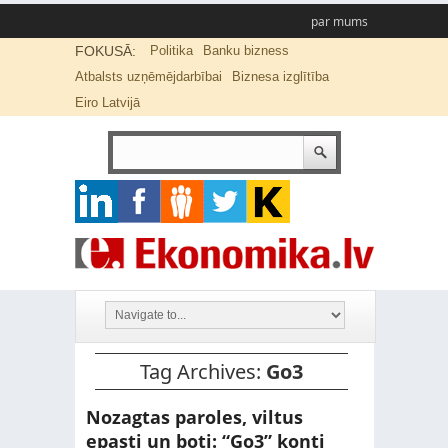
par mums
FOKUSĀ:
Politika
Banku bizness
Atbalsts uzņēmējdarbībai
Biznesa izglītība
Eiro Latvijā
Tag Archives:
Go3
Nozagtas paroles, viltus
epasti un boti: “Go3” konti