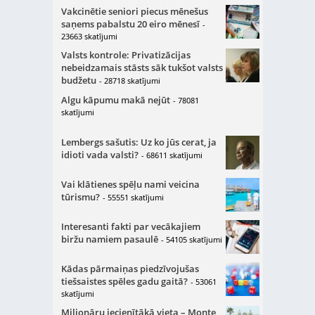
Vakcinētie seniori piecus mēnešus
saņems pabalstu 20 eiro mēnesī
-
23663 skatījumi
Valsts kontrole: Privatizācijas
nebeidzamais stāsts sāk tukšot valsts
budžetu
- 28718 skatījumi
Algu kāpumu makā nejūt
- 78081
skatījumi
Lembergs sašutis: Uz ko jūs cerat, ja
idioti vada valsti?
- 68611 skatījumi
Vai klātienes spēļu nami veicina
tūrismu?
- 55551 skatījumi
Interesanti fakti par vecākajiem
biržu namiem pasaulē
- 54105 skatījumi
Kādas pārmaiņas piedzīvojušas
tiešsaistes spēles gadu gaitā?
- 53061
skatījumi
Miljonāru iecienītākā vieta – Monte