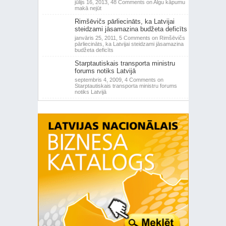
jūlijs 16, 2013,
48 Comments
on Algu kāpumu
makā nejūt
Rimšēvičs pārliecināts, ka Latvijai
steidzami jāsamazina budžeta deficīts
janvāris 25, 2011,
5 Comments
on Rimšēvičs
pārliecināts, ka Latvijai steidzami jāsamazina
budžeta deficīts
Starptautiskais transporta ministru
forums notiks Latvijā
septembris 4, 2009,
4 Comments
on
Starptautiskais transporta ministru forums
notiks Latvijā