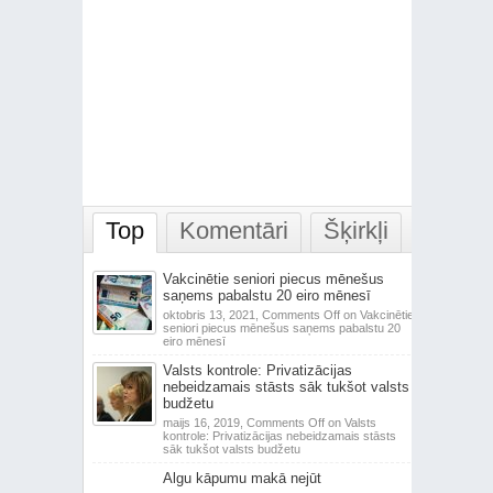
Top
Komentāri
Šķirkļi
Vakcinētie seniori piecus mēnešus
saņems pabalstu 20 eiro mēnesī
oktobris 13, 2021,
Comments Off
on Vakcinētie
seniori piecus mēnešus saņems pabalstu 20
eiro mēnesī
Valsts kontrole: Privatizācijas
nebeidzamais stāsts sāk tukšot valsts
budžetu
maijs 16, 2019,
Comments Off
on Valsts
kontrole: Privatizācijas nebeidzamais stāsts
sāk tukšot valsts budžetu
Algu kāpumu makā nejūt