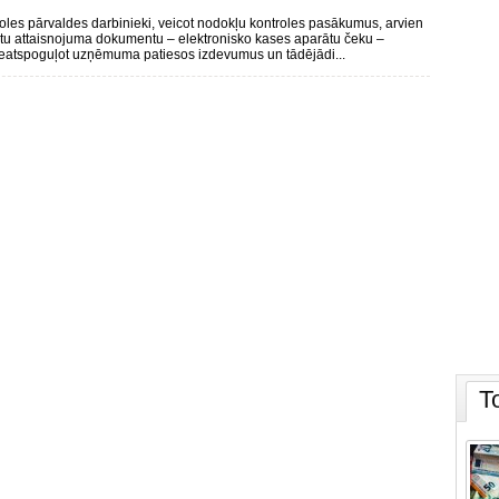
les pārvaldes darbinieki, veicot nodokļu kontroles pasākumus, arvien
totu attaisnojuma dokumentu – elektronisko kases aparātu čeku –
neatspoguļot uzņēmuma patiesos izdevumus un tādējādi...
T