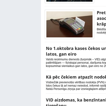
Pret
asoc
krāp
Blēdīša
nodokļu
No 1.oktobra kases čekos u
latos, gan eiro
Valsts ieņēmumu dienests (turpmāk – VID) atgā
patērētājam — fiziskajai personai, darījuma ko
kopsummai vienlaikus gan latos, gan eiro no 20
Kā pēc čekiem atpazīt nod
Visbiežāk pievienotās vērtības nodokļa (PVN) n
īstos čekus tā arī nemaz neiedod, informē rai
Nekā Personīga ziņoja par izsniegtajiem atšķirī
VID aizdomas, ka benzīntan
tirgošanu