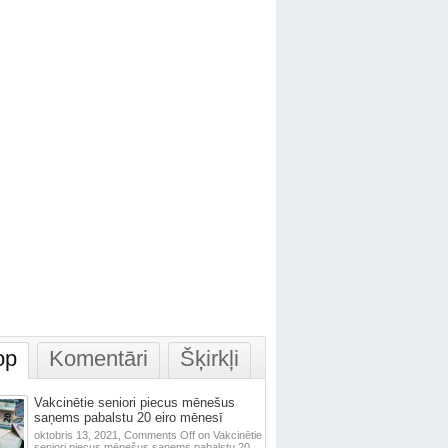
op
Komentāri
Šķirkļi
Vakcinētie seniori piecus mēnešus
saņems pabalstu 20 eiro mēnesī
oktobris 13, 2021,
Comments Off
on Vakcinētie
seniori piecus mēnešus saņems pabalstu 20