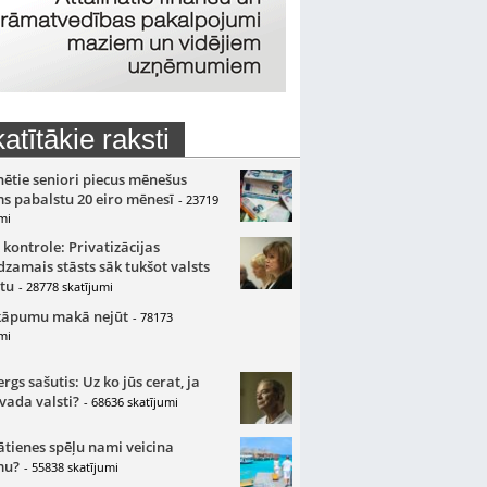
atītākie raksti
nētie seniori piecus mēnešus
s pabalstu 20 eiro mēnesī
- 23719
mi
 kontrole: Privatizācijas
zamais stāsts sāk tukšot valsts
tu
- 28778 skatījumi
kāpumu makā nejūt
- 78173
mi
gs sašutis: Uz ko jūs cerat, ja
 vada valsti?
- 68636 skatījumi
ātienes spēļu nami veicina
mu?
- 55838 skatījumi