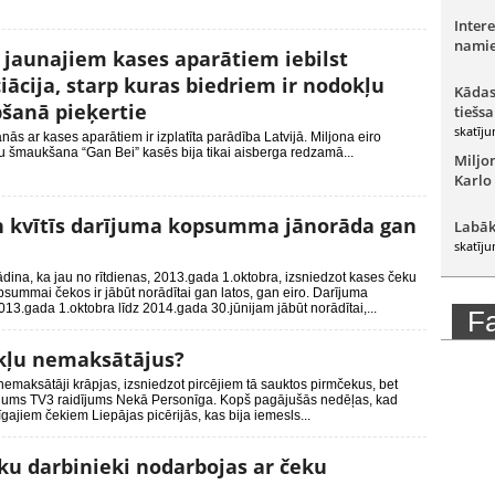
Intere
namie
 jaunajiem kases aparātiem iebilst
iācija, starp kuras biedriem ir nodokļu
Kādas
šanā pieķertie
tiešsa
skatīju
nās ar kases aparātiem ir izplatīta parādība Latvijā. Miljona eiro
 šmaukšana “Gan Bei” kasēs bija tikai aisberga redzamā...
Miljo
Karlo
n kvītīs darījuma kopsumma jānorāda gan
Labāk
skatīju
dina, ka jau no rītdienas, 2013.gada 1.oktobra, izsniedzot kases čeku
psummai čekos ir jābūt norādītai gan latos, gan eiro. Darījuma
13.gada 1.oktobra līdz 2014.gada 30.jūnijam jābūt norādītai,...
F
okļu nemaksātājus?
emaksātāji krāpjas, izsniedzot pircējiem tā sauktos pirmčekus, bet
dījums TV3 raidījums Nekā Personīga. Kopš pagājušās nedēļas, kad
gajiem čekiem Liepājas picērijās, kas bija iemesls...
ku darbinieki nodarbojas ar čeku