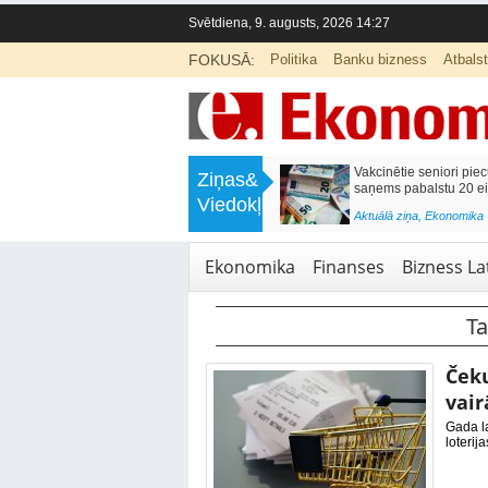
Svētdiena, 9. augusts, 2026 14:27
FOKUSĀ:
Politika
Banku bizness
Atbals
>
Labklājības ministrija rosina reformēt
Kā sagatavot bērnu 
Ziņas&
un būtiski uzlabot vecāku pabalstu
nepārslogojot ģim
Viedokļi
<
Aktuālā ziņa
,
Ekonomika
Aktuālā ziņa
,
Izglītība
Ekonomika
Finanses
Bizness Lat
Ta
Čeku
vair
Gada la
loterija