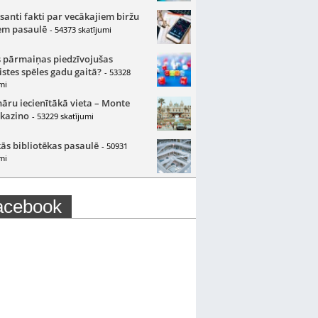
santi fakti par vecākajiem biržu
m pasaulē
- 54373 skatījumi
 pārmaiņas piedzīvojušas
istes spēles gadu gaitā?
- 53328
mi
nāru iecienītākā vieta – Monte
 kazino
- 53229 skatījumi
ās bibliotēkas pasaulē
- 50931
mi
acebook