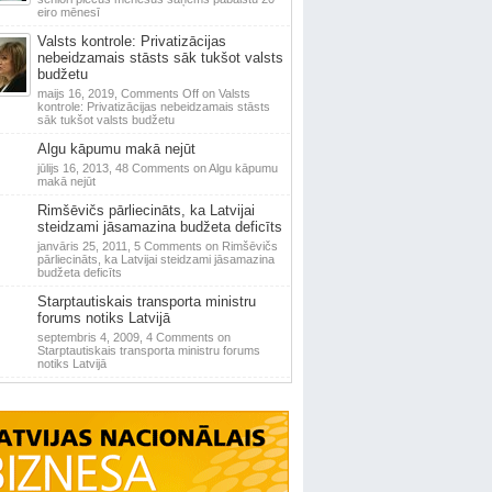
eiro mēnesī
Valsts kontrole: Privatizācijas
nebeidzamais stāsts sāk tukšot valsts
budžetu
maijs 16, 2019,
Comments Off
on Valsts
kontrole: Privatizācijas nebeidzamais stāsts
sāk tukšot valsts budžetu
Algu kāpumu makā nejūt
jūlijs 16, 2013,
48 Comments
on Algu kāpumu
makā nejūt
Rimšēvičs pārliecināts, ka Latvijai
steidzami jāsamazina budžeta deficīts
janvāris 25, 2011,
5 Comments
on Rimšēvičs
pārliecināts, ka Latvijai steidzami jāsamazina
budžeta deficīts
Starptautiskais transporta ministru
forums notiks Latvijā
septembris 4, 2009,
4 Comments
on
Starptautiskais transporta ministru forums
notiks Latvijā