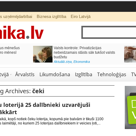
ts uzņēmējdarbībai
Biznesa izglītība
Eiro Latvijā
skolai,
Septiņos mēnešos Vivi vilcienos
enes budžetu?
pārvadāti 12 miljoni pasažieru; jūlijā
97,4 % reisu izpildīti laikā
Aktuālā ziņa
,
Bizness Latvijā
,
Tirdzniecība
vijā
Ārvalstīs
Likumdošana
Izglītība
Tehnoloģijas
T
g Archives:
čeki
 loterijā 25 dalībnieki uzvarējuši
ākkārt
ikā, kopš notiek čeku loterija, kopumā pie balvām ir tikuši 1100
s laimētāji, no kuriem 25 loterijas dalībniekiem ir veicies ļoti,...