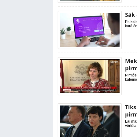
Sāk 
Piektdi
kurā če
Mekl
pir
Pirmče
kafejnī
Tiks
pir
Lai ma
vērtēta