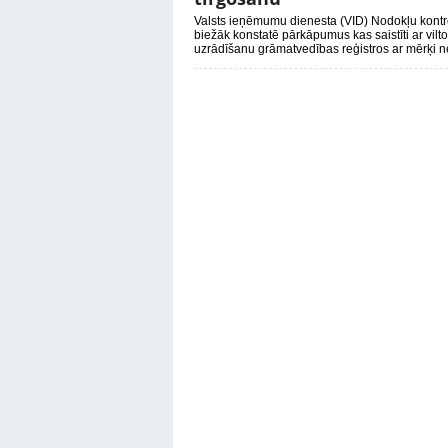
Valsts ieņēmumu dienesta (VID) Nodokļu kontro
biežāk konstatē pārkāpumus kas saistīti ar vil
uzrādīšanu grāmatvedības reģistros ar mērķi 