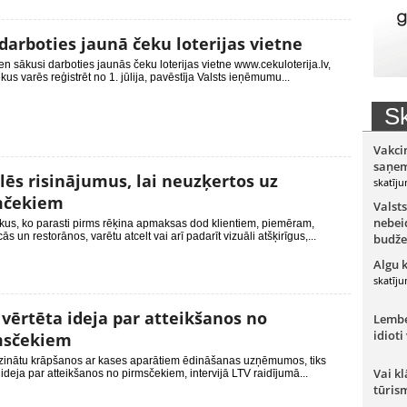
darboties jaunā čeku loterijas vietne
en sākusi darboties jaunās čeku loterijas vietne www.cekuloterija.lv,
kus varēs reģistrēt no 1. jūlija, pavēstīja Valsts ieņēmumu...
Sk
Vakci
saņem
ēs risinājumus, lai neuzķertos uz
skatīju
mčekiem
Valsts
nebeid
kus, ko parasti pirms rēķina apmaksas dod klientiem, piemēram,
cās un restorānos, varētu atcelt vai arī padarīt vizuāli atšķirīgus,...
budže
Algu 
skatīju
 vērtēta ideja par atteikšanos no
Lember
idioti
msčekiem
zinātu krāpšanos ar kases aparātiem ēdināšanas uzņēmumos, tiks
Vai kl
 ideja par atteikšanos no pirmsčekiem, intervijā LTV raidījumā...
tūris