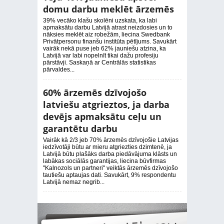
domu darbu meklēt ārzemēs
39% vecāko klašu skolēni uzskata, ka labi
apmaksātu darbu Latvijā atrast neizdosies un to
nāksies meklēt aiz robežām, liecina Swedbank
Privātpersonu finanšu institūta pētījums. Savukārt
vairāk nekā puse jeb 62% jauniešu atzina, ka
Latvijā var labi nopelnīt tikai dažu profesiju
pārstāvji. Saskaņā ar Centrālās statistikas
pārvaldes...
60% ārzemēs dzīvojošo
latviešu atgrieztos, ja darba
devējs apmaksātu ceļu un
garantētu darbu
Vairāk kā 2/3 jeb 70% ārzemēs dzīvojošie Latvijas
iedzīvotāji būtu ar mieru atgriezties dzimtenē, ja
Latvijā būtu plašāks darba piedāvājuma klāsts un
labākas sociālās garantijas, liecina būvfirmas
"Kalnozols un partneri" veiktās ārzemēs dzīvojošo
tautiešu aptaujas dati. Savukārt, 9% respondentu
Latvijā nemaz negrib...