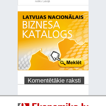
notiks Latvijā
Komentētākie raksti