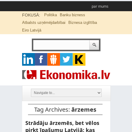
par mums
FOKUSĀ:
Politika
Banku bizness
Atbalsts uzņēmējdarbībai
Biznesa izglītība
Eiro Latvijā
Tag Archives:
ārzemes
Strādāju ārzemēs, bet vēlos
pirkt īpašumu Latvijā: kas