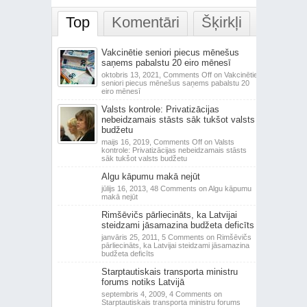
Top
Komentāri
Šķirkļi
Vakcinētie seniori piecus mēnešus
saņems pabalstu 20 eiro mēnesī
oktobris 13, 2021,
Comments Off
on Vakcinētie
seniori piecus mēnešus saņems pabalstu 20
eiro mēnesī
Valsts kontrole: Privatizācijas
nebeidzamais stāsts sāk tukšot valsts
budžetu
maijs 16, 2019,
Comments Off
on Valsts
kontrole: Privatizācijas nebeidzamais stāsts
sāk tukšot valsts budžetu
Algu kāpumu makā nejūt
jūlijs 16, 2013,
48 Comments
on Algu kāpumu
makā nejūt
Rimšēvičs pārliecināts, ka Latvijai
steidzami jāsamazina budžeta deficīts
janvāris 25, 2011,
5 Comments
on Rimšēvičs
pārliecināts, ka Latvijai steidzami jāsamazina
budžeta deficīts
Starptautiskais transporta ministru
forums notiks Latvijā
septembris 4, 2009,
4 Comments
on
Starptautiskais transporta ministru forums