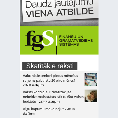
Skatītākie raksti
Vakcinētie seniori piecus mēnešus
saņems pabalstu 20 eiro mēnesī
-
23690 skatījumi
Valsts kontrole: Privatizācijas
nebeidzamais stāsts sāk tukšot valsts
budžetu
- 28747 skatījumi
Algu kāpumu makā nejūt
- 78118
skatījumi