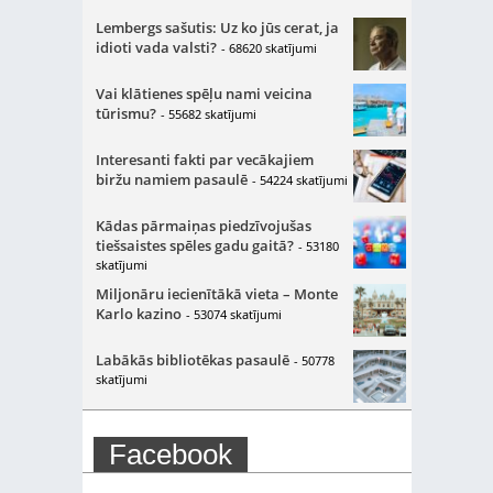
Lembergs sašutis: Uz ko jūs cerat, ja
idioti vada valsti?
- 68620 skatījumi
Vai klātienes spēļu nami veicina
tūrismu?
- 55682 skatījumi
Interesanti fakti par vecākajiem
biržu namiem pasaulē
- 54224 skatījumi
Kādas pārmaiņas piedzīvojušas
tiešsaistes spēles gadu gaitā?
- 53180
skatījumi
Miljonāru iecienītākā vieta – Monte
Karlo kazino
- 53074 skatījumi
Labākās bibliotēkas pasaulē
- 50778
skatījumi
Facebook