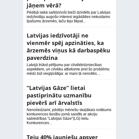
jāņem vērā?
Pēdējā laikā salīdzinoši bieži dzirdēts par Latvijas
iedzīvotāju augošo interesi iegādāties nekustamo
īpašumu ārzemēs, taču teju tikpat...
Latvijas iedzīvotāji ne
vienmēr spēj apzināties, ka
ārzemēs viņus kā darbaspēku
paverdzina
Latvijā trūkst pētījumu par cilvēktirdzniecības
aspektiem, un cilvēku attieksme pret šo problēmu
mēdz būt vieglprātīga: ar mani tā nenotiks....
“Latvijas Gāze” lietai
pastiprinātu uzmanību
pievērš arī ārvalstīs
Nenoliedzami, pēdējo mēnešu skaļākais notikums
konkurences tiesību jomā saistīts ar akciju
sabiedrības “Latvijas Gāze”(LG) lietu.
Konkurences...
Teju 40% jauniešu apsver