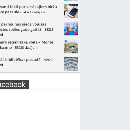
santi fakti par vecākajiem biržu
m pasaulē
- 54371 skatījumi
 pārmaiņas piedzīvojušas
istes spēles gadu gaitā?
- 53325
mi
nāru iecienītākā vieta – Monte
 kazino
- 53228 skatījumi
ās bibliotēkas pasaulē
- 50929
mi
acebook