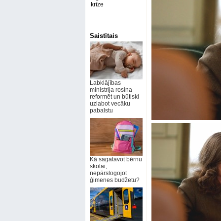
krīze
Saistītais
Labklājības
ministrija rosina
reformēt un būtiski
uzlabot vecāku
pabalstu
Kā sagatavot bērnu
skolai,
nepārslogojot
ģimenes budžetu?