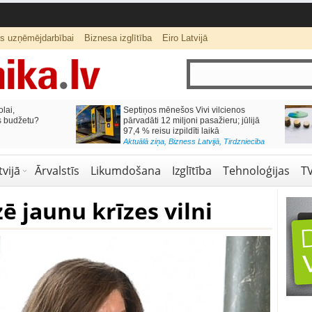
ts uzņēmējdarbībai
Biznesa izglītība
Eiro Latvijā
lai,
Septiņos mēnešos Vivi vilcienos
s budžetu?
pārvadāti 12 miljoni pasažieru; jūlijā
97,4 % reisu izpildīti laikā
Aktuālā ziņa
,
Bizness Latvijā
,
Tirdzniecība
vijā
Ārvalstīs
Likumdošana
Izglītība
Tehnoloģijas
T
 jaunu krīzes vilni