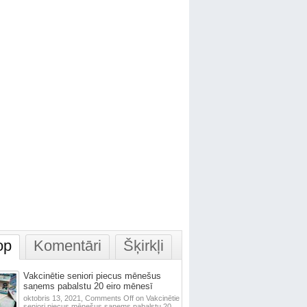
op
Komentāri
Šķirkļi
Vakcinētie seniori piecus mēnešus
saņems pabalstu 20 eiro mēnesī
oktobris 13, 2021,
Comments Off
on Vakcinētie
seniori piecus mēnešus saņems pabalstu 20