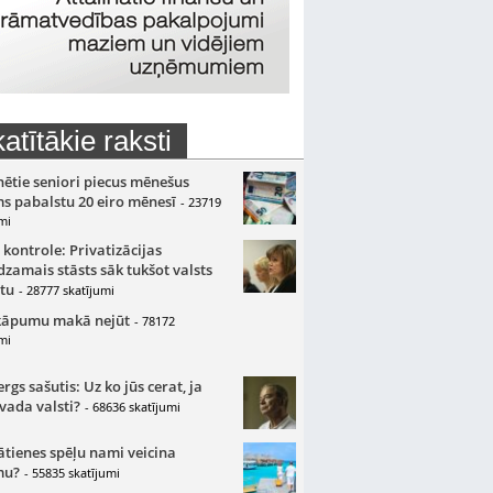
atītākie raksti
nētie seniori piecus mēnešus
s pabalstu 20 eiro mēnesī
- 23719
mi
 kontrole: Privatizācijas
zamais stāsts sāk tukšot valsts
tu
- 28777 skatījumi
kāpumu makā nejūt
- 78172
mi
gs sašutis: Uz ko jūs cerat, ja
 vada valsti?
- 68636 skatījumi
ātienes spēļu nami veicina
mu?
- 55835 skatījumi