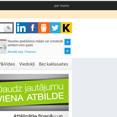
par mums
Naudas glabāšana mājās var izmaksāt
Katrs desmitais mājok
simtiem eiro gadā
pieteikums tiek noraid
kredītvēstures dēļ
Aktuālā ziņa
,
Finanses
Aktuālā ziņa
,
Finanses
V&Video
Viedokļi
Bez kaklasaites