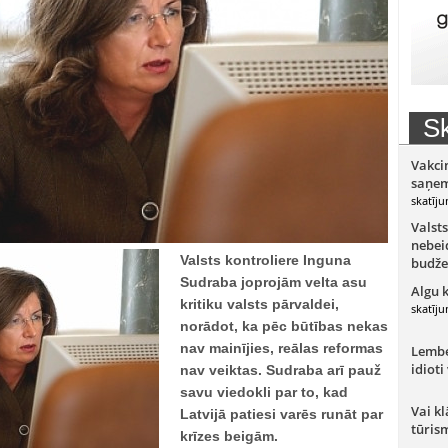
Sk
Vakci
saņem
skatīju
Valsts
nebeid
Valsts kontroliere Inguna
budže
Sudraba joprojām velta asu
Algu 
kritiku valsts pārvaldei,
skatīju
norādot, ka pēc būtības nekas
nav mainījies, reālas reformas
Lember
idioti
nav veiktas. Sudraba arī pauž
savu viedokli par to, kad
Vai kl
Latvijā patiesi varēs runāt par
tūris
krīzes beigām.