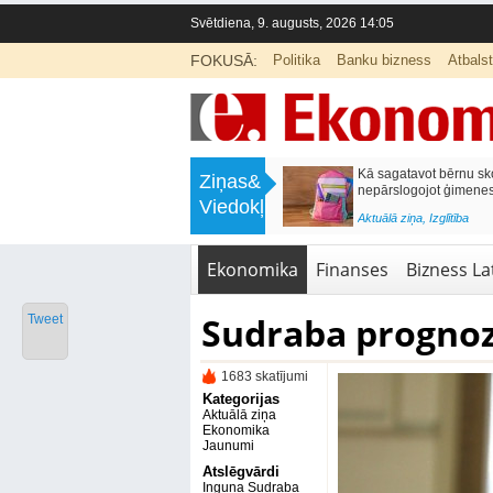
Svētdiena, 9. augusts, 2026 14:05
FOKUSĀ:
Politika
Banku bizness
Atbals
>
Labklājības ministrija rosina reformēt
Kā sagatavot bērnu sko
Ziņas&
un būtiski uzlabot vecāku pabalstu
nepārslogojot ģimene
Viedokļi
<
Aktuālā ziņa
,
Ekonomika
Aktuālā ziņa
,
Izglītība
Ekonomika
Finanses
Bizness Lat
Sudraba prognozē
Tweet
1683 skatījumi
Kategorijas
Aktuālā ziņa
Ekonomika
Jaunumi
Atslēgvārdi
Inguna Sudraba