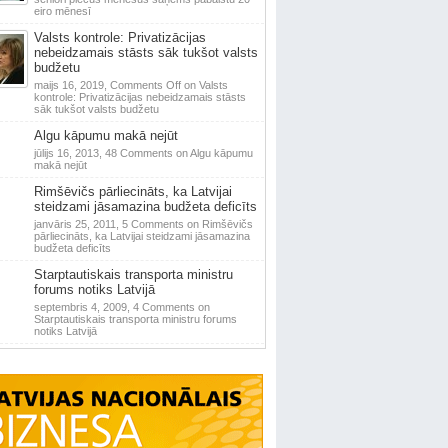
eiro mēnesī
Valsts kontrole: Privatizācijas
nebeidzamais stāsts sāk tukšot valsts
budžetu
maijs 16, 2019,
Comments Off
on Valsts
kontrole: Privatizācijas nebeidzamais stāsts
sāk tukšot valsts budžetu
Algu kāpumu makā nejūt
jūlijs 16, 2013,
48 Comments
on Algu kāpumu
makā nejūt
Rimšēvičs pārliecināts, ka Latvijai
steidzami jāsamazina budžeta deficīts
janvāris 25, 2011,
5 Comments
on Rimšēvičs
pārliecināts, ka Latvijai steidzami jāsamazina
budžeta deficīts
Starptautiskais transporta ministru
forums notiks Latvijā
septembris 4, 2009,
4 Comments
on
Starptautiskais transporta ministru forums
notiks Latvijā