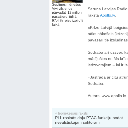
Septiņos mēnešos
Vivi vilcienos
Sarunā Latvijas Radio 
pārvadāti 12 miljoni
raksta
Apollo.lv
.
pasažieru; jūlijā
97,4 % reisu izpildīti
laikā
«Krīze Latvijā beigsie
nāks nākošais [krīzes]
pavasarī tie izsludinās
Sudraba arī uzsver, k
mācījušies no šīs krīz
iedzīvotājiem – lai ir
«Jāstrādā ar citu ātru
Sudraba.
Autors: www.apollo.lv
< Iepriekšējais raksts
PLL rosinās daļu PTAC funkciju nodot
nevalstiskajam sektoram