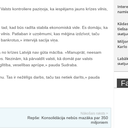
Intere
Valsts kontroliere paziņoja, ka iespējams jauns krīzes vilnis,
namie
Kādas
s tad, kad būs radīta stabila ekonomiskā vide. Es domāju, ka
tiešsa
 vilnis. Patlaban ir uzņēmumi, kas mēģina izdzīvot, taču
skatīju
 bankrotus,» intervijā sacīja viņa.
Miljo
Karlo
a no krīzes Latvijā nav gūta mācība. «Manuprāt, neesam
Labāk
es. Nezinām, kā pārvaldīt valsti, kā domāt par valsts
skatīju
 izglītība, veselības aprūpe,» pauda Sudraba.
mu. Tas ir nežēlīgs darbs, taču tas netiek darīts,» pauda
F
Nākošais raksts >
Repše: Konsolidācija nebūs mazāka par 350
miljoniem