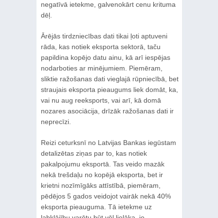
negatīvā ietekme, galvenokārt cenu krituma
dēļ.
Ārējās tirdzniecības dati tikai ļoti aptuveni
rāda, kas notiek eksporta sektorā, taču
papildina kopējo datu ainu, kā arī iespējas
nodarboties ar minējumiem. Piemēram,
sliktie ražošanas dati vieglajā rūpniecībā, bet
straujais eksporta pieaugums liek domāt, ka,
vai nu aug reeksports, vai arī, kā domā
nozares asociācija, drīzāk ražošanas dati ir
neprecīzi.
Reizi ceturksnī no Latvijas Bankas iegūstam
detalizētas ziņas par to, kas notiek
pakalpojumu eksportā. Tas veido mazāk
nekā trešdaļu no kopējā eksporta, bet ir
krietni nozīmīgāks attīstībā, piemēram,
pēdējos 5 gados veidojot vairāk nekā 40%
eksporta pieauguma. Tā ietekme uz
labklājību varētu būt vēl lielāka, jo