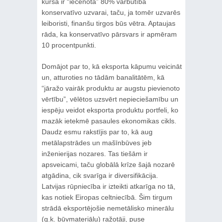
kursā ir “iecenota” 80% varbūtība
konservatīvo uzvarai, taču, ja tomēr uzvarēs
leiboristi, finanšu tirgos būs vētra. Aptaujas
rāda, ka konservatīvo pārsvars ir apmēram
10 procentpunkti.
Domājot par to, kā eksporta kāpumu veicināt
un, atturoties no tādām banalitātēm, kā
“jāražo vairāk produktu ar augstu pievienoto
vērtību”, vēlētos uzsvērt nepieciešamību un
iespēju veidot eksporta produktu portfeli, ko
mazāk ietekmē pasaules ekonomikas cikls.
Daudz esmu rakstījis par to, kā aug
metālapstrādes un mašīnbūves jeb
inženierijas nozares. Tas tiešām ir
apsveicami, taču globālā krīze šajā nozarē
atgādina, cik svarīga ir diversifikācija.
Latvijas rūpniecība ir izteikti atkarīga no tā,
kas notiek Eiropas celtniecībā. Šim tirgum
strādā eksportējošie nemetālisko minerālu
(g.k. būvmateriālu) ražotāji, puse