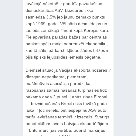
tuvākajā nākotnē ir gandrīz pazuduši no
dienaskārtības ASV. Bezdarbs tikko
sasniedza 3,5% jeb jaunu zemāko punktu
kopš 1969. gada. Vēl pāris desmitdaļas un
tas būs zemākajā līmenī kopš Korejas kara.
Pie apvāršņa parādās bažas par centrālās
bankas spēju maigi nobremzēt ekonomiku,
kad tā sāks pārkarst, kļūdas šādos brīžos ir
bijis tipisks lejupslīdes iemesls pagātnē.
Diemžēl situācija Vācijas eksporta nozarēs ir
diezgan nepatīkama, piemēram,
mašīnbūves asociācija paredz, ka
ražošanas samazināšanās turpināsies līdz
nākamā gada 2.pusei. Labās ziņas Eiropai
— bezvienošanās Brexit risks tuvākā gada
laikā ir ļoti neliels, bet iespējamu ASV auto
tarifu ieviešanas termiņš ir iztecējis. Svarīgs
nenoteiktības avots Latvijas eksportētājiem
ir britu mārciņas vērtība. Šobrīd mārciņas