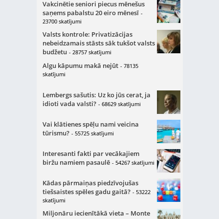
Vakcinētie seniori piecus mēnešus
saņems pabalstu 20 eiro mēnesī
-
23700 skatījumi
Valsts kontrole: Privatizācijas
nebeidzamais stāsts sāk tukšot valsts
budžetu
- 28757 skatījumi
Algu kāpumu makā nejūt
- 78135
skatījumi
Lembergs sašutis: Uz ko jūs cerat, ja
idioti vada valsti?
- 68629 skatījumi
Vai klātienes spēļu nami veicina
tūrismu?
- 55725 skatījumi
Interesanti fakti par vecākajiem
biržu namiem pasaulē
- 54267 skatījumi
Kādas pārmaiņas piedzīvojušas
tiešsaistes spēles gadu gaitā?
- 53222
skatījumi
Miljonāru iecienītākā vieta – Monte