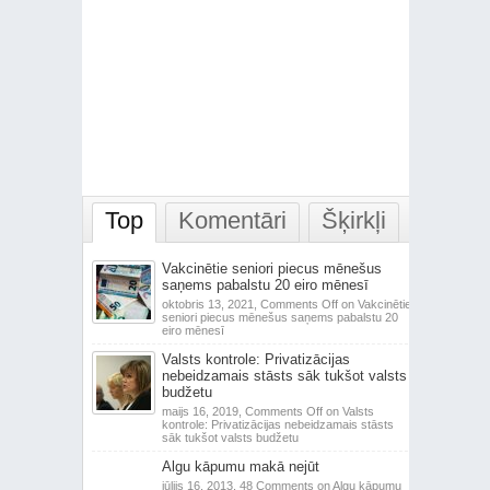
Top
Komentāri
Šķirkļi
Vakcinētie seniori piecus mēnešus
saņems pabalstu 20 eiro mēnesī
oktobris 13, 2021,
Comments Off
on Vakcinētie
seniori piecus mēnešus saņems pabalstu 20
eiro mēnesī
Valsts kontrole: Privatizācijas
nebeidzamais stāsts sāk tukšot valsts
budžetu
maijs 16, 2019,
Comments Off
on Valsts
kontrole: Privatizācijas nebeidzamais stāsts
sāk tukšot valsts budžetu
Algu kāpumu makā nejūt
jūlijs 16, 2013,
48 Comments
on Algu kāpumu