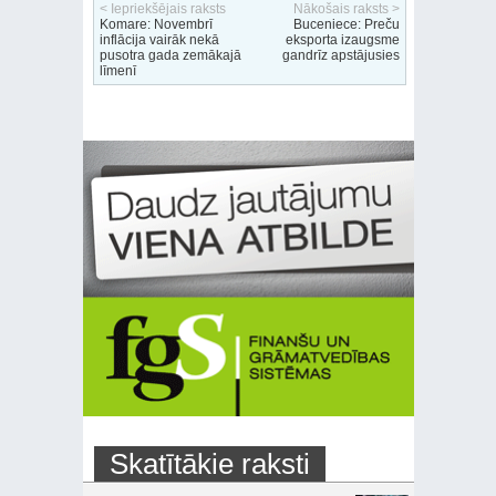
< Iepriekšējais raksts
Nākošais raksts >
Komare: Novembrī
Buceniece: Preču
inflācija vairāk nekā
eksporta izaugsme
pusotra gada zemākajā
gandrīz apstājusies
līmenī
Skatītākie raksti