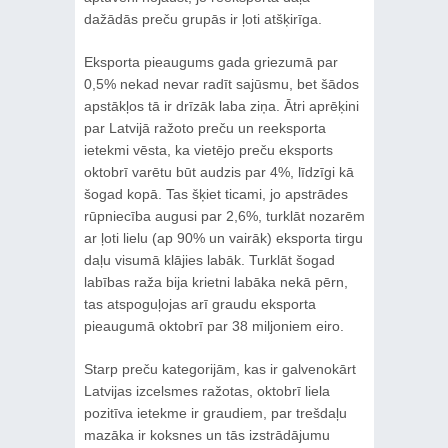
dažādās preču grupās ir ļoti atšķirīga.
Eksporta pieaugums gada griezumā par
0,5% nekad nevar radīt sajūsmu, bet šādos
apstākļos tā ir drīzāk laba ziņa. Ātri aprēķini
par Latvijā ražoto preču un reeksporta
ietekmi vēsta, ka vietējo preču eksports
oktobrī varētu būt audzis par 4%, līdzīgi kā
šogad kopā. Tas šķiet ticami, jo apstrādes
rūpniecība augusi par 2,6%, turklāt nozarēm
ar ļoti lielu (ap 90% un vairāk) eksporta tirgu
daļu visumā klājies labāk. Turklāt šogad
labības raža bija krietni labāka nekā pērn,
tas atspoguļojas arī graudu eksporta
pieaugumā oktobrī par 38 miljoniem eiro.
Starp preču kategorijām, kas ir galvenokārt
Latvijas izcelsmes ražotas, oktobrī liela
pozitīva ietekme ir graudiem, par trešdaļu
mazāka ir koksnes un tās izstrādājumu