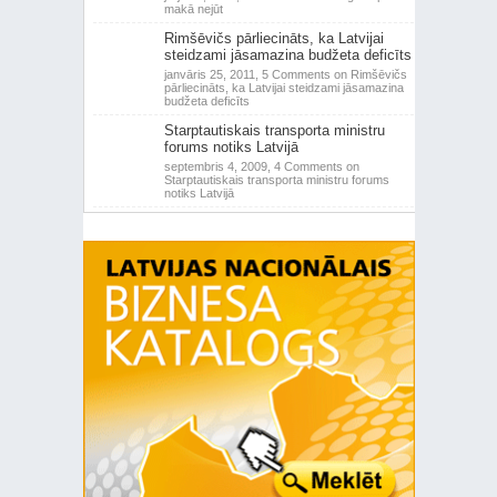
makā nejūt
Rimšēvičs pārliecināts, ka Latvijai
steidzami jāsamazina budžeta deficīts
janvāris 25, 2011,
5 Comments
on Rimšēvičs
pārliecināts, ka Latvijai steidzami jāsamazina
budžeta deficīts
Starptautiskais transporta ministru
forums notiks Latvijā
septembris 4, 2009,
4 Comments
on
Starptautiskais transporta ministru forums
notiks Latvijā