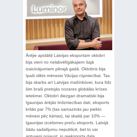
Ārējie apstākļi Latvijas eksportam oktobrī
bija vieni no nelabvēlīgākajiem šajā
izaicinājumiem pilnajā gadā. Oktobris bija
īpaši slikts mēnesis Vācijas rūpniecībai. Tas
bija skarbs arī Latvijas mašīnbūvei, kura līdz
šim braši pretojās nozares globālās krīzes
ietekmei. Oktobrī diezgan dramatiski bija
Igaunijas ārējās tirdzniecības dati, eksports
kritās par 7% (tas samazinās jau piekto
mēnesi pēc kārtas), tai skaitā par 10% —
Igaunijas izcelsmes preču eksports. Latvijā
šādu sadalījumu nepublicē, bet to var
aptuveni nojaust, jo reeksporta daļa