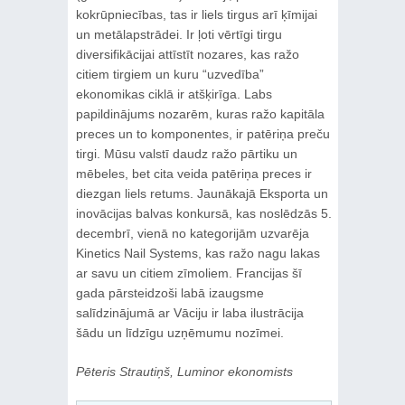
kokrūpniecības, tas ir liels tirgus arī ķīmijai
un metālapstrādei. Ir ļoti vērtīgi tirgu
diversifikācijai attīstīt nozares, kas ražo
citiem tirgiem un kuru “uzvedība”
ekonomikas ciklā ir atšķirīga. Labs
papildinājums nozarēm, kuras ražo kapitāla
preces un to komponentes, ir patēriņa preču
tirgi. Mūsu valstī daudz ražo pārtiku un
mēbeles, bet cita veida patēriņa preces ir
diezgan liels retums. Jaunākajā Eksporta un
inovācijas balvas konkursā, kas noslēdzās 5.
decembrī, vienā no kategorijām uzvarēja
Kinetics Nail Systems, kas ražo nagu lakas
ar savu un citiem zīmoliem. Francijas šī
gada pārsteidzoši labā izaugsme
salīdzinājumā ar Vāciju ir laba ilustrācija
šādu un līdzīgu uzņēmumu nozīmei.
Pēteris Strautiņš, Luminor ekonomists