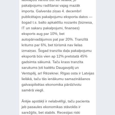
pakalpojumu radīšanai vajag mazāk
importa. Galvenās ziņas 4. decembrī
publicētajos pakalpojumu eksporta datos —
šogad t.s. balto apkaklīšu nozarēs (biznesa,
IT un sakaru pakalpojumi, finanses)
eksports aug par 10%, bet
autopārvadājumos pat par 20%. Tranzītā
kritums par 6%, bet tūrismā nav lielas
izmaiņas. Šogad tranzīta daļa pakalpojumu
eksportā būs vien ap 12% pretstatā 45%
gadsimta sākumā. Taču krass tranzīta
sarukums ļoti kaitētu Daugavpilij un
Ventspilij, arī Rēzeknei. Rīgas osta ir Latvijas
lielākā, taču tās ienākumu samazināšanos
galvaspilsētas ekonomika pārdzīvotu
samērā viegli.
Ārējie apstākļi ir nelabvēlīgi, taču pacienta
jeb pasaules ekonomikas stāvoklis ir
sarežģīts, bet stabils. Recesijas riski