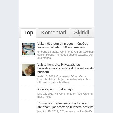
Top
Komentāri
Šķirkļi
Vakcinētie seniori piecus mēnešus
saņems pabalstu 20 eiro mēnesī
oktobris 13, 2021,
Comments Off
on Vakcinētie
seniori piecus mēnešus saņems pabalstu 20
eiro mēnesī
Valsts kontrole: Privatizācijas
nebeidzamais stāsts sāk tukšot valsts
budžetu
maijs 16, 2019,
Comments Off
on Valsts
kontrole: Privatizācijas nebeidzamais stāsts
sāk tukšot valsts budžetu
Algu kāpumu makā nejūt
jūlijs 16, 2013,
48 Comments
on Algu kāpumu
makā nejūt
Rimšēvičs pārliecināts, ka Latvijai
steidzami jāsamazina budžeta deficīts
janvāris 25, 2011,
5 Comments
on Rimšēvičs