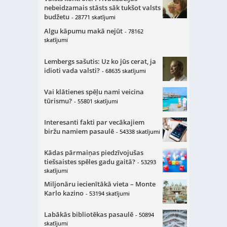
nebeidzamais stāsts sāk tukšot valsts
budžetu
- 28771 skatījumi
Algu kāpumu makā nejūt
- 78162
skatījumi
Lembergs sašutis: Uz ko jūs cerat, ja
idioti vada valsti?
- 68635 skatījumi
Vai klātienes spēļu nami veicina
tūrismu?
- 55801 skatījumi
Interesanti fakti par vecākajiem
biržu namiem pasaulē
- 54338 skatījumi
Kādas pārmaiņas piedzīvojušas
tiešsaistes spēles gadu gaitā?
- 53293
skatījumi
Miljonāru iecienītākā vieta – Monte
Karlo kazino
- 53194 skatījumi
Labākās bibliotēkas pasaulē
- 50894
skatījumi