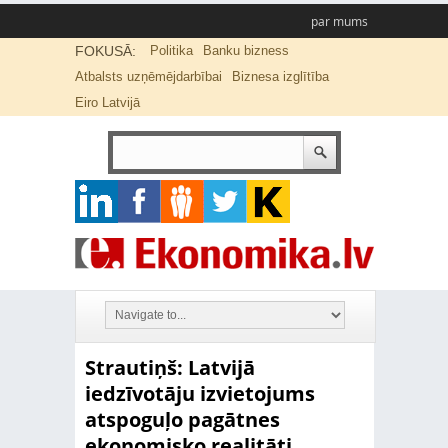
par mums
FOKUSĀ:
Politika
Banku bizness
Atbalsts uzņēmējdarbībai
Biznesa izglītība
Eiro Latvijā
Strautiņš: Latvijā
iedzīvotāju izvietojums
atspoguļo pagātnes
ekonomisko realitāti