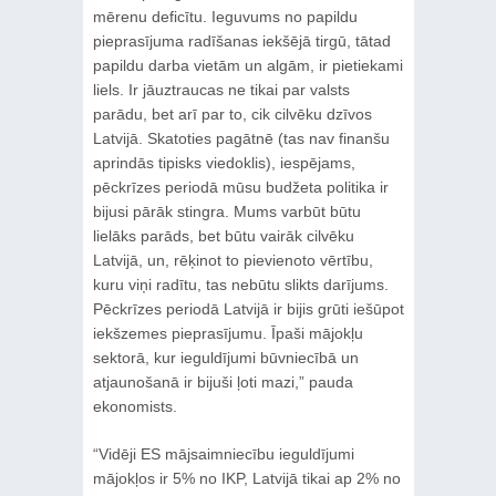
mērenu deficītu. Ieguvums no papildu
pieprasījuma radīšanas iekšējā tirgū, tātad
papildu darba vietām un algām, ir pietiekami
liels. Ir jāuztraucas ne tikai par valsts
parādu, bet arī par to, cik cilvēku dzīvos
Latvijā. Skatoties pagātnē (tas nav finanšu
aprindās tipisks viedoklis), iespējams,
pēckrīzes periodā mūsu budžeta politika ir
bijusi pārāk stingra. Mums varbūt būtu
lielāks parāds, bet būtu vairāk cilvēku
Latvijā, un, rēķinot to pievienoto vērtību,
kuru viņi radītu, tas nebūtu slikts darījums.
Pēckrīzes periodā Latvijā ir bijis grūti iešūpot
iekšzemes pieprasījumu. Īpaši mājokļu
sektorā, kur ieguldījumi būvniecībā un
atjaunošanā ir bijuši ļoti mazi,” pauda
ekonomists.
“Vidēji ES mājsaimniecību ieguldījumi
mājokļos ir 5% no IKP, Latvijā tikai ap 2% no