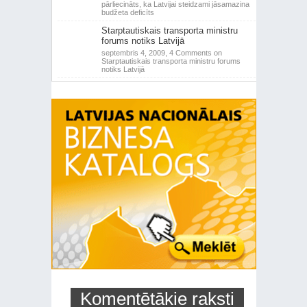
pārliecināts, ka Latvijai steidzami jāsamazina
budžeta deficīts
Starptautiskais transporta ministru
forums notiks Latvijā
septembris 4, 2009,
4 Comments
on
Starptautiskais transporta ministru forums
notiks Latvijā
Komentētākie raksti