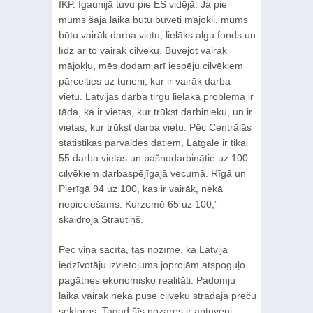
IKP. Igaunijā tuvu pie ES vidējā. Ja pie
mums šajā laikā būtu būvēti mājokļi, mums
būtu vairāk darba vietu, lielāks algu fonds un
līdz ar to vairāk cilvēku. Būvējot vairāk
mājokļu, mēs dodam arī iespēju cilvēkiem
pārcelties uz turieni, kur ir vairāk darba
vietu. Latvijas darba tirgū lielākā problēma ir
tāda, ka ir vietas, kur trūkst darbinieku, un ir
vietas, kur trūkst darba vietu. Pēc Centrālās
statistikas pārvaldes datiem, Latgalē ir tikai
55 darba vietas un pašnodarbinātie uz 100
cilvēkiem darbaspējīgajā vecumā. Rīgā un
Pierīgā 94 uz 100, kas ir vairāk, nekā
nepieciešams. Kurzemē 65 uz 100,”
skaidroja Strautiņš.
Pēc viņa sacītā, tas nozīmē, ka Latvijā
iedzīvotāju izvietojums joprojām atspoguļo
pagātnes ekonomisko realitāti. Padomju
laikā vairāk nekā puse cilvēku strādāja preču
sektoros. Tagad šīs nozares ir aptuveni