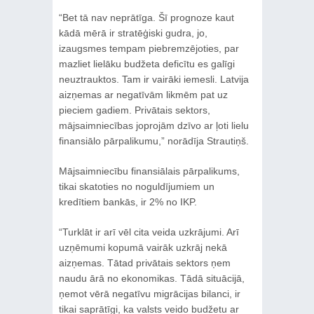
“Bet tā nav neprātīga. Šī prognoze kaut
kādā mērā ir stratēģiski gudra, jo,
izaugsmes tempam piebremzējoties, par
mazliet lielāku budžeta deficītu es galīgi
neuztrauktos. Tam ir vairāki iemesli. Latvija
aizņemas ar negatīvām likmēm pat uz
pieciem gadiem. Privātais sektors,
mājsaimniecības joprojām dzīvo ar ļoti lielu
finansiālo pārpalikumu,” norādīja Strautiņš.
Mājsaimniecību finansiālais pārpalikums,
tikai skatoties no noguldījumiem un
kredītiem bankās, ir 2% no IKP.
“Turklāt ir arī vēl cita veida uzkrājumi. Arī
uzņēmumi kopumā vairāk uzkrāj nekā
aizņemas. Tātad privātais sektors ņem
naudu ārā no ekonomikas. Tādā situācijā,
ņemot vērā negatīvu migrācijas bilanci, ir
tikai saprātīgi, ka valsts veido budžetu ar