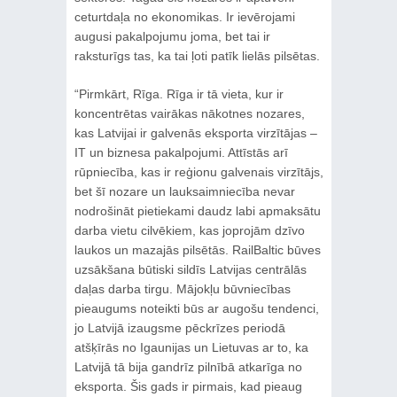
ceturtdaļa no ekonomikas. Ir ievērojami
augusi pakalpojumu joma, bet tai ir
raksturīgs tas, ka tai ļoti patīk lielās pilsētas.
“Pirmkārt, Rīga. Rīga ir tā vieta, kur ir
koncentrētas vairākas nākotnes nozares,
kas Latvijai ir galvenās eksporta virzītājas –
IT un biznesa pakalpojumi. Attīstās arī
rūpniecība, kas ir reģionu galvenais virzītājs,
bet šī nozare un lauksaimniecība nevar
nodrošināt pietiekami daudz labi apmaksātu
darba vietu cilvēkiem, kas joprojām dzīvo
laukos un mazajās pilsētās. RailBaltic būves
uzsākšana būtiski sildīs Latvijas centrālās
daļas darba tirgu. Mājokļu būvniecības
pieaugums noteikti būs ar augošu tendenci,
jo Latvijā izaugsme pēckrīzes periodā
atšķīrās no Igaunijas un Lietuvas ar to, ka
Latvijā tā bija gandrīz pilnībā atkarīga no
eksporta. Šis gads ir pirmais, kad pieaug