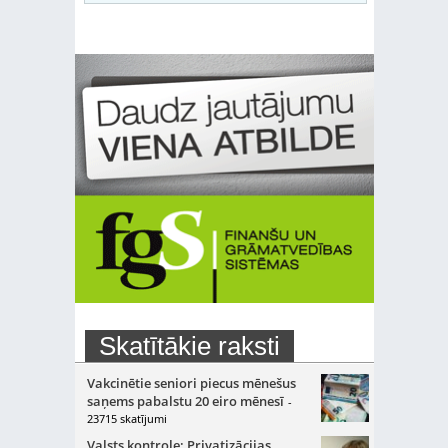
Skatītākie raksti
Vakcinētie seniori piecus mēnešus
saņems pabalstu 20 eiro mēnesī
-
23715 skatījumi
Valsts kontrole: Privatizācijas