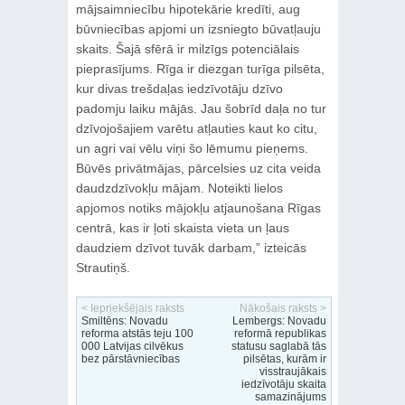
mājsaimniecību hipotekārie kredīti, aug
būvniecības apjomi un izsniegto būvatļauju
skaits. Šajā sfērā ir milzīgs potenciālais
pieprasījums. Rīga ir diezgan turīga pilsēta,
kur divas trešdaļas iedzīvotāju dzīvo
padomju laiku mājās. Jau šobrīd daļa no tur
dzīvojošajiem varētu atļauties kaut ko citu,
un agri vai vēlu viņi šo lēmumu pieņems.
Būvēs privātmājas, pārcelsies uz cita veida
daudzdzīvokļu mājam. Noteikti lielos
apjomos notiks mājokļu atjaunošana Rīgas
centrā, kas ir ļoti skaista vieta un ļaus
daudziem dzīvot tuvāk darbam,” izteicās
Strautiņš.
< Iepriekšējais raksts
Nākošais raksts >
Smiltēns: Novadu
Lembergs: Novadu
reforma atstās teju 100
reformā republikas
000 Latvijas cilvēkus
statusu saglabā tās
bez pārstāvniecības
pilsētas, kurām ir
visstraujākais
iedzīvotāju skaita
samazinājums