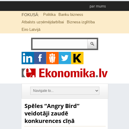
par mums
FOKUSĀ:
Politika
Banku bizness
Atbalsts uzņēmējdarbībai
Biznesa izglītība
Eiro Latvijā
Spēles “Angry Bird”
veidotāji zaudē
konkurences cīņā