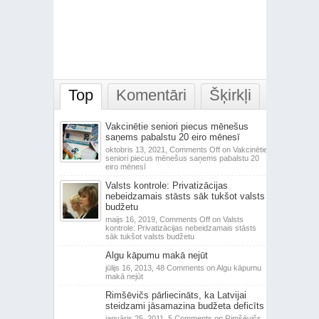
Top
Komentāri
Šķirkļi
Vakcinētie seniori piecus mēnešus
saņems pabalstu 20 eiro mēnesī
oktobris 13, 2021,
Comments Off
on Vakcinētie
seniori piecus mēnešus saņems pabalstu 20
eiro mēnesī
Valsts kontrole: Privatizācijas
nebeidzamais stāsts sāk tukšot valsts
budžetu
maijs 16, 2019,
Comments Off
on Valsts
kontrole: Privatizācijas nebeidzamais stāsts
sāk tukšot valsts budžetu
Algu kāpumu makā nejūt
jūlijs 16, 2013,
48 Comments
on Algu kāpumu
makā nejūt
Rimšēvičs pārliecināts, ka Latvijai
steidzami jāsamazina budžeta deficīts
janvāris 25, 2011,
5 Comments
on Rimšēvičs