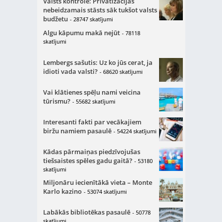
Valsts kontrole: Privatizācijas
nebeidzamais stāsts sāk tukšot valsts
budžetu
- 28747 skatījumi
Algu kāpumu makā nejūt
- 78118
skatījumi
Lembergs sašutis: Uz ko jūs cerat, ja
idioti vada valsti?
- 68620 skatījumi
Vai klātienes spēļu nami veicina
tūrismu?
- 55682 skatījumi
Interesanti fakti par vecākajiem
biržu namiem pasaulē
- 54224 skatījumi
Kādas pārmaiņas piedzīvojušas
tiešsaistes spēles gadu gaitā?
- 53180
skatījumi
Miljonāru iecienītākā vieta – Monte
Karlo kazino
- 53074 skatījumi
Labākās bibliotēkas pasaulē
- 50778
skatījumi