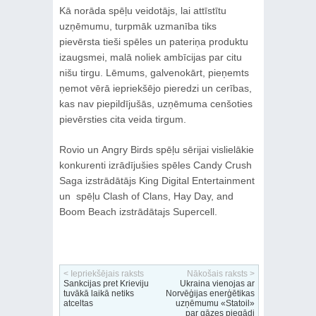
Kā norāda spēļu veidotājs, lai attīstītu
uzņēmumu, turpmāk uzmanība tiks
pievērsta tieši spēles un pateriņa produktu
izaugsmei, malā noliek ambīcijas par citu
nišu tirgu. Lēmums, galvenokārt, pieņemts
ņemot vērā iepriekšējo pieredzi un cerības,
kas nav piepildījušās, uzņēmuma cenšoties
pievērsties cita veida tirgum.
Rovio un Angry Birds spēļu sērijai vislielākie
konkurenti izrādījušies spēles Candy Crush
Saga izstrādātājs King Digital Entertainment
un spēļu Clash of Clans, Hay Day, and
Boom Beach izstrādātajs Supercell.
< Iepriekšējais raksts
Nākošais raksts >
Sankcijas pret Krieviju
Ukraina vienojas ar
tuvākā laikā netiks
Norvēģijas enerģētikas
atceltas
uzņēmumu «Statoil»
par gāzes piegādi