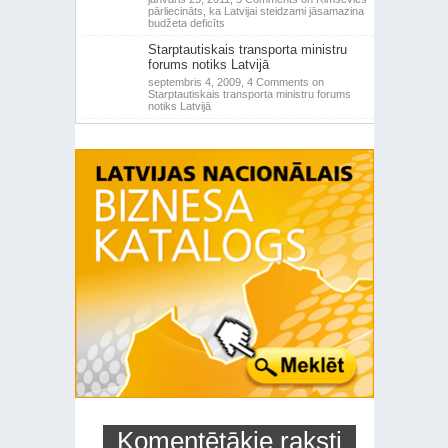
pārliecināts, ka Latvijai steidzami jāsamazina
budžeta deficīts
Starptautiskais transporta ministru
forums notiks Latvijā
septembris 4, 2009,
4 Comments
on
Starptautiskais transporta ministru forums
notiks Latvijā
Komentētākie raksti