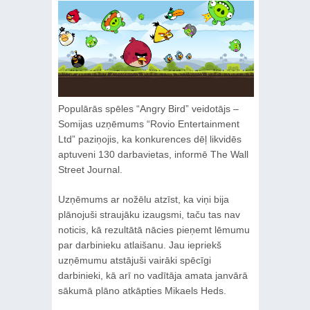
Populārās spēles “Angry Bird” veidotājs –
Somijas uzņēmums “Rovio Entertainment
Ltd” paziņojis, ka konkurences dēļ likvidēs
aptuveni 130 darbavietas, informē The Wall
Street Journal.
Uzņēmums ar nožēlu atzīst, ka viņi bija
plānojuši straujāku izaugsmi, taču tas nav
noticis, kā rezultātā nācies pieņemt lēmumu
par darbinieku atlaišanu. Jau iepriekš
uzņēmumu atstājuši vairāki spēcīgi
darbinieki, kā arī no vadītāja amata janvārā
sākumā plāno atkāpties Mikaels Heds.