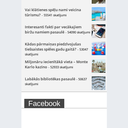
Vai klātienes spēļu nami veicina
tūrismu?
- 55541 skatījumi
Interesanti fakti par vecākajiem
biržu namiem pasaulē
- 54090 skatījumi
Kādas pārmaiņas piedzīvojušas
tiešsaistes spēles gadu gaitā?
- 53047
skatījumi
Miljonāru iecienītākā vieta – Monte
Karlo kazino
- 52933 skatījumi
Labākās bibliotēkas pasaulē
- 50637
skatījumi
Facebook