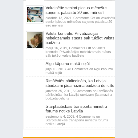
Vakcinētie seniori piecus mēnešus
saņems pabalstu 20 eiro mēnesī
oktobris 13, 2021,
Comments Off
on Vakcinētie
seniori piecus mēnešus saņems pabalstu 20
eiro mēnesī
Valsts kontrole: Privatizācijas
nebeidzamais stāsts sāk tukšot valsts
budžetu
maijs 16, 2019,
Comments Off
on Valsts
kontrole: Privatizācijas nebeidzamais stāsts
sāk tukšot valsts budžetu
Algu kāpumu makā nejūt
jūlijs 16, 2013,
48 Comments
on Algu kāpumu
makā nejūt
Rimšēvičs pārliecināts, ka Latvijai
steidzami jāsamazina budžeta deficīts
janvāris 25, 2011,
5 Comments
on Rimšēvičs
pārliecināts, ka Latvijai steidzami jāsamazina
budžeta deficīts
Starptautiskais transporta ministru
forums notiks Latvijā
septembris 4, 2009,
4 Comments
on
Starptautiskais transporta ministru forums
notiks Latvijā