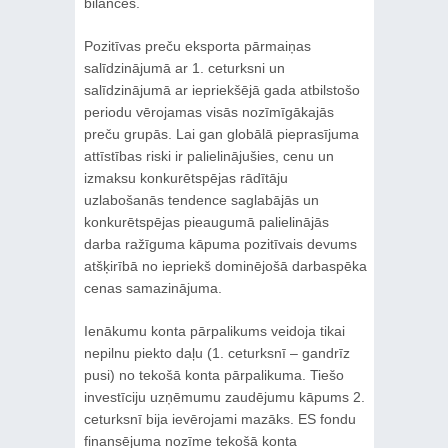
bilances.
Pozitīvas preču eksporta pārmaiņas
salīdzinājumā ar 1. ceturksni un
salīdzinājumā ar iepriekšējā gada atbilstošo
periodu vērojamas visās nozīmīgākajās
preču grupās. Lai gan globālā pieprasījuma
attīstības riski ir palielinājušies, cenu un
izmaksu konkurētspējas rādītāju
uzlabošanās tendence saglabājās un
konkurētspējas pieaugumā palielinājās
darba ražīguma kāpuma pozitīvais devums
atšķirībā no iepriekš dominējošā darbaspēka
cenas samazinājuma.
Ienākumu konta pārpalikums veidoja tikai
nepilnu piekto daļu (1. ceturksnī – gandrīz
pusi) no tekošā konta pārpalikuma. Tiešo
investīciju uzņēmumu zaudējumu kāpums 2.
ceturksnī bija ievērojami mazāks. ES fondu
finansējuma nozīme tekošā konta