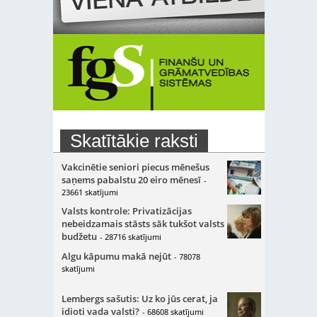
Skatītākie raksti
Vakcinētie seniori piecus mēnešus
saņems pabalstu 20 eiro mēnesī
-
23661 skatījumi
Valsts kontrole: Privatizācijas
nebeidzamais stāsts sāk tukšot valsts
budžetu
- 28716 skatījumi
Algu kāpumu makā nejūt
- 78078
skatījumi
Lembergs sašutis: Uz ko jūs cerat, ja
idioti vada valsti?
- 68608 skatījumi