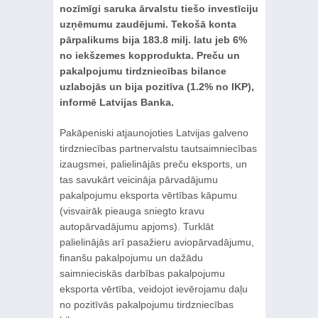
nozīmīgi saruka ārvalstu tiešo investīciju
uzņēmumu zaudējumi. Tekošā konta
pārpalikums bija 183.8 milj. latu jeb 6%
no iekšzemes kopprodukta. Preču un
pakalpojumu tirdzniecības bilance
uzlabojās un bija pozitīva (1.2% no IKP),
informē Latvijas Banka.
Pakāpeniski atjaunojoties Latvijas galveno
tirdzniecības partnervalstu tautsaimniecības
izaugsmei, palielinājās preču eksports, un
tas savukārt veicināja pārvadājumu
pakalpojumu eksporta vērtības kāpumu
(visvairāk pieauga sniegto kravu
autopārvadājumu apjoms). Turklāt
palielinājās arī pasažieru aviopārvadājumu,
finanšu pakalpojumu un dažādu
saimnieciskās darbības pakalpojumu
eksporta vērtība, veidojot ievērojamu daļu
no pozitīvās pakalpojumu tirdzniecības