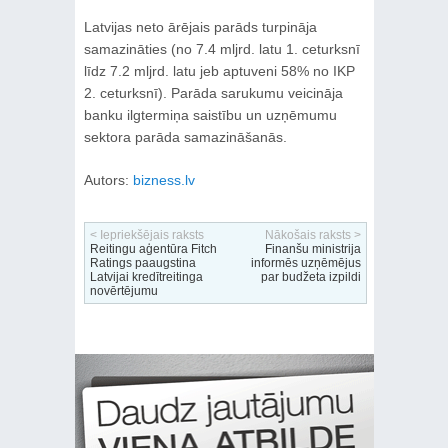
Latvijas neto ārējais parāds turpināja
samazināties (no 7.4 mljrd. latu 1. ceturksnī
līdz 7.2 mljrd. latu jeb aptuveni 58% no IKP
2. ceturksnī). Parāda sarukumu veicināja
banku ilgtermiņa saistību un uzņēmumu
sektora parāda samazināšanās.
Autors:
bizness.lv
< Iepriekšējais raksts
Nākošais raksts >
Reitingu aģentūra Fitch
Finanšu ministrija
Ratings paaugstina
informēs uzņēmējus
Latvijai kredītreitinga
par budžeta izpildi
novērtējumu