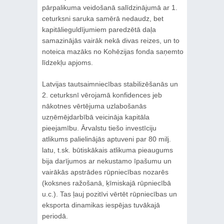
pārpalikuma veidošanā salīdzinājumā ar 1.
ceturksni saruka samērā nedaudz, bet
kapitālieguldījumiem paredzētā daļa
samazinājās vairāk nekā divas reizes, un to
noteica mazāks no Kohēzijas fonda saņemto
līdzekļu apjoms.
Latvijas tautsaimniecības stabilizēšanās un
2. ceturksnī vērojamā konfidences jeb
nākotnes vērtējuma uzlabošanās
uzņēmējdarbībā veicināja kapitāla
pieejamību. Ārvalstu tiešo investīciju
atlikums palielinājās aptuveni par 80 milj.
latu, t.sk. būtiskākais atlikuma pieaugums
bija darījumos ar nekustamo īpašumu un
vairākās apstrādes rūpniecības nozarēs
(koksnes ražošanā, ķīmiskajā rūpniecībā
u.c.). Tas ļauj pozitīvi vērtēt rūpniecības un
eksporta dinamikas iespējas tuvākajā
periodā.