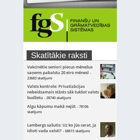
Skatītākie raksti
Vakcinētie seniori piecus mēnešus
saņems pabalstu 20 eiro mēnesī
-
23683 skatījumi
Valsts kontrole: Privatizācijas
nebeidzamais stāsts sāk tukšot valsts
budžetu
- 28740 skatījumi
Algu kāpumu makā nejūt
- 78106
skatījumi
Lembergs sašutis: Uz ko jūs cerat, ja
idioti vada valsti?
- 68615 skatījumi