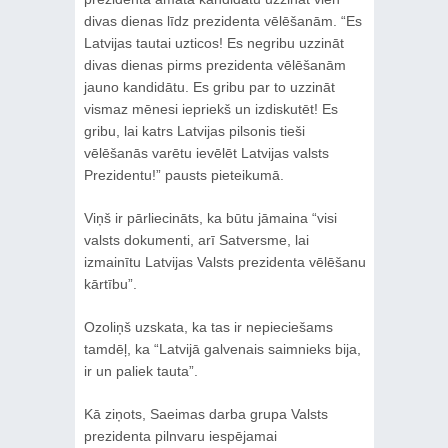
divas dienas līdz prezidenta vēlēšanām. “Es
Latvijas tautai uzticos! Es negribu uzzināt
divas dienas pirms prezidenta vēlēšanām
jauno kandidātu. Es gribu par to uzzināt
vismaz mēnesi iepriekš un izdiskutēt! Es
gribu, lai katrs Latvijas pilsonis tieši
vēlēšanās varētu ievēlēt Latvijas valsts
Prezidentu!” pausts pieteikumā.
Viņš ir pārliecināts, ka būtu jāmaina “visi
valsts dokumenti, arī Satversme, lai
izmainītu Latvijas Valsts prezidenta vēlēšanu
kārtību”.
Ozoliņš uzskata, ka tas ir nepieciešams
tamdēļ, ka “Latvijā galvenais saimnieks bija,
ir un paliek tauta”.
Kā ziņots, Saeimas darba grupa Valsts
prezidenta pilnvaru iespējamai