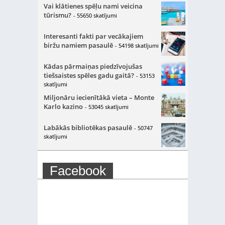
Vai klātienes spēļu nami veicina
tūrismu?
- 55650 skatījumi
Interesanti fakti par vecākajiem
biržu namiem pasaulē
- 54198 skatījumi
Kādas pārmaiņas piedzīvojušas
tiešsaistes spēles gadu gaitā?
- 53153
skatījumi
Miljonāru iecienītākā vieta – Monte
Karlo kazino
- 53045 skatījumi
Labākās bibliotēkas pasaulē
- 50747
skatījumi
Facebook