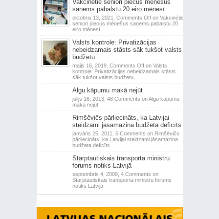
Vakcinētie seniori piecus mēnešus
saņems pabalstu 20 eiro mēnesī
oktobris 13, 2021,
Comments Off
on Vakcinētie
seniori piecus mēnešus saņems pabalstu 20
eiro mēnesī
Valsts kontrole: Privatizācijas
nebeidzamais stāsts sāk tukšot valsts
budžetu
maijs 16, 2019,
Comments Off
on Valsts
kontrole: Privatizācijas nebeidzamais stāsts
sāk tukšot valsts budžetu
Algu kāpumu makā nejūt
jūlijs 16, 2013,
48 Comments
on Algu kāpumu
makā nejūt
Rimšēvičs pārliecināts, ka Latvijai
steidzami jāsamazina budžeta deficīts
janvāris 25, 2011,
5 Comments
on Rimšēvičs
pārliecināts, ka Latvijai steidzami jāsamazina
budžeta deficīts
Starptautiskais transporta ministru
forums notiks Latvijā
septembris 4, 2009,
4 Comments
on
Starptautiskais transporta ministru forums
notiks Latvijā