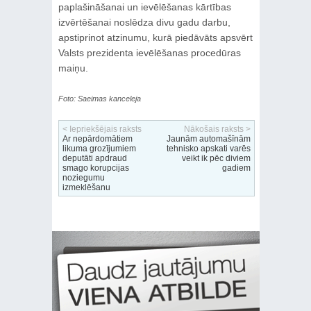
paplašināšanai un ievēlēšanas kārtības
izvērtēšanai noslēdza divu gadu darbu,
apstiprinot atzinumu, kurā piedāvāts apsvērt
Valsts prezidenta ievēlēšanas procedūras
maiņu.
Foto: Saeimas kanceleja
< Iepriekšējais raksts
Nākošais raksts >
Ar nepārdomātiem
Jaunām automašīnām
likuma grozījumiem
tehnisko apskati varēs
deputāti apdraud
veikt ik pēc diviem
smago korupcijas
gadiem
noziegumu
izmeklēšanu