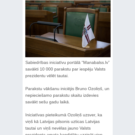
Sabiedrības iniciatīvu portālā “Manabalss.lv”
savākti 10 000 parakstu par iespēju Valsts
prezidentu vēlēt tautai.
Parakstu vākšanu iniciējis Bruno Ozoliņš, un
nepieciešamo parakstu skaitu izdevies
savākt sešu gadu laikā.
Iniciatīvas pieteikumā Ozoliņš uzsver, ka
viņš kā Latvijas pilsonis uzticas Latvijas
tautai un viņš nevēlas jauno Valsts
prezidenta amata kandidātu uzzināt vien