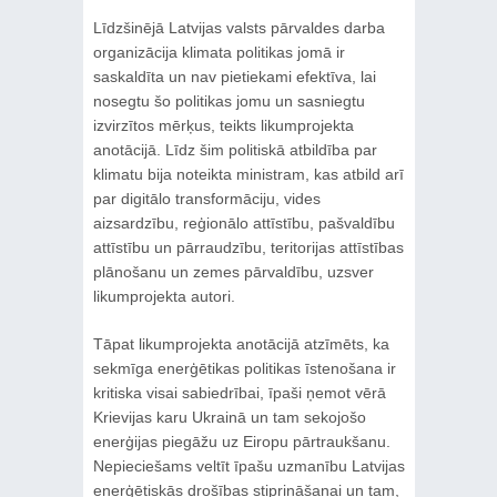
Līdzšinējā Latvijas valsts pārvaldes darba
organizācija klimata politikas jomā ir
saskaldīta un nav pietiekami efektīva, lai
nosegtu šo politikas jomu un sasniegtu
izvirzītos mērķus, teikts likumprojekta
anotācijā. Līdz šim politiskā atbildība par
klimatu bija noteikta ministram, kas atbild arī
par digitālo transformāciju, vides
aizsardzību, reģionālo attīstību, pašvaldību
attīstību un pārraudzību, teritorijas attīstības
plānošanu un zemes pārvaldību, uzsver
likumprojekta autori.
Tāpat likumprojekta anotācijā atzīmēts, ka
sekmīga enerģētikas politikas īstenošana ir
kritiska visai sabiedrībai, īpaši ņemot vērā
Krievijas karu Ukrainā un tam sekojošo
enerģijas piegāžu uz Eiropu pārtraukšanu.
Nepieciešams veltīt īpašu uzmanību Latvijas
enerģētiskās drošības stiprināšanai un tam,