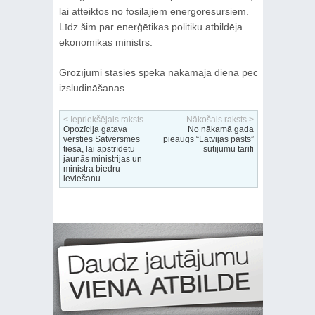
lai atteiktos no fosilajiem energoresursiem.
Līdz šim par enerģētikas politiku atbildēja
ekonomikas ministrs.
Grozījumi stāsies spēkā nākamajā dienā pēc
izsludināšanas.
< Iepriekšējais raksts
Nākošais raksts >
Opozīcija gatava
No nākamā gada
vērsties Satversmes
pieaugs “Latvijas pasts”
tiesā, lai apstrīdētu
sūtījumu tarifi
jaunās ministrijas un
ministra biedru
ieviešanu