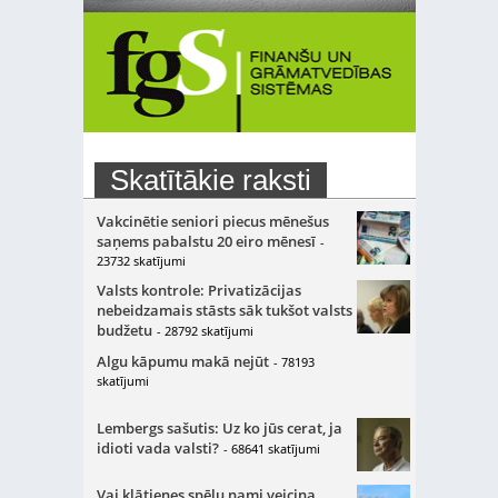
Skatītākie raksti
Vakcinētie seniori piecus mēnešus
saņems pabalstu 20 eiro mēnesī
-
23732 skatījumi
Valsts kontrole: Privatizācijas
nebeidzamais stāsts sāk tukšot valsts
budžetu
- 28792 skatījumi
Algu kāpumu makā nejūt
- 78193
skatījumi
Lembergs sašutis: Uz ko jūs cerat, ja
idioti vada valsti?
- 68641 skatījumi
Vai klātienes spēļu nami veicina