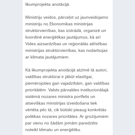
likumprojekta anotācijā.
Ministriju veidos, pārceļot uz jaunveidojamo
ministriju no Ekonomikas ministrijas
struktūrvienības, kas izstrādā, organizē un
koordinē enerģētikas jautājumus, kā arī
Vides aizsardzības un reģionālās attīstības
ministrijas struktūrvienības, kas nodarbojas
ar klimata jautājumiem.
Kā likumprojekta anotācijā atzīmē tā autori,
valdības struktūrai ir jābūt elastīgai,
piemērojoties gan vajadzībām, gan valdības
prioritātēm. Valsts pārvaldes institucionālajā
sistēmā nozares ministra portfelis un
atsevišķas ministrijas izveidošana tiek
vērtēta pēc tā, cik būtiski pieaug konkrētās
politikas nozares prioritātes. Ar grozījumiem
par vienu no šādām jomām paredzēts
noteikt klimatu un enerģētiku.