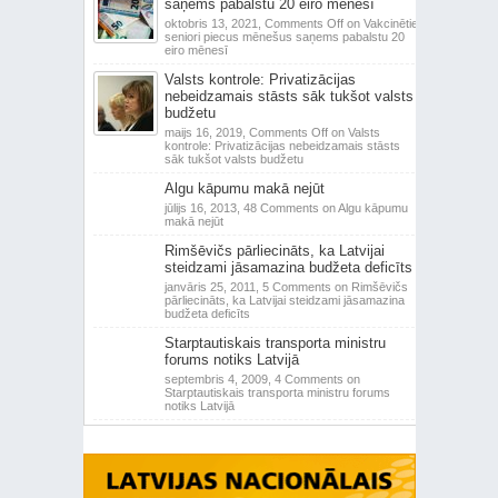
saņems pabalstu 20 eiro mēnesī
oktobris 13, 2021,
Comments Off
on Vakcinētie
seniori piecus mēnešus saņems pabalstu 20
eiro mēnesī
Valsts kontrole: Privatizācijas
nebeidzamais stāsts sāk tukšot valsts
budžetu
maijs 16, 2019,
Comments Off
on Valsts
kontrole: Privatizācijas nebeidzamais stāsts
sāk tukšot valsts budžetu
Algu kāpumu makā nejūt
jūlijs 16, 2013,
48 Comments
on Algu kāpumu
makā nejūt
Rimšēvičs pārliecināts, ka Latvijai
steidzami jāsamazina budžeta deficīts
janvāris 25, 2011,
5 Comments
on Rimšēvičs
pārliecināts, ka Latvijai steidzami jāsamazina
budžeta deficīts
Starptautiskais transporta ministru
forums notiks Latvijā
septembris 4, 2009,
4 Comments
on
Starptautiskais transporta ministru forums
notiks Latvijā