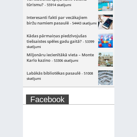
tūrismu?
- 55914 skatījumi
Interesanti fakti par vecākajiem
biržu namiem pasaulē
- 54443 skatījumi
Kādas pārmaiņas piedzīvojušas
tiešsaistes spēles gadu gaitā?
- 53399
skatījumi
Miljonāru iecienītākā vieta – Monte
Karlo kazino
- 53306 skatījumi
Labākās bibliotēkas pasaulē
- 51008
skatījumi
Facebook