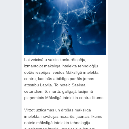
Lai veicinātu valsts konkurētspēju,
izmantojot mākslīgā intelekta tehnoloģiju
dotās iespējas, veidos Mākslīgā intelekta
centru, kas būs atbildīgs par šīs jomas
attīstību Latvijā. To noteic Saeimā
ceturtdien, 6. martā, galīgajā lasījumā
pieņemtais Mākslīgā intelekta centra likums.
Virzot uzticamas un drošas mākslīgā
intelekta inovācijas nozarēs, jaunais likums
noteic mākslīgā intelekta tehnoloģiju
ekosistēmas izveidi, tās tiesisko ietvaru