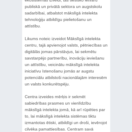
publiskā un privātā sektora un augstskolu
sadarbībai, atbalstot mākslīgā intelekta
tehnoloģiju atbildīgu pielietošanu un
attīstību.
Likums noteic izveidot Mākslīgā intelekta
centru, tajā apvienojot valsts, pētniecības un
digitālās jomas pārstāvjus, lai sekmētu
savstarpējo partnerību, inovāciju ieviešanu
un attīstību, veicinātu mākslīgā intelekta
iniciatīvu īstenošanu jomās ar augstu
potenciālu atbilstoši nacionālajām interesēm
un valsts konkurētspēju.
Centra izveides mērķis ir sekmēt
sabiedrības prasmes un vienlīdzību
mākslīgā intelekta jomā, kā arī rūpēties par
to, lai mākslīgā intelekta sistēmas tiktu
izmantotas ētiski, atbildīgi un droši, ievērojot
cilvēka pamattiesības. Centram savā