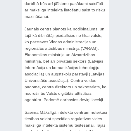
darbībā būs arī jāīsteno pasākumi saistībā
ar mākslīgā intelekta lietošanu saistīto risku
mazināšanai.
Jaunais centrs plānots kā nodibinājums, un
tajā kā dibinātāji piedalīsies ne tikai valsts,
ko pārstāvēs Viedās administrācijas un
reģionālās attīstības ministrija (VARAM),
Ekonomikas ministrija un Aizsardzības
ministrija, bet arī privātais sektors (Latvijas
Informāciju un komunikācijas tehnoloģiju
asociācija) un augstskolu pārstāvji (Latvijas
Universitāšu asociācija). Centru veidos
padome, centra direktors un sekretariāts, ko
nodrošinās Valsts digitālās attīstības
aģentūra. Padomē darbosies deviņi locekļi.
Saeima Mākslīgā intelekta centram noteikusi
tiesības veidot speciālas regulatīvas vides
mākslīgā intelekta sistēmu testēšanai. Tajās