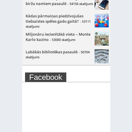
biržu namiem pasaulē
- 54156 skatījumi
Kādas pārmaiņas piedzīvojušas
tiešsaistes spēles gadu gaitā?
- 53111
skatījumi
Miljonāru iecienītākā vieta – Monte
Karlo kazino
- 53000 skatījumi
Labākās bibliotēkas pasaulē
- 50704
skatījumi
Facebook