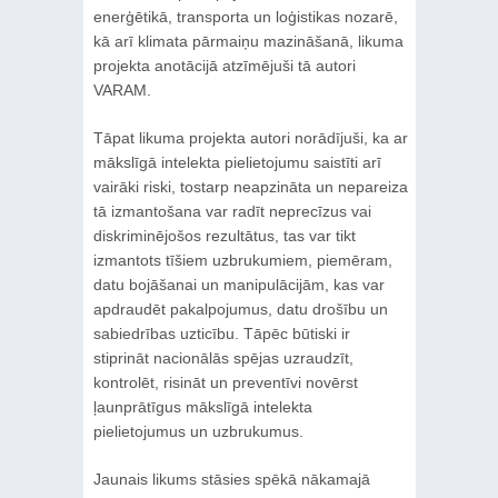
enerģētikā, transporta un loģistikas nozarē,
kā arī klimata pārmaiņu mazināšanā, likuma
projekta anotācijā atzīmējuši tā autori
VARAM.
Tāpat likuma projekta autori norādījuši, ka ar
mākslīgā intelekta pielietojumu saistīti arī
vairāki riski, tostarp neapzināta un nepareiza
tā izmantošana var radīt neprecīzus vai
diskriminējošos rezultātus, tas var tikt
izmantots tīšiem uzbrukumiem, piemēram,
datu bojāšanai un manipulācijām, kas var
apdraudēt pakalpojumus, datu drošību un
sabiedrības uzticību. Tāpēc būtiski ir
stiprināt nacionālās spējas uzraudzīt,
kontrolēt, risināt un preventīvi novērst
ļaunprātīgus mākslīgā intelekta
pielietojumus un uzbrukumus.
Jaunais likums stāsies spēkā nākamajā