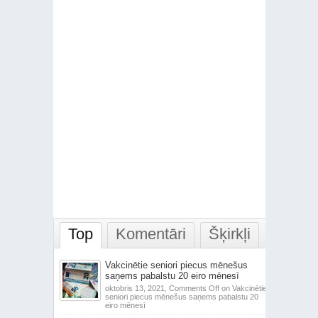
Top
Komentāri
Šķirkļi
Vakcinētie seniori piecus mēnešus
saņems pabalstu 20 eiro mēnesī
oktobris 13, 2021,
Comments Off
on Vakcinētie
seniori piecus mēnešus saņems pabalstu 20
eiro mēnesī