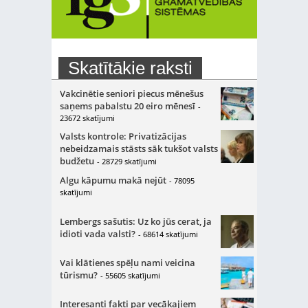
Skatītākie raksti
Vakcinētie seniori piecus mēnešus
saņems pabalstu 20 eiro mēnesī
-
23672 skatījumi
Valsts kontrole: Privatizācijas
nebeidzamais stāsts sāk tukšot valsts
budžetu
- 28729 skatījumi
Algu kāpumu makā nejūt
- 78095
skatījumi
Lembergs sašutis: Uz ko jūs cerat, ja
idioti vada valsti?
- 68614 skatījumi
Vai klātienes spēļu nami veicina
tūrismu?
- 55605 skatījumi
Interesanti fakti par vecākajiem