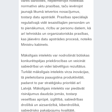
varēs darboties, nepiemērojot noteiktas
normatīvo aktu prasības, taču ievērojot
jaunajā likumā ietvertos nosacījumus,
tostarp datu apstrādē. Prasības speciālajā
regulatīvajā vidē iesaistītajām personām un
to pienākumus, rīcību ar personu datiem, kā
arī tehniskās un organizatoriskās prasības,
kas jāievēro datu apstrādes procesā, noteiks
Ministru kabinets.
Mākslīgais intelekts var nodrošināt būtiskas
konkurētspējas priekšrocības un veicināt
sabiedrībai un videi labvēlīgus rezultātus.
Turklāt mākslīgais intelekts virza inovācijas,
tā pielietošana paaugstina produktivitāti,
padarot to par stratēģisku prioritāti arī
Latvijā. Mākslīgais intelekts var piedāvāt
risinājumus daudzās jomās, tostarp
veselības aprūpē, izglītībā, sabiedrības
drošībā un aizsardzībā, kiberdrošībā,
sabiedrisko pakalpojumu kvalitātē,