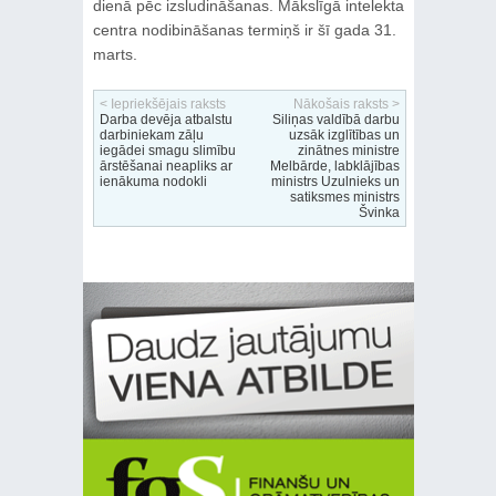
dienā pēc izsludināšanas. Mākslīgā intelekta
centra nodibināšanas termiņš ir šī gada 31.
marts.
< Iepriekšējais raksts
Nākošais raksts >
Darba devēja atbalstu
Siliņas valdībā darbu
darbiniekam zāļu
uzsāk izglītības un
iegādei smagu slimību
zinātnes ministre
ārstēšanai neapliks ar
Melbārde, labklājības
ienākuma nodokli
ministrs Uzulnieks un
satiksmes ministrs
Švinka