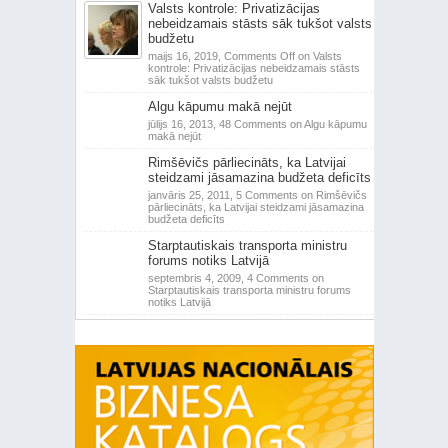
Valsts kontrole: Privatizācijas
nebeidzamais stāsts sāk tukšot valsts
budžetu
maijs 16, 2019,
Comments Off
on Valsts
kontrole: Privatizācijas nebeidzamais stāsts
sāk tukšot valsts budžetu
Algu kāpumu makā nejūt
jūlijs 16, 2013,
48 Comments
on Algu kāpumu
makā nejūt
Rimšēvičs pārliecināts, ka Latvijai
steidzami jāsamazina budžeta deficīts
janvāris 25, 2011,
5 Comments
on Rimšēvičs
pārliecināts, ka Latvijai steidzami jāsamazina
budžeta deficīts
Starptautiskais transporta ministru
forums notiks Latvijā
septembris 4, 2009,
4 Comments
on
Starptautiskais transporta ministru forums
notiks Latvijā