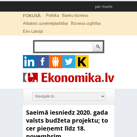
par mums
FOKUSĀ:
Politika
Banku bizness
Atbalsts uzņēmējdarbībai
Biznesa izglītība
Eiro Latvijā
Saeimā iesniedz 2020. gada
valsts budžeta projektu; to
cer pieņemt līdz 18.
novembrim