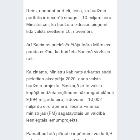
Reirs, nododot portfeli, teica, ka budžeta
portfelis ir necerēti smags – 10 miljardi eiro.
Ministrs cer, ka budžetu izdosies pieņemt
līdz valsts svētkiem 18. novembrī.
Arī Saeimas priekšsēdētāja Ināra Mūrniece
pauda cerību, ka budžets Saeimā virzīsies
raiti.
Kā zināms, Ministru kabinets ārkārtas sēdē
piektdien akceptēja 2020. gada valsts
budžeta projektu. Saskaņā ar to valsts
kopējā budžeta ieņēmumi nākamgad plānoti
9,894 miljardu eiro, izdevumi – 10,002
miljardu eiro apmērā, liecina Finanšu
ministrijas (FM) sagatavotais un valdībā
iesniegtais lēmumprojekts.
Pamatbudžetā plānotie ieņēmumi veido 6,9