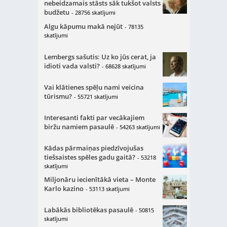
nebeidzamais stāsts sāk tukšot valsts
budžetu
- 28756 skatījumi
Algu kāpumu makā nejūt
- 78135
skatījumi
Lembergs sašutis: Uz ko jūs cerat, ja
idioti vada valsti?
- 68628 skatījumi
Vai klātienes spēļu nami veicina
tūrismu?
- 55721 skatījumi
Interesanti fakti par vecākajiem
biržu namiem pasaulē
- 54263 skatījumi
Kādas pārmaiņas piedzīvojušas
tiešsaistes spēles gadu gaitā?
- 53218
skatījumi
Miljonāru iecienītākā vieta – Monte
Karlo kazino
- 53113 skatījumi
Labākās bibliotēkas pasaulē
- 50815
skatījumi