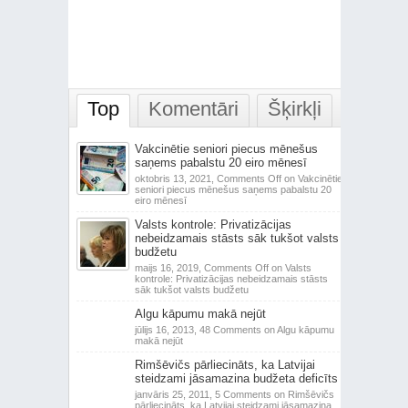
Top
Komentāri
Šķirkļi
Vakcinētie seniori piecus mēnešus
saņems pabalstu 20 eiro mēnesī
oktobris 13, 2021,
Comments Off
on Vakcinētie
seniori piecus mēnešus saņems pabalstu 20
eiro mēnesī
Valsts kontrole: Privatizācijas
nebeidzamais stāsts sāk tukšot valsts
budžetu
maijs 16, 2019,
Comments Off
on Valsts
kontrole: Privatizācijas nebeidzamais stāsts
sāk tukšot valsts budžetu
Algu kāpumu makā nejūt
jūlijs 16, 2013,
48 Comments
on Algu kāpumu
makā nejūt
Rimšēvičs pārliecināts, ka Latvijai
steidzami jāsamazina budžeta deficīts
janvāris 25, 2011,
5 Comments
on Rimšēvičs
pārliecināts, ka Latvijai steidzami jāsamazina