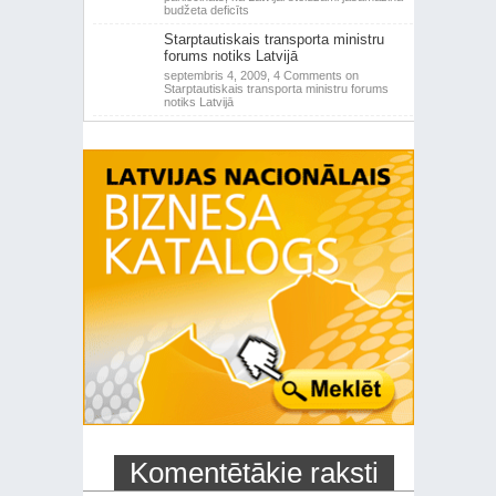
budžeta deficīts
Starptautiskais transporta ministru
forums notiks Latvijā
septembris 4, 2009,
4 Comments
on
Starptautiskais transporta ministru forums
notiks Latvijā
Komentētākie raksti