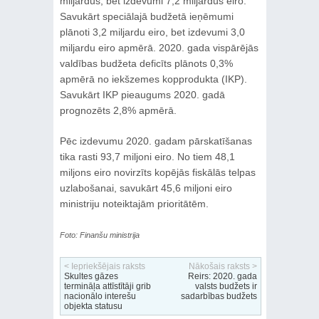
miljardus, bet izdevumi 7,2 miljardus eiro.
Savukārt speciālajā budžetā ieņēmumi
plānoti 3,2 miljardu eiro, bet izdevumi 3,0
miljardu eiro apmērā. 2020. gada vispārējās
valdības budžeta deficīts plānots 0,3%
apmērā no iekšzemes kopprodukta (IKP).
Savukārt IKP pieaugums 2020. gadā
prognozēts 2,8% apmērā.
Pēc izdevumu 2020. gadam pārskatīšanas
tika rasti 93,7 miljoni eiro. No tiem 48,1
miljons eiro novirzīts kopējās fiskālās telpas
uzlabošanai, savukārt 45,6 miljoni eiro
ministriju noteiktajām prioritātēm.
Foto: Finanšu ministrija
< Iepriekšējais raksts
Nākošais raksts >
Skultes gāzes
Reirs: 2020. gada
termināļa attīstītāji grib
valsts budžets ir
nacionālo interešu
sadarbības budžets
objekta statusu